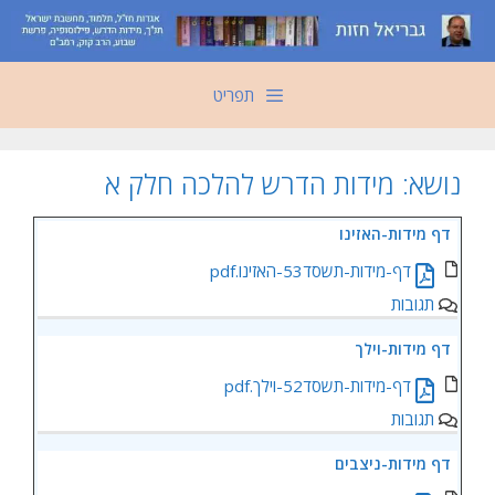
דלג
תוכן
תפריט
נושא:
מידות הדרש להלכה חלק א
‏‏דף מידות-האזינו
‏‏דף-מידות-תשסד53-האזינו.pdf
תגובות
‏‏דף מידות-וילך
‏‏דף-מידות-תשסד52-וילך.pdf
תגובות
‏‏דף מידות-ניצבים