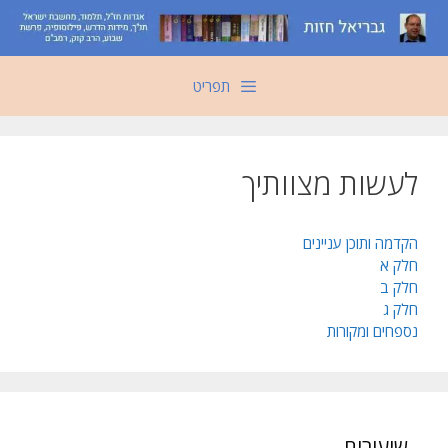
דלג
תוכן
תפריט
לעשות מצוותיך
הקדמה ותוכן עניינים
חלק א
חלק ב
חלק ג
נספחים ומקורות
שיעורים