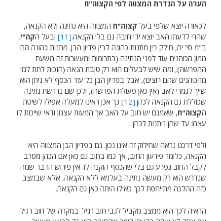
הערה על הגדרת המצווה לפי הקצוה"ח
לכאורה יוצא שלפי בעל
קצוה"ח
המצווה היא נתינה ולא הקנאה,
שהרי לדעתו האב יוצא ידי חובה גם בלי הקנאה.
[11]
ובעל ה
קה"י
,
ב"מ סי' יח, חילק בין מתנות כהונה לבין פדיון הבן. מתנות כהונה הם
ממון הכוהנים עוד לפני הנתינה (בתרומות ומעשרות זה משעת
ההפרשה), ומה שיש לבעלים הוא רק טובת הנאה (הזכות לתת למי
מהכוהנים שהם רוצים), אבל בפדיון הבן כל עוד הכסף לא ניתן הוא
שייך לגמרי לאב (אין כאן פעולת הפרשה), ולכן שם נדרשת נתינה
שכוללת גם הקנאה לכהן.
[12]
כך אכן ראינו למעלה אפילו לשיטת
ה
קצוה"ח
, שאמנם יש חוב על האב אך המעות עצמן ודאי שייכות לו
עצמו עד שהן ניתנות לכהן.
ולפי דרכנו נראה שחילוק זה אינו נכון. גם בפדיון הבן המצווה היא
הקנאה, כלומר פירעון החוב, אך כמו בחוב גם כאן אם הכהן מסרב
לקבל החוב נפרע גם בלי שהכסף הוקנה לו. אין פירוש הדבר שמה
שנדרש הוא רק מעשה נתינה בעלמא ללא הקנאה, אלא שבמצב
כזה ההלכה מתייחסת לכך כאילו היתה כאן גם הקנאה.
הראיה לכך היא ממצב מקביל לגבי חוב רגיל. במקרה של חוב רגיל