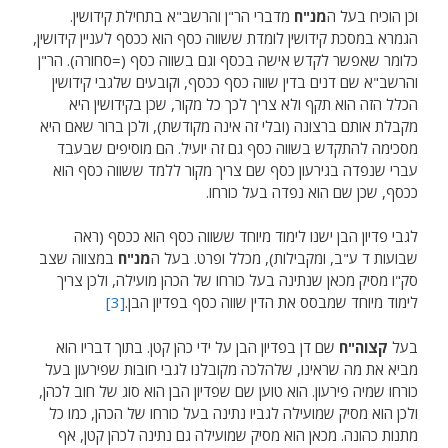
וכן הוכיח בעל ה
מנ"ח
מדברי הר"ן והרשב"א בתחילת קידושין.
הגמרא במסכת קידושין לומדת ששווה כסף הוא ככסף לעניין קידושין,
כלומר שאפשר לקדש אישה בכסף וגם בשווה כסף (=סחורה). הר"ן
והרשב"א שם דנים בדין שווה כסף ככסף, וקובעים שלגבי קידושין
הכלל הזה הוא תקף ולא צריך לכך כל מקור, שכן בקידושין היא
מקבלת אותם ברצונה (ובלי זה אינה מקודשת), ולכן ברור שאם היא
מסכימה להתקדש בשווה כסף גם זה יועיל. הם מוסיפים שבעבד
עברי שנפדה בגירעון כסף שם צריך מקור ללמד ששווה כסף הוא
ככסף, שכן שם הוא נפדה בעל כורחו.
לגבי פדיון הבן ישנו לימוד מיוחד ששווה כסף הוא ככסף (ראה
שבועות ד ע"ב, ומקבילות), מכלל ופרט. בעל ה
מנ"ח
במצווה שצב
סק"ו מסיק מכאן שנתינה בעל כורחו של הכהן מועילה, ולכן צריך
לימוד מיוחד שמבסס את הדין שווה כסף בפדיון הבן.
[3]
בעל
קצוה"ח
שם דן בפדיון הבן על ידי כהן קטן. בתוך דבריו הוא
מביא את מה שראינו, שלהלכה מקובלנו לגבי חובות שפירעון בעל
כורחו שמיה פירעון. הוא טוען שם שפדיון הבן הוא סוג של חוב לכהן,
ולכן הוא מסיק שמועילה לגביו נתינה בעל כורחו של הכהן, כמו כל
מתנות כהונה. מכאן הוא מסיק שמועילה גם נתינה לכהן קטן, אף