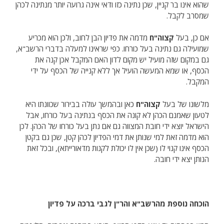
שהוא אינו בר קניין, שכן נתינה כזו ודאי אינה גרועה יותר מנתינה לכהן
שמסרב לקבל.
אם כן, בעל
קצוה"ח
מדמה את פדיון הבן לחוב, ולכן הוא מכריע
שמועילה גם נתינה בעל כורחו. כפי שראינו למעלה בדברי הרשב"א,
גם במקום שזה מועיל יש מקום לדון האם המקבל אכן קנה את
הכסף, או שמא המעשה הועיל אך ללא קנייה של הכסף על ידי
המקבל.
מלשונו של בעל
קצוה"ח
כאן ובהמשך עולה בבירור שכוונתו היא
לטעון שאמנם הכהן לא קונה את הכסף בנתינה בעל כורחו, אבל
הישראל יוצא ידי חובת המצווה גם אם נתן בעל כורחו של הכהן. לכן
הוא מדמה זאת למי שנותן את דמי הפדיון לכהן קטן, שכן גם בקטן
הכסף אינו קנוי לו (שכן אין לו יכולת לקנות מדאורייתא), ובכל זאת
הנותן יצא ידי חובה.
הוכחה נוספת מהרשב"א והר"ן
לגבי ברכה על פדיון