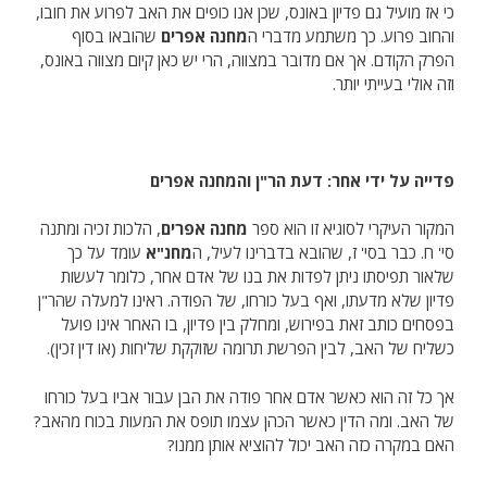
כי אז מועיל גם פדיון באונס, שכן אנו כופים את האב לפרוע את חובו,
והחוב פרוע. כך משתמע מדברי ה
מחנה אפרים
שהובאו בסוף
הפרק הקודם. אך אם מדובר במצווה, הרי יש כאן קיום מצווה באונס,
וזה אולי בעייתי יותר.
פדייה על ידי אחר: דעת הר"ן והמחנה אפרים
המקור העיקרי לסוגיא זו הוא ספר
מחנה אפרים
, הלכות זכיה ומתנה
סי' ח. כבר בסי' ז, שהובא בדברינו לעיל, ה
מחנ"א
עומד על כך
שלאור תפיסתו ניתן לפדות את בנו של אדם אחר, כלומר לעשות
פדיון שלא מדעתו, ואף בעל כורחו, של הפודה. ראינו למעלה שהר"ן
בפסחים כותב זאת בפירוש, ומחלק בין פדיון, בו האחר אינו פועל
כשליח של האב, לבין הפרשת תרומה שזוקקת שליחות (או דין זכין).
אך כל זה הוא כאשר אדם אחר פודה את הבן עבור אביו בעל כורחו
של האב. ומה הדין כאשר הכהן עצמו תופס את המעות בכוח מהאב?
האם במקרה כזה האב יכול להוציא אותן ממנו?