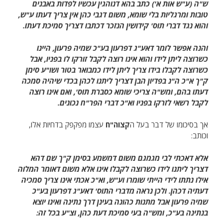
ש"ה (ע"ש אות א') כתב בהא דנוהגין עכשיו לפדות באבנים
טובות ומרגליות בלי שומא, משום דגבי כהן אין צריך דעתו ע"ש,
והוא נגד דברי תוס' קידושין הנזכר דכתבו דצריך סמיכת דעתו.
והנה אפשר לומר דאע"ג דפרעון בע"כ שמיה פרעון, היינו
כשרוצה ליתן לידו והוא אינו רוצה לקבל זורקו לו בפניו, אבל
כשרוצה לקבלו בידו צריך ליתן לידו כמבואר בטור ושו"ע סימן
ק"ך א"כ ה"נ בפדיון הבן דצריך ליתנו לכהן בכדי שיהיה סמכה
דעתו בהם, ומש"ה צריכי שומא כסברת תוס', ואם אינו רוצה
לקבל רשאי לזרקו בפניו וא"כ דברי הפר"ח נכונים.
אך בסיכומו של דבר בעל ה
קצוה"ח
עצמו מפקפק בדחיות אלו,
וכותב:
אלא דאכתי לבי מגמגם משום דמשמע בסימן ק"ך שם דהא
דצריך ליתנו לידו כשרוצה לקבלו אינו אלא משום דאומר המלוה
אילו נתתו לידי הייתי שומרו וע"ש, וא"כ אכתי אינו צריך סמכיה
דעתיה דכהן. ולכן נראה מדברי התוס' דאע"ג דפרעון בע"כ
שמיה פרעון אבל מתנות כהונה בעינן דרך נתינה ואינו יוצא
בנתינה בע"כ, ומש"ה בעי סמיכת דעת כהן, וצ"ע בכל זה: