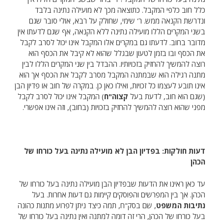
כלל חוב כלפי המקבל. כתוצאה מכך לא מועילה נתינה בלבד
ונדרשת הקנאה ממש. ר' שימי, שחולק על רבא, אולי סובר שגם
בשני המקרים הללו מועילה נתינה ללא הקנאה, אף שגם לדעתו אין
מדובר בחוב. לדעתו גם במקרים אלו המקבל אינו יכול לסרב לקבל
את הכסף ובו בזמן לטעון שבגלל שהוא לא קיבל את הכסף הוא
רוצה להמשיך להחזיק בזכויותיו. ההבדל בין שני המקרים הללו לבין
מתנה רגילה הוא שבמתנה המקבל מסרב לקבל את הכסף אך הוא
אינו תובע לעצמו כל זכויות, ואילו כאן כן. במקרה של חוב או פדיון הבן
(שגם הוא חוב, לדעת בעל
קצוה"ח
) המקבל אינו יכול לסרב לקבל
מפני שהוא רוצה להמשיך להחזיק בזכויות (בחוב), וזה אינו אפשרי.
דעות חולקות: בפדיון הבן לא מועילה נתינה בעל כורחו של
הכהן
עד כאן ראינו את הדעות שבפדיון הבן מועילה נתינה בעל כורחו של
הכהן. אך בין המפרשים והפוסקים קיימות גם דעות אחרות. בעל
נתיבות המשפט
, שם בסק"ח, תמה כיצד ניתן לפרוע מתנות כהונה
בעל כורחו של הכהן, הרי זה דומה למתנה ואין נתינה בעל כורחו של