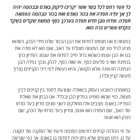
כָּל פֶּטֶר רֶחֶם לְכָל בָּשָׂר אֲשֶׁר יַקְרִיבוּ לַיקֹוָק בָּאָדָם וּבַבְּהֵמָה יִהְיֶה
לָּךְ אַךְ פָּדֹה תִפְדֶּה אֵת בְּכוֹר הָאָדָם וְאֵת בְּכוֹר הַבְּהֵמָה הַטְּמֵאָה
תִּפְדֶּה: וּפְדוּיָו מִבֶּן חֹדֶשׁ תִּפְדֶּה בְּעֶרְכְּךָ כֶּסֶף חֲמֵשֶׁת שְׁקָלִים בְּשֶׁקֶל
הַקֹּדֶשׁ עֶשְׂרִים גֵּרָה הוּא:
במצווה זו אנו מצווים לפדות את הבן הבכור שלנו מידי הכהן, כשהוא
מגיע לגיל 30 יום. המצווה מוטלת על האב, ואם הוא לא פודה את
בנו אז הבן עצמו כשהוא גדול חייב לפדות את עצמו. הפדיון כרוך
בנתינת שווי 5 סלעים כסף, או שווה כסף, לכהן, ובכך נפדה הבן.
הנתינה הזו אינה אלא הקנאה, והיא נעשית לפי דיני הקניינים (צריך
מעשה קניין וכדו').
במאמרנו השבוע נעסוק בשאלה שנוגעת לתפר בין קניינים לבין
מצוות, כפי שהוא מופיע בפדיון הבן ובכלל. אנו נבחן את שאלת
הפדייה באונס. מצבים אלו מחולקים לשני סוגים: פדיון בעל כורחו
של האב, שם הפודה הוא אנוס, ופדיון בעל כורחו של הכהן, שם
הכהן הוא אנוס.
על פי ההלכה קניינים דורשים הסכמה ודעת של המקנה של הקונה.
על כן, היינו מצפים שלא ניתן יהיה לפדות בן באונס. אך כפי שנראה