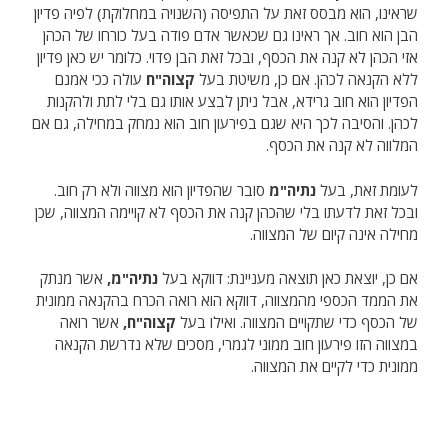
שראינו, הוא מבסס זאת על התפיסה (השנויה במחלוקת) לפיה פדיון
הבן הוא חוב. אך ראינו גם שכאשר אדם פודה בעל כורחו של הכהן
אזי הכהן לא קנה את הכסף, ובכל זאת הבן פדוי. כלומר יש כאן פדיון
ללא הקנאה לכהן. אם כן, משיטת בעל
קצוה"ח
עולה ככי אמנם
הפדיון הוא חוב גרידא, אבל ניתן לבצע אותו גם בלי לתת ולהקנות
לכהן. והסיבה לכך היא שגם בפירעון חוב הוא נמחק במחילה, גם אם
המלווה לא קנה את הכסף.
לעומת זאת, בעל
נתיה"מ
סובר שהפדיון הוא מצווה ולא רק חוב.
ובכל זאת לדעתו בלי שהכהן קנה את הכסף לא קויימה המצווה, שכן
מחילה אינה קיום של המצווה.
אם כן, יוצאת כאן תוצאה מעניינת: דווקא בעל
נתיה"מ,
אשר מנתק
את הממד הכספי מהמצווה, דווקא הוא רואה הכרח בהקנאה ממונית
של הכסף כדי שתקויים המצווה. ואילו בעל
קצוה"ח,
אשר רואה
במצווה הזו פירעון חוב ממוני לגמרי, מסכים שלא נדרשת הקנאה
ממונית כדי לקיים את המצווה.