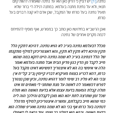
נתינה.
[1]
יש לציין כי הדיון כאן הוא על נתינה שאמורה להוות קיום
תנאי, ולא על נתינת מתנה בעלמא. במתנה רגילה די ברור שלא
תועיל נתינה בעל כורחו של המקבל, שכן אדם לא קונה דברים בעל
כורחו.
ואכן הרשב"א בחידושיו כאן כותב כך במפורש, ואף מוסיף להתייחס
לכמה מקרים אחרים של נתינה:
מכלל
דבעלמא נתינה בע"כ לא הויא נתינה. דהיכא דתקין הלל
תקין והיכא דלא תקין לא תקין, והא דאצטריכינן למילף מתקנתו
של הלל דנתינה בע"כ לא שמה נתינה היינו דוקא במה שהוא
חייב לקבל מן הדין כגון פדיון הבית אבל מתנה בעלמא ואמר
הלה אי איפשי בה הא לא איצטריך דפשיטא דאינו מקבל בעל
כרחו, דהא לכו"ע בצווח מעיקרא דבריו קיימין (ב"ב קל"ח א')
ובכי הא לא פליג רב שימי לומר דהויא נתינה, וכיון שכן נצטרך
לפרש דכשאמר לה לאשה על מנת שתתני לי מאתים זוז אינו
תולה קבלת המעות בדעת עצמו אלא בדעת האשה הוא תולה
שכל זמן שתרצה לתת יהא הוא מוכן לקבלם והילכך הוה ליה
כמי שהוא חייב בקבלתם, ומשו"ה איצטריכינן למילף מדהלל
דנתינה בעל כרחו אף בכי הא לא שמה נתינה ואע"פ שתלה הוא
בדעת האשה, ובהא הוא דפליג רב שימי. עוד נראה לי דאפילו