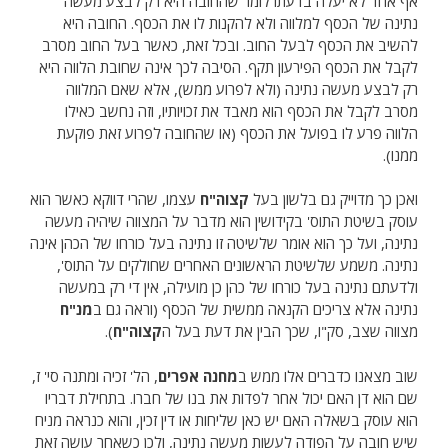
אף אחד לא יעלה בדעתו לומר שהחובה היא רק לבצע מעשה
נתינה של הכסף למלווה ולא להקנות לו את הכסף. החובה היא
להשיב את הכסף לבעל החוב. ובכל זאת, כאשר בעל החוב מסרב
לקבל את הכסף הפירעון תקף. הסיבה לכך אינה שחובת הלווה היא
רק לבצע מעשה נתינה (ולא לפרוע ממש), אלא שאם המלווה
מסרב לקבל את הכסף הוא מאבד את זכויותיו, וזה נחשב כאילו
הלווה פרע לו בפועל את הכסף (או שהחובה לפרוע זאת פוקעת
ממנו).
ואכן כך מדוייק גם בלשון בעל
קצוה"ח
עצמו, שהרי דווקא כאשר הוא
עוסק בשיטת התוס' בקידושין הוא מדבר על המצווה שיהיה מעשה
נתינה, ועל כך הוא אומר שלשיטה זו נתינה בעל כורחו של הכהן אינה
נתינה. משמע שלשיטת הראשונים האחרים שחולקים על התוס',
ולדעתם נתינה בעל כורחו של כהן כן מועילה, אין די רק במעשה
נתינה אלא צריכים הקנאה ממשית של הכסף (וראה גם ב
מנ"ח
מצווה שצב, סק"ו, שכך הבין את דעת בעל ה
קצוה"ח
).
שוב מצאנו כדברים אלו ממש ב
מחנה אפרים
, הל' זכיה ומתנה סי' ז,
שם הוא דן האם יכול אחר לפדות את בנו של חברו. בתחילת דבריו
הוא עוסק בשאלה האם יש כאן שליחות או דין זכין, והוא כנראה מניח
שיש חובה על הפודה לעשות מעשה נתינה, ולכן כשאחר עושה זאת