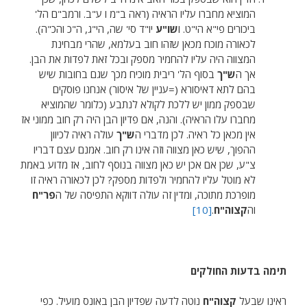
המוציא מחברו עליו הראיה (ראה ב"מ ו ע"ב. ורמב"ם הל'
ביכורים פי"א הי"ט. ו
שו"ע
יו"ד סי' שה, הי"ג, ה"כ והכ"ה).
לכאורה מוכח מכאן שזהו חוב בעלמא, שהרי מבחינת
המצווה היה עליו להחמיר מספק ובכל זאת לפדות את הבן.
אך ה
ש"ך
בסוף הל' ריבית מוכיח מכך שגם בחובות שיש
בהם לתא דאיסורא (=עניין של איסור) אנחנו פוסקים
שבספק ממון יש ללכת לקולא לנתבע (כלומר שהמוציא
מחברו עלו הראיה). והנה, אם פדיון הבן היה רק חוב ממוני אז
אין מכאן כל ראיה. לכן מדברי ה
ש"ך
עולה ראיה לכיוון
ההפוך, שיש כאן מצווה וזה אינו רק חוב. אמנם עצם דבריו
צ"ע, שכן אם אכן יש כאן מצווה בנוסף לחוב, אז מדוע באמת
לא מוטל עליו להחמיר ולפדות מספק? לכן לכאורה ראיה זו
מופרכת מתוכה, ומדין זה עולה דווקא התפיסה של ה
פר"ח
וה
קצוה"ח
.
[10]
תימה בדעות החולקים
ראינו שבעל
קצוה"ח
נוטה לדעה שפדיון הבן באונס מועיל. כפי