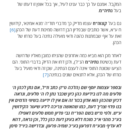
המקבל. אמנם על כך כבר ענינו לעיל, אך בכל אופן זו דעתו של
בעל
נתיה"מ
.
גם בעל
קצוה"ח
עצמו מדייק כך מדברי תוד"ה 'מנא אמינא', קידושין
ח ע"א, אשר כותבים שבפדיון הבן דרושה סמיכות דעת של הכהן.
[6]
זאת על אף שבמתנות כהונה ודאי מועילה נתינה בעל כורחו של
הכהן.
לאחר מכן הוא מביא כמה אחרונים שהניחו כמובן מאליו שדרושה
דעת (כשיטת
נתיה"מ
הנ"ל), ולכן דחו את הדיוק בדברי התוס'. הם
הציעו שכוונת התוס' אינה לעצם הנתינה, שכן זה ודאי מועיל בעל
כורחו של הכהן, אלא לתנאים שונים בנתינה:
[7]
ובספר עצמות יוסף שם (הלכה ט"ז) כתב וז"ל, אם נתן לכהן ה'
סלעים מה לנו בידיעת כהן כיון שכבר נתן לו ה' סלעים, ונראה
דכיון שהכהן הוא אדון בכור זה אם אין לו ידיעה בשיווי הדמים אין
בנו פדוי וצריך דעת, כמו שהאשה צריכה לידע שיעור הקידושין
ע"ש. ולפי מ"ש בשם הפר"ח גבי פדיון חמש סלעים דאפילו
בע"כ מהני א"כ מוכח דלא בעינן דעת כהן כלל, וכן נראה, דהא
לא עדיף מבע"ח דפרעון בע"כ שמיה פרעון. ובדרישה ביו"ד סימן