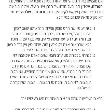
אנו מוצאים באחרונים שלוש ראיות נוספות לטובת עמדת התוס', נגד
ה
פר"ח
, שפדיון הבן בעל כורחו של הכהן אינו מועיל. שתיהן מובאות
גם בחי' ר' שמעון שקאפ לקידושין, סי' טו, וב
חמדת
שלמה
יו"ד סי'
לא סק"כ (וראה שם גם בסי' לב).
ב
שו"ע
סי' שה הי"ט פוסק (ומקורו מהרא"ש) שאם לכהן
נולד בן חלל (שנחשב כזר, ולכן חייב בפדיון) ומת לאחר ל
יום, הוא חייב להפריש חמשה סלעים ומעכבן לעצמו. מוכח
מכאן שהמצווה אינה רק פירעון חוב, שהרי כאן אין כלל פירעון
חוב שהרי אדם אינו יכול להיות חייב משהו לעצמו.
בגמרא בבכורות מט ע"ב מובא שאם לאדם שבעצמו לא
נפדה יש רק ה סלעים, אזי הוא פודה את עצמו ולא את בנו,
שכן מצוותו הוא קודמת למצוותו על בנו. והנה אם פדיון הבן
היה רק חוב ממוני, אזי יש כאן שני חובות ממוניים, ואין מקום
להיררכיה שהוא קודם לבנו. קיומה של היררכיה מוכיח שאלו
הן מצוות ולא חובות, ומבחינת המצוות – מצוותו שלו קודמת
לזו של בנו.
הראיה השלישית אותה מביאים האחרונים היא בעייתית יותר:
הדין הוא שבספק בכור האב אינו חייב לשלם לכהן, שכן