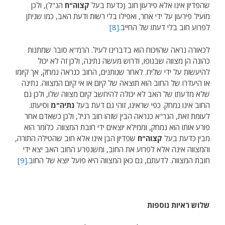
שהפדיון אינו אלא פירעון חוב (כדעת בעל
קצוה"ח
הנ"ל), ולכן
מועיל פירעון על ידי אחר, ואפילו בלי רשות ודעת האב, כמו שניתן
לפרוע חוב בלי דעתו של החייב.
[8]
לכאורה נראה שהויכוח הוא בדברינו לעיל. הרמ"א סובר שמתנות
כהונה הן מצווה שבגופו, ודרוש מעשה נתינה, ולכן זה לא יכול
להיעשות על ידי שליח. לאחר שנותנים, החוב כנראה נמחק, אך קיומו
או היעדרו של החוב הוא תוצאה של קיום או אי קיום המצווה. נתינה
שלא מדעתו של האב לא יכולה להיחשב קיום מצווה שלו, ולכן גם
החוב אינו נמחק. כפי שראינו, זוהי גם דעת בעל
נתיה"מ
וסיעתו.
לעומת זאת, הגר"א כנראה הבין שזהו חוב רגיל, ולכן כשאדם אחר
פורע אותו הוא נמחק, וממילא יוצאים ידי חובת המצווה. כלומר הוא
מבין כדעת בעל
קצוה"ח
שפדיון הבן אינו אלא חוב שהטילה התורה,
והמצווה אינה אלא לפרוע את החוב, ומשנפרע החוב האב יצא ידי
חובת המצווה. לדעתם, גם כאן המצווה היא פועל יוצא של החוב.
[9]
שלוש ראיות נוספות