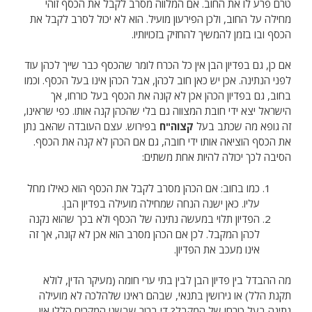
טרם פרע לו את החוב. אם המלווה מסרב לקבל את הכסף זוהי
מחילה על החוב, ולכן הפירעון מועיל. הוא לא יכול לסרב לקבל את
הכסף ובו בזמן להמשיך להחזיק בזכויותיו.
אם כן, גם בפדיון הבן אין כל הכרח לומר שהכסף כבר שייך לכהן עוד
לפני הנתינה. אכן יש כאן חוב לכהן, אבל הכהן אינו בעל הכסף. וכמו
בחוב, גם בפדיון הכהן אכן לא קונה את הכסף בעל כורחו, אך
הישראל יצא ידי חובת המצווה גם בלי שהכהן קנה אותו. כפי שראינו,
זה גופא מה שכתב בעל
קצוה"ח
בפירוש. עצם העובדה שהאב נתן
את הכסף הוציאה אותו ידי חובה, גם אם הכהן לא קנה את הכסף.
הסיבה לכך יכולה להיות אחת משתים:
כמו בחוב: אם הכהן מסרב לקבל את הכסף הוא כאילו מחל
עליו. כאן ישנה הנחה שמחילה מועילה בפדיון הבן.
הפדיון תלוי במעשה נתינה של הכסף ולא בכך שהוא נקנה
לכהן המקבל. לכן אם הכהן מסרב הוא אכן לא קונה, אך זה
אינו מעכב את הפדיון.
מה ההבדל בין פדיון הבן לבין בתי ערי חומה (מעיקר הדין, לולא
תקנת הלל) או גירושין בתנאי, שבהם ראינו שלהלכה לא מועילה
נתינה בעל כורחו של המקבל? די ברור שבשני המקרים הללו אין