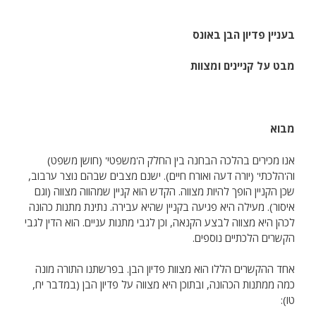
בעניין פדיון הבן באונס
מבט על קניינים ומצוות
מבוא
אנו מכירים בהלכה הבחנה בין החלק ה'משפטי' (חושן משפט)
וה'הלכתי' (יורה דעה ואורח חיים). ישנם מצבים שבהם נוצר ערבוב,
שכן הקניין הופך להיות מצווה. הקדש הוא קניין שמהווה מצווה (וגם
איסור). מעילה היא פגיעה בקניין שהיא עבירה. נתינת מתנות כהונה
לכהן היא מצווה לבצע הקנאה, וכן לגבי מתנות עניים. הוא הדין לגבי
הקשרים הלכתיים נוספים.
אחד ההקשרים הללו הוא מצוות פדיון הבן. בפרשתנו התורה מונה
כמה ממתנות הכהונה, ובתוכן היא מצווה על פדיון הבן (במדבר יח,
טו):