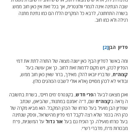
שבה הנתינה אינה לגמרי וולונטרית, אך בכל זאת אין כאן חוב ממש.
בשורה התחתונה, לרבא כל המקרים הללו הם כמו נתינת מתנה
רגילה ולא כמו חוב.
פדיון הבן
[2]
ומה באשר לפדיון הבן? כאן ישנה מצווה של התורה לתת את דמי
הפדיון לכהן, ויש מקום לדמות זאת לחוב. כך אכן עושה בעל
קצוה"ח
, שדבריו יובאו להלן. מאידך, ברור שאין כאן חוב ממש,
ובודאי לא לכהן מסויים (אלא אולי לשבט הכוהנים כולו).
ואכן מצאנו לבעל ה
פרי חדש
, בקונטרס 'מים חיים', בשו"ת בתשובה
ה (ראה ב
קצוה"ח
שם, ד"ה 'אמנם במתנות', שהביאו), שכתב
שפדיון הבן מועיל בעל כורחו של הכהן המקבל. הוא מביא מקרה של
כהן היה בכפר שלא רצה לקבל דמי פדיון מהישראל, ופסק שנתינה
בעל כורחו מועילה. כך הוכיח גם בעל
אור גדול
על המשניות, פ"ח
מבכורות מ"ח, מדברי רש"י.