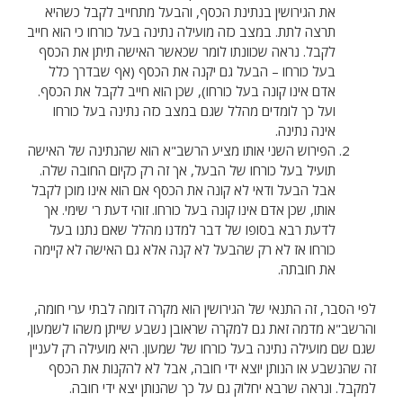
את הגירושין בנתינת הכסף, והבעל מתחייב לקבל כשהיא
תרצה לתת. במצב כזה מועילה נתינה בעל כורחו כי הוא חייב
לקבל. נראה שכוונתו לומר שכאשר האישה תיתן את הכסף
בעל כורחו – הבעל גם יקנה את הכסף (אף שבדרך כלל
אדם אינו קונה בעל כורחו), שכן הוא חייב לקבל את הכסף.
ועל כך לומדים מהלל שגם במצב כזה נתינה בעל כורחו
אינה נתינה.
הפירוש השני אותו מציע הרשב"א הוא שהנתינה של האישה
תועיל בעל כורחו של הבעל, אך זה רק כקיום החובה שלה.
אבל הבעל ודאי לא קונה את הכסף אם הוא אינו מוכן לקבל
אותו, שכן אדם אינו קונה בעל כורחו. זוהי דעת ר' שימי. אך
לדעת רבא בסופו של דבר למדנו מהלל שאם נתנו בעל
כורחו אז לא רק שהבעל לא קנה אלא גם האישה לא קיימה
את חובתה.
לפי הסבר, זה התנאי של הגירושין הוא מקרה דומה לבתי ערי חומה,
והרשב"א מדמה זאת גם למקרה שראובן נשבע שייתן משהו לשמעון,
שגם שם מועילה נתינה בעל כורחו של שמעון. היא מועילה רק לעניין
זה שהנשבע או הנותן יוצא ידי חובה, אבל לא להקנות את הכסף
למקבל. ונראה שרבא יחלוק גם על כך שהנותן יצא ידי חובה.