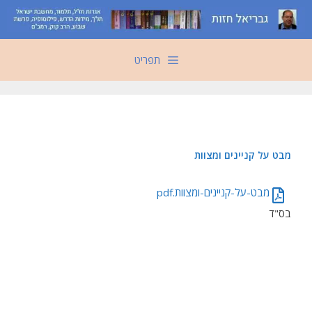
דלג
תוכן
תפריט
מבט על קניינים ומצוות
מבט-על-קניינים-ומצוות.pdf
בס"ד