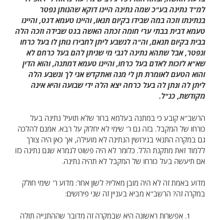
למ"ד נתינה בע"כ שמה נתינה היינו דוקא שהנותן נפטר
בנתינתו וזכה במה שבידו בקיום תנאו, והיינו טעמא דגט, והיינו
טעמא דבית בבתי ערי חומה זכתה האשה בגט שבידה וזכה הלה
בבית בקיום תנאם, וה"ה לנשבע ליתן לחבירו נותן לו בעל כרחו
ונפטר, אבל שתהא נתינה לגבי מי שניתן להם בעל כרחם לא
שא"א לזכות לאדם בעל כרחו, והיינו טעמא דמתנה, והוא הדין
והוא הטעם לאומרת תן לי מנה ואתקדש אני לך ונשבע הלה
ליתן לה ונתן לה בעל כרחה יצא הלה ידי שבועה והיא אינה
מקודשת, כנ"ל.
הרשב"א קובע כי במתנה בעלמא ברור שלא תועיל נתינה בעל
כורחו של המקבל. בזה גם ר' שימי לא יחלוק על רבא. אמנם להלכה
גם במקרה התנאי בגירושין הנתינה לא מועילה, אך כאן היה צורך
ללמוד זאת מתקנת הלל. כלומר לא היה פשוט לגמרא שגם נתינה כזו
אם תיעשה בעל כורחו של המקבל לא תהיה נתינה.
מדוע באמת זה לא היה מובן מאליו? לשון אחר: מדוע ר' שימי חולק
במקרה זה? הרשב"א מביא בעניין זה שני פירושים:
אפשרות ראשונה היא שבמקרה זה מדובר שההתנייה תולה