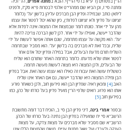
הר"ן בפסחים (ד ע"א בדפי הרי"ף. הובא ב
מחנה אפרים
, הל' זכיה
ומתנה סי' ז, וכן הביא שם ממהרי"ט אלגזי לבכורות פ"א סק"ז, ולפנינו
ליתא) כותב שבמילה ופדיון הבן מברכים עליהן בלשון 'על' (כלומר
'וציוונו על פדיון' ולא 'וציוונו לפדות'), כיון שהוא יכול לפטור את עצמו
מהן על ידי אחר. כוונתו לומר שבמצוות אלו המצווה אינה לפדות אלא
שהדבר ייעשה, ואפילו על ידי אחר. לכן לשון הברכה צריכה להיות
'על'. הוא מקשה על עצמו מתרומה, שגם אותה אפשר לעשות על ידי
שליח, ובכל זאת לא מברכים בה בלשון 'על'. הוא מסביר שבתרומה
השליח תורם מדעת הבעלים, אבל במילה ופדיון יכול אדם אחר
לפטור אותו שלא מדעתו. כלומר בתרומה האחר שתורם הוא שליח
של הבעלים, ולכן המצווה היא מצווה לעשות מעשה תרומה.
כששליח עושה זאת עבורו זה כאילו הוא עצמו עשה זאת. אבל בפדיון
הבן ומילה המצווה היא שהדבר ייעשה, גם אם האחר אינו שליח
האב.
[4]
ומכאן ראיה שפדיון הבן הוא פירעון חוב, ולכן כשאחר פורע
אותו הוא פרוע. רואים שלפי הר"ן מועיל פדיון בעל כורחו של כהן, כמו
בפירעון חוב.
[5]
ובספר
אמרי בינה
, דיני פדיון הבן סי' ב, הוכיח דבר דומה מתשובת
הרשב"א סי' יח שמועילה בפדיון הבן נתינה בעל כורחו של הכהן.
הרשב"א שם מסביר שלא מברכים על מצוות צדקה, על מצוות
הענקה (לעבד) ועל שאר מתנות עניים, משום שהמצוות הללו אינן