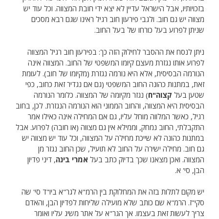
בזכויותיו, אבל הישראל עדיין לא יצא ידי חובת המצווה. וכל עוד יש
מצווה יש גם חוב. ולגבי פירעון חוב רגיל ראינו שגם רבא מסכים
שניתן לפרוע בעל כורחו של בעל החוב.
ניתן לנסח את ההסבר לחילוק הזה כך: בפירעון חוב רגיל המצווה
לפרוע אותו נגזרת מעצם קיומו המשפטי של החוב. המצווה אינה
הנורמה הבסיסית, אלא היא נורמה נגזרת (מקיומו של חוב). לעומת
זאת, במתנות כהונה החוב המשפטי (גם אם נגדיר זאת כחוב, כפי
שטען בעל
קצוה"ח
) נגזר מקיומה של המצווה. כלומר הנורמה
הבסיסית היא המצווה, והחוב הממוני הוא הנורמה הנגזרת. לכן, בחוב
רגיל, כאשר המלווה מוחל עליו, גם אם המחילה אינה כאילו אמר
התקבלתי, החוב נמחק, וממילא אין גם מצווה (או חובה) לפרוע. אבל
במתנות כהונה לא שייכת מחילה על המצווה, וכל עוד יש מצווה יש
גם חוב. מחילה ישירה על החוב לא תועיל, שכן החוב נגזר מן
המצווה. ואכן מצאנו שכך בדיוק כתב בעל
אמרי בינה
, דיני פדיון
הבן, סי' א.
יש מקום לתלות בזה את המחלוקת בין הרמ"א לגר"א ביו"ד סי' שה
סקי"ז. הרמ"א שם כותב שלא מועילה שליחות לפדיון הבן, והאדם
צריך לעשות זאת בעצמו. אך הגר"א על אתר משיג עליו ואומר