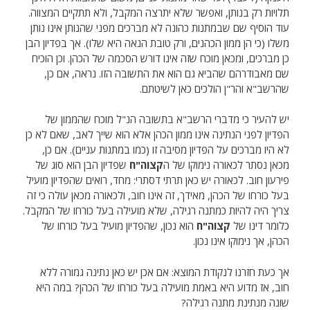
תלויות רק בנותן, ואפשר שלא יתרצה המקבל, ולא תתקיים המצווה.
עוד הוסיף שם שבמתנות כהונה לא מברכים מפני שהנותן אינו נותן
משלו (כי הן ממון הכהנים, ורק טובת הנאה היא שלו). אך בפדיון הבן
כן מברכים, ומכאן מוכח שזה אינו דורש הסכמה של הכהן. וכן הוכיח
שם מאבודרהם שהביא גם הוא את התשובה הזו. נראה, אם כן,
שהרשב"א והר"ן הולכים כאן לשיטתם.
יש להעיר כי מדברי הרשב"א בתשובה הנ"ל מוכח שהממון של
הפדיון לפני הנתינה אינו ממון הכהן אלא הוא שייך לאב, שאם לא כן
לא היו מברכים על הפדיון מסיבה זו (כמו במתנות עניים). אם כן,
מכאן נסתר לכאורה נימוקו של ה
קצוה"ח
שפדיון הבן הוא סוג של
פירעון חוב. לכאורה יש כאן תרתי דסתרי: מחד, רואים שהפדיון מועיל
בעל כורחו של הכהן, מאידך, זה אינו חוב, ולכאורה מכאן עולה כי זה
צריך היה להיות כמתנה רגילה, שלא מועילה בעל כורחו של המקבל.
כלומר דינו של
קצוה"ח
הוא נכון, שהפדיון מועיל בעל כורחו של
הכהן, אך נימוקו אינו נכון.
אך כעת חזרנו לנקודת המוצא: אם אכן יש כאן נתינה גמורה ללא
חוב, אז מדוע היא באמת מועילה בעל כורחו של הכהן? במה היא
שונה מנתינת מתנה רגילה?