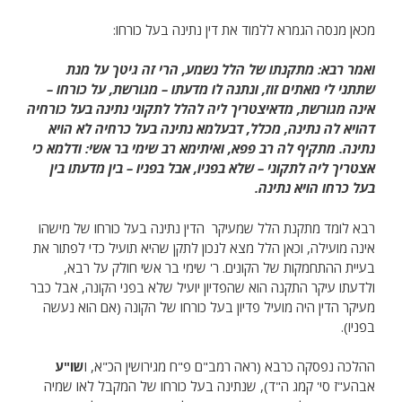
מכאן מנסה הגמרא ללמוד את דין נתינה בעל כורחו:
ואמר רבא: מתקנתו של הלל נשמע, הרי זה גיטך על מנת
שתתני לי מאתים זוז, ונתנה לו מדעתו – מגורשת, על כורחו –
אינה מגורשת, מדאיצטריך ליה להלל לתקוני נתינה בעל כורחיה
דהויא לה נתינה, מכלל, דבעלמא נתינה בעל כרחיה לא הויא
נתינה. מתקיף לה רב פפא, ואיתימא רב שימי בר אשי: ודלמא כי
אצטריך ליה לתקוני – שלא בפניו, אבל בפניו – בין מדעתו בין
בעל כרחו הויא נתינה.
רבא לומד מתקנת הלל שמעיקר הדין נתינה בעל כורחו של מישהו
אינה מועילה, וכאן הלל מצא לנכון לתקן שהיא תועיל כדי לפתור את
בעיית ההתחמקות של הקונים. ר' שימי בר אשי חולק על רבא,
ולדעתו עיקר התקנה הוא שהפדיון יועיל שלא בפני הקונה, אבל כבר
מעיקר הדין היה מועיל פדיון בעל כורחו של הקונה (אם הוא נעשה
בפניו).
ההלכה נפסקה כרבא (ראה רמב"ם פ"ח מגירושין הכ"א, ו
שו"
ע
אבהע"ז סי' קמג ה"ד), שנתינה בעל כורחו של המקבל לאו שמיה