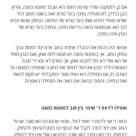
אם כן, למסקנה עולה שדעת התוס' היא שבכל מתנות כהונה, ופדיון
הבן בכללן, לא מועילה נתינה בעל כורחו. זאת בשונה מחוב רגיל
שודאי מועיל לפרוע אותו בעל כורחו של המלווה. הנימוק שהוא מביא
לכך הוא שבמתנות כהונה נדרשת נתינה, ונתינה בעל כורחו של
הכהן אינה נתינה.
אפשר היה לנסח את ההבדל אחרת: בחוב אדם יכול למחול ובכך
נמחק החוב, אך במתנות כהונה יש מצווה לתת אותן, ואם הכהן מוחל
אזי הוא אולי לא יכול לתבוע אותן, אך האדם לא יצא ידי חובת
המצוות הללו. הכהן אינו יכול למחול את החובה שמטילה המצווה על
האדם. רק אם המחילה היא כאילו אמר 'התקבלתי' יש מקום לראות
זאת כנתינה, והתוס' כנראה אינו רואה את המחילה באופן זה.
ואפילו לדעת ר' שימי: בין חוב למתנות כהונה
נראה כי אף לדעת ר' שימי לעיל, שכפי שהסברנו הוא סובר שבעל
החוב אינו יכול לסרב לקבל את הכסף ובו בזמן להמשיך ולהחזיק
בזכויותיו, הרי כאן המצב הוא שונה: הכהן אכן אולי אינו יכול להחזיק