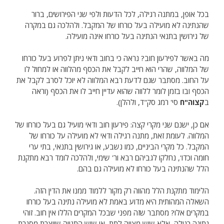
בכל אופן, במתנה רגילה, לכל הדעות ולפי שני הפירושים, ברור
שהנתינה לא מועילה בעל כורחו של המקבל. ולהלכה גם במקרה
של גירושין בתנאי הנתינה בעל כורחו אינה מועילה.
מה באשר לפירעון חוב? נראה כי בחוב ודאי ניתן לפרוע בעל כורחו
של המלווה, שהרי הוא חייב לקבל את הכסף מהלווה או למחול לו
על החוב. מסתבר שגם לדעת רבא המלווה לא יוכל לסרב לקבל את
הכסף ובו בזמן לומר ללווה שהוא עדיין חייב לו את הכסף (וראה
ב
קצוה"ח
סי' רמג סק"ד, ולהלן).
אם כן, ישנם שני מקרי קצה: פירעון חוב ודאי מועיל גם בעל כורחו של
המלווה. לעומת זאת, מתנה רגילה ודאי לא מועילה על כורחו של
המקבל. כל מקרי הביניים, כמו נשבע, או גירושין בתנאי, בתי ערי
חומה וכדו', נחלקו לגביהם רבא ור' שימי, ולהלכה לומד רבא מתקנת
הלל שהנתינה בעל כורחו לא מועילה גם בהם.
הלימוד מתקנת הלל מהווה רק מקור ללמוד ממנו את הדין הזה.
השאלה המהותית היא מדוע באמת לא מועילה נתינה בעל כורחו
במקרים אלו? מסתבר שזה מפני שבכל המקרים הללו אין חוב. זוהי
נתינה רגילה, אלא שיש מצווה לתת, או שיש התנייה שיוצרת מסגרת