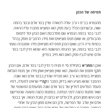
תפיסה של הכהן
מהגמרא בב"מ ו ע"ב עולה לכאורה שדין בכור אדם ובכור בהמה
שווה, ובשניהם הכלל בעת ספק הוא המוציא מחברו עליו הראיה.
לגבי בכור בהמה הגמרא שם מתלבטת האם הכהן יכול לתפוס
מהבעלים, או שאם תפס מוציאים זאת מידו. הרמב"ם פוסק (בהל'
בכורות פ"ה ה"ג) שאם הכהן תפס לא מוציאים מידו. אמנם זה נאמר
לגבי בכור בהמה, אך ההנחה הפשוטה היא שהוא הדין לגבי בכור
אדם שיש לגביו ספק האם הוא חייב בפדיון.
ואכן ה
מחנ"א
בתחילת סי' ח מניח כי הדין לגבי בכור אדם, אם הכהן
תוקף ותופס את המעות, הוא שאין מוציאין אותן מידו. אך מכוח הוכחות
מסוגיית בכורות נא ע"ב הוא מכריח שהדין בבכור אדם הוא שונה.
ההסבר שהוא מציע הוא בדיוק הסבר ה
קה"י
שראינו למעלה, לפיו
מעמד הסלעים לפדיון של בכור אדם שונה ממעמדם המשפטי של
שאר מתנות כהונה לפני הנתינה. במתנות כהונה משעה שהפרישם
הם נעשו ממון הכהן, ולבעלים יש בהם רק טובת הנאה. אך בבכור
אדם אין שלב של הפרשה, ולכן הם אינם ממון הכהן עד אחרי
הנתינה. מסיבה זו בסלעים של פדיון אדם ברור שאם הכהן תפס