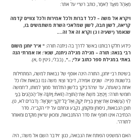
מֵאֹ֥הֶל מוֹעֵ֖ד לֵאמֹֽר, כותב רש"י על אתר:
ויקר
א
אל משה – לכל דברות ולכל אמירות ולכל צוויים קדמה
קריאה, לשון חבה, לשון שמלאכי השרת משתמשים בו,
שנאמר (ישעיה ו ג) וקרא זה אל זה….
כידוע חלקו רבותנו באשר לדרך בה ניתנה תורה:
" א"ר יוחנן משום
רבי בנאה: תורה – מגילה מגילה ניתנה, שנא': אז אמרתי הנה
באתי במגילת ספר כתוב עלי; .."
, (בבלי, גיטין ס ,א).
בשיטת רבי יוחנן, התורה הינה אוסף של נבואות למשה, המתחילות
בלשונות פנייה שונים: אמירה, דיבור וצווי. משה גנז נבואות אלו כל
אחת בשעתה, עד ש'הדביקן' בלשון התלמוד סמוך למותו, ל'חמשה
חומשי תורה': וַיִּכְתֹּ֣ב מֹשֶׁה֘ אֶת־הַתּוֹרָ֣ה הַזֹּאת֒ וַֽיִּתְּנָ֗הּ אֶל־הַכֹּהֲנִים֙ בְּנֵ֣י
לֵוִ֔י הַנֹּ֣שְׂאִ֔ים אֶת־אֲר֖וֹן בְּרִ֣ית יְקֹוָ֑ק וְאֶל־כָּל־זִקְנֵ֖י יִשְׂרָאֵֽל: (דברים לא, ט).
תוכן הנבואות, ניסוחן ומקומן, נקבע ונחתם על ידי הקב"ה. סדר
הכתיבה אינו חופף את סדר ההתנבאות, ומכאן ש"אין מוקדם ומאוחר
לתורה".
האם המשפט הפותח את הנבואה, כגון: 'וידבר השם אל משה', היה