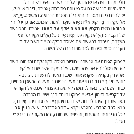
חלק מן הנבואה או שהתווסף על ידי משה? הואיל ויש הבדל
למשמעות הנבואה גם על פי נוסח פתיחתה (אמירה, דיבור או צווי),
יש להניח כי גם מסר זה התקבל במסגרת הנבואה. המשפט: וַיִּקְרָ֖א
אֶל־מֹשֶׁ֑ה וַיְדַבֵּ֤ר יְקֹוָק֙ אֵלָ֔יו מֵאֹ֥הֶל מוֹעֵ֖ד לֵאמֹֽר,
הוכתב אם כן על ידי
הבורא ומשה הקטין את האות
אלף
על דעתו.
אמירתו המפורשת
של הקב"ה: וְהָאִ֥ישׁ מֹשֶׁ֖ה ענו עָנָ֣יו מְאֹ֑ד מִכֹּל֙ הָֽאָדָ֔ם אֲשֶׁ֖ר עַל־פְּנֵ֥י
הָאֲדָמָֽה, מייתרת למעשה את פעולת ההקטנה של האות על ידי
הקב"ה כרמז וכעדות לצניעותו הרבה של משה .
לפסוק הפותח את פרשתנו ייחודיות כפולה: הקונטקסט והניסוח. משה
לא היה יכול לבא אל אהל מועד, אל המקום אשר שם האלוקים
אלא רק בקריאה שיקרא אותו, שכבר נאמר לו (שמות כה, כב)-
"ונועדתי לך שם ודברתי אתך מעל הכפורת". מעשה המשכן הסתיים,
כבוד השם שוכן באוהל, ומשה לא מעז מעצמו להיכנס אל הקודש
עד לקריאת הזימון. אלא שפסוקנו מיוחד בכך שיש בו הפרדה
מפורשת בין הזימון לדיבור. יש בו גם זימון (ויקרא) וגם דיבור (וידבר).
מכאן למד המדרש (ספרא ויקרא – דבורא דנדבה, א,א)
בניין אב
לכל הדיבורים, האמירות, והציויים שבתורה, וזהו המקור לדברי רש"י
הנ"ל.