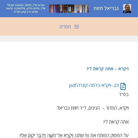
דלג
תוכן
תפריט
ויקרא – אתה קראת לי!
23.-ויקרא-גירסה-קצרה.pdf
בס"ד
ויקרא, המדור – הגיגים, ד"ר חזות גבריאל
אתה קראת לי!
על הפסוק הפותח את פרשתנו: וַיִּקְרָ֖א אֶל־מֹשֶׁ֑ה וַיְדַבֵּ֤ר יְקֹוָק֙ אֵלָ֔יו