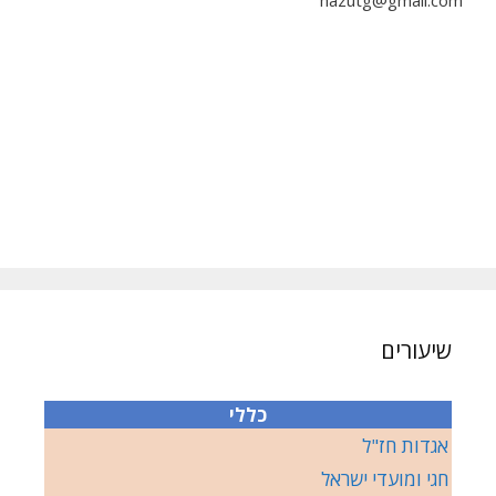
hazutg@gmail.com
שיעורים
כללי
אגדות חז"ל
חגי ומועדי ישראל