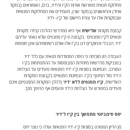
מחלוקת תנאית מפורשת אודות הק"ו וה'דיו', ברם, האמוראים (במקור
אחד) והראשונים (במקור שני), מעמידים את המחלוקות התנאיות
שבמקורות אלו על צורת היישום של ק"ו- ו'דיו'.
קבוצת מקורות
שלישית
אף היא ממדרשי ההלכה קרויה 'מקורות
תנאיים לק"ו ממנפים'. בקבוצה זו ק"ו ממנפים שלא נאמר עליהם
'דיו'. הבבלי והחוקרים דנו בק"ו אלו אולם רשימותיהם אינן חופפות.
העבודה הזו מוכיחה כי היתה התמודדות תנאית עם כלל 'דיו'
בטכניקות מדרשיות מיוחדות המבוססות על ההתפתחות בק"ו
המורכב. הנסיונות בסוגיות ק"ו-'דיו' התנאיות מעידים על הצלחת
ה'דיו' מול המינוף בק"ו. הנסיונות התנאיים בקבוצת המקורות
השלישית,
ק"ו
ממנפים ללא 'דיו'
(להלן: המקורות הממנפים) אינם
מעידים במפורש על הצלחת ה'דיו' ופעמים אף ההיפך מכך.
יחס סימביוטי מתמשך בין ק"ו ל'דיו'
מן הדיון המפורט בסוגיות ק"ו-'דיו' התנאיות עולה כי נוצר יחס