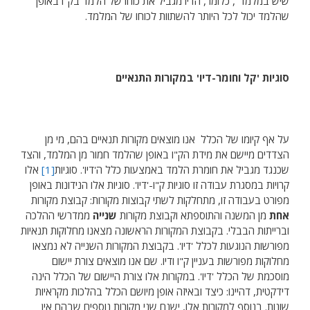
שיש במלמד", כלומר, הדיו מגביל את כוחו של הלמד בק"ו באופן
שהלמד יכול לכל היותר להשתוות לכוחו של המלמד.
סוגיות 'קל וחומר-דיו' במקורות התנאיים
על אף קיומו של הכלל אנו מוצאים מקורות תנאיים בהם, מי מן
הצדדים מיישם את מידת הק"ו באופן שהלמד חמור מן המלמד, והצד
שכנגד מגביל את חומרת הלמד באמצעות כלל ה'דיו'. סוגיות
[1]
אלו
קרויות במסגרת עבודה זו סוגיות ק"ו-'דיו'. סוגיות אלו הנידונות באופן
מפורט בעבודה זו, מתחלקות לשתי קבוצות מקורות: קבוצת מקורות
אחת
מן המשנה והתוספתא וקבוצת מקורות
שנייה
ממדרשי ההלכה
וברייתות הבבלי. בקבוצת המקורות הראשונה מצאנו מחלוקות תנאיות
מפורשות הנוגעות לכלל 'דיו'. בקבוצת המקורות השנייה לא נמצאו
מחלוקות מפורשות בעניין ק"ו ודיו. שם אנו מוצאים צורת יישום
מוסכמת של הכלל 'דיו'. במקורות אלו צורת היישום של הכלל הינה
דידקטית, דהיינו: כיצד ובאיזה אופן מיושם הכלל בהלכות מקראיות
שונות. בנוסף למקורות אלו, ישנם שני מקורות נוספים שבהם אין