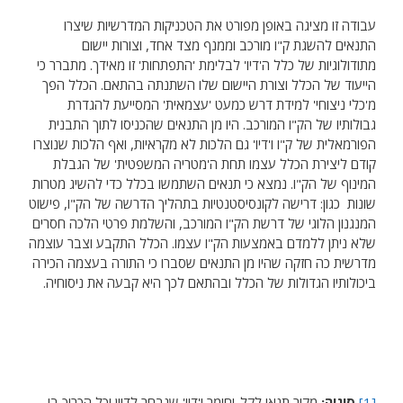
עבודה זו מציגה באופן מפורט את הטכניקות המדרשיות שיצרו
התנאים להשגת ק"ו מורכב וממנף מצד אחד, וצורות יישום
מתודולוגיות של כלל ה'דיו' לבלימת 'התפתחות' זו מאידך. מתברר כי
הייעוד של הכלל וצורת היישום שלו השתנתה בהתאם. הכלל הפך
מ'כלי ניצוחי' למידת דרש כמעט 'עצמאית' המסייעת להגדרת
גבולותיו של הק"ו המורכב. היו מן התנאים שהכניסו לתוך התבנית
הפורמאלית של ק"ו ו'דיו' גם הלכות לא מקראיות, ואף הלכות שנוצרו
קודם ליצירת הכלל עצמו תחת ה'מטריה המשפטית' של הגבלת
המינוף של הק"ו. נמצא כי תנאים השתמשו בכלל כדי להשיג מטרות
שונות כגון: דרישה לקונסיסטנטיות בתהליך הדרשה של הק"ו, פישוט
המנגנון הלוגי של דרשת הק"ו המורכב, והשלמת פרטי הלכה חסרים
שלא ניתן ללמדם באמצעות הק"ו עצמו. הכלל התקבע וצבר עוצמה
מדרשית כה חזקה שהיו מן התנאים שסברו כי התורה בעצמה הכירה
ביכולותיו הגדולות של הכלל ובהתאם לכך היא קבעה את ניסוחיה.
[1]
סוגיה:
מקור תנאי לקל-וחומר ו'דיו' שנבחר לדיון וכל הכרוך בו.