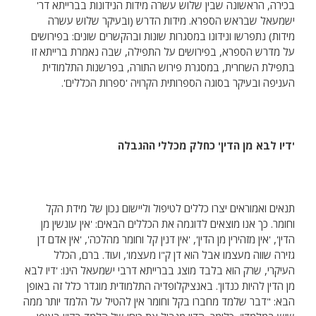
בכירה, הראשונה שבין שלוש עשרה מידות הנידונות בברייתא דר'
ישמעאל שבראש הספרא. מידות הדרש (ובעיקר שלוש עשרה
מידות) נתפרשו ונידונו במסגרות שונות ובהקשרים שונים: בפירושים
על מדרש הספרא, בפירושים על התפילה, שבה נאמרת ברייתא זו
בתפילת השחרית, במסגרת פירוש התורה, בפרשנות התלמודית
העניפה ובעיקר בסוגה הספרותית הקרויה 'ספרות הכללים'.
'דיו לבא מן הדין' כחלק מכללי ההגבלה
תנאים ואמוראים יצרו כללים לטיפול וליישום נכון של מידת הקל
וחומר. כך אנו מוצאים לדוגמה את הכללים הבאים: 'אין עונשין מן
הדין', 'אין מזהירין מן הדין', 'אין דנין קל וחומר מהלכה', 'אין אדם דן
גזירה שווה מעצמו אבל הוא דן ק"ו מעצמו', ועוד. ברם, הכלל
העיקרי, שרק הוא בלבד מוצג בברייתא דרבי ישמעאל הינו: 'דיו לבא
מן הדין להיות כנדון'. באנציקלופדיה התלמודית מוגדר כלל זה באופן
הבא: "דבר שלמד מחברו בקל וחומר אין להטיל על הלמד יותר ממה