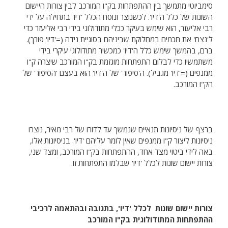
סימביוטי מתמשך בין ההתפתחות בק"ו המורכב לבין צורות היישום
השונות של כלל ה'דיו'. לכשנוצר ונוסח הכלל 'דיו' בתחילה על ידי
רבי אליעזר, הוא שימש בעיקר ככלי מתודולוגי בידי רבי אליעזר כדי
ל'נצח' את חכמים במחלוקת שביניהם בסוגיית נידה (='דיו' פורך).
ברם, בהמשך שימש כלל ה'דיו' כמכשיר מתודולוגי עיקרי בידי
משתמשיו כדי לבלום התפתחות מוגזמת בק"ו המורכב שיצרה ק"ו
ממנפים (='דיו' מגביל). ה'סיפור' של ה'דיו' הוא בעצם 'הסיפור' של
הק"ו המורכב.
ברצף של ניסיונות תנאיים שנמשך עד לדורו של רבי מאיר, נוצרו
ניסיונות ליצור ק"ו ממנפים שאין לומר עליהם 'דיו'. בניסיונות אלו,
באה לידי ביטוי מצד אחד, ההתפתחות בק"ו המורכב, ומצד שני,
צורות יישום שונות לכלל 'דיו' שבלמו התפתחות זו.
צורות יישום שונות לכלל 'דיו', בתגובה ובהתאמה לרכיבי
ההתפתחות המתודולוגית בק"ו המורכב