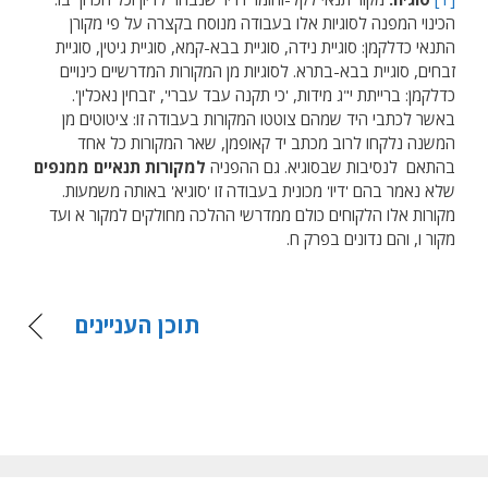
הכינוי המפנה לסוגיות אלו בעבודה מנוסח בקצרה על פי מקורן
התנאי כדלקמן: סוגיית נידה, סוגיית בבא-קמא, סוגיית גיטין, סוגיית
זבחים, סוגיית בבא-בתרא. לסוגיות מן המקורות המדרשיים כינויים
כדלקמן: ברייתת י"ג מידות, 'כי תקנה עבד עברי', 'זבחין נאכלין'.
באשר לכתבי היד שמהם צוטטו המקורות בעבודה זו: ציטוטים מן
המשנה נלקחו לרוב מכתב יד קאופמן, שאר המקורות כל אחד
בהתאם לנסיבות שבסוגיא. גם ההפניה
למקורות תנאיים ממנפים
שלא נאמר בהם 'דיו' מכונית בעבודה זו 'סוגיא' באותה משמעות.
מקורות אלו הלקוחים כולם ממדרשי ההלכה מחולקים למקור א ועד
מקור ו, והם נדונים בפרק ח.
תוכן העניינים