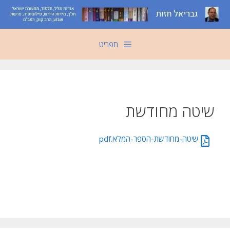
דלג
תוכן
תפריט
שיטה מחודשת
שיטה-מחודשת-הספר-המלא.pdf