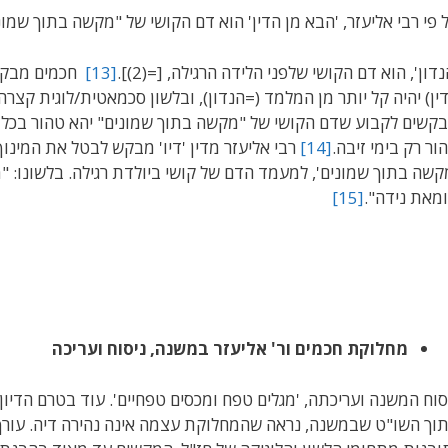
 פי רבי אליעזר, 'הבא מן הדין' הוא דם הקושי של "מקשה בתוך שמונים",
נדון', הוא דם הקושי שלפני הלידה הרגילה, [=(2)].
[13]
חכמים מבקש
ין) יהיה קל יותר מן המלמד (=הנדון), ובלשון סכמאטית/לוגית קצר
קשים לקבוע שדם הקושי של "מקשה בתוך שמונים" יהא טהור בכל מ
ור רק בימי זיבה.
[14]
רבי אליעזר מדין 'דיו' מבקש לבטל את המינ
קשה בתוך שמונים', למעמד הדם של קושי ביולדת רגילה. בלשונו: 
מאת נידה".
[15]
מחלוקת חכמים ור' אליעזר במשנה, ניסוח ועריכה
סוח המשנה ועריכתה, 'מגלים טפח ומכסים טפחיים'. עוד בטרם הדיון 
וך השו"ט שבמשנה, נראה שהמחלוקת עצמה אינה נהירה דיה. עורך