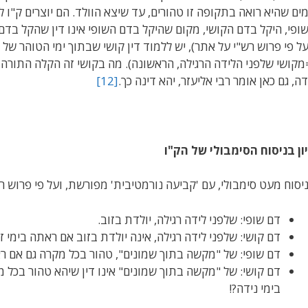
ים שהיא רואה בתקופה זו טהורים, עד שיצא הוולד. הם יוצרים ק"ו
ופי, היקל בדם הקושי, מקום שהיקל בדם השופי אינו דין שהקל בדם הק
על פי פרוש רש"י על אתר), יש ללמוד דין קושי שבתוך ימי הטוהר ש
מקושי שלפני הלידה הרגילה, הראשונה). מה בקושי זה הקלה התור
דה, גם כאן אומר רבי אליעזר, יהא דינה כך.
[12]
ון בניסוח הסימבולי של הק"ו
יסוח מעט סימבולי, עם 'קביעה נורמטיבית' מפורשת, ועל פי פרוש רש
דם שופי: שלפני לידה רגילה, יולדת בזוב.
דם קושי: שלפני לידה רגילה, אינה יולדת בזוב אם ראתה בימי ז
דם שופי: של "מקשה בתוך שמונים", טהור בכל מקרה גם אם ראת
דם קושי: של "מקשה בתוך שמונים" אינו דין שיהא טהור בכל מ
בימי נידה?!