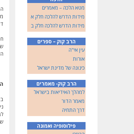
מטא הלכה – מאמרים
המ
מה
מידות הדרש להלכה חלק א
די
מידות הדרש להלכה חלק ב
חכ
הרב קוק – ספרים
שי
עין אי"ה
הק
אורות
כינונה של מדינת ישראל
הרב קוק- מאמרים
ה
למהלך האידיאות בישראל
בפ
מאמר הדור
ני
דרך התחיה
לב
שה
פילוסופיה ואמונה