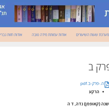
מערכת שעות השיעורים
אודות עמותת מידה טובה
אודות חזות גברי
רק ב
ה.-פרק-ב.pdf
הרקע
נה (קאופמן) נדה, ד ה