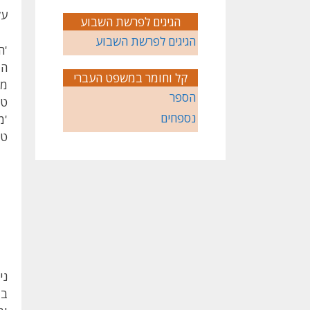
על
הגיגים לפרשת השבוע
הגיגים לפרשת השבוע
'ה
הד
קל וחומר במשפט העברי
מב
הספר
טה
נספחים
'מ
טו
ני
בת