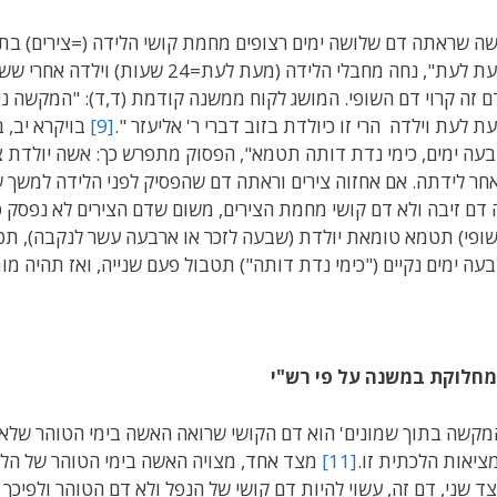
ה שראתה דם שלושה ימים רצופים מחמת קושי הלידה (=צירים) בתוך 
מעת לעת", נחה מחבלי הלידה (מעת לעת
ם זה קרוי דם השופי. המושג לקוח ממשנה קודמת (ד,ד): "המקשה 
ת לעת וילדה הרי זו כיולדת בזוב דברי ר' אליעזר ".
[9]
בויקרא יב, ב
עה ימים, כימי נדת דותה תטמא", הפסוק מתפרש כך: אשה יולדת צ
חר לידתה. אם אחזוה צירים וראתה דם שהפסיק לפני הלידה למשך 
 דם זיבה ולא דם קושי מחמת הצירים, משום שדם הצירים לא נפסק פ
ופי) תטמא טומאת יולדת (שבעה לזכר או ארבעה עשר לנקבה), תט
עה ימים נקיים ("כימי נדת דותה") תטבול פעם שנייה, ואז תהיה מ
חלוקת במשנה על פי רש"י
מקשה בתוך שמונים' הוא דם הקושי שרואה האשה בימי הטוהר שלאחר
ציאות הלכתית זו.
[11]
מצד אחד, מצויה האשה בימי הטוהר של הליד
ד שני, דם זה, עשוי להיות דם קושי של הנפל ולא דם הטוהר ולפיכך