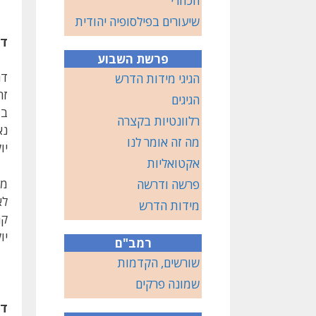
הכוזרי
שיעורים בפילסופיה יהודית
דם
פרשת השבוע
דם
הגיגי מידות הדרש
זה
הגיגים
במ
רלוונטיות בקצרה
נא
מה זה אומר לנו
יו
אקטואליות
מד
פרשה ודרשה
לא
מידות הדרש
קר
יו
רמב"ם
שורשים, הקדמות
שמונה פרקים
דם