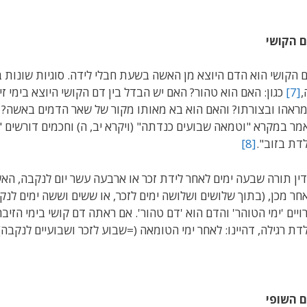
 הקושי
 הקושי הוא הדם היוצא מן האשה בשעת חבלי לידה. סוגיות שונות
,
[7]
כגון: האם הוא טהור? האם יש הבדל בין דם הקושי היוצא בימי זי
ראהו ובצורתו? והאם הוא בא מאותו מקור של שאר הדמים באשה? דם
מר במקרא "וטמאה שבועים כנדתה" (ויקרא יב, ה) וחכמים דורשים "
לדת בזוב".
[8]
ין תורה שבעה ימים לאחר לידת זכר או ארבעה עשר יום לנקבה, ה
חר מכן, (בתוך שלושים ושלושה ימים לזכר, או ששים וששה ימים לנק
ויים 'ימי הטוהר' והדם הוא 'דם טהור'. אם ראתה דם קושי בימי הזיבה
לדת רגילה, דהיינו: לאחר ימי הטומאה (=שבוע לזכר ושבועיים לנקבה
 השופי