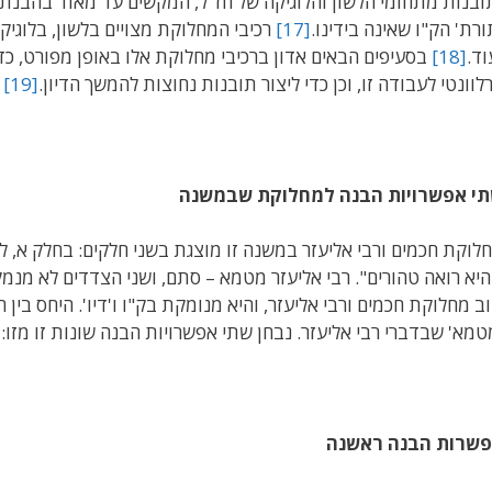
ובנות מתחומי הלשון והלוגיקה של חז"ל, המקשים עד מאוד בהבנת
ורת' הק"ו שאינה בידינו.
[17]
רכיבי המחלוקת מצויים בלשון, בלוגי
וד.
[18]
בסעיפים הבאים אדון ברכיבי מחלוקת אלו באופן מפורט, כ
לוונטי לעבודה זו, וכן כדי ליצור תובנות נחוצות להמשך הדיון.
[19]
י אפשרויות הבנה למחלוקת שבמשנה
לוקת חכמים ורבי אליעזר במשנה זו מוצגת בשני חלקים: בחלק א, 
יא רואה טהורים". רבי אליעזר מטמא – סתם, ושני הצדדים לא מנ
ב מחלוקת חכמים ורבי אליעזר, והיא מנומקת בק"ו ו'דיו'. היחס בין
טמא' שבדברי רבי אליעזר. נבחן שתי אפשרויות הבנה שונות זו מזו:
שרות הבנה ראשנה