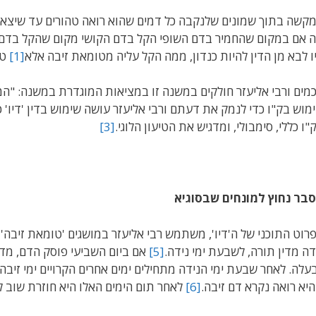
קשה בתוך שמונים שלנקבה כל דמים שהוא רואה טהורים עד שיצא הוו
 אם במקום שהחמיר בדם השופי הקל בדם הקושי מקום שהקל בדם הש
ו לבא מן הדין להיות כנדון, ממה הקל עליה מטומאת זיבה אלא
[1]
טמ
מים ורבי אליעזר חולקים במשנה זו במציאות המוגדרת במשנה: "ה
מוש בק"ו כדי לנמק את דעתם ורבי אליעזר עושה שימוש בדין 'דיו' כ
"ו כללי, סימבולי, ומדגיש את הטיעון הלוגי.
[3]
סבר נחוץ למונחים שבסוג
רוט התוכני של ה'דיו', משתמש רבי אליעזר במושגים 'טומאת זיבה' 
דה מדין תורה, לשבעת ימי נידה.
[5]
אם ביום השביעי פוסק הדם, מדי
עלה. לאחר שבעת ימי הנידה מתחילים ימים אחרים הקרויים ימי זיבה
יא רואה נקרא דם זיבה.
[6]
לאחר תום הימים האלו היא חוזרת שוב לי