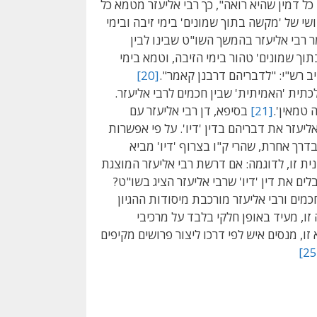
ל דמין שהיא רואה", כך רבי אליעזר מטמא כל
י של 'מקשה בתוך שמונים' בימי זיבה ובימי
 רבי אליעזר בהמשך השו"ט שבינו לבין
וך שמונים' טהור בימי הזיבה, וטמא בימי
ב רש"י: "לדבריהם דרבנן קאמר".
[20]
תית 'האמיתית' שבין חכמים לרבי אליעזר.
 טמאין'.
[21]
בסיפא, דן רבי אליעזר עם
יעזר את דבריהם בדין 'דיו'. על פי אפשרות
בדרך אחרת, שהרי ק"ו בצרוף 'דיו' מביא
ת זו, לדוגמה: אם דרשת רבי אליעזר המוצגת
ם את דין 'דיו' שרבי אליעזר הציג בשו"ט?
ים ורבי אליעזר מורכבת מיסודות ההגיון
ו, מעיד באופן חלקי בלבד על מרכיבי
ו, מנסים איש לפי דרכו ליצור פרושים מקיפים