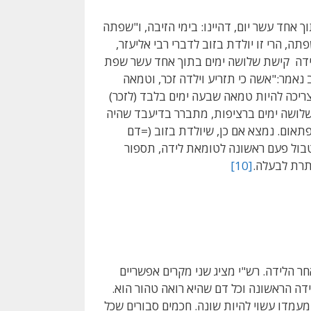
אחד עשר יום, דהיינו: בימי הזיבה, ו"שפתה
=24 שעות) וילדה אחרי ששפתה, הרי זו יולדת בזוב לדברי רבי אליעזר,
נידה קישת שלושה ימים בתוך אחד עשר שפת
 נאמר:"אשה כי תזריע וילדה זכר, וטמאה
ריכה להיות טמאה שבעה ימים בלבד (לזכר)
שלושה ימים ברציפות, מתברר בדיעבד שהיה
תאום. נמצא אם כן, שיולדת בזוב (=דם
בול פעם ראשונה לטומאת לידה, תספור
ותרת לבעלה.
[10]
 הלידה. רש"י מציג שני מקרים אפשריים
ה הראשונה וכל דם שהיא רואה טהור הוא.
 מעמדו עשוי להיות שונה. חכמים סבורים שכל