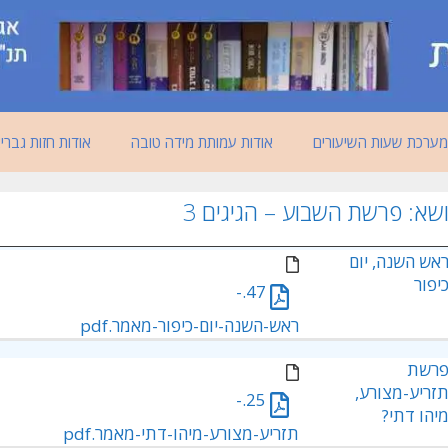
מערכת שעות השיעורים
אודות עמותת מידה טובה
אודות חזות גברי
ושא:
פרשת השבוע – הגיגים 3
אש השנה, יום
יפור
47.-
ראש-השנה-יום-כיפור-מאמר.pdf
רשת
זריע-מצורע,
25.-
יהו דתי?
תזריע-מצורע-מיהו-דתי-מאמר.pdf