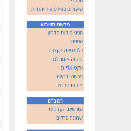
הכוזרי
פ
שיעורים בפילסופיה יהודית
מ
ו
פרשת השבוע
הגיגי מידות הדרש
פ
הגיגים
א
רלוונטיות בקצרה
מה זה אומר לנו
פ
אקטואליות
כ
פרשה ודרשה
מ
מידות הדרש
פ
רמב"ם
ש
שורשים, הקדמות
שמונה פרקים
פ