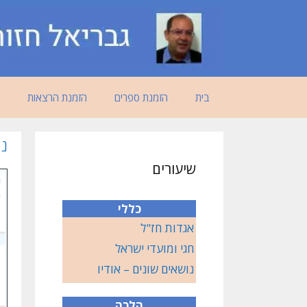
דלג
תוכן
בית
הזמנת ספרים
הזמנת הרצאות
נ
שיעורים
ר
כ
כללי
אגדות חז"ל
חגי ומועדי ישראל
פ
נושאים שונים – אודיו
ת
מ
הלכה