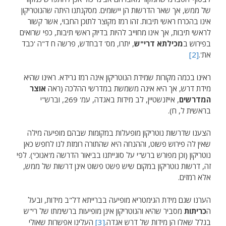
של ממש, אך שאר הדרשות הן יישומים. מסקנתנו היתה שהנוטריקון
אינו בהכרח ראשי תיבות. זהו רמז מקוצר לתוכן החבוי, אשר קשור
לראשי תיבות, אך אינו מחוייב להיות בדיוק ראשי תיבות, כפי שרואים
בפירוש ב
מכילתא דרי"ש
, יתרו, מס' דבחדש, פרשה ח ד"ה 'כבד
את'.
[2]
ראינו בכמה מקורות שמידת הנוטריקון אינה רמז גרידא. ראינו שהיא
מידת דרש, אך היא אינה משמשת במדרשי ההלכה (ראה
אוצר
המדרשים
, אייזנשטיין, לב מידות באגדה, עמ' 269, וברש"י
בראשית ל, ח).
הצענו שדרשות נוטריקון מופעלות במקומות שבהם מופיעה מילה
שאין לה פירוש פשוט, וההנחה היא שהתורה רומזת לנו לחפש כאן
נוטריקון (וכן מפורש ברש"י על סוגייתנו בביאור הדרשה מ'אנוכי'). לפי
זה, דרשות נוטריקון במקום שיש פשט פשוט אינן דרשות של ממש,
אלא רמזים.
הערנו שגם מידת הגימטריא מופיעה בברייתא דל"ב מידות, ובעל
ה
כריתות
מסביר שהיא והנוטריקון אינן מופיעות ברשימתו של רי"ש
בגלל שאלו הן מידות של דרש אגדה.
[3]
העלינו אפשרות שאולי