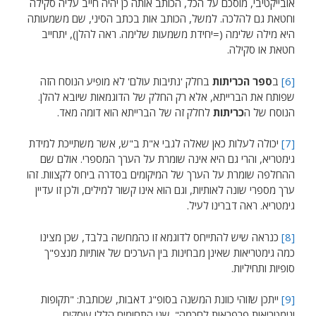
אובייקטיבי, מוסכם על הכל, הכותב אותה כן יהיה חייב עליה סקילה
וחטאת גם להלכה. למשל, הכותב אות בכתב הסיני, שם משמעותה
היא מילה שלימה (=יחידת משמעות שלימה. ראה להלן), יתחייב
חטאת או סקילה.
[6]
ב
ספר הכריתות
בחלק 'נתיבות עולם' לא מופיע הנוסח הזה
שפותח את הברייתא, אלא רק החלק של הדוגמאות שיובא להלן.
הנוסח של ה
כריתות
לחלק זה של הברייתא הוא דומה מאד.
[7]
יכולה לעלות כאן שאלה לגבי א"ת ב"ש, אשר משתייכת למידת
גימטריא, והרי גם היא אינה שומרת על הערך המספרי. אולם שם
ההחלפה שומרת על הערך של המיקומים בסדרה ביחס לקצוות. זהו
ערך מספרי שונה לאותיות, וגם הוא אינו קשור למילים, ולכן זו עדיין
גימטריא. ראה דברינו לעיל.
[8]
כנראה שיש להתייחס לדוגמא זו כהמחשה בלבד, שכן מצינו
כמה גימטריאות שאינן מבחינות בין הערכים של אותיות מנצפ"ך
סופיות ותחיליות.
[9]
ייתכן שזוהי כוונת המשנה בסופ"ג דאבות, שכותבת: "תקופות
וגימטריאות פרפראות לחכמה". שני התחומים הללו עוסקים