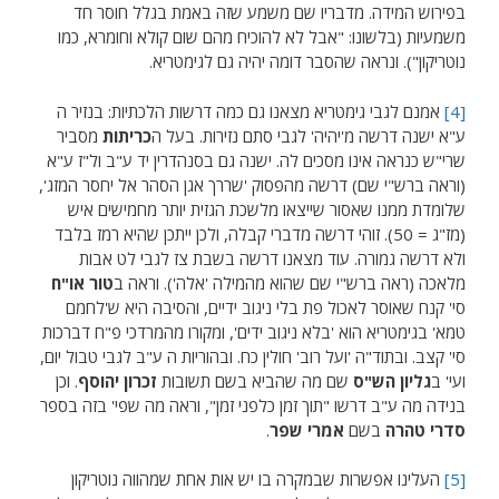
בפירוש המידה. מדבריו שם משמע שזה באמת בגלל חוסר חד
משמעיות (בלשונו: "אבל לא להוכיח מהם שום קולא וחומרא, כמו
נוטריקון"). ונראה שהסבר דומה יהיה גם לגימטריא.
[4]
אמנם לגבי גימטריא מצאנו גם כמה דרשות הלכתיות: בנזיר ה
ע"א ישנה דרשה מ'יהיה' לגבי סתם נזירות. בעל ה
כריתות
מסביר
שרי"ש כנראה אינו מסכים לה. ישנה גם בסנהדרין יד ע"ב ול"ז ע"א
(וראה ברש"י שם) דרשה מהפסוק 'שררך אגן הסהר אל יחסר המזג',
שלומדת ממנו שאסור שייצאו מלשכת הגזית יותר מחמישים איש
(מז"ג = 50). זוהי דרשה מדברי קבלה, ולכן ייתכן שהיא רמז בלבד
ולא דרשה גמורה. עוד מצאנו דרשה בשבת צז לגבי לט אבות
מלאכה (ראה ברש"י שם שהוא מהמילה 'אלה'). וראה ב
טור או"ח
סי' קנח שאוסר לאכול פת בלי ניגוב ידיים, והסיבה היא ש'לחמם
טמא' בגימטריא הוא 'בלא ניגוב ידים', ומקורו מהמרדכי פ"ח דברכות
סי' קצב. ובתוד"ה 'ועל רוב' חולין כח. ובהוריות ה ע"ב לגבי טבול יום,
ועי' ב
גליון הש"ס
שם מה שהביא בשם תשובות
זכרון יהוסף
. וכן
בנידה מה ע"ב דרשו "תוך זמן כלפני זמן", וראה מה שפי' בזה בספר
סדרי טהרה
בשם
אמרי שפר
.
[5]
העלינו אפשרות שבמקרה בו יש אות אחת שמהווה נוטריקון