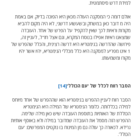
למידת דרש סיסתמטית.
אולם דומה כי המסקנה העולה מכאן היא הפוכה בדיוק. אם באמת
היה מ דובר כאן במשחק ובשעשוע דרשני, לא היה מקום להביא
מקורות וראיות לכך שאין להקפיד על הפרש של אחד. העובדה
שמצאנו ראיות אפילו בנוסח המקרא, וגם אצל חז"ל, לעניין זה,
פירושה שהדרשה בגימטריא היא דרשה רצינית, והכלל שהפרש של
1 אינו מפריע למסקנה היא כלל מכללי הגימטריא, יהיו אשר יהיו
מקורו ומשמעותו.
הסבר רווח לכלל של 'עם הכולל'
[14]
הסבר רווח לעניין ההפרש בגימטריא הוא שההפרש של אחד מיוחס
למילה בכללותה. כלומר הגימטריא של המילה היא הגימטריא
הכוללת של האותיות בתוספת העובדה שיש כאן מילה שלימה.
ההפרש הזה מסמל את העובדה שמדובר במילה ולא באוסף אותיות
גרידא. לכאורה כך עולה גם מן המינוח בו נוקטים המפרשים: 'עם
הכולל'.