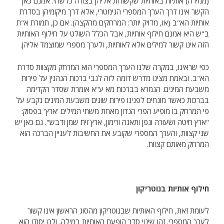
(ממירה) אותיות באותיות שקשורות אליהן בצורה כלשהי. אמנם כאן
הקשר אינו דרך הערך המספרי הגימטרי, אלא דרך מיקומיהן בסדרת
אותיות הא"ב (או, מדויק יותר: המרחקים מהקצה). אם כן, תמורת א"ת
ב"ש היא אמנם חילוף אותיות, אבל הכלל השולט על חילוף האותיות
הזה אינו קשור למילים אלא לאותיות, ולערך מספרי שמוצמד אליהן.
כפי שראינו, במקרה שלנו הערך המספרי הוא המרחק מקצוות סדרת
הא"ב. ובאמת מצינו מדרש דומה לזה לגבי ברכות הנהנין על פירות
משבעת המינים. הגמרא בברכות מא ע"א אומרת שסדר הקדימה
בברכות כאשר מונחים לפנינו פירות שונים משבעת המינים נקבע על
פי המרחק בו מופיע הפרי הנדון מאחת משתי המילים 'ארץ' בפסוק:
"ארץ חיטה ושעורה וגפן ותאנה ורימון, ארץ זית שמן ודבש". גם כאן יש
שני קצוות, והערך המספרי שקובע את החשיבות לעניין הברכה הוא
המרחק מאותם קצוות.
חילוף אותיות בנוטריקון
לעומת זאת, חילוף האותיות שבנוטריקון מהסוג הראשון אינו קשור
לערך המספרי. זהו שינוי סדר הופעת האותיות במילה, ולכן יסודו הוא