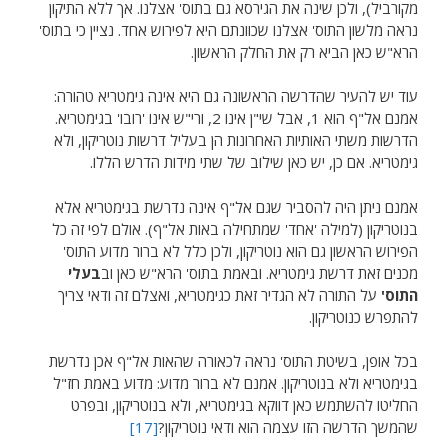
מקורביל), ולכן שינה את הגירסא גם בתוס' אצלנו. אך ללא התיקון
נראה מלשון התוס' אצלנו שכוונתם היא לפירוש אחד. נציין כי בתוס'
הרא"ש כאן הביא רק את החלק הראשון.
עוד יש להעיר שהדרשה הראשונה גם היא אינה גימטריא טהורה:
אמנם אל"ף הוא 1, אבל שי"ן אינו 2, ורי"ש אינו 'רובו' בגימטריא.
הדרשות משתי האותיות האחרונות הן בעליל דרשות נוטריקון, ולא
גימטריא. אם כן, יש כאן שילוב של שתי מידות הדרש הללו.
אמנם ניתן היה להסביר שגם אל"ף אינה נדרשת בגימטריא אלא
בנוטריקון (למילה 'אחד' שמתחילה באות אל"ף). אולם לפי זה כל
הפירוש הראשון גם הוא נוטריקון, ולכן כלל לא ברור מדוע התוס'
מכנים זאת דרשת גימטריא. ובאמת בתוס' הרא"ש כאן וב
בעלי
התוס'
על התורה לא הגדיר זאת כגימטריא, ואצלם זה ודאי צריך
להתפרש כנוטריקון.
בכל אופן, בשיטת התוס' נראה לכאורה שהאות אל"ף אכן נדרשת
בגימטריא ולא בנוטריקון. אמנם לא ברור מדוע: מדוע באמת חז"ל
החליטו להשתמש כאן דווקא בגימטריא, ולא בנוטריקון, ובפרט
שהמשך הדרשה הזו עצמה הוא ודאי נוטריקון?
[17]