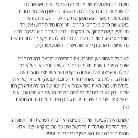
היעדר חד משמעיות של מידות הדרש הללו אינו מאפשר לנו
להשתמש בהן בדרש ההלכה. להשערה זו ישנן השלכות רחבות
ומשמעותיות מאד: יוצא מכאן שדרש האגדה, גם זה הנעשה
באמצעות כלים מוגדרים וברורים יותר (כמו מידות דרש) אינו חד
משמעי, וקשה לסמוך על מסקנותיו. דרש האגדה הוא בעיקרו דרש
סומך לסברא, בעוד הדרש ההלכתי יכול להוות מקור להלכות חדשות
(דרש יוצר. ראה בדף לפרשת וישלח, תשסו, ועוד).
[4]
לאור כל האמור כאן הסברנו את הסתירה שהובאה למעלה לגבי
איסור כתיבה בשבת. תורף דברינו היה שהנוטריקון אינו אלא רמז
למילה ולא ייצוג שלה עצמה (הקורא הוא אשר יוצר מהאות את
המילה, וה לא מצוי מאחורי האות הכתובה עצמה), ולכן אין כאן אות
בעלת חשיבות. האות כשלעצמה אינה ייצוג של המילה אלא רק רמז
אליה, ולכן לא חייבים על כתיבתה בשבת חטאת. לעומת זאת, אות
בסוף ספר יש לה חשיבות מרובה, ולכן חייבים על כתיבתה חטאת.
[5]
קשרנו זאת לקביעתו של הרמב"ם (ראה בדף לפרשת יתרו, תשסה),
שכל ההלכות שנלמדות מדרשות אינן טמונות במקרא עצמו אלא
מהוות הרחבה שלו. הוא הדין לגבי דרשת נוטריקון.