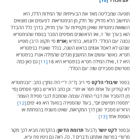
תופעה שמבליטה מאד את הבעייתיות של המידות הללו, היא
החישוב הלא מדוייק של חלק מן הגימטריאות. לפעמים אנו מוצאים
השוואות גימטריות שאינן מקפידות על ערך מדויק. בדרך כלל ההבדל
הוא בערך של 1, ואז הראשונים מוסיפים הסבר בנוסח שהגימטריא
נכונה 'עם הכולל'. לדוגמא, ברמ"א (
או"ח
סי' תקפג ה"ב) מופיע
שנהגו לא לאכול אגוזים בראש השנה, בגלל שאגו"ז בגימטריא
חט"א. כאשר עושים את החשבון מגלים שהמילה אגו"ז בגימטריא
היא 17, ואילו המילה חט"א בגימטריא היא 18.
[11]
גם כאן כמה
מפרשים מסבירים שזה 'עם הכולל'.
בספר
שיבולי הלקט
סי' ריב (ד"ה 'ר"י היה נותן") כתב: "ובגימטריא
לא קפדינן על אחת חסר או יתר". וכן כתב הרא"ש בסוף פסחים (סי'
מ) להסביר את דברי התורה עצמה שכותבת לגבי ספירת העומר:
"תספרו חמישים יום", בעוד שהספירה בפועל היא 49 ימים.
[12]
הרא"ש מסביר שכן דרך המקראות, שאינו משגיח בהפחתת או
הוספת אחד.
[13]
ובספר
לקט יושר
(לבעל
תרומת הדשן
) בהקדמה מביא לכך מקור
מרש"י בפרשת ואתחנן (דברים ד, כה. ראה גם גיטין פח ע"א,