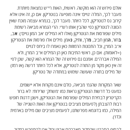
אולם פירוש זה הוא מוקשה. ראשית, האות רי"ש נמצאת מיותרת.
מעבר לכך, המלה 'גויים' אינה מופיעה בנוטריקון. אם כן, זה אינו אלא
קירוב גס לנוטריקון, לכל היותר. מעבר לכך, בגמרא עצמה מוכח שאין
הכוונה לנוטריקון כפי שהבין אותו רש"י. הרי הגמרא מביאה רשימת
מילים שפורסות את הנוטריקון (ואלו לא המילים 'אב המון גויים'):
א
ב,
ב
חור,
ה
מון חביב,
מ
לך,
ו
תיק,
נ
אמן. מילים אלו פורסות את הנוטריקון
א"ב המו"ן, וכל התכונות הרמוזות כאן נאמרו לו ביחס לגויים
(=לאומות). אם כן, ראשי התיבות כאן הן המילים א"ב המו"ן, ולא
המילה אברה"ם. אמנם גם פירוש זה של הגמרא הוא קשה, שכן לפי
זה אין כאן מקור מן התורה לנוטריקון, אלא לכל היותר דרשה (או רמז)
של מילים בתורה שעושה שימוש במתודה של נוטריקון.
שאר המקורות שהגמ' מביאה, כולם אינם מקורות אלא יישומים.
כמעט כל דרשות הנוטריקון נראות כמו 'משחק' שרירותי. לא ברור
הקריטריון לבחירת המילים שפורסות את הנוטריקון, וישנן דרגות חופש
רבות להצבתן (לפעמים מציבים בנוטריקון את האות השנייה של
המילה, כמו בדוגמא מפרשתנו, לפעמים מציבים שם מילים בארמית
וכדו').
לבסוף הסברנו שהמקור מאברהם אבינו יכול אכן להתפרש כמקור