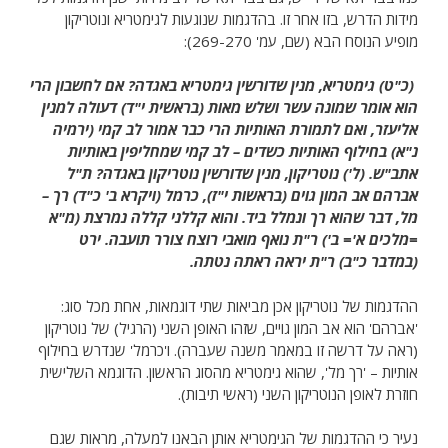
מידות הדרש, בזו אחר זו. בהדגמות שנוגעות לגימטריא ונוטריקון
מופיע הנוסח הבא (שם, עמ' 269-270):
(כ"ט) גימטריא, מנין שדורשין גימטריא באגדה? אם לחשבון הרי
הוא אומר שמונה עשר ושלש מאות (בראשית י"ד) דעולה למנין
אליעזר, ואם לתמורת האותיות הרי כבר אמור לב קמי (ירמיה
נ"א) בחילוף האותיות כשדים – לב קמי שמחליפין באותיות
אתב"ש. (ל') נוטריקון, מנין שדורשין נוטריקון באגדה? ת"ל
אברהם אב המון גוים (בראשות י"ז), כרמל (ויקרא ב' כ"ד) רך –
מל, דבר שהוא רך ונמלל ביד. והוא קללני קללה נמרצת (מ"א
=מלכים א'= ב') ר"ת נואף מואבי רוצח צורר תועבה. ירט
(במדבר כ"ב) ר"ת יראה ראתה נטתה.
ההדגמות של נוטריקון אכן מביאות שתי דוגמאות, אחת מכל סוג:
'אברהם' הוא אב המון גויים, שזהו האופן השני (הרגיל) של נוטריקון
(ראה על דרשה זו במאמר משנה שעברה). ו'כרמל' שנדרש בחילוף
אותיות – 'רך מל', שהוא גימטריא מהסוג הראשון. הדוגמא השלישית
חוזרת לאופן הנוטריקון השני (ראשי תיבות).
נעיר כי ההדגמות של הגימטריא אותן הבאנו למעלה, מראות שגם