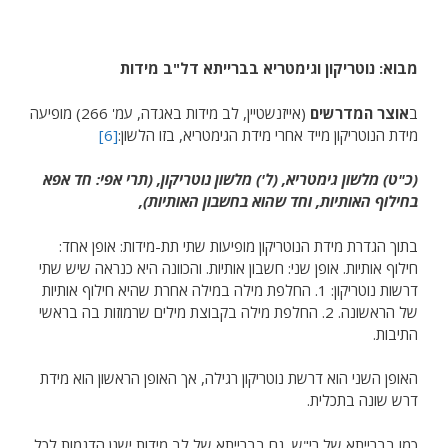
מבוא: נוטריקון וגימטריא בברייתא דל"ב מידות
ב
אוצר המדרשים
(אייזנשטיין, לב מידות באגדה, עמ' 266) מופיעה
מידת הנוטריקון מייד אחרי מידת הגימטריא, בזו הלשון:
[6]
(כ"ט) מלשון גימטריא, (ל') מלשון נוטריקון, (תרי אפי: חד אפא
בחילוף האותיות, וחד שהוא בחשבון האותיות),
בתוך הגדרת מידת הנוטריקון מופיעות שתי תת-מידות: אופן אחד:
חילוף אותיות. אופן שני: חשבון אותיות. והכוונה היא כנראה שיש שתי
דרשות נוטריקון: 1. החלפת מילה במילה אחרת שהיא חילוף אותיות
של הראשונה. 2. החלפת מילה בקבוצת מילים שרמוזות בה בראשי
התיבות.
האופן השני הוא דרשת נוטריקון רגילה, אך האופן הראשון הוא מידת
דרש שונה בתכלית.
כמו בברייתא של רי"ש, גם בברייתא של לב מידות ישנן הדגמות לכל