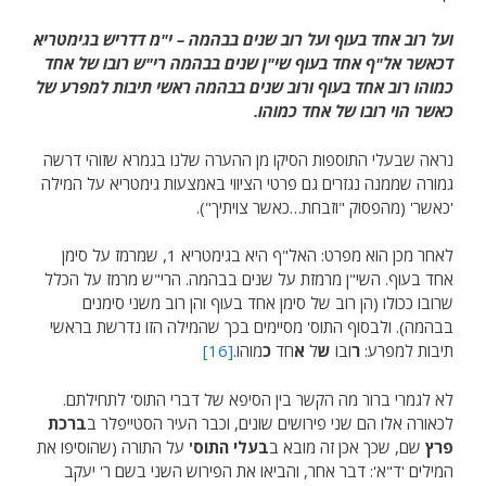
ועל רוב אחד בעוף ועל רוב שנים בבהמה
– י"מ דדריש בגימטריא
דכאשר אל"ף אחד בעוף שי"ן שנים בבהמה רי"ש רובו של אחד
כמוהו רוב אחד בעוף ורוב שנים בבהמה ראשי תיבות למפרע של
כאשר הוי רובו של אחד כמוהו.
נראה שבעלי התוספות הסיקו מן ההערה שלנו בגמרא שזוהי דרשה
גמורה שממנה נגזרים גם פרטי הציווי באמצעות גימטריא על המילה
'כאשר' (מהפסוק "וזבחת…כאשר צויתיך").
לאחר מכן הוא מפרט: האל"ף היא בגימטריא 1, שמרמז על סימן
אחד בעוף. השי"ן מרמזת על שנים בבהמה. הרי"ש מרמז על הכלל
שרובו ככולו (הן רוב של סימן אחד בעוף והן רוב משני סימנים
בבהמה). ולבסוף התוס' מסיימים בכך שהמילה הזו נדרשת בראשי
תיבות למפרע:
ר
ובו
ש
ל
א
חד
כ
מוהו.
[16]
לא לגמרי ברור מה הקשר בין הסיפא של דברי התוס' לתחילתם.
לכאורה אלו הם שני פירושים שונים, וכבר העיר הסטייפלר ב
ברכת
פרץ
שם, שכך אכן זה מובא ב
בעלי התוס'
על התורה (שהוסיפו את
המילים 'ד"א': דבר אחר, והביאו את הפירוש השני בשם ר' יעקב