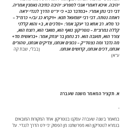
יהיבה. איכא דאמרי אנכי למפרע: יהיבה כתיבה נאמנין אמריה.
דבי רבי נתן אמרי: +במדבר כב+ כי יר"ט הדרך לנגדי יראה
ראתה נטתה. דבי רבי ישמעאל תנא: +ויקרא כג /ב/+ כרמ"ל –
כר מלא. רב אחא בר יעקב אמר: +מלכים א, ב+ והוא קללני
קללה נמרצ"ת – נוטריקון: נואף הוא, מואבי הוא, רוצח הוא,
צורר הוא, תועבה הוא. רב נחמן בר יצחק אמר: +בראשית מד+
מה נדבר ומה נצטד"ק – נכונים אנחנו, צדיקים אנחנו, טהורים
אנחנו, דכים אנחנו, קדושים אנחנו.
(בבלי, שבת קה
ע"א)
א. תקציר המאמר משנה שעברה
במאמר בשנה שעברה עסקנו בנוטריקון. אחד המקורות המובאים
בגמרא לנוטריקון הוא מפרשתנו: מן הפסוק 'כי ירט הדרך לנגדי'. על