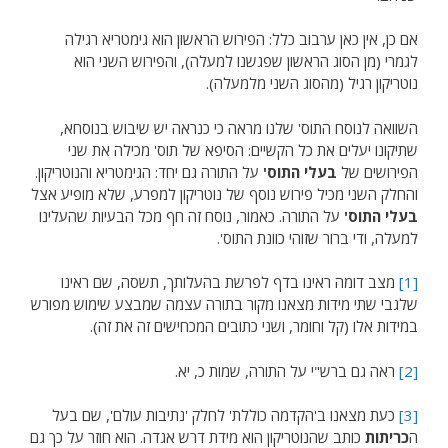
אם כן, אין כאן ערבוב כלל: הפירוש הראשון הוא גימטריא רגילה
לגמרי (מן הסוג הראשון שפגשנו למעלה), והפירוש השני הוא
נוטריקון רגיל (מהסוג השני מלמעלה).
השוואה לנוסח התוס' שלנו מראה כי כנראה יש שיבוש בנוסחא,
שתיקונו יעלים את כל הקשיים: הסיפא של תוס' מכילה את שני
הפירושים של
בעלי התוס'
על התורה גם יחד: הגימטריא והנוטריקון.
והחלק השני מכיל פירוש נוסף של נוטריקון למפרע, שלא מופיע אצל
בעלי התוס'
על התורה. כאמור, נוסח זה חף מכל הבעיות שהעלינו
למעלה, ודי ברור שזוהי כוונת התוס'.
[1]
מצב דומה ראינו בדף לפרשת בהעלותך, תשסה, שם ראינו
שלגבי שתי מידות מצאנו מקור בתורה עצמה שמבצע שימוש מפורש
במידות אלו (קל וחומר, ושני כתובים המכחישים זה את זה).
[2]
ראה גם ברש"י על התורה, שמות כ, יא.
[3]
כעת מצאנו ב'הקדמה כוללת' לחלק 'נתיבות עולם', שם בעל
ה
כריתות
כותב שהנוטריקון הוא מידת דרש אגדה. הוא חוזר על כך גם