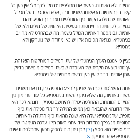
המילה ולא האותיות. כאשר אנו מחליפים 'כרמל' ל'רך מל' אין כאן כל
קשר בין האותיות הראשונות/שניות וכדו', אלא הסתכלות על מכלול
האותיות שבמילה. הקשר בין המוחלפים נוצר דרך הופעותיהם
במילה, לכן זווית ההתייחסות הבסיסית היא זווית של מילים ולא של
אותיות. גם מספר האותיות הכולל נשמר, מה שבהחלט לא מחוייב
בגימטריא. כנראה מסיבות אלו יש כאן מתודה של נוטריקון ולא
גימטריא.
נציין כי אמנם הערך הגימטרי של שתי המילים המוחלפות הוא זהה,
אך זוהי תוצאה מקרית של העובדה שבשתי המילים מופיעות בדיוק
אותן אותיות. ברור שאין כאן דרשה מהותית של גימטריא.
אחת ההשלכות לכך היא שניתן לבצע החלפה כזו, גם אם משנים
משהו באותיות, מה שלא ניתן לעשות בגימטריא. כל עוד יש דמיון בין
המילים המומרות, ההחלפה יכולה להיחשב נוטריקון. דוגמא לכך היא
אולי הדוגמא שהובאה כאן ממש: המילה 'רך מל' מכילה אות כ"ף
סופית, שהגימטריא שלה היא שונה מהאות כ"ף הרגילה (האותיות
הסופיות מנצפ"ך נמדדות מייד אחרי האות תי"ו. ערכה הגימטרי של
כ"ף סופית הוא 500).
[7]
לכן ניתן היה להסיק מכאן שהחלפה זו אינה
גימטריא אלא נוטריקון.
[8]