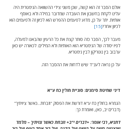
אולם הסבר זה הוא קשה, שכן משני צידי ההשוואה הגימטרית היה
עלינו לקחת בחשבון את העובדה שמדובר במילה ולא באוסף
אותיות. יתר על כן, מדוע לפעמים ההפרש הוא לכיוון זה ולפעמים הוא
לכיוון אחר?
[15]
מעבר לכך, הסבר כזה סותר קצת את כל הרעיון שהבאנו למעלה,
לפיו יסודה של הגימטריא הוא האותיות ולא המילים. לכאורה יש כאן
ערבוב בין נוטריקון לבין גימטריא.
על כן נראה לענ"ד שיש לדחות את ההסבר הזה.
דיני שחיטת סימנים: סוגיית חולין כח ע"א
הגמרא בחולין כח ע"א דורשת את הפסוק "וזבחת…כאשר ציויתיך"
(דברים יב, כא), ואומרת כך:
דתניא, רבי אומר: +דברים י"ב+ וזבחת כאשר צויתיך – מלמד
שנצטוה משה על הושט ועל הקנה, ועל רוב אחד בעוף ועל רוב