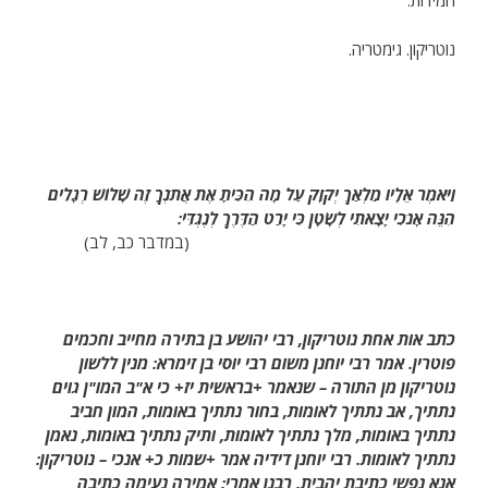
המידות:
נוטריקון. גימטריה.
וַיֹּאמֶר אֵלָיו מַלְאַךְ יְקֹוָק עַל מָה הִכִּיתָ אֶת אֲתֹנְךָ זֶה שָׁלוֹשׁ רְגָלִים
הִנֵּה אָנֹכִי יָצָאתִי לְשָׂטָן כִּי יָרַט הַדֶּרֶךְ לְנֶגְדִּי:
(במדבר כב, לב)
כתב אות אחת נוטריקון, רבי יהושע בן בתירה מחייב וחכמים
פוטרין. אמר רבי יוחנן משום רבי יוסי בן זימרא: מנין ללשון
נוטריקון מן התורה – שנאמר +בראשית יז+ כי א"ב המו"ן גוים
נתתיך, אב נתתיך לאומות, בחור נתתיך באומות, המון חביב
נתתיך באומות, מלך נתתיך לאומות, ותיק נתתיך באומות, נאמן
נתתיך לאומות. רבי יוחנן דידיה אמר +שמות כ+ אנכי – נוטריקון:
אנא נפשי כתיבת יהבית. רבנן אמרי: אמירה נעימה כתיבה