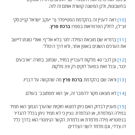
בחשבונות, ולכן המשנה קושרת אותם זה לזה.
[10]
ראה לעניין זה בהקדמת הסטייפלר (ר' יעקב ישראל קנייבסקי
זצ"ל), לחלק הפרפראות בספרו
ברכת פרץ.
[11]
ברמ"א שם מובאת המילה 'חט' בלא אל"ף. ואולי כוונתו ליישב
את הערכים השונים באופן אחר, ולא דרך ה'כולל'.
[12]
וכן לגבי 40 מלקות לעבריין במזיד, שכתוב בתורה "ארבעים
יכנו", ובכל זאת בפועל לוקים רק 39 מלקות.
[13]
וראה שם בהקדמת
ברכת פרץ
מה שהקשה על דבריו.
[14]
לא מצאנו מקור להסבר זה, אך הוא 'מסתובב' בעולם.
[15]
מעניין לבדוק האם ניתן למצוא חוקיות שהערך הנמוך הוא תמיד
במילה המלמדת, או הנלמדת. נציין כי לא תמיד ניתן בכלל להגדיר
בגימטריא מילה מלמדת או נלמדת. הקשר הגימטרי הוא בדרך כלל
דו-צדדי, וגם מלמד לשני הצדדים.