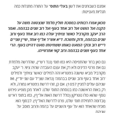
אמנם כשבוחנים את לשון
בעלי התוס'
על התורה מתגלות כמה
תגליות מעניינות:
מכאן אמרו רבותינו במסכת חולין מלמד שנצטווה משה על
הקנה ועל הושט ועל רוב אחד בעוף ועל רוב שנים בבהמה. ואמר
הרב יעקב מקורביל כאשר צויתיך עולה כמו רוב אחד בעוף ורוב
שנים בבהמה, ודוק ותשכח. ד"א אש"ר אל"ף אחד, שי"ן שני"ם
רי"ש רוב ונזקי המועט באותו ששחיטתו מועט דהיינו בעוף. הרי
אחד בעוף ושנים בבהמה ורוב קאי אתרווייהו.
גם כאן ברור שהתפיסה היא כמו תוס' (נגד רש"י), שהדרשה מלמדת
גם את פרטי הדינים ולא רק את עצם העובדה שהיה ציווי. ר' יעקב
מקורביל מביא שישנה גימטריא זהה למילים 'כאשר צויתיך' ולמילים
'רוב אחד בעוף ורוב שניים בבהמה' (נראה שצ"ל עם שני יוד"ין, ואז
שניהם עולים למניין 1057). אם כן, זוהי דרשת גימטריא גמורה, ולא
רק באות הראשונה כמו בנוסחת התוס' שלנו. לאחר מכן מופיע פירוש
נוסף שהוא כולו נוטריקון (כולל דרשת האות אל"ף), כמו בתוס' רא"ש
(ובדומה לתחילת תוס' שלנו, פרט לדרשת האל"ף). לבסוף הוא
מוכיח שהאחד הוא על עוף והשניים על בהמה והרוב מוסב על
שניהם.