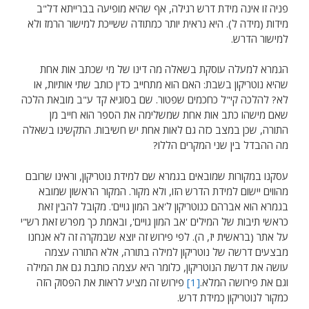
פניה זו אינה מידת דרש רגילה, אף שהיא מופיעה בברייתא דל"ב
מידות (מידה ל). היא נראית יותר כמתודה ששייכת למישור הרמז ולא
למישור הדרש.
הגמרא למעלה עוסקת בשאלה מה דינו של מי שכתב אות אחת
שהיא נוטריקון בשבת: האם הוא מתחייב כדין כותב שתי אותיות, או
לא? להלכה קי"ל כחכמים שפטור. שם בסוגיא קד ע"ב מובאת הלכה
שאם מישהו כתב אות אחת שמשלימה את הספר הוא חייב מן
התורה, שכן במצב כזה גם לאות אחת יש חשיבות. התקשינו בשאלה
מה ההבדל בין שני המקרים הללו?
עסקנו במקורות שמובאים בגמרא שם למידת נוטריקון, וראינו שרובם
מהווים יישום למידת הדרש הזו, ולא מקור. המקור הראשון שמובא
בגמרא הוא אברהם כנוטריקון ל'אב המון גויים'. מקובל להבין זאת
כראשי תיבות של המילים 'אב המון גויים', ובאמת כך מפרש זאת רש"י
על אתר (בראשית יז, ה). לפי פירוש זה יוצא שבמקרה זה לא אנחנו
מבצעים דרשה של נוטריקון למילה בתורה, אלא התורה עצמה
עושה את דרשת הנוטריקון, כלומר היא עצמה כותבת גם את המילה
וגם את פירושה המלא.
[1]
פירוש זה מציע לראות את הפסוק הזה
כמקור לנוטריקון כמידת דרש.