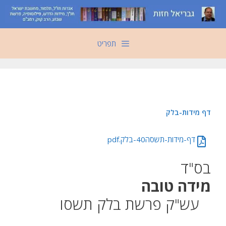
דלג
תוכן
תפריט
‏‏דף מידות-בלק
‏‏דף-מידות-תשסה40-בלק.pdf
בס"ד
מידה טובה
עש"ק פרשת בלק תשסו