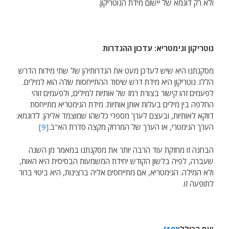
ולא רק דוגמא של יישום מידת הנוטריקון.
נוטריקון וגימטריא: עדכון ההגדרות
מסקנתנו היא שיש לעדכן מעט את הגדרותיהן של שתי מידות הדרש
הללו. נוטריקון היא מידת דרש שיסוד ההתייחסות שלה הוא למילים.
לפעמים זהו קישור בצורת רמז של אותיות למילים, ולפעמים זוהי
החלפה בין מילים בעלות אותן אותיות. מידת הגימטריא מתייחסת
דווקא לאותיות, ובעצם לערך מספרי כלשהו שמוצמד אליהן. לדוגמא:
הערך הגימטרי, או הערך של המרחק מקצה סדרת הא"ב.
[9]
הבחנה זו מחזקת עוד הרבה יותר את מסקנתנו במאמר מן השנה
שעברה, לפיה בלשון הקודש יחידת המשמעות הבסיסית היא האות,
ולא המילה. הגימטריא, אם מתייחסים אליה ברצינות, היא ביטוי ברור
לתופעה זו.
'עם הכולל'
[10]