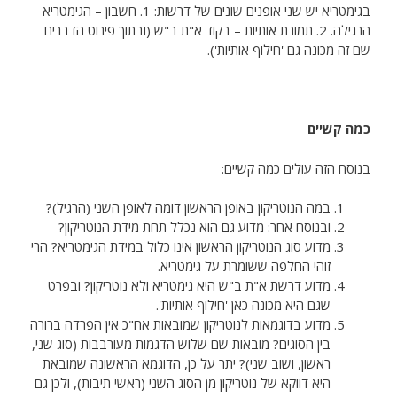
בגימטריא יש שני אופנים שונים של דרשות: 1. חשבון – הגימטריא
הרגילה. 2. תמורת אותיות – בקוד א"ת ב"ש (ובתוך פירוט הדברים
שם זה מכונה גם 'חילוף אותיות').
כמה קשיים
בנוסח הזה עולים כמה קשיים:
במה הנוטריקון באופן הראשון דומה לאופן השני (הרגיל)?
ובנוסח אחר: מדוע גם הוא נכלל תחת מידת הנוטריקון?
מדוע סוג הנוטריקון הראשון אינו כלול במידת הגימטריא? הרי
זוהי החלפה ששומרת על גימטריא.
מדוע דרשת א"ת ב"ש היא גימטריא ולא נוטריקון? ובפרט
שגם היא מכונה כאן 'חילוף אותיות'.
מדוע בדוגמאות לנוטריקון שמובאות אח"כ אין הפרדה ברורה
בין הסוגים? מובאות שם שלוש הדגמות מעורבבות (סוג שני,
ראשון, ושוב שני)? יתר על כן, הדוגמא הראשונה שמובאת
היא דווקא של נוטריקון מן הסוג השני (ראשי תיבות), ולכן גם