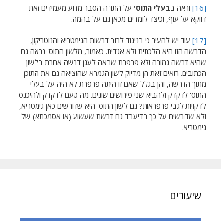
[16]
וראה ב
בעלי התוס'
על התורה הסבר מדוע מעמידים זאת
דווקא על עוף, וכיצד לומדים מכאן גם על בהמה.
[17]
עוד יש להעיר כי בניגוד לרוב דרשות הגימטריא והנוטריקון,
הדרשה הזו היא הלכתית ולא אגדית. כאמור, מלשון התוס' נראה גם
שהיא דרשה גמורה ולא פרפרת שבאה לעגן דרשה אחרת בלשון
הכתובים. רואים זאת הן מדיוק לשון הגמרא שהוציאה גם את התוכן
מתוך הדרשה, והן בגלל שאם זו היתה פרפרת לא היה על בעלי
התוס' לדקדק ולהביא שני פירושים שונים. מה טעם לדקדק ולהיכנס
לדקויות לגבי פרפראות? גם לשון התוס' היא שדורשים כאן גימטריא,
ולא שדורשים על כך בדיעבד גם דרשת שעשוע (או אסמכתא) של
גימטריא.
שיעורים