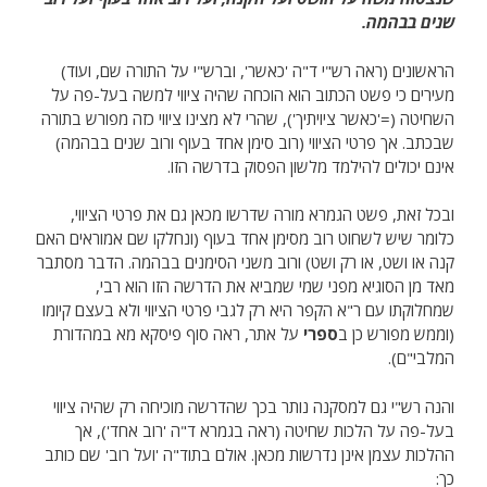
שנים בבהמה.
הראשונים (ראה רש"י ד"ה 'כאשר', וברש"י על התורה שם, ועוד)
מעירים כי פשט הכתוב הוא הוכחה שהיה ציווי למשה בעל-פה על
השחיטה (='כאשר ציויתיך'), שהרי לא מצינו ציווי כזה מפורש בתורה
שבכתב. אך פרטי הציווי (רוב סימן אחד בעוף ורוב שנים בבהמה)
אינם יכולים להילמד מלשון הפסוק בדרשה הזו.
ובכל זאת, פשט הגמרא מורה שדרשו מכאן גם את פרטי הציווי,
כלומר שיש לשחוט רוב מסימן אחד בעוף (ונחלקו שם אמוראים האם
קנה או ושט, או רק ושט) ורוב משני הסימנים בבהמה. הדבר מסתבר
מאד מן הסוגיא מפני שמי שמביא את הדרשה הזו הוא רבי,
שמחלוקתו עם ר"א הקפר היא רק לגבי פרטי הציווי ולא בעצם קיומו
(וממש מפורש כן ב
ספרי
על אתר, ראה סוף פיסקא מא במהדורת
המלבי"ם).
והנה רש"י גם למסקנה נותר בכך שהדרשה מוכיחה רק שהיה ציווי
בעל-פה על הלכות שחיטה (ראה בגמרא ד"ה 'רוב אחד'), אך
ההלכות עצמן אינן נדרשות מכאן. אולם בתוד"ה 'ועל רוב' שם כותב
כך: