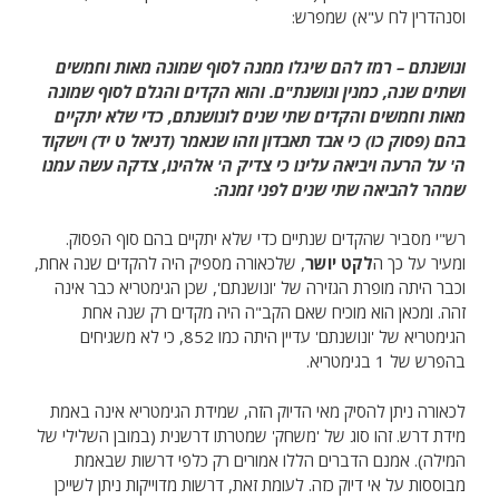
וסנהדרין לח ע"א) שמפרש:
ונושנתם –
רמז להם שיגלו ממנה לסוף שמונה מאות וחמשים
ושתים שנה, כמנין ונושנת"ם. והוא הקדים והגלם לסוף שמונה
מאות וחמשים והקדים שתי שנים לונושנתם, כדי שלא יתקיים
בהם (פסוק כו) כי אבד תאבדון וזהו שנאמר (דניאל ט יד) וישקוד
ה' על הרעה ויביאה עלינו כי צדיק ה' אלהינו, צדקה עשה עמנו
שמהר להביאה שתי שנים לפני זמנה:
רש"י מסביר שהקדים שנתיים כדי שלא יתקיים בהם סוף הפסוק.
ומעיר על כך ה
לקט יושר
, שלכאורה מספיק היה להקדים שנה אחת,
וכבר היתה מופרת הגזירה של 'ונושנתם', שכן הגימטריא כבר אינה
זהה. ומכאן הוא מוכיח שאם הקב"ה היה מקדים רק שנה אחת
הגימטריא של 'ונושנתם' עדיין היתה כמו 852, כי לא משגיחים
בהפרש של 1 בגימטריא.
לכאורה ניתן להסיק מאי הדיוק הזה, שמידת הגימטריא אינה באמת
מידת דרש. זהו סוג של 'משחק' שמטרתו דרשנית (במובן השלילי של
המילה). אמנם הדברים הללו אמורים רק כלפי דרשות שבאמת
מבוססות על אי דיוק כזה. לעומת זאת, דרשות מדוייקות ניתן לשייכן