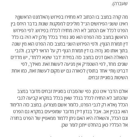
שעברה).
מה קורה במצב בו הכתוב לא מחזירו בפירוש (האלמנט הראשון)?
ראינו ששני הפירושים הנ"ל מוליכים למסקנות שונות בדבר היחס בין
הפרט לכלל אם הכתוב לא היה מחזירו לכללו בפירוש. לפי הפירוש
הראשון במצב כזה הפרט הוא סוג נפרד בכלל (ולכן לא היה בו כלל
דין תמורת הגוף). ולפי הפירוש השני במצב כזה הפרט הוא מין שונה
בתוך אותו סוג (היה בו דין תמורת הגוף רק על הראוי ליקרב). ולגבי
השאלה האם דנים במצב כזה במידת 'דבר שיצא ללמד', יש מדדים
שונים: מחד, לפי השטמ"ק אין מניעה לעשות זאת. מאידך, לפי
דברינו (ותי' אחד בתוס') לכאורה גם יש מקום לעשות זאת, כמו אחת
השיטות בסוגיית זבחים.
אולם הדבר אינו נכון. כפי שהסברנו בסוגיית זבחים מדובר במצב
שהכתוב לא החזירו לכלל בגלל שאין בכלל במקרא קביעה לגבי
הכלל (אלא רק לגבי הפרט, כלומר אשם מצורע). במצב כזה הלימוד
הוא בבניין אב. אבל בנדון דידן מדובר שמופיעים במקרא גם הפרט
וגם הכלל, והשאלה היא האם ניתן ללמוד ממאפיין של הפרט בחזרה
אל הכלל? כאן בהחלט ייתכן לומר שכן.