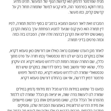
מניח שפרמטר הדמיון הוא קדושת הגוף של המעשר. תהינו מדוע
בחרו דווקא בפרמטר הזה, ולא קבעו למשל שתמורה תחול רק על
קדשים קלים, כמו מעשר.
הסברנו זאת לאור הטעם המובא ברמב"ם בסוף הלכות תמורה, לפיו
דין תמורה הוא כעין קנס שנועד למנוע הפחתת ערך בהמות הקרבן
(שאנשים יחליפו את הקרבן לבהמה זולה יותר). הסברנו בזה כמה
וכמה פרטים בדיני תמורה.
לאחר מכן הערנו שאמנם נראה כאילו אנו דורשים כאן טעמא דקרא,
אולם במקרים בהם יש לנו רמז טכסטואלי (כמו חזרה על פרט מתוך
כלל), שם התורה עצמה רומזת לנו לדרוש טעמא דקרא. זהו עיקרון
כללי, שהוא יסודי וחשוב מאד ביחס לדרשות: במקרים שיש רמז
טכסטואלי שמורה לנו לדרוש טעמא דקרא, כמו למשל חיפוש
פרמטר דמיון לדרשה, אזי אנו בהחלט דורשים טעמא דקרא.
כמעט כל שימוש במידות הדרש מכיל רמז מידותי (דמיון במילים
שמורה לנו לעשות גזרה שווה, או יציאה מן הכלל שמורה לנו ללמוד
מהפרט אל הכלל וכדו'), שאנו מפענחים אותו בכך שאנו מיישמים
את מידת הדרש הרלוונטית באמצעות הסברות שלנו, ומסיקים
מסקנה הלכתית. סברות הדרשן הן אלו שקובעות לעניין מה נדמה את