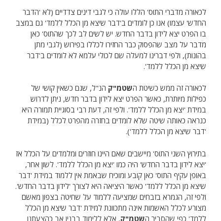
לכאורה מדברי התוס' הללו עולה כי לגבי דינים צדדיים (לא 'הדבר
החדש' עצמו) אנו כן לומדים ב'דבר שיצא מן הכלל ללמד' גם במצב
בו הפרט יצא לידון בדבר החדש. יש לשים לב לכך שהתוס' כאן
מדבר על מצב שהפסוק כבר החזירו לכללו בפירוש (לגבי מתן
בהונות), ולפי דברינו למעלה שם לכולי עלמא לא לומדים ב'דבר
שיצא מן הכלל ללמד'.
לכאורה זה ממש כשיטת ה
שטמ"ק
הנ"ל, שגם כשאין קושי של
כפילות מיותרת, כאשר הפרט יצא לידון בדבר חדש, ניתן לדרוש
במידת 'יצא מן הכלל ללמד'. ולפי זה, דעת רבי בסוגיית תמורה היא
כנראה כאותה שיטה שלא לומדים בחזרה מהפרט לכלל (במידת
'דבר שיצא מן הכלל ללמד').
בתירוץ השני התוס' מיישבים שאם היינו חוזרים ומלמדים על הכלל אז
'יצא לידון בדבר החדש' היה כמו 'יצא מן הכלל ללמד'. לשון אחר,
באופן עקיף התוס' כאן קובע ומוכיח שבאמת אין ללמוד במידת 'דבר
שיצא מן הכלל ללמד' כאשר היציאה היא לצורך 'לידון בדבר החדש'.
ולפי זה, הגמרא בזבחים שמציעה ללמוד על שחיטה בצפון מאשם
מצורע לכלל האשמות אינה מתכוונת למידת 'דבר שיצא מן הכלל
ללמד' כפי שהסביר ה
שטמ"ק
, אלא ללימוד בבנין אב כהצעתנו