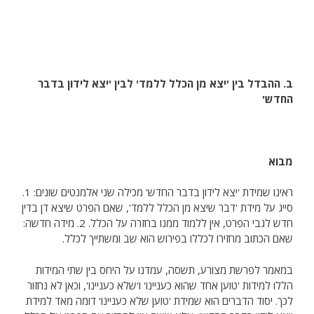
ב. ההבדל בין 'יצא מן הכלל ללמד' לבין 'יצא לידון בדבר
החדש'
מבוא
ראינו שמידת 'יצא לידון בדבר החדש' מכילה שני אלמנטים שונים: 1.
סייג על מידת 'דבר שיצא מן הכלל ללמד', שאם הפרט שיצא דן בדין
חדש לגבי הפרט, אין ללמוד ממנו בחזרה על הכלל. 2. מידה חדשה:
שאם הכתוב מחזירו לכללו בפירוש הוא שב ומשתייך לכלל.
במאמר לפרשת מצורע, תשסה, עמדנו על היחס בין שתי המידות
הללו למידות 'טוען אחד שהוא כעניינו' ו'שלא כעניינו', וכאן לא נחזור
לכך. יסוד הדברים הוא שמידת 'טוען שלא כעניינו' דומה מאד למידת