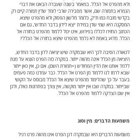
ולא מהפרט אל הכלל. במאמר בשנה שעברה הבאנו את דברי
הגמרא בתמורה שם, אשר מסבירה שרבי לומד שדין תמורה קיים רק
בקדשי מזבח כמו ת"ק, כלומר מלשון הפסוק ולא מהפרט שיצא.
המסקנה היא שמי שדן במידת 'יצא לידון בדבר החדש', גם אם
הכתוב החזירו לכללו בפירוש, אינו יכול ללמוד מהפרט בחזרה אל
הכלל. מדוע באמת לא נלמד מהפרט שיצא בחזרה אל הכלל?
לכאורה הסיבה לכך היא שבמקרה שיש יציאה לדון בדבר החדש,
היציאה מן הכלל אינה מהווה ייתור. במקרה כזה הפרט הוצא על מנת
ללמד אותנו את הדין המחודש (=תמורת השם). אם כן, אין כאן ייתור
שבא לרמז לנו ללמוד מן הפרט אל הכלל. כבר עמדנו כמה פעמים
בעבר על כך שהלימוד מהפרט שיצא אל הכלל מבוסס על הקושי
שבייתור. במקרה שבו אין ייתור מוקשה, אין צורך בפתרונות כאלו, ולכן
אין שם הצדקה ללמוד מהפרט אל הכלל.
משמעות הדברים: מין וסוג
משמעות הדברים היא שבמקרה דנן הפרט אינו מהווה פרט רגיל