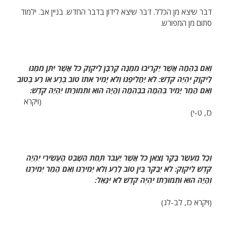
דבר שיצא מן הכלל. דבר שיצא לידון בדבר החדש. בניין אב. ילמוד
סתום מן המפורש.
וְאִם בְּהֵמָה אֲשֶׁר יַקְרִיבוּ מִמֶּנָּה קָרְבָּן לַיקֹוָק כֹּל אֲשֶׁר יִתֵּן מִמֶּנּוּ
לַיקֹוָק יִהְיֶה קֹּדֶשׁ: לֹא יַחֲלִיפֶנּוּ וְלֹא יָמִיר אֹתוֹ טוֹב בְּרָע אוֹ רַע בְּטוֹב
וְאִם הָמֵר יָמִיר בְּהֵמָה בִּבְהֵמָה וְהָיָה הוּא וּתְמוּרָתוֹ יִהְיֶה קֹּדֶשׁ:
(ויקרא
כז, ט-י)
וְכָל מַעְשַׂר בָּקָר וָצֹאן כֹּל אֲשֶׁר יַעֲבֹר תַּחַת הַשָּׁבֶט הָעֲשִׂירִי יִהְיֶה
קֹּדֶשׁ לַיקֹוָק: לֹא יְבַקֵּר בֵּין טוֹב לָרַע וְלֹא יְמִירֶנּוּ וְאִם הָמֵר יְמִירֶנּוּ
וְהָיָה הוּא וּתְמוּרָתוֹ יִהְיֶה קֹדֶשׁ לֹא יִגָּאֵל:
(ויקרא כז, לב-לג)