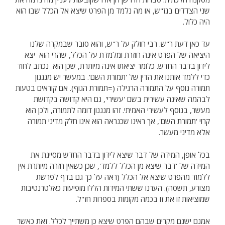
שני הצדדים בגז"ש, או מה נלמד מן הפרט שיצא אל הכלל שבו הוא
היה כלול.
עד כאן דעת ר"ש. רבי חולק על ר"ש, והוא סובר שבמקרה שלנו
היציאה של הפרט אינה חוזרת ומלמדת על הכלל, שהרי הוא יצא
לידון בדבר החדש. כלומר יציאתו אינה מיותרת, שכן הוא נכתב לחוד
כדי ללמד אותנו את הדין של 'תמורת השם'. במעשר יש מנגנון
תמורה נוסף על התמורה הרגילה (=תמורת הגוף). אם קוראים בטעות
לבהמה שאינה עשירית בשם 'עשירי', גם היא קדושה בקדושת
מעשר, בנוסף לעשירי האמיתי. זהו מנגנון דומה לתמורה, ולכן הוא
קרוי 'תמורת השם', אך ראינו שכנראה הוא אינו חלק מדיני תמורה
אלא מדיני מעשר.
בכל אופן, המידה של דבר שיצא לידון בדבר החדש מסייגת את
המידה של 'דבר שיצא מן הכלל ללמד', שכן כשאין חזרה מיותרת אין
ללמוד מהפרט שיצא אל הכלל (ראה על כך גם בדף לפרשת
מצורע, תשסה). הערנו ששתי המידות הללו מופיעות כאלטרנטיבות
שמוציאות זו את זו בכמה מקומות בספרות חז"ל.
אמנם ישנם מקרים שבהם הפרט שיצא כן משתייך לכלל. זאת כאשר