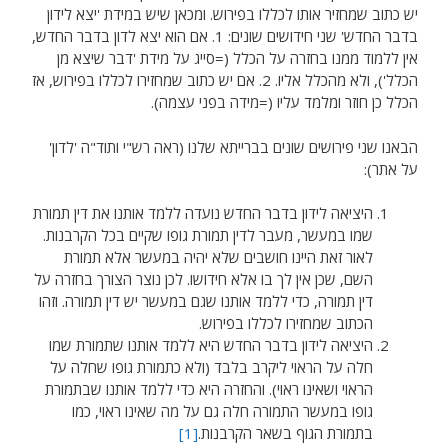
יש כתוב שמחזיר אותו לכללו בפירוש. ומכאן שיש במידת 'יצא לידון
בדבר החדש' שני חידושים שונים: 1. אם הוא יצא לדון בדבר החדש,
אין ללמוד ממנו בחזרה על הכלל (=סייג על מידת 'דבר שיצא מן
הכלל'), ולא מהכלל אליו. 2. אם יש כתוב שמחזירו לכללו בפירוש, אז
הכלל כן חוזר ומלמד עליו (=מידה בפני עצמה).
הבאנו שני פירושים שונים בברייתא שלנו (ראה רש"י ותוד"ה 'לדון'
על אתר):
היציאה לידון בדבר החדש נועדה ללמד אותנו את דין תמורת
שמו במעשר, מעבר לדין תמורת גופו שקיים בכל הקרבנות.
לאור זאת היינו חושבים שלא יהיה במעשר אלא תמורת
השם, שכן אין לך בו אלא חידושו. לכן נוצר הצורך בחזרה על
דין תמורה, כדי ללמד אותנו שגם במעשר יש דין תמורה. וזהו
הכתוב שמחזירו לכללו בפירוש.
היציאה לידון בדבר החדש היא ללמד אותנו שתמורת שמו
חלה על הראוי ליקרב בלבד (ולא כתמורת גופו שחלה על
הראוי ושאינו ראוי). והחזרה היא כדי ללמד אותנו שבתמורת
גופו במעשר התמורה חלה גם על מה שאינו ראוי, כמו
בתמורת הגוף בשאר הקרבנות.
[1]