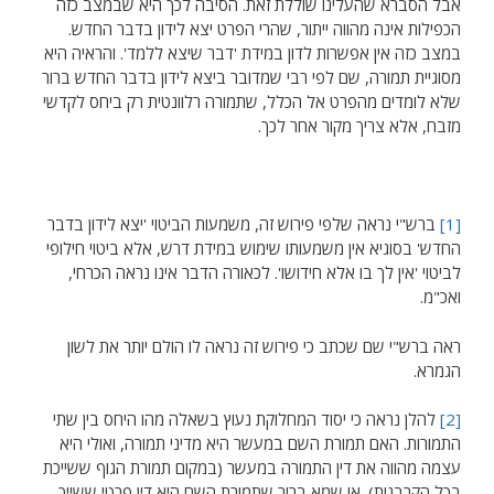
אבל הסברא שהעלינו שוללת זאת. הסיבה לכך היא שבמצב כזה
הכפילות אינה מהווה ייתור, שהרי הפרט יצא לידון בדבר החדש.
במצב כזה אין אפשרות לדון במידת 'דבר שיצא ללמד'. והראיה היא
מסוגיית תמורה, שם לפי רבי שמדובר ביצא לידון בדבר החדש ברור
שלא לומדים מהפרט אל הכלל, שתמורה רלוונטית רק ביחס לקדשי
מזבח, אלא צריך מקור אחר לכך.
[1]
ברש"י נראה שלפי פירוש זה, משמעות הביטוי 'יצא לידון בדבר
החדש' בסוגיא אין משמעותו שימוש במידת דרש, אלא ביטוי חילופי
לביטוי 'אין לך בו אלא חידושו'. לכאורה הדבר אינו נראה הכרחי,
ואכ"מ.
ראה ברש"י שם שכתב כי פירוש זה נראה לו הולם יותר את לשון
הגמרא.
[2]
להלן נראה כי יסוד המחלוקת נעוץ בשאלה מהו היחס בין שתי
התמורות. האם תמורת השם במעשר היא מדיני תמורה, ואולי היא
עצמה מהווה את דין התמורה במעשר (במקום תמורת הגוף ששייכת
בכל הקרבנות). או שמא ברור שתמורת השם היא דין פרטי ששייך