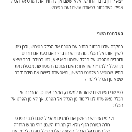
'יצא לידון בדבר החדש', אלא ששם אין להחזיר את הפרט אל הכלל
אפילו כשהכתוב לכאורה עושה זאת בפירוש.
האלמנט השני
במקרה שלנו הכתוב החזיר את הפרט אל הכלל בפירוש, ולכן ניתן
לשייך אותו אל הכלל. מה פירוש הדבר? האם כעת אנו חוזרים
ולומדים מהפרט אל הכלל שממנו הוא יצא, כמו במידת 'דבר שיצא
מן הכלל ללמד'? לשון אחר: האם הכתיבה המפורשת מבטלת את
הסייג שמופיע באלמנט הראשון, ומאפשרת ליישם את מידת 'דבר
שיצא מן הכלל ללמד'?
לפי שני הפירושים שהובאו למעלה, המצב אינו כן. ההחזרה אל
הכלל מאפשרת לנו ללמוד מן הכלל אל הפרט, אך לא מן הפרט אל
הכלל:
לפי הפירוש הראשון אנו לומדים מהכלל שגם לגבי הפרט
חלה תמורת הגוף (ולא רק תמורת השם). זוהי ממש החזרה
של הפרט אל הכלל. היציאה שלו מהכלל נועדה ללמד את