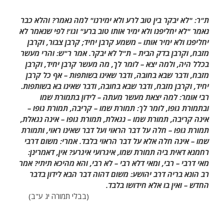
ת"ר: "לא יבקר בין טוב לרע ולא ימירנו" למה נאמר? והלא כבר
נאמר "לא יחליפנו ולא ימיר אותו טוב ברע" וגו'! לפי שנאמר לא
יחליפנו ולא ימיר אותו – משמע קרבן יחיד; קרבן צבור, וקרבן
מזבח, וקרבן בדק הבית – ת"ל לא יבקר. אמר ר"ש: והרי מעשר
בכלל היה, ולמה יצא – לומר לך, מה מעשר קרבן יחיד, וקרבן
מזבח, ודבר שבא בחובה, ודבר שאינו בשותפות – אף כל קרבן
יחיד, וקרבן מזבח, ודבר שבא בחובה, ודבר שאינו בא בשותפות.
רבי אומר: למה יצאת מעשר מעתה – לידון בתמורת שמו
ובתמורת גופו, לומר לך: תמורת שמו – קריבה, תמורת גופו –
אינה קריבה, תמורת שמו – נגאלת, תמורת גופו – אינה נגאלת,
תמורת גופו – חלה על דבר הראוי ועל דבר שאינו ראוי, ותמורת
שמו – אינה חלה אלא על דבר הראוי בלבד. אמרי: משום דרבי
רחמנא דאית ביה תמורת שמו, איגרועי איגרע? אין, דאמרינן:
מאי דרבי – רבי, ומאי דלא רבי – לא רבי, והא מהיכא תיתי? אמר
רב הונא בריה דרב יהושע: משום דהוה דבר הבא לידון בדבר
החדש – ואין בו אלא חידושו בלבד.
(בבלי תמורה יג ע"ב)