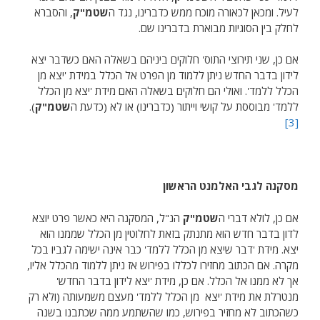
לעיל. ומכאן לכאורה מוכח ממש כדברינו, נגד ה
שטמ"ק
, והסברא
לחלק בין הסוגיות מבוארת בדברינו שם.
אם כן, שני תירוצי התוס' חלוקים ביניהם בשאלה האם כשדבר יצא
לידון בדבר החדש ניתן ללמוד מן הפרט אל הכלל במידת 'יצא מן
הכלל ללמד'. ואולי הם חלוקים בשאלה האם מידת 'יצא מן הכלל
ללמד' מבוססת על קושי וייתור (כדברינו) או לא (כדעת ה
שטמ"ק
).
[3]
מסקנה לגבי האלמנט הראשון
אם כן, לולא דברי ה
שטמ"ק
הנ"ל, המסקנה היא כאשר פרט יוצא
לדון בדבר חדש הוא מתנתק בזאת לחלוטין מן הכלל שממנו הוא
יצא. מידת 'דבר שיצא מן הכלל ללמד' כבר אינה ישימה לגביו בכל
מקרה. אם הכתוב מחזירו לכללו בפירוש אז ניתן ללמוד מהכלל אליו,
אך לא ממנו אל הכלל. אם כן, מידת 'יצא לידון בדבר החדש'
מנטרלת את מידת 'יצא מן הכלל ללמד' מעצם משמעותה (ולא רק
כשהכתוב לא מחזיר בפירוש, כמו שהשתמע ממה שכתבנו בשנה