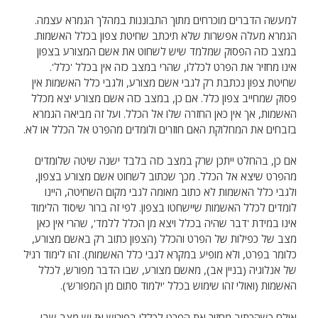
למעשה הדברים מוכרחים מתוך התבוננות במהלך הגמרא עצמה.
הגמרא מעלה אפשרות שלא תיכתב שחיטת צפון בכלל האשמות.
במצב כזה הפסוק שמלמד שיש לשחוט את אשם המצורע בצפון
אינו מחזיר את הפרט לכללו, שהרי במצב כזה אין בכלל 'כלל'.
שחיטת צפון נכתבת רק לגבי אשם מצורע, ולגבי כלל האשמות אין
פסוק שמחייב צפון כלל. אם כן, במצב כזה אשם מצורע יצא מכלל
האשמות, אך אין כאן החזרה שלו אל הכלל. ועל זה מביאה הגמרא
בזבחים את המחלוקת האם חוזרים ולומדים מהפרט אל הכלל או לא.
אם כן, בהחלט ייתכן שרק במצב כזה בלבד ישנה שיטה שלומדים
מהפרט שיצא אל הכלל. מכך שכתוב לשחוט אשם מצורע בצפון,
ולגבי כלל האשמות לא כתוב מאומה לגבי מקום השחיטה, היינו
לומדים לכלל האשמות שיישחטו בצפון. לפי זה ברור שיסוד הלימוד
אינו במידת 'דבר שהיה בכלל ויצא מן הכלל ללמד', שהרי אין כאן
מצב של כפילות של הפרט והכלל (הצפון כתוב רק באשם מצורע,
כלומר בפרט, ולא מופיע במקרא לגבי כלל האשמות). זהו לימוד רגיל
של אנלוגיה (בניין אב), מאשם מצורע, שבו הדבר מפורש, לכלל
האשמות (ואולי זהו שימוש בכלל 'ילמוד סתום מן המפורש').
אולם כשהכתוב מחזיר את הפרט לכללו בפירוש אז יש מצב שבו