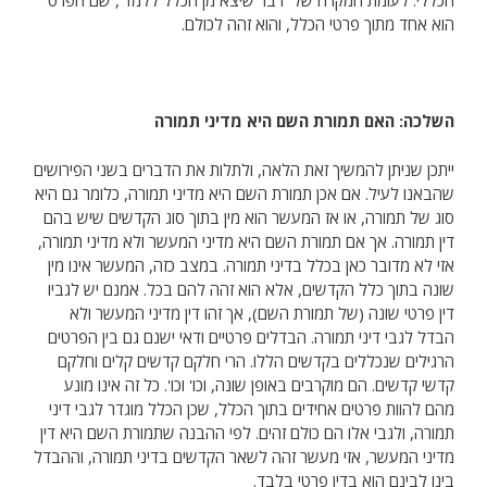
הכללי. לעומת המקרה של 'דבר שיצא מן הכלל ללמד', שם הפרט
הוא אחד מתוך פרטי הכלל, והוא זהה לכולם.
השלכה: האם תמורת השם היא מדיני תמורה
ייתכן שניתן להמשיך זאת הלאה, ולתלות את הדברים בשני הפירושים
שהבאנו לעיל. אם אכן תמורת השם היא מדיני תמורה, כלומר גם היא
סוג של תמורה, או אז המעשר הוא מין בתוך סוג הקדשים שיש בהם
דין תמורה. אך אם תמורת השם היא מדיני המעשר ולא מדיני תמורה,
אזי לא מדובר כאן בכלל בדיני תמורה. במצב כזה, המעשר אינו מין
שונה בתוך כלל הקדשים, אלא הוא זהה להם בכל. אמנם יש לגביו
דין פרטי שונה (של תמורת השם), אך זהו דין מדיני המעשר ולא
הבדל לגבי דיני תמורה. הבדלים פרטיים ודאי ישנם גם בין הפרטים
הרגילים שנכללים בקדשים הללו. הרי חלקם קדשים קלים וחלקם
קדשי קדשים. הם מוקרבים באופן שונה, וכו' וכו'. כל זה אינו מונע
מהם להוות פרטים אחידים בתוך הכלל, שכן הכלל מוגדר לגבי דיני
תמורה, ולגבי אלו הם כולם זהים. לפי ההבנה שתמורת השם היא דין
מדיני המעשר, אזי מעשר זהה לשאר הקדשים בדיני תמורה, וההבדל
בינו לבינם הוא בדין פרטי בלבד.