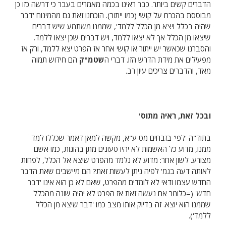
הדברים קשים ביותר. כבר ראינו בכמה מאמרים בעבר כי דרשה כזו כן
מבוססת בהכרח על קושי (כמו ייתור). הוכחנו זאת גם מהמינוח 'דבר
שהיה בכלל ויצא מן הכלל ללמד', שממנו משתמע שיש דברים
שיצאו מן הכלל אך לא יצאו ללמד, ויש דברים שכן יצאו ללמד.
והסברנו שכאשר יש ייתור או קושי אחר אז הפרט יצא ללמד, ורק אז
מפעילים את מידת הדרש הזו. דברי ה
שטמ"ק
הם חידוש תמוה
מאד, והדברים צריכים עיון רב.
ובכל זאת, ראיה מתוס'
בתוד"ה 'לפי' בזבחים מט ע"א, מקשה למאן דאמר שכללו למד
ממנו, מדוע כל האשמות לא יהיו טעונים מתן בהונות, כמו אשם
מצורע. לשון אחר: מדוע לא נלמד מהפרט שיצא אל הכלל, לפחות
לאותה דעה בגמ' לפיה ניתן לעשות זאת? הם מיישבים שאת הדבר
החדש עצמו ודאי לא לומדים מהפרט, שאם לא כן הוא אינו 'דבר
חדש' (=כלומר אם נעשה זאת אז הפרט לא יהיה שונה מהכלל
שממנו הוא יוצא. זה בדיוק אותו מצב כמו 'דבר שיצא מן הכלל
ללמד').