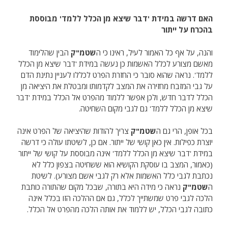
האם דרשה במידת 'דבר שיצא מן הכלל ללמד' מבוססת
בהכרח על ייתור
והנה, על אף כל האמור לעיל, ראינו כי ה
שטמ"ק
הבין שהלימוד
מאשם מצורע לכלל האשמות כן נעשה במידת 'דבר שיצא מן הכלל
ללמד'. נראה שהוא סובר כי החזרת הפרט לכללו לעניין נתינת הדם
על גבי המזבח מחזירה את המצב לקדמותו ומבטלת את היציאה מן
הכלל לדבר חדש, ולכן אפשר ללמוד מהפרט אל הכלל במידת 'דבר
שיצא מן הכלל ללמד' גם לגבי מקום השחיטה.
בכל אופן, הרי גם ה
שטמ"ק
צריך להודות שהיציאה של הפרט אינה
יוצרת כפילות. אין כאן קושי של ייתור. אם כן, לשיטתו עולה כי דרשה
במידת 'דבר שיצא מן הכלל ללמד' אינה מבוססת על קושי של ייתור
(כאמור, המצב בו עוסקת הקושיא הוא ששחיטה בצפון כלל לא
נכתבת לגבי כלל האשמות אלא רק לגבי אשם מצורע). לשיטת
ה
שטמ"ק
נראה כי מידה היא בתורה, שבכל מקום שהתורה כותבת
הלכה לגבי פרט שמשתייך לכלל, גם אם ההלכה הזו בכלל אינה
כתובה לגבי הכלל, יש ללמוד את אותה הלכה מהפרט אל הכלל.