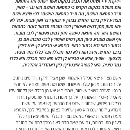
+ויקרא יד+ ושחט את הכבש במקום אשר ישחט את החטאת
ואת העולה במקום הקדש כי כחטאת האשם הוא וגו' – שאין
ת"ל כחטאת האשם, מה ת"ל כחטאת האשם? לפי שיצא אשם
מצורע לידון בדבר החדש בבוהן יד ובוהן רגל ואזן ימנית, יכול לא
יהא טעון מתן דמים ואימורין לגבי מזבח? תלמוד לומר: כחטאת
האשם הוא, מה חטאת טעונה מתן דמים ואימורין לגבי מזבח,
אף אשם מצורע טעון מתן דמים ואימורין לגבי מזבח! אם כן,
נכתוב בהאי ולא נכתוב בהאי. הניחא אי סבירא לן: יצא לידון
בדבר החדש, איהו הוא דלא גמר מכללו אבל כללו גמר מיניה
(לצפון) – שפיר, אלא אי סבירא לן דלא הוא גמר מכללו ולא כללו
גמר מיניה, האי לגופיה איצטריך! כיון דאהדריה אהדריה.
אשם מצורע יצא מכלל האשמות, שכן אצלו חלק מן הדמים ניתנים
על הבהונות. מכאן עולה אפשרות ששחיטת אשם מצורע לא תהיה
בצפון העזרה כשאר אשמות, שהרי הוא יצא מן הכלל ואין ללמוד עליו
מהכלל (=כלל האשמות). על כך אומרת הגמרא שהפסוק מחזירו
לכללו בפירוש, שכתוב "ושחט את הכבש" (שנאמר על אשם
מצורע), לומר שגם הוא טעון שחיטה בצפון. במקביל לכך, הגמרא
מעלה אפשרות שאולי באשם מצורע בגלל שהוא יצא מן הכלל
לעניין מתן בהונות, גם את שאר הדם לא נצטרך לתת על המזבח
כשאר אשמות? לכן נאמר 'כחטאת האשם הוא', ולומדים מחטאת