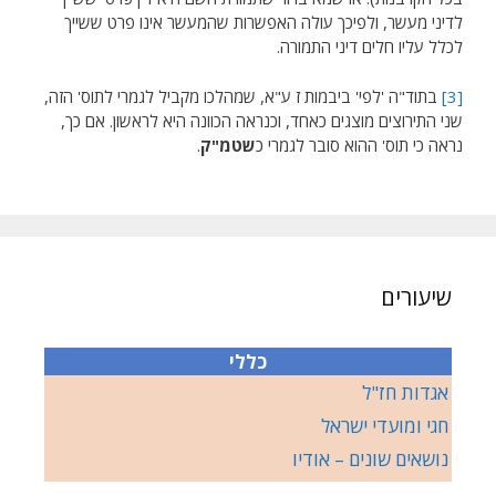
לדיני מעשר, ולפיכך עולה האפשרות שהמעשר אינו פרט ששייך
לכלל עליו חלים דיני התמורה.
[3]
בתוד"ה 'לפי' ביבמות ז ע"א, שמהלכו מקביל לגמרי לתוס' הזה,
שני התירוצים מוצגים כאחד, וכנראה הכוונה היא לראשון. אם כך,
נראה כי תוס' ההוא סובר לגמרי כ
שטמ"ק
.
שיעורים
כללי
אגדות חז"ל
חגי ומועדי ישראל
נושאים שונים – אודיו