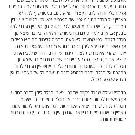
כתוב במקרא גם הפרט וגם הכלל. אם בכלל יש מקום ללמוד מהפרט
אלל הכלל זה רק לגבי דין צדדי שלא כתוב במפורש (ללמוד על
מאפיין של הכלל מתוך מאפיין של הפרט שיצא. כמו הלימוד שיש דין
תמורה רק בקדשי מזבח ממעשר לכל הקודשים). כאן אין מקום ללמוד
בבניין אב או ב'ילמוד סתום מן המפורש', אלא רק ב'דבר שיצא מן
הכלל ללמד'. כפי שהערנו לא פעם, הבסיס ללימוד כזה הוא כפילות.
אך כאשר הפרט יצא לידון בדבר החדש אז ראינו שהכפילות אינה
ייתור, שהרי היא נדרשת לצורך לימוד על הדבר החדש לגבי הפרט
שיצא. אם כן, במצב כזה לא היינו דורשים במידת 'דבר שיצא מן
הכלל ללמד'. לכן כשהכתוב מחזירו לכלל בפירוש אין מקום ללמוד
מהפרט אל הכלל, ודברי הגמרא בזבחים נאמרו רק על מצב שבו אין
מקרא שעוסק בכלל.
מדברינו עולה שבכל מקרה שדבר יוצא מן הכלל לידון בדבר החדש
אין אפשרות ללמוד ממנו בחזרה אל הכלל במידת 'דבר שיא מן
הכלל ללמד', שהרי היציאה אינה ייתור. לכל היותר ניתן ללמוד ממנו
מאפיין כלשהו במידת בניין אב. אם כן, אין כל סתירה בין סוגיית זבחים
לסוגיית תמורה.