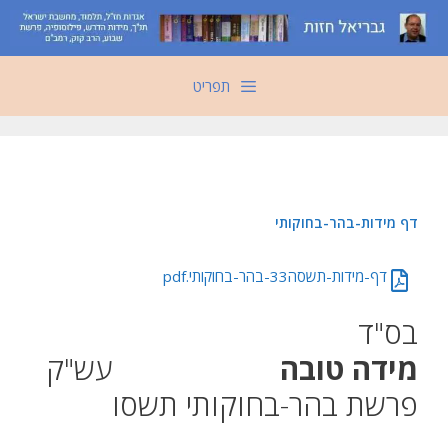
דלג
תוכן
תפריט
‏‏דף מידות-בהר-בחוקותי
‏‏דף-מידות-תשסה33-בהר-בחוקותי.pdf
בס"ד
מידה טובה
עש"ק
פרשת בהר-בחוקותי תשסו