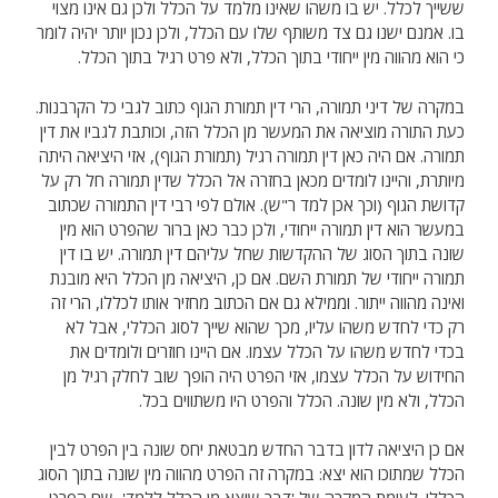
ששייך לכלל. יש בו משהו שאינו מלמד על הכלל ולכן גם אינו מצוי
בו. אמנם ישנו גם צד משותף שלו עם הכלל, ולכן נכון יותר יהיה לומר
כי הוא מהווה מין ייחודי בתוך הכלל, ולא פרט רגיל בתוך הכלל.
במקרה של דיני תמורה, הרי דין תמורת הגוף כתוב לגבי כל הקרבנות.
כעת התורה מוציאה את המעשר מן הכלל הזה, וכותבת לגביו את דין
תמורה. אם היה כאן דין תמורה רגיל (תמורת הגוף), אזי היציאה היתה
מיותרת, והיינו לומדים מכאן בחזרה אל הכלל שדין תמורה חל רק על
קדושת הגוף (וכך אכן למד ר"ש). אולם לפי רבי דין התמורה שכתוב
במעשר הוא דין תמורה ייחודי, ולכן כבר כאן ברור שהפרט הוא מין
שונה בתוך הסוג של ההקדשות שחל עליהם דין תמורה. יש בו דין
תמורה ייחודי של תמורת השם. אם כן, היציאה מן הכלל היא מובנת
ואינה מהווה ייתור. וממילא גם אם הכתוב מחזיר אותו לכללו, הרי זה
רק כדי לחדש משהו עליו, מכך שהוא שייך לסוג הכללי, אבל לא
בכדי לחדש משהו על הכלל עצמו. אם היינו חוזרים ולומדים את
החידוש על הכלל עצמו, אזי הפרט היה הופך שוב לחלק רגיל מן
הכלל, ולא מין שונה. הכלל והפרט היו משתווים בכל.
אם כן היציאה לדון בדבר החדש מבטאת יחס שונה בין הפרט לבין
הכלל שמתוכו הוא יצא: במקרה זה הפרט מהווה מין שונה בתוך הסוג