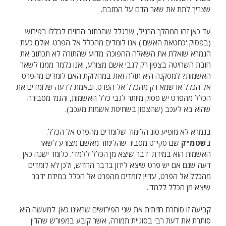
שצריך לתת את שאר הדם על המזבח.
עד כאן זהו המהלך הרגיל, שבגלל שהכתוב החזירו לכללו בפירוש
(בפסוק 'כחטאת האשם') אנו לומדים מהכלל אל הפרט. אולם כעת
הגמרא שואלת את השאלה ההפוכה: מדוע שהתורה לא תכתוב את
חובת השחיטה בצפון רק לגבי אשם מצורע, ואנו נלמד ממנו לשאר
האשמות? למסקנה היא תולה זאת במחלוקת האם לומדים מהפרט
אל הכלל או שמא רק מהכלל אל הפרט. ובאמת לדעה שלומדים את
הכלל מהפרט יש פסוק מיותר לגבי כלל האשמות, והגמ' מסבירה
שהוא בא לעכב (שהצפון בשחיטת אשמות מעכב).
בגמרא לא מופיע סוג הלימוד שלומדים מהפרט אל הכלל.
ב
שטמ"ק
שם סקי"ט מסביר שהלימוד מאשם מצורע לשאר
האשמות הוא במידת 'דבר שיצא מן הכלל ללמד'. כלומר ישנה כאן
דעה שגם אם יש פרט שיצא לידון בדבר החדש, ולכן לא לומדים
מהכלל אל הפרט, עדיין לומדים מהפרט אל הכלל במידת 'דבר
שיצא מן הכלל ללמד'.
קביעה זו סותרת חזיתית את שני הפירושים שראינו כאן. למעשה היא
סותרת את דעת רבי בסוגיית תמורה, אשר קובע במפורש שהדין