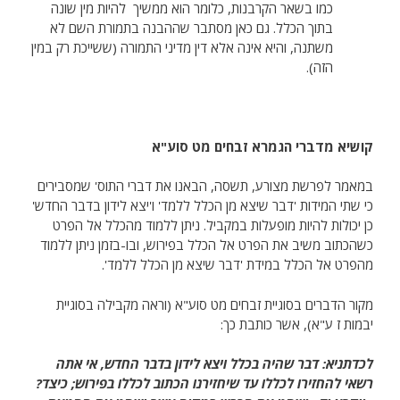
כמו בשאר הקרבנות, כלומר הוא ממשיך להיות מין שונה
בתוך הכלל. גם כאן מסתבר שההבנה בתמורת השם לא
משתנה, והיא אינה אלא דין מדיני התמורה (ששייכת רק במין
הזה).
קושיא מדברי הגמרא זבחים מט סוע"א
במאמר לפרשת מצורע, תשסה, הבאנו את דברי התוס' שמסבירים
כי שתי המידות 'דבר שיצא מן הכלל ללמד' ו'יצא לידון בדבר החדש'
כן יכולות להיות מופעלות במקביל. ניתן ללמוד מהכלל אל הפרט
כשהכתוב משיב את הפרט אל הכלל בפירוש, ובו-בזמן ניתן ללמוד
מהפרט אל הכלל במידת 'דבר שיצא מן הכלל ללמד'.
מקור הדברים בסוגיית זבחים מט סוע"א (וראה מקבילה בסוגיית
יבמות ז ע"א), אשר כותבת כך:
לכדתניא: דבר שהיה בכלל ויצא לידון בדבר החדש, אי אתה
רשאי להחזירו לכללו עד שיחזירנו הכתוב לכללו בפירוש; כיצד?