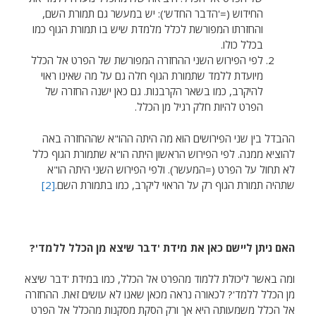
החידוש (='הדבר החדש'): יש במעשר גם תמורת השם,
והחזרתו המפורשת לכלל מלמדת שיש בו תמורת הגוף כמו
בכלל כולו.
לפי הפירוש השני ההחזרה המפורשת של הפרט אל הכלל
מיועדת ללמד שתמורת הגוף חלה גם על מה שאינו ראוי
להיקרב, כמו בשאר הקרבנות. גם כאן ישנה החזרה של
הפרט להיות חלק רגיל מן הכלל.
ההבדל בין שני הפירושים הוא מה היתה ההו"א שההחזרה באה
להוציא ממנה. לפי הפירוש הראשון היתה הו"א שתמורת הגוף כלל
לא תחול על הפרט (=המעשר). ולפי הפירוש השני היתה הו"א
שתהיה תמורת הגוף רק על הראוי ליקרב, כמו בתמורת השם.
[2]
האם ניתן ליישם כאן את מידת 'דבר שיצא מן הכלל ללמד'?
ומה באשר ליכולת ללמוד מהפרט אל הכלל, כמו במידת 'דבר שיצא
מן הכלל ללמד'? לכאורה נראה מכאן שאנו לא עושים זאת. ההחזרה
אל הכלל משמעותה היא אך ורק הסקת מסקנות מהכלל אל הפרט