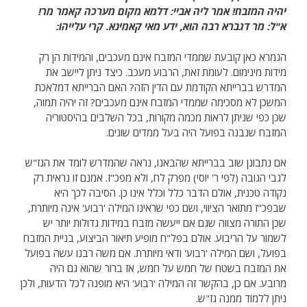
יהיה המזבח! אמר ליה אביי: דלמא מקום מערכה קאמר מר!
א"ל: מר דגברא רבה הוא, ידע מאי קאמינא. קרי עלייהו:
הגמרא כאן קובעת שממדי המזבח אינם מעכבים, והמידות הן רק
מידות מינימום. לעומת זאת, הרבוע מעכב. כיצד ניתן ליישב את
המדרש בברייתא הקודמת עם הדין הזה? האם הברייתא דמלאכת
המשכן לא מסכימה שממדי המזבח אינם מעכבים? זה יהיה תמוה,
שכן כפי שניתן לראות מכמה מקורות, בכל השלבים בהיסטוריה
המזבח שנבנה בפועל היה בעל ממדים שונים.
אם נתבונן שוב בברייתא שהבאנו, נראה שהמדרש לומד את הגז"ש
לגבי הגובה (לפי ר' יוסי) מפרק לח, ולא מפכ"ז. אמנם זו נראית רק
נקודה טכנית, אולם הדבר כלל וכלל אינו כן. הסיבה לכך היא
שבפכ"ז מתואר הציווי, ושם כפי שראינו המילה 'רבוע' אינה מיותרת,
שכן התורה מצווה שגם אם ייעשה מזבח במידות גדולות יותר יש
לשמור על הריבוע. אולם בפל"ח מופיע תיאור הביצוע, בניית המזבח
בפועל, ושם המילה 'רבוע' ודאי מיותרת. אם משה רבנו עשה בפועל
את המזבח בשטח של חמש על חמש, אז ברור שהוא גם היה
מרובע. אם כן, בהקשר זה המילה 'רבוע' היא מופנה לכל הדעות, ולכן
ניתן ללמוד ממנה גז"ש.