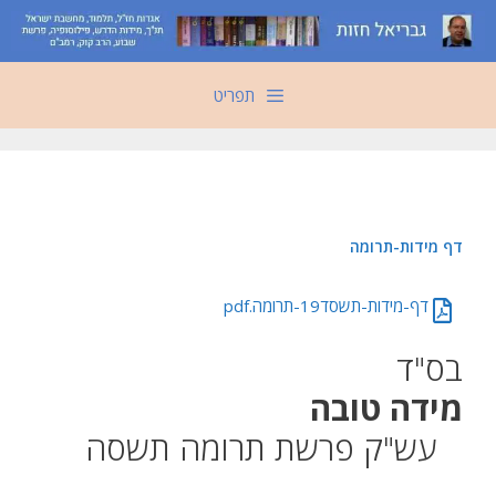
דלג
תוכן
תפריט
‏‏דף מידות-תרומה
‏‏דף-מידות-תשסד19-תרומה.pdf
בס"ד
מידה טובה
עש"ק פרשת תרומה תשסה