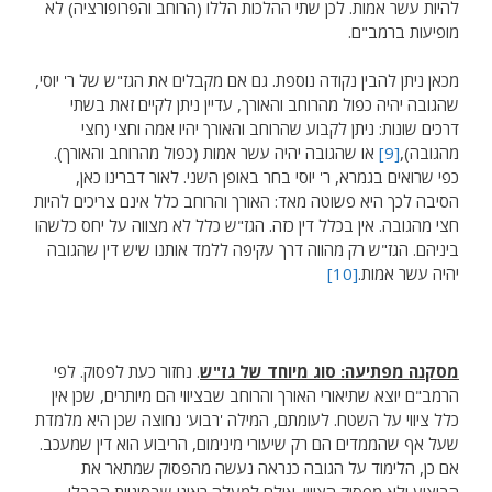
להיות עשר אמות. לכן שתי ההלכות הללו (הרוחב והפרופורציה) לא
מופיעות ברמב"ם.
מכאן ניתן להבין נקודה נוספת. גם אם מקבלים את הגז"ש של ר' יוסי,
שהגובה יהיה כפול מהרוחב והאורך, עדיין ניתן לקיים זאת בשתי
דרכים שונות: ניתן לקבוע שהרוחב והאורך יהיו אמה וחצי (חצי
מהגובה),
[9]
או שהגובה יהיה עשר אמות (כפול מהרוחב והאורך).
כפי שרואים בגמרא, ר' יוסי בחר באופן השני. לאור דברינו כאן,
הסיבה לכך היא פשוטה מאד: האורך והרוחב כלל אינם צריכים להיות
חצי מהגובה. אין בכלל דין כזה. הגז"ש כלל לא מצווה על יחס כלשהו
ביניהם. הגז"ש רק מהווה דרך עקיפה ללמד אותנו שיש דין שהגובה
יהיה עשר אמות.
[10]
מסקנה מפתיעה: סוג מיוחד של גז"ש
. נחזור כעת לפסוק. לפי
הרמב"ם יוצא שתיאורי האורך והרוחב שבציווי הם מיותרים, שכן אין
כלל ציווי על השטח. לעומתם, המילה 'רבוע' נחוצה שכן היא מלמדת
שעל אף שהממדים הם רק שיעורי מינימום, הריבוע הוא דין שמעכב.
אם כן, הלימוד על הגובה כנראה נעשה מהפסוק שמתאר את