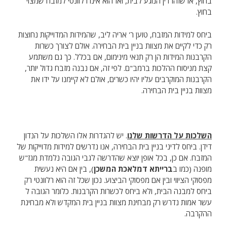
בחוץ, או שזהו דין הנוגע לבית, ואז הוא אינו רלוונטי למזבח שמצוי
בחוץ.
ביחס למידות המזבח, טוען ר' אריה ליב, שהמידות המדוייקות נחוצות
רק כדי לקיים את מצוות בניין בית הבחירה. אולם לצורך כשרות
הקרבנות המידות הן רק תנאי מינימום, אם בכלל. כך גם משתמע
קצת מניסוח ההלכות ברמב"ם. לפי זה, אם נבנה מזבח גדול יותר,
הקרבנות המוקרבים עליו יהיו כשרים, אולם לא קיימנו על ידו את
מצוות בניין בית הבחירה.
השלכות על הדרשות שלנו
. יש להגדרות אלו השלכות על הנדון
דידן. ביחס לדיני בניין בית הבחירה, אנו נדרשים למידות מדוייקות של
המזבח. אם כן, בכל אופן יוצא שהדרשה לגבי הגובה נלמדת מגז"ש
מופנה (כמו ב
ברייתא דמלאכת המשכן
), בין אם היא נעשית
מפסוקי הציווי ובין אם מפסוקי הביצוע. נכון שכל זה הוא רלוונטי רק
ביחס למבנה הבית, ולא ביחס לכשרות הקרבנות. כלומר הגובה ל
עשר אמות נדרש רק מבחינת מצוות בניין בית המקדש ולא מבחינת
ההקרבה.