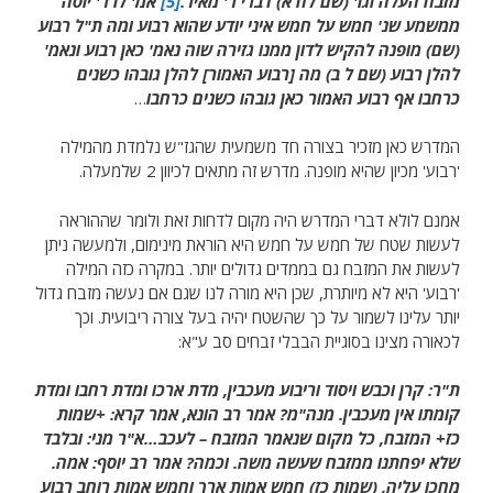
מזבח העלה וגו' (שם לח א) דברי ר' מאיר.
[5]
אמ' לו ר' יוסה
ממשמע שנ' חמש על חמש איני יודע שהוא רבוע ומה ת"ל רבוע
(שם) מופנה להקיש לדון ממנו גזירה שוה נאמ' כאן רבוע ונאמ'
להלן רבוע (שם ל ב) מה [רבוע האמור] להלן גובהו כשנים
כרחבו אף רבוע האמור כאן גובהו כשנים כרחבו
…
המדרש כאן מזכיר בצורה חד משמעית שהגז"ש נלמדת מהמילה
'רבוע' מכיון שהיא מופנה. מדרש זה מתאים לכיוון 2 שלמעלה.
אמנם לולא דברי המדרש היה מקום לדחות זאת ולומר שההוראה
לעשות שטח של חמש על חמש היא הוראת מינימום, ולמעשה ניתן
לעשות את המזבח גם בממדים גדולים יותר. במקרה כזה המילה
'רבוע' היא לא מיותרת, שכן היא מורה לנו שגם אם נעשה מזבח גדול
יותר עלינו לשמור על כך שהשטח יהיה בעל צורה ריבועית. וכך
לכאורה מצינו בסוגיית הבבלי זבחים סב ע"א:
ת"ר: קרן וכבש ויסוד וריבוע מעכבין, מדת ארכו ומדת רחבו ומדת
קומתו אין מעכבין. מנה"מ? אמר רב הונא, אמר קרא: +שמות
כז+ המזבח, כל מקום שנאמר המזבח – לעכב…א"ר מני: ובלבד
שלא יפחתנו ממזבח שעשה משה. וכמה? אמר רב יוסף: אמה.
מחכו עליה, (שמות כז) חמש אמות ארך וחמש אמות רוחב רבוע