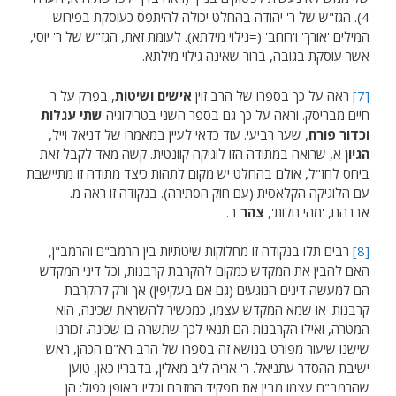
4). הגז"ש של ר' יהודה בהחלט יכולה להיתפס כעוסקת בפירוש
המילים 'אורך' ו'רוחב' (=גילוי מילתא). לעומת זאת, הגז"ש של ר' יוסי,
אשר עוסקת בגובה, ברור שאינה גילוי מילתא.
[7]
ראה על כך בספרו של הרב זוין
אישים ושיטות
, בפרק על ר'
חיים מבריסק. וראה על כך גם בספר השני בטרילוגיה
שתי עגלות
וכדור פורח
, שער רביעי. עוד כדאי לעיין במאמרו של דניאל וייל,
הגיון
א, שרואה במתודה הזו לוגיקה קוונטית. קשה מאד לקבל זאת
ביחס לחז"ל, אולם בהחלט יש מקום לתהות כיצד מתודה זו מתיישבת
עם הלוגיקה הקלאסית (עם חוק הסתירה). בנקודה זו ראה מ.
אברהם, 'מהי חלות',
צהר
ב.
[8]
רבים תלו בנקודה זו מחלוקות שיטתיות בין הרמב"ם והרמב"ן,
האם להבין את המקדש כמקום להקרבת קרבנות, וכל דיני המקדש
הם למעשה דינים הנוגעים (גם אם בעקיפין) אך ורק להקרבת
קרבנות. או שמא המקדש עצמו, כמכשיר להשראת שכינה, הוא
המטרה, ואילו הקרבנות הם תנאי לכך שתשרה בו שכינה. זכורנו
שישנו שיעור מפורט בנושא זה בספרו של הרב רא"ם הכהן, ראש
ישיבת ההסדר עתניאל. ר' אריה ליב מאלין, בדבריו כאן, טוען
שהרמב"ם עצמו מבין את תפקיד המזבח וכליו באופן כפול: הן