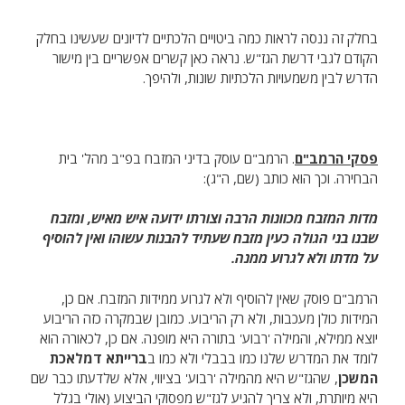
בחלק זה ננסה לראות כמה ביטויים הלכתיים לדיונים שעשינו בחלק
הקודם לגבי דרשת הגז"ש. נראה כאן קשרים אפשריים בין מישור
הדרש לבין משמעויות הלכתיות שונות, ולהיפך.
פסקי הרמב"ם
. הרמב"ם עוסק בדיני המזבח בפ"ב מהל' בית
הבחירה. וכך הוא כותב (שם, ה"ג):
מדות המזבח מכוונות הרבה וצורתו ידועה איש מאיש, ומזבח
שבנו בני הגולה כעין מזבח שעתיד להבנות עשוהו ואין להוסיף
על מדתו ולא לגרוע ממנה.
הרמב"ם פוסק שאין להוסיף ולא לגרוע ממידות המזבח. אם כן,
המידות כולן מעכבות, ולא רק הריבוע. כמובן שבמקרה כזה הריבוע
יוצא ממילא, והמילה 'רבוע' בתורה היא מופנה. אם כן, לכאורה הוא
לומד את המדרש שלנו כמו בבבלי ולא כמו ב
ברייתא דמלאכת
המשכן
, שהגז"ש היא מהמילה 'רבוע' בציווי, אלא שלדעתו כבר שם
היא מיותרת, ולא צריך להגיע לגז"ש מפסוקי הביצוע (אולי בגלל