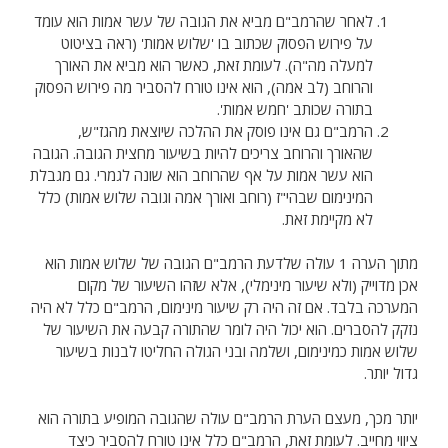
לאחר שהרמב"ם מביא את הגובה של עשר אמות הוא עומד
על פירוש הפסוק שכתוב בו 'שלוש אמות' (ראה בציטוט
למעלה מה"ה). לעומת זאת, כאשר הוא מביא את האורך
והרוחב (לב אמה), הוא אינו טורח להסביר מה פירוש הפסוק
בתורה שכותב 'חמש אמות'.
הרמב"ם גם אינו פוסק את ההלכה שיוצאת מהגז"ש,
שהאורך והרוחב צריכים להיות בשיעור מחצית הגובה. הגובה
הוא עשר אמות על אף שהרוחב הוא שונה לגמרי. גם מגבלת
המינימום שבהי"ז (רוחב ואורך אמה וגובה שלוש אמות) כלל
לא מקיימת זאת.
מתוך הערה 1 עולה שלדעת הרמב"ם הגובה של שלוש אמות הוא
אכן מדוייק (ולא שיעור מינימלי), אלא שזהו השיעור של מקום
המערכה בלבד. אם זה היה רק שיעור מינימום, הרמב"ם כלל לא היה
נזקק להסברים. הוא יכול היה לומר שהתורה קבעה את השיעור של
שלוש אמות כמינימום, ושלמה ובני הגולה החליטו לבנות בשיעור
גדול יותר.
יותר מכך, מעצם הערת הרמב"ם עולה שהגובה המופיע בתורה הוא
ציווי מחייב. לעומת זאת, הרמב"ם כלל אינו טורח להסביר כיצד