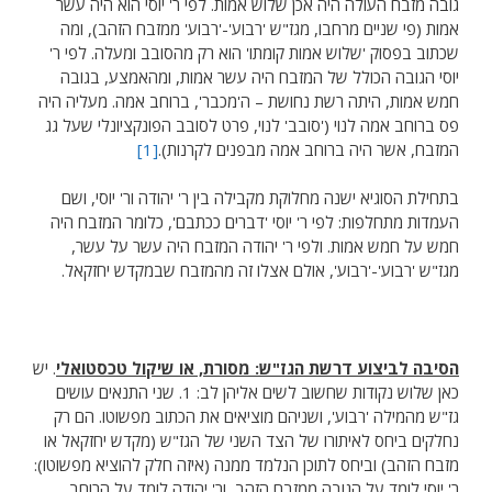
גובה מזבח העולה היה אכן שלוש אמות. לפי ר' יוסי הוא היה עשר
אמות (פי שניים מרחבו, מגז"ש 'רבוע'-'רבוע' ממזבח הזהב), ומה
שכתוב בפסוק 'שלוש אמות קומתו' הוא רק מהסובב ומעלה. לפי ר'
יוסי הגובה הכולל של המזבח היה עשר אמות, ומהאמצע, בגובה
חמש אמות, היתה רשת נחושת – ה'מכבר', ברוחב אמה. מעליה היה
פס ברוחב אמה לנוי ('סובב' לנוי, פרט לסובב הפונקציונלי שעל גג
המזבח, אשר היה ברוחב אמה מבפנים לקרנות).
[1]
בתחילת הסוגיא ישנה מחלוקת מקבילה בין ר' יהודה ור' יוסי, ושם
העמדות מתחלפות: לפי ר' יוסי 'דברים ככתבם', כלומר המזבח היה
חמש על חמש אמות. ולפי ר' יהודה המזבח היה עשר על עשר,
מגז"ש 'רבוע'-'רבוע', אולם אצלו זה מהמזבח שבמקדש יחזקאל.
הסיבה לביצוע דרשת הגז"ש: מסורת, או שיקול טכסטואלי
. יש
כאן שלוש נקודות שחשוב לשים אליהן לב: 1. שני התנאים עושים
גז"ש מהמילה 'רבוע', ושניהם מוציאים את הכתוב מפשוטו. הם רק
נחלקים ביחס לאיתורו של הצד השני של הגז"ש (מקדש יחזקאל או
מזבח הזהב) וביחס לתוכן הנלמד ממנה (איזה חלק להוציא מפשוטו):
ר' יוסי לומד על הגובה ממזבח הזהב, ור' יהודה לומד על הרוחב