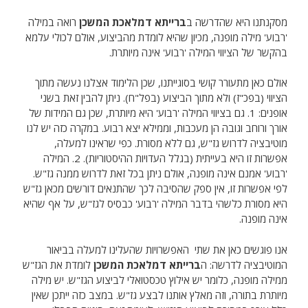
מסקנתנו היא שהדרשה ב
ברייתא
דמלאכת המשכן
רואה במילה
'רבוע' מילה מופנה, מכיון שהיא לומדת מהביצוע, אולם לכולי עלמא
בהקשר של הציווי המילה 'רבוע' אינה מיותרת.
אולם כאן מתעורר קושי בסוגייתנו, שכן הלימוד אצלנו נעשה מתוך
הציווי (בפכ"ז) ולא מתוך הביצוע (בפל"ח). ניתן להבין זאת בשני
אופנים: 1. גם בציווי המילה 'רבוע' היא מיותרת, שכן גם המידות של
אורך ורוחב וגובה הן מעכבות, וממילא יצא רבוע. במקרה כזה יש לנו
מוטיבציה לדרוש גז"ש, גם ללא מסורת. כפי שראינו למעלה,
אפשרות זו היא בעייתית (בגלל העדויות ההיסטוריות). 2. המילה
'רבוע' אמנם אינה מופנה, אולם ניתן בכל זאת לדרוש ממנה גז"ש.
לפי אפשרות זו, אין ספק שהסיבה לכך שהתנאים דורשים מכאן גז"ש
היא מסורת כלשהי בדבר המילה 'רבוע' כבסיס לגז"ש, על אף שהיא
אינה מופנה.
אנו פוגשים כאן את שתי האפשרויות שהעלינו למעלה בביאור
המוטיבציה לדרשה: ה
ברייתא דמלאכת המשכן
לומדת את הגז"ש
ממילה מופנה, כלומר יש אילוץ טכסטואלי לביצוע הגז"ש. יש מילה
מיותרת בתורה, וזה מאלץ אותנו לבצע גז"ש. במצב כזה ייתכן שאין