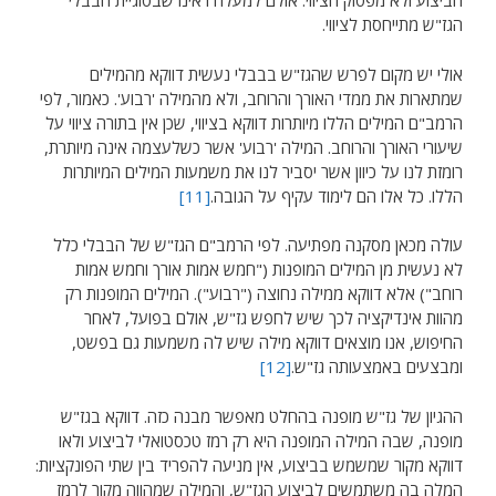
הביצוע ולא מפסוק הציווי. אולם למעלה ראינו שבסוגיית הבבלי
הגז"ש מתייחסת לציווי.
אולי יש מקום לפרש שהגז"ש בבבלי נעשית דווקא מהמילים
שמתארות את ממדי האורך והרוחב, ולא מהמילה 'רבוע'. כאמור, לפי
הרמב"ם המילים הללו מיותרות דווקא בציווי, שכן אין בתורה ציווי על
שיעורי האורך והרוחב. המילה 'רבוע' אשר כשלעצמה אינה מיותרת,
רומזת לנו על כיוון אשר יסביר לנו את משמעות המילים המיותרות
הללו. כל אלו הם לימוד עקיף על הגובה.
[11]
עולה מכאן מסקנה מפתיעה. לפי הרמב"ם הגז"ש של הבבלי כלל
לא נעשית מן המילים המופנות ("חמש אמות אורך וחמש אמות
רוחב") אלא דווקא ממילה נחוצה ("רבוע"). המילים המופנות רק
מהוות אינדיקציה לכך שיש לחפש גז"ש, אולם בפועל, לאחר
החיפוש, אנו מוצאים דווקא מילה שיש לה משמעות גם בפשט,
ומבצעים באמצעותה גז"ש.
[12]
ההגיון של גז"ש מופנה בהחלט מאפשר מבנה כזה. דווקא בגז"ש
מופנה, שבה המילה המופנה היא רק רמז טכסטואלי לביצוע ולאו
דווקא מקור שמשמש בביצוע, אין מניעה להפריד בין שתי הפונקציות:
המלה בה משתמשים לביצוע הגז"ש, והמילה שמהווה מקור לרמז