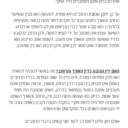
אלו! הדברים אינם מסתברים כלל ועיקר.
על כן, ייתכן שכוונת הרמב"ם היא אחרת. למעשה הוא מבין ששיעורי
הרוחב והאורך ניתנים עבור כל מקדש לחוד מכוח נבואה ספציפית.
בהלכה ג הוא קובע שעל דברי הנביאים אין לנו להוסיף או לגרוע.
השיעור עצמו אינו מוכתב על ידי הציווי למשה, ולכן הרמב"ם קובע
בהי"ז ששיעור הרוחב והאורך אינו מעכב. לעומת זאת, הריבוע הוא
תכתיב מהתורה ואינו מסור לנביאים, ולכן הרבוע הוא דין שמעכב.
האם דין הגובה כדין האורך והרוחב?
מה באשר לגובה? לכאורה
הוא חלק ממידות המזבח, ודינו כדין כל שאר המידות. בהי"ז הרמב"ם
באמת אינו מבחין בין הגובה לבין הרוחב והאורך, ונראה שכולם אינם
מעכבים. אמנם בפועל (כמתואר בה"ה), רואים שהגובה היה תמיד
עשר אמות, בדיוק כמו שעשה משה רבנו, ורק הרוחב והאורך השתנו.
אמנם זה יכול היה להיות מקרי: במקרה הגובה נקבע באותה צורה על
ידי הנביאים השונים בכל המקדשים שהיו ושיהיו.
אולם כאן עלינו לשים לב לעוד שני קשיים בדברי הרמב"ם: