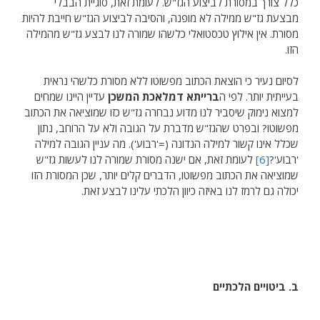
כלל צורך במסורת לביצוע הגז"ש. לעומת זאת, סוגיית הבבלי
מבצעת גז"ש ממילה לא מופנה, והסיבה לביצוע הגז"ש חייבת להיות
מסורת. אין אילוץ טכסטואלי כלשהו שמורה לנו לבצע גז"ש מהמילה
הזו.
לסיום נעיר כי הוצאת הכתוב מפשוטו ללא מסורת כלשהי נראית
בעייתית יותר. לפי ה
ברייתא דמלאכת המשכן
עדיין היינו שמחים
למצוא נימוק שיסביר לנו מדוע נבחרה גז"ש כזו שמוציאה את הכתוב
מפשוטו? ובפרט שהגז"ש מדברת על הגובה ולא על הרוחב, נתון
שכלל אינו קשור למילה הנדונה (='רבוע'). מה עניין הגובה למילה
'רבוע'?
[6]
לעומת זאת, אם ישנה מסורת שמורה לנו לעשות גז"ש
שמוציאה את הכתוב מפשוטו, הדברים קלים יותר, שכן המסורת הזו
יכולה גם לרמז לנו באיזה כיוון הלכתי עלינו לבצע זאת.
ב. ביטויים הלכתיים