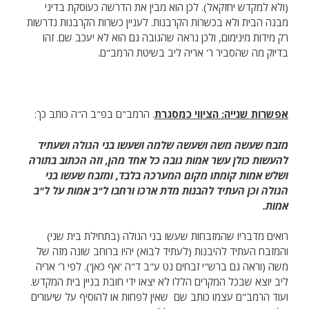
(ולא למקדש יחזקאל). לכן הוא מבין את הדרשה כעוסקת בדיני
מבנה הבית ולא בכשרות הקרבנות. לעניין כשרות הקרבנות נדרשות
רק מידות מינימום, ולכן נראה שהגובה גם הוא לא יעכב שם. זהו
בדיוק מה שהסביר ר' אריה ליב בשיטת הרמב"ם.
אפשרות שנייה: הציווי כמסגרת
. הרמב"ם בפ"ב ה"ה כותב כך:
מזבח שעשה משה ושעשה שלמה ושעשו בני הגולה ושעתיד
להעשות כולן עשר אמות גובה כל אחד מהן, וזה הכתוב בתורה
ושלש אמות קומתו מקום המערכה בלבד, ומזבח שעשו בני
הגולה וכן העתיד להבנות מדת ארכו ורחבו ל"ב אמות על ל"ב
אמות.
רואים מדבריו שהמזבחות שעשו בני הגולה (בתחילת בית שני)
והמזבח העתיד להיבנות (לעתיד לבוא) יהיו ברוחב שונה מזה של
משה (וראה גם ברש"י זבחים נט ע"ב ד"ה 'אף כאן'). לפי ר' אריה
ליב יוצא שבכל המקרים הללו לא יצאו ידי חובת בניין בית המקדש.
ועוד הרמב"ם עצמו כותב שם שאין לפחות או להוסיף על שיעורים