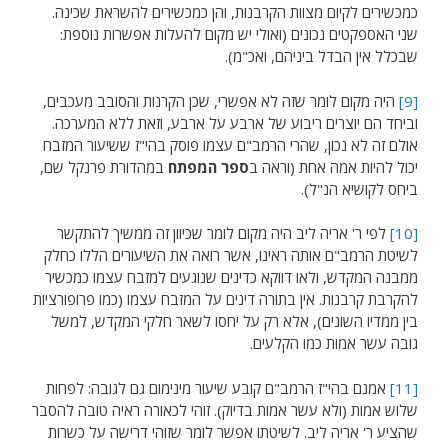
כמכשירים לקיום מצוות הקרבנות, והן כמכשירים להשראת שכינה.
שני האספקטים נכונים (ואולי יש מקום להעלות אפשרות נוספת:
שבכלל אין הבדל ביניהם, ואכ"מ).
[9]
היה מקום לומר שזה לא אפשרי, שכן הקרנות והסובב מעכבים,
וביחד הם יוצרים ריבוע של ארבע על ארבע, וזאת ללא המערכה.
אולם זה לא נכון, שהרי הרמב"ם עצמו פוסק בהי"ז ששיעור המזבח
יכול להיות אמה אחת (וראה ב
ספר המפתח
במהדורת פרנקל שם,
ביחס לקושיא הנ"ל).
[10]
לפי ר' אריה ליב היה מקום לומר שכיוון זה ממשיך להתקשר
לשיטת הרמב"ם אותה ראינו, אשר רואה את השיעורים הללו כחלק
ממבנה המקדש, ולאו דווקא כדינים שנוגעים למזבח עצמו כמכשיר
להקרבת קרבנות. אין בתורה דינים על המזבח עצמו (כמו פרופורציות
בין ממדיו השונים), אלא רק על יחסו לשאר חלקי המקדש, למשל
גובה עשר אמות כמו הקלעים.
[11]
אמנם בהי"ז הרמב"ם קובע שיעור מינימום גם לגובה: לפחות
שלוש אמות (ולא עשר אמות בדיוק). זוהי לכאורה ראיה טובה להסבר
שהציע ר' אריה ליב. לשיטתו אפשר לומר שזוהי דרישה על כשרות