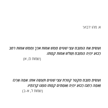
א. מהו 'רבוע'
וְעָשִׂיתָ אֶת הַמִּזְבֵּחַ עֲצֵי שִׁטִּים חָמֵשׁ אַמּוֹת אֹרֶךְ וְחָמֵשׁ אַמּוֹת רֹחַב
רָבוּעַ יִהְיֶה הַמִּזְבֵּחַ וְשָׁלֹשׁ אַמּוֹת קֹמָתוֹ:
(שמות כז, א)
וְעָשִׂיתָ מִזְבֵּחַ מִקְטַר קְטֹרֶת עֲצֵי שִׁטִּים תַּעֲשֶׂה אֹתוֹ: אַמָּה אָרְכּוֹ
וְאַמָּה רָחְבּוֹ רָבוּעַ יִהְיֶה וְאַמָּתַיִם קֹמָתוֹ מִמֶּנּוּ קַרְנֹתָיו:
(שמות ל, א-ב)