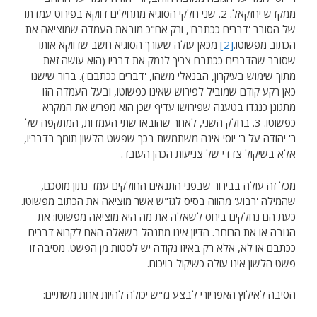
ממקדש יחזקאל. 2. שני חלקי הסוגיא מתחילים דווקא בפירוט עמדתו
של הסובר 'דברים ככתבם', ורק אח"כ מובאת העמדה שמוציאה את
הכתוב מפשוטו.
[2]
מכאן עולה שעורך הסוגיא חשב שדווקא אותו
שסובר שהדברים ככתבם צריך לנמק את דבריו (הוא עושה זאת
מתוך שימוש בעיקרון, הבנאלי משהו, 'דברים ככתבם'). ברור שישנו
כאן רקע קודם שמוביל לפירוש שאינו כפשוטו, ובעל העמדה הזו
מתגונן כנגדו בטענה שפירושו עדיף שכן הוא מפרש את המקרא
כפשוטו. 3. בחלק השני, לאחר שהובאו שתי העמדות, המתקפה של
ר' יהודה על ר' יוסי אינה משתמשת בכך שפשט הלשון תומך בדבריו,
אלא בשיקול צדדי של צניעות הכהן העובד.
מכל זה עולה בבירור שבפני התנאים החולקים עמד נתון מוסכם,
שהמילה 'רבוע' מהווה בסיס לגז"ש אשר מוציאה את הכתוב מפשוטו.
כעת הם נחלקים ביחס לשאלה את מה היא מוציאה מפשוטו: את
הגובה או את הרוחב. הדיון אינו מתנהל בשאלה האם לקרוא דברים
ככתבם או לא, אלא רק באיזו נקודה יש לסטות מן הפשט. מסיבה זו
פשט הלשון אינו עולה כשיקול בויכוח.
הסיבה לאילוץ האפריורי לבצע גז"ש יכולה להיות אחת משתיים: