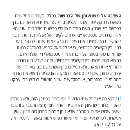
השלכה על משמעותן של הדרשות בכלל
. נקודה זו מתקשרת
לשאלה רחבה יותר, אותה העלינו בדף לפרשת וירא (וראה גם בדף
לפרשת חיי-שרה): האם המידות הן כלי פרשנות פורמליים, או שמא
אלו הם רמזים טכסטואליים ואחרים לקיומן של אנלוגיות מהותיות בין
ההקשרים ההלכתיים. אם המידות הן רק צורות שונות לרמז לנו על
דמיון בין הקשרים הלכתיים, כי אז קל מאד להגיע למסקנה כמו זו
שהעלינו כאן. בסופו של דבר הרמז הטכסטואלי רק שולח אותנו
למצוא דמיון מהותי בין הקשרים הלכתיים, ומה שקובע הוא הדמיון
המהותי אותו מצאנו, ולא המילים בהן השתמשנו בביצוע הדרשה
עצמה. כמובן שכדי לבסס את המסקנה הזו עלינו למצוא את הדמיון
המהותי בין המזבחות, או המקדשים, אשר מושווים בגז"ש בהן עסקנו
כאן, ואכ"מ.
[1]
לכאורה יש להקשות: מדוע ר' יוסי בוחר בפתרון הזה, ולא בפתרון
ההפוך, כלומר שהאורך והרוחב יהיו אמה וחצי (חצי מהגובה), והגובה
יישאר שלוש אמות. מסתבר שלא ניתן לבחור פתרון כזה מכיון שאין
אפשרות לפרש את הציווי על שיעור חמש אמות באופן רלוונטי. ראה
על כך עוד להלן.