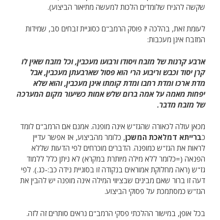
שקשה להניח שלומדים הלכות למעשה מתיאור הביצוע).
לעומת זאת, בהלכה יז פוסק הרמב"ם כסוגיית זבחים סב, שמידות
המזבח אינן מעכבות:
ארבע קרנות של מזבח ויסודו ורבועו מעכבין, וכל מזבח שאין לו
קרן יסוד וכבש וריבוע הרי הוא פסול שארבעתן מעכבין, אבל
מדת ארכו ומדת רחבו ומדת קומתו אינן מעכבין, והוא שלא
יפחות מאמה על אמה ברום שלש אמות כשיעור מקום המערכה
של מזבח מדבר.
מכאן עולה לכאורה שהגז"ש אינה מופנה. אמנם אם הרמב"ם לומד
כ
ברייתא דמלאכת המשכן
, כלומר מהביצוע, אז אפשר עדיין
לראות את הגז"ש כמופנה. הדברים מוכרחים לפי הדעות שללא
הפנאה (=כלומר ללא מילה מיותרת במקרא) לא ניתן כלל ללמוד
גז"ש (ראה מחלוקת אמוראים בנקודה זו בסוגיית נידה כב:-כג.). לפי
דעה זו ברור שאם מבינים שבציווי המילה אינה מופנה יש להבין את
הגז"ש כמסתמכת על פסוקי הביצוע.
בכל אופן, במישור ההלכתי פסקי הרמב"ם נראים סותרים זה לזה.