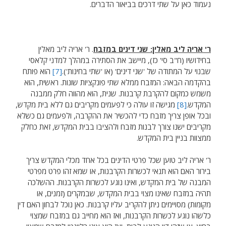
נעמוד כאן על שתי דרכים בביאור הדברים.
ר' אריה ליב מאלין: שני דינים במזבח
. ר' אריה ליב מאלין
בחידושיו (ח"ב סי' כז), מיישב את הסתירה במהלך למדני קלאסי
שבנוי על המתודה של 'שני דינים' (או 'שתי בחינות').
[7]
הוא פותח
בהקדמה הבאה: המזבח ממלא שתי פונקציות שונות. ראשית, הוא
משמש כמקום להקרבת קרבנות. שנית, הוא מהווה חלק ממבנה
המקדש.
[8]
מגישה זו עולה כי לפעמים מקריבים גם ללא בית מקדש,
ובכל אופן צריך מזבח כדי להכשיר את ההקרבה, ולפעמים גם כשלא
מקריבים ישנו צורך לבנות מזבח ולהציבו בבית המקדש, זאת כחלק
ממצוות בניין בית המקדש.
ר' אריה ליב טוען שכל פרטי הדינים בכל אחד מכלי המקדש צריך
בירור האם הוא תנאי לכשרות הקרבנות, או שמא זהו פרט מפרטי
המבנה של בית המקדש, ואינו נוגע לכשרות הקרבנות. ההשלכה
תהיה במזבח שאינו מצוי בבית המקדש, שבמקרים (זמנים, או
מקומות) מסויימים ניתן להקריב עליו קרבנות. כאן נוכל לבחון האם דין
כלשהו נוגע לכשרות הקרבנות, ואז הוא מחייב גם במזבח שמצוי