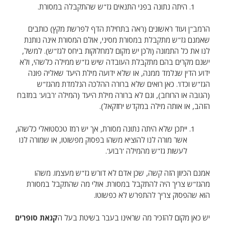
היתה נתונה בפני התנאים גז"ש שהתקבלה במסורת.
הרמב"ן ועוד ראשונים (ראה בתחילת הדף לפרשת מקץ) כותבים
שאמנם גז"ש מתקבלת במסורת מסיני, אולם המסורת אינה נותנת
לנו את כל התמונה (ולכן יש מקום למחלוקות ביחס לגז"ש). למשל,
ישנם מקרים בהם מתקבלת העובדה שיש גז"ש ממילה כלשהי, ולא
ידוע הדין שנלמד ממנה, או שלא ידועה מילת היעד שאליה פונה
הגז"ש וכדו'. כאן רואים שלא ברורה ההלכה הנלמדת מהגז"ש
(הגובה או הרוחב), וגם לא ברורה מילת היעד (המילה 'רבוע' במזבח
הזהב, או אותה מילה במקדש יחזקאל).
ייתכן שלא היתה נתונה מסורת, אך יש רמז טכסטואלי כלשהו,
אשר מורה לנו להוציא משהו בפסוק מפשוטו, או שמורה לנו
לעשות גז"ש מהמילה 'רבוע'.
אמנם הכיוון הזה קשה, שכן אדם לא דורש גז"ש מעצמו. משהו
מהגז"ש צריך היה להתקבל במסורת. אולי מה שהתקבל במסורת
הוא שהפסוק צריך להתפרש לא כפשוטו.
יש כאן מקום להזכיר מה שראינו בעבר בשיטת בעל ה
קנאת סופרים