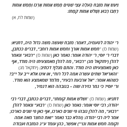
וַיַּעַשׂ אֶת מִזְבַּח הָעֹלָה עֲצֵי שִׁטִּים חָמֵשׁ אַמּוֹת אָרְכּוֹ וְחָמֵשׁ אַמּוֹת
רָחְבּוֹ רָבוּעַ וְשָׁלֹשׁ אַמּוֹת קֹמָתוֹ:
(שמות לח, א)
ר' יהודה לטעמיה, דאמר: מזבח שעשה משה גדול היה, דתניא:
(שמות כז) "
חמש אמות אורך וחמש אמות רוחב", דברים ככתבן,
דברי ר' יוסי; ר' יהודה אומר: נאמר כאן
(שמות כז)
"רבוע" ונאמר
להלן (יחזקאל מג) "רבוע", מה להלן מאמצעיתו היה מודד, אף
כאן מאמצעיתו היה מודד. והתם מנלן? דכתיב:
(יחזקאל מג)
"
והאריאל שתים עשרה אמה לכל רוח", או אינו אלא י"ב על י"ב?
כשהוא אומר: "אל ארבעת רבעיו", מלמד שמאמצע הוא מודד.
ור' יוסי? כי גמר גזירה שוה – בגובהה הוא דגמיר,
דתניא:
(שמות כז) "
ושלש אמות קומתו", דברים ככתבן, דברי רבי
יהודה; רבי יוסי אומר: נאמר כאן
(שמות כז) "
רבוע" ונאמר להלן
"רבוע", מה להלן גובהו פי שנים כארכו, אף כאן פי שנים כארכו;
אמר ליה רבי יהודה: (והלא כבר נאמר "ואת החצר מאה אמה
וקומה חמש אמות וגו'") אפשר, כהן עומד ע"ג המזבח ועבודה