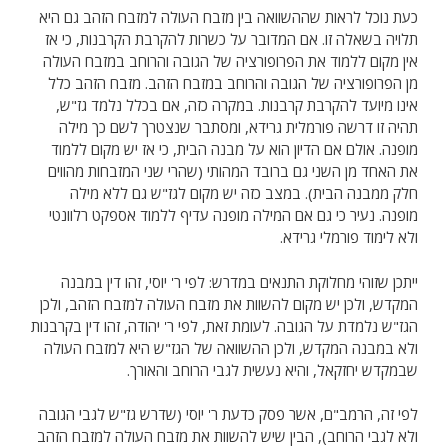
כעת נוכל לראות שההשוואה בין מזבח העולה למזבח הזהב גם היא
תלויה בשאלה זו. אם המדובר על כשרות להקרבת הקרבנות, כי אז
אין מקום ללמוד את הפרופורציה של הגובה והרוחב במזבח העולה
מן הפרופורציה של הגובה והרוחב במזבח הזהב. מזבח הזהב כלל
אינו מיועד להקרבת קרבנות. במקרה כזה, אם בכלל נלמד גז"ש,
תהיה זו דרשה פורמלית גרידא, ומסתבר שנצטרך לשם כך מילה
מופנה. אולם אם הדיון הוא על מבנה הבית, כי אז יש מקום ללמוד
את האחד מן השני גם ברובד המהותי (שהרי שני המזבחות מהווים
חלק ממבנה הבית). במצב כזה יש מקום לגז"ש גם ללא מילה
מופנה. נעיר כי גם אם המילה מופנה עדיף ללמוד אספקט רלוונטי
ולא לימוד פורמלי גרידא.
ייתכן שזוהי מחלוקת התנאים במדרש: לפי ר' יוסי, זהו דין במבנה
המקדש, ולכן יש מקום להשוות את מזבח העולה למזבח הזהב, ולכן
הגז"ש נלמדת על הגובה. לעומת זאת, לפי ר' יהודה, זהו דין בקרבנות
ולא במבנה המקדש, ולכן ההשוואה של הגז"ש היא למזבח העולה
שבמקדש יחזקאל, והיא נעשית לגבי הרוחב והאורך.
לפי זה, הרמב"ם, אשר פסק כדעת ר' יוסי (שדרש גז"ש לגבי הגובה
ולא לגבי הרוחב), הבין שיש להשוות את מזבח העולה למזבח הזהב