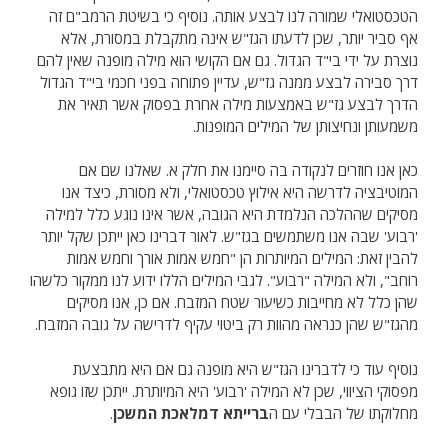
הטכסטואלי שמורה לנו לבצע אותה. נוסיף כי בשיטת הרמב"ם זה
אף סביר יותר, שכן לדעתו הגז"ש אינה מתקבלת במסורת, אלא
נוצרת על ידי בי"ד הגדול. גם אם הקושי הוא מילה מופנה שאין להם
דרך סבירה לבצע ממנה גז"ש, עדיין פתוחה בפני חכמי בי"ד הגדול
הדרך לבצע גז"ש באמצעות מילה אחרת בפסוק אשר תאיר את
משמעותן ונחיצותן של המילים המופנות.
כאן אנו חוזרים לנקודה בה סיימנו את חלק א. שאלנו שם אם
המוטיבציה לדרשה היא אילוץ טכסטואלי, ולא מסורת, כיצד אנו
מסיקים שההלכה הנלמדת היא הגובה, אשר אינו נוגע כלל למילה
'רבוע' שבה אנו משתמשים בגז"ש. לאור דברינו כאן ייתכן שקל יותר
להבין זאת: המילים המיותרות הן "חמש אמות אורך וחמש אמות
רוחב", ולא המילה "רבוע". לגבי המילים הללו ידוע לנו ממקור כלשהו
שהן כלל לא מחייבות כשיעור שטח המזבח. אם כן, אנו מסיקים
מהגז"ש שהן כנראה מהוות רק ביטוי עקיף לדרישה על גובה המזבח.
נוסיף עוד כי לדברינו הגז"ש היא מופנה גם אם היא מתבצעת
מפסוקי הציווי, שכן לא המילה 'רבוע' היא המיותרת. ייתכן שזו גופא
מחלוקתו של הבבלי עם ה
ברייתא דמלאכת המשכן
.