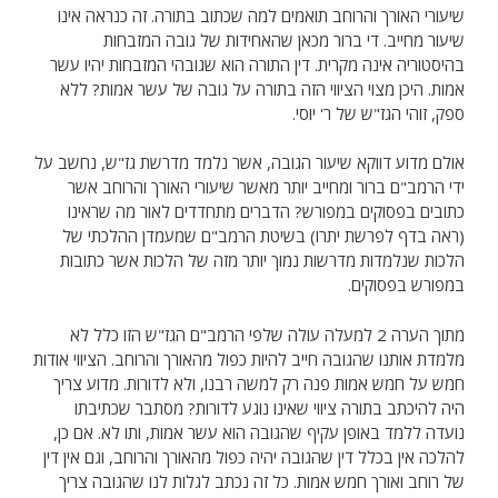
שיעורי האורך והרוחב תואמים למה שכתוב בתורה. זה כנראה אינו
שיעור מחייב. די ברור מכאן שהאחידות של גובה המזבחות
בהיסטוריה אינה מקרית. דין התורה הוא שגובהי המזבחות יהיו עשר
אמות. היכן מצוי הציווי הזה בתורה על גובה של עשר אמות? ללא
ספק, זוהי הגז"ש של ר' יוסי.
אולם מדוע דווקא שיעור הגובה, אשר נלמד מדרשת גז"ש, נחשב על
ידי הרמב"ם ברור ומחייב יותר מאשר שיעורי האורך והרוחב אשר
כתובים בפסוקים במפורש? הדברים מתחדדים לאור מה שראינו
(ראה בדף לפרשת יתרו) בשיטת הרמב"ם שמעמדן ההלכתי של
הלכות שנלמדות מדרשות נמוך יותר מזה של הלכות אשר כתובות
במפורש בפסוקים.
מתוך הערה 2 למעלה עולה שלפי הרמב"ם הגז"ש הזו כלל לא
מלמדת אותנו שהגובה חייב להיות כפול מהאורך והרוחב. הציווי אודות
חמש על חמש אמות פנה רק למשה רבנו, ולא לדורות. מדוע צריך
היה להיכתב בתורה ציווי שאינו נוגע לדורות? מסתבר שכתיבתו
נועדה ללמד באופן עקיף שהגובה הוא עשר אמות, ותו לא. אם כן,
להלכה אין בכלל דין שהגובה יהיה כפול מהאורך והרוחב, וגם אין דין
של רוחב ואורך חמש אמות. כל זה נכתב לגלות לנו שהגובה צריך