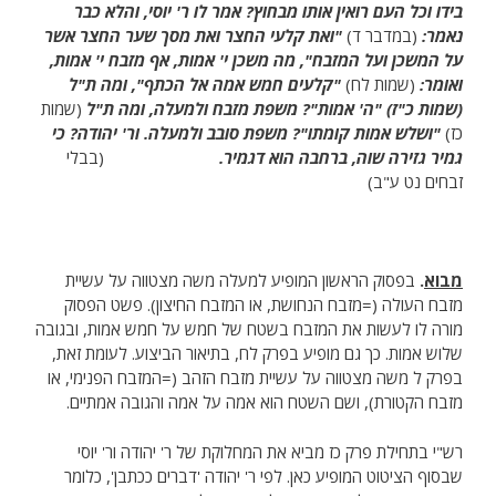
בידו וכל העם רואין אותו מבחוץ? אמר לו ר' יוסי, והלא כבר
נאמר:
(במדבר ד)
"ואת קלעי החצר ואת מסך שער החצר אשר
על המשכן ועל המזבח", מה משכן י' אמות, אף מזבח י' אמות,
ואומר:
(שמות לח)
"קלעים חמש אמה אל הכתף", ומה ת"ל
(שמות כ"ז) "ה' אמות"? משפת מזבח ולמעלה, ומה ת"ל
(שמות
כז)
"ושלש אמות קומתו"? משפת סובב ולמעלה. ור' יהודה? כי
גמיר גזירה שוה, ברחבה הוא דגמיר.
(בבלי
זבחים נט ע"ב)
מבוא
.
בפסוק הראשון המופיע למעלה משה מצטווה על עשיית
מזבח העולה (=מזבח הנחושת, או המזבח החיצון). פשט הפסוק
מורה לו לעשות את המזבח בשטח של חמש על חמש אמות, ובגובה
שלוש אמות. כך גם מופיע בפרק לח, בתיאור הביצוע. לעומת זאת,
בפרק ל משה מצטווה על עשיית מזבח הזהב (=המזבח הפנימי, או
מזבח הקטורת), ושם השטח הוא אמה על אמה והגובה אמתיים.
רש"י בתחילת פרק כז מביא את המחלוקת של ר' יהודה ור' יוסי
שבסוף הציטוט המופיע כאן. לפי ר' יהודה 'דברים ככתבן', כלומר