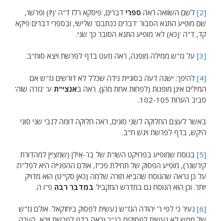
[2]
לשם השוואה ראה
ספרי
דברים, פיסקא רלז ד"ה '(יז) ופרשו',
שם מופיע התנא הסבור 'דברים ככתבם' שלישי, ובספרי דברים פיקא
קד, ד"ה '(כא) לא' מופיע התנא הסובר כך שני.
[3]
על גז"ש ממילה מופנה, ראה מעט בדף לפרשת ויצא סוח"ב.
[4]
להיפך: ישנה דעה בסוגיית נידה שכלל לא דורשים גז"ש אם
המילים אינן מופנות (לפחות אחת מהן). ראה ב
אנצי"ת
ע' 'גזרה שוה'
סביב הערות 102-105.
באשר לעצם החלוקה לשני סוגים, ראה חלוקה דומה לגבי שני סוגי
היקש, בדף לפרשת ויגש ח"ב.
[5]
בנוסח שמופיע בפרויקט השו"ת של בר-אילן (שמציין למהדורת
קירשנר), מופיע הפסוק של תחילת פכ"ז, אולם ההפנייה היא לפל"ח.
על כן נראה שהנוסח שהביא תורה שלמה (כאן סקי"ט) הוא מדויק
יותר. וכן הוא הנוסח גם במדרש המקביל
במדבר רבה
פ"ו ה.
[6]
נעיר כי לפי ר' יהודה הגז"ש נעשית לפסוק ביחזקאל. אולם גז"ש
של ממש לא נעשית לפסוקים בנ"ך (ראה בדף לפרשת וירא, הערה