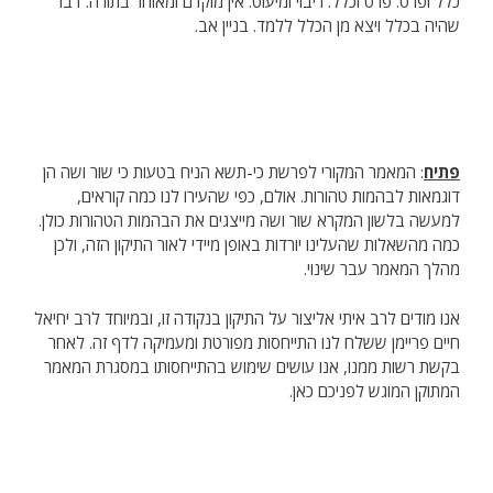
כלל ופרט. פרט וכלל. ריבוי ומיעוט. אין מוקדם ומאוחר בתורה. דבר
שהיה בכלל ויצא מן הכלל ללמד. בניין אב.
פתיח
: המאמר המקורי לפרשת כי-תשא הניח בטעות כי שור ושה הן
דוגמאות לבהמות טהורות. אולם, כפי שהעירו לנו כמה קוראים,
למעשה בלשון המקרא שור ושה מייצגים את הבהמות הטהורות כולן.
כמה מהשאלות שהעלינו יורדות באופן מיידי לאור התיקון הזה, ולכן
מהלך המאמר עבר שינוי.
אנו מודים לרב איתי אליצור על התיקון בנקודה זו, ובמיוחד לרב יחיאל
חיים פריימן ששלח לנו התייחסות מפורטת ומעמיקה לדף זה. לאחר
בקשת רשות ממנו, אנו עושים שימוש בהתייחסותו במסגרת המאמר
המתוקן המוגש לפניכם כאן.