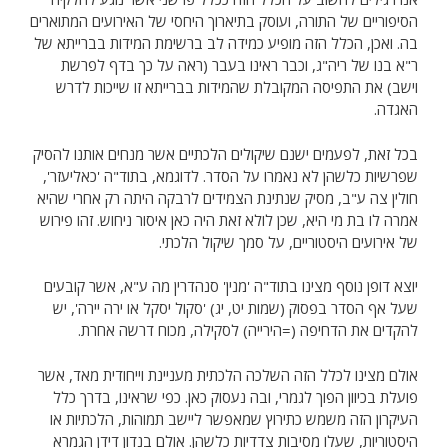
הסיפוריים של התורה, ועוסק בתיארוך היחסי של האירועים המתוארים
בה. ואכן, הכלל הזה מופיע כמידה לב ברשימת המידות בברייתא של
ר"א בנו של ריה"ג, וכבר ראינו בעבר (ראה על כך בדף לפרשת
וישב) את התפיסה המקובלת שהמידות בברייתא זו שייכות לדרש
האגדה.
בכל זאת, לפעמים ישנם שיקולים הלכתיים אשר מנחים אותנו להסיק
שפרשיות כלשהן לא נאמרו על הסדר. לדוגמא, בתוד"ה 'כאליעזר',
חולין צה ע"ב, מסיק שנתינת הצמידים לרבקה היתה רק אחרי שהיא
אמרה לו בת מי היא, שכן לולא זאת היה כאן איסור ניחוש. זהו פירוש
של אירועים היסטוריים, על סמך שיקול הלכתי.
יוצא דופן נוסף מצינו בתוד"ה 'מנין' סנהדרין מה ע"א, אשר קובעים
שעל אף הסדר בפסוק (שמות יט, יג) 'סקול יסקל או ירה יירה', יש
להקדים את הדחיפה (=הירייה) לסקילה, מכוח דרשה אחרת.
אולם מצינו לכלל הזה השלכה הלכתית מעניינת וייחודית מאד, אשר
פועלת בכיוון הפוך לגמרי, ובה נעסוק כאן. כפי שראינו, בדרך כלל
העיקרון הזה משמש כתירוץ שמאפשר ליישב תמוהות, הלכתיות או
היסטוריות, שעלו מסיבות צדדיות כלשהן. אולם בנדון דידן הגמרא