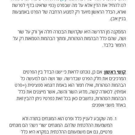
לנו להחיל את הדין אלא על מה שבפרט (כפי שראינו בדף לפרשת
וארא, הכלל הראשון מיועד רק למנוע הרחבה של הפרט באמצעות
בניין אב).
המסקנה מן הדרשה היא שקדושת הבכורה חלה אך ורק על שור
ושה, שהם כלל הבהמות הטהורות, ומתוך הבהמות הטמאות רק על
החמור בלבד.
קושי ראשון
: אם כן, נוכחנו לראות כי ישנו הבדל בין הפרטים
המרכיבים את חלק הפרט שבדרשה. שור ושה הם למעשה כל
הבהמות הטהורות, ואילו חמור הוא באמת דוגמא ספציפית (=פרט
אמיתי). לכאורה קשה, מדוע השור והשה, אשר מייצגים את כלל
הבהמות הטהורות, נחשבים כאן בכל זאת כפרט? ניתן להבין זאת
באחד משני אופנים:
מה שקובע לעניין כלל ופרט הוא המונחים בתורה ולא
המשמעות ההלכתית שלהם. המונחים 'שור' ו'שה' הם מונחים
פרטיים, גם אם משמעותם ההלכתית במקרא היא כלל