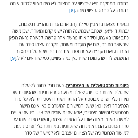
בתורה. המסקנה היא שהציווי על המצווה לא היה הציווי לכתוב אותה
בתורה. על כך הגיע ציווי מיוחד.
[8]
ובאמת מצאנו בראב"ן סי' לד (הביאו בהגהות מהר"ב רנשבורג,
יבמות ד ע"א), שכתב שבמשנה תורה יש מוקדם ומאוחר, שכן משה
כתב אותו בעצמו, וסידר אותו פרשה אחר פרשה. לכאורה נראה מכאן
שבשאר התורה, שם אין מוקדם ומאוחר, הקב"ה עצמו סידר את
הדברים. ואם הקב"ה עצמו מסדר את הדברים שלא על פי הסדר
המשמש לדרשה, מוכח שהיו כאן כמה ציוויים, כפי שהראינו לעיל.
[9]
כיווניות טכסטואלית או היסטורית
: כעת נוכל לחזור לשאלה
שהעלינו אודות הכיווניות. שאלנו מדוע הגמרא מניחה שהכיווניות של
מידות כלל ופרט מבוססת על ההתרחשות ההיסטורית ולא על סדר
הכתיבה? ראינו כאן ששני המישורים המעורבים כאן אינם מישור
טכסטואלי ומישור היסטורי, אלא שני מישורים של ציווי. היו שני ציוויים
למשה: האחד מצווה אותו על המצווה עצמה, והשני מצווה אותו על
סדר הכתיבה. הגמרא מניחה שהכיווניות במידות הכלל ופרט נוגעת
למישור הכרונולוגיה של הציוויים עצמם ולא למישור של סדר