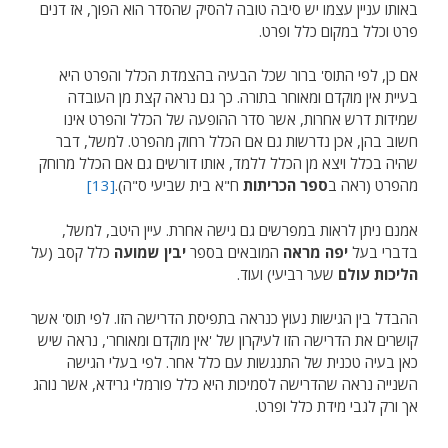
באותו עניין עצמו יש סיבה טובה להסיק שהסדר הוא הפוך, אז דנים
פרט וכלל במקום כלל ופרט.
אם כן, לפי התוס' ברור שכל הבעיה בהצמדת הכלל והפרט היא
בעיית אין מוקדם ומאוחר בתורה. כך גם נראה קצת מן העובדה
שמידות דרש אחרות, אשר סדר ההופעה של הכלל והפרט אינו
חשוב בהן, אכן נדרשות גם אם הכלל רחוק מהפרט. למשל, דבר
שהיה בכלל ויצא מן הכלל ללמד, אותו דורשים גם אם הכלל מרוחק
מהפרט (ראה ב
ספר הכריתות
ח"א בית שביעי ס"ה).
[13]
אמנם ניתן לראות במפרשים גם גישה אחרת. עיין היטב, למשל,
בדברי בעל
יפה מראה
המובאים בספר
יבין שמועה
כלל קסב (על
הליכות עולם
שער רביעי) ועוד.
ההבדל בין הגישות נעוץ כנראה בתפיסת הדרישה הזו. לפי תוס' אשר
קושרים את הדרישה הזו לעיקרון של 'אין מוקדם ומאוחר', נראה שיש
כאן בעיה טכנית של התנגשות עם כלל אחר. לפי בעלי הגישה
השנייה נראה שהדרישה לסמיכות היא כלל פורמלי גרידא, אשר נוהג
אך ורק לגבי מידת כלל ופרט.