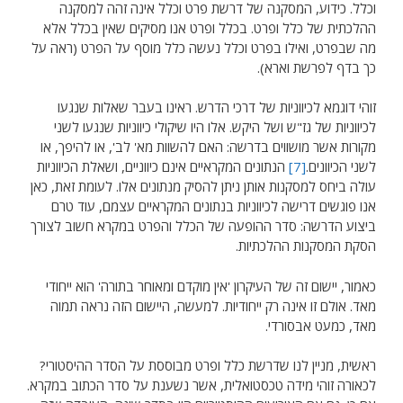
וכלל. כידוע, המסקנה של דרשת פרט וכלל אינה זהה למסקנה
ההלכתית של כלל ופרט. בכלל ופרט אנו מסיקים שאין בכלל אלא
מה שבפרט, ואילו בפרט וכלל נעשה כלל מוסף על הפרט (ראה על
כך בדף לפרשת וארא).
זוהי דוגמא לכיווניות של דרכי הדרש. ראינו בעבר שאלות שנגעו
לכיווניות של גז"ש ושל היקש. אלו היו שיקולי כיווניות שנגעו לשני
מקורות אשר מושווים בדרשה: האם להשוות מא' לב', או להיפך, או
לשני הכיוונים.
[7]
הנתונים המקראיים אינם כיווניים, ושאלת הכיווניות
עולה ביחס למסקנות אותן ניתן להסיק מנתונים אלו. לעומת זאת, כאן
אנו פוגשים דרישה לכיווניות בנתונים המקראיים עצמם, עוד טרם
ביצוע הדרשה: סדר ההופעה של הכלל והפרט במקרא חשוב לצורך
הסקת המסקנות ההלכתיות.
כאמור, יישום זה של העיקרון 'אין מוקדם ומאוחר בתורה' הוא ייחודי
מאד. אולם זו אינה רק ייחודיות. למעשה, היישום הזה נראה תמוה
מאד, כמעט אבסורדי.
ראשית, מניין לנו שדרשת כלל ופרט מבוססת על הסדר ההיסטורי?
לכאורה זוהי מידה טכסטואלית, אשר נשענת על סדר הכתוב במקרא.