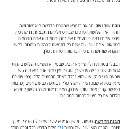
בכלל ופרט בגלל החציצה של המילה 'פטר'.
מהם שור ושה
: מבואר בגמרא שהפרט בדרשה הוא 'שור ושה
וחמור'. אלו שלושת הפרטים שביחס אליהם מתבצעת דרשת כלל
ופרט. אולם נראה כי מעמדם אינו זהה. חמור הוא אחת הבהמות
הטמאות, אולם שור ושה אינם רק דוגמאות לבהמות טהורות. בלשון
המקרא שור ושה הם כל הבהמות הטהורות כולן.
הבבלי בסוגיית חולין פ' ע"א קובע שבמקרא מופיעות שלוש בהמות
טהורות: שור וכבש (או כשב) ועז. כל מין טהור אחר הוא חיה (יש
שבעה סוגי חיה), או שהוא נכלל באחד מהמינים הללו (כפי שמוכח
מעיון בסוגיא שם). המילה 'שה' כוללת בתוכה כבשים ועזים (כמבואר
בפרשת קרבן פסח ועוד). אם כן, המילים 'שור ושה' בלשון המקרא
כוללות את כל מיני הבהמות הטהורות.
מבנה הדרשה
: כאמור, מלשון הגמרא עולה שהכלל הוא 'כל מקנך
תיזכר', והפרט הוא 'שור ושה וחמור'.
[3]
מידת הדרש כלל ופרט מורה