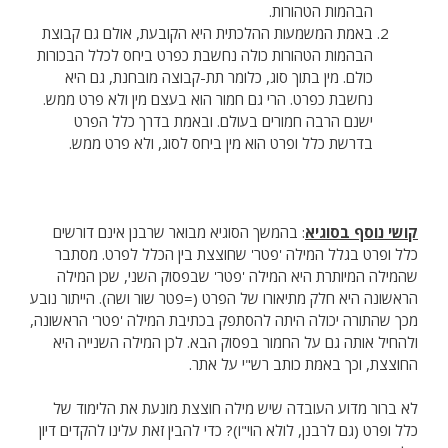
הבהמות הטהורות.
באמת המשמעות ההלכתית היא הקובעת, אולם גם קבוצת
הבהמות הטהורות כולה נחשבת כפרט ביחס לכלל הבכורות
כולם. מין בתוך סוג, כלומר תת-קבוצה מובחנת, גם היא
נחשבת כפרט. הרי גם חמור הוא בעצם מין ולא פרט ממש.
ישנם הרבה חמורים בעולם. ובאמת בדרך כלל הפרט
בדרשת כלל ופרט הוא מין ביחס לסוג, ולא פרט ממש.
קושי נוסף בסוגיא
: בהמשך הסוגיא מבואר שרבנן אינם דורשים
כלל ופרט בגלל המילה 'פטר' שחוצצת בין הכלל לפרט. מסתבר
שהמילה המיותרת היא המילה 'פטר' שבפסוק השני, שכן המילה
הראשונה היא חלק מתיאורו של הפרט (=פטר שור ושה). הייתור נובע
מכך שהתורה יכולה היתה להסתפק בכתיבת המילה 'פטר' הראשונה,
ולהחיל אותה גם על החמור בפסוק הבא. לכן המילה השנייה היא
החוצצת, וכך באמת כותב רש"י על אתר.
לא ברור מדוע העובדה שיש מילה חוצצת מונעת את הלימוד של
כלל ופרט (גם לרבנן, לולא הוי"ו)? כדי להבין זאת עלינו להקדים דיון