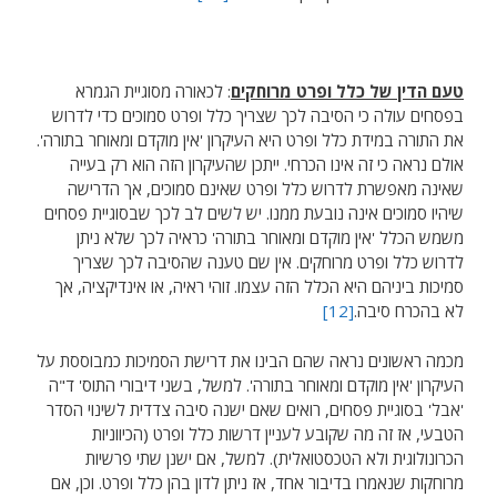
טעם הדין של כלל ופרט מרוחקים
: לכאורה מסוגיית הגמרא
בפסחים עולה כי הסיבה לכך שצריך כלל ופרט סמוכים כדי לדרוש
את התורה במידת כלל ופרט היא העיקרון 'אין מוקדם ומאוחר בתורה'.
אולם נראה כי זה אינו הכרחי. ייתכן שהעיקרון הזה הוא רק בעייה
שאינה מאפשרת לדרוש כלל ופרט שאינם סמוכים, אך הדרישה
שיהיו סמוכים אינה נובעת ממנו. יש לשים לב לכך שבסוגיית פסחים
משמש הכלל 'אין מוקדם ומאוחר בתורה' כראיה לכך שלא ניתן
לדרוש כלל ופרט מרוחקים. אין שם טענה שהסיבה לכך שצריך
סמיכות ביניהם היא הכלל הזה עצמו. זוהי ראיה, או אינדיקציה, אך
לא בהכרח סיבה.
[12]
מכמה ראשונים נראה שהם הבינו את דרישת הסמיכות כמבוססת על
העיקרון 'אין מוקדם ומאוחר בתורה'. למשל, בשני דיבורי התוס' ד"ה
'אבל' בסוגיית פסחים, רואים שאם ישנה סיבה צדדית לשינוי הסדר
הטבעי, אז זה מה שקובע לעניין דרשות כלל ופרט (הכיווניות
הכרונולוגית ולא הטכסטואלית). למשל, אם ישנן שתי פרשיות
מרוחקות שנאמרו בדיבור אחד, אז ניתן לדון בהן כלל ופרט. וכן, אם