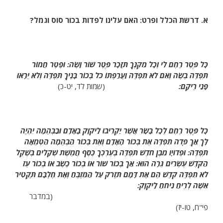
א. דרשת הכלל ופרט: האם עלינו לפדות בכור סוס וגמל?
כָּל פֶּטֶר רֶחֶם לִי וְכָל מִקְנְךָ תִּזָּכָר פֶּטֶר שׁוֹר וָשֶׂה: וּפֶטֶר חֲמוֹר
תִּפְדֶּה בְשֶׂה וְאִם לֹא תִפְדֶּה וַעֲרַפְתּוֹ כֹּל בְּכוֹר בָּנֶיךָ תִּפְדֶּה וְלֹא יֵרָאוּ
פָנַי רֵיקָם:
(שמות לד, יט-כ)
כָּל פֶּטֶר רֶחֶם לְכָל בָּשָׂר אֲשֶׁר יַקְרִיבוּ לַיקֹוָק בָּאָדָם וּבַבְּהֵמָה יִהְיֶה
לָּךְ אַךְ פָּדֹה תִפְדֶּה אֵת בְּכוֹר הָאָדָם וְאֵת בְּכוֹר הַבְּהֵמָה הַטְּמֵאָה
תִּפְדֶּה: וּפְדוּיָו מִבֶּן חֹדֶשׁ תִּפְדֶּה בְּעֶרְכְּךָ כֶּסֶף חֲמֵשֶׁת שְׁקָלִים בְּשֶׁקֶל
הַקֹּדֶשׁ עֶשְׂרִים גֵּרָה הוּא: אַךְ בְּכוֹר שׁוֹר אוֹ בְכוֹר כֶּשֶׂב אוֹ בְכוֹר עֵז
לֹא תִפְדֶּה קֹדֶשׁ הֵם אֶת דָּמָם תִּזְרֹק עַל הַמִּזְבֵּחַ וְאֶת חֶלְבָּם תַּקְטִיר
אִשֶּׁה לְרֵיחַ נִיחֹחַ לַיקֹוָק:
(במדבר
פי"ח, טו-יז)