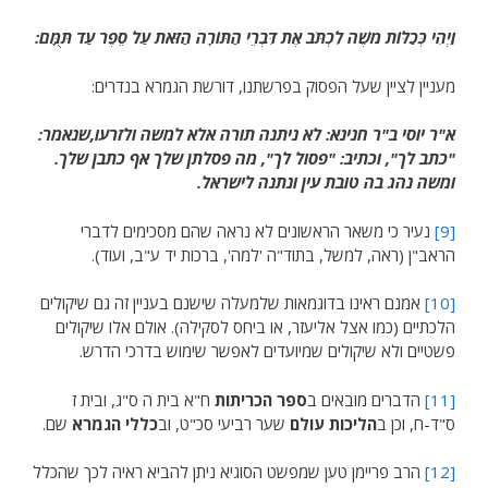
וַיְהִי כְּכַלּוֹת מֹשֶׁה
לִכְתֹּב
אֶת דִּבְרֵי הַתּוֹרָה הַזֹּאת עַל סֵפֶר עַד תֻּמָּם:
מעניין לציין שעל הפסוק בפרשתנו, דורשת הגמרא בנדרים:
א"ר יוסי ב"ר חנינא: לא ניתנה תורה אלא למשה ולזרעו,שנאמר:
"כתב לך", וכתיב: "פסול לך", מה פסלתן שלך אף כתבן שלך.
ומשה נהג בה טובת עין ונתנה לישראל.
[9]
נעיר כי משאר הראשונים לא נראה שהם מסכימים לדברי
הראב"ן (ראה, למשל, בתוד"ה 'למה', ברכות יד ע"ב, ועוד).
[10]
אמנם ראינו בדוגמאות שלמעלה שישנם בעניין זה גם שיקולים
הלכתיים (כמו אצל אליעזר, או ביחס לסקילה). אולם אלו שיקולים
פשטיים ולא שיקולים שמיועדים לאפשר שימוש בדרכי הדרש.
[11]
הדברים מובאים ב
ספר הכריתות
ח"א בית ה ס"ג, ובית ז
ס"ד-ח, וכן ב
הליכות עולם
שער רביעי סכ"ט, וב
כללי הגמרא
שם.
[12]
הרב פריימן טען שמפשט הסוגיא ניתן להביא ראיה לכך שהכלל