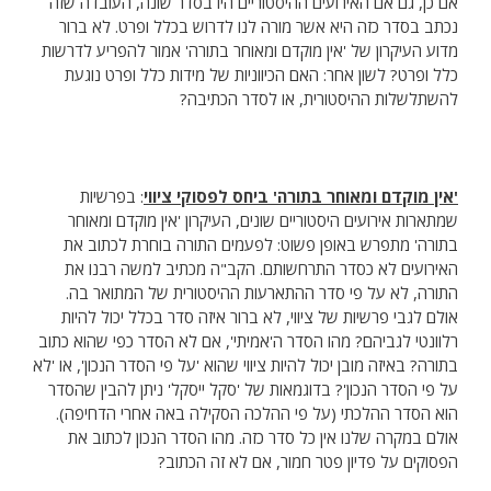
אם כן, גם אם האירועים ההיסטוריים היו בסדר שונה, העובדה שזה
נכתב בסדר כזה היא אשר מורה לנו לדרוש בכלל ופרט. לא ברור
מדוע העיקרון של 'אין מוקדם ומאוחר בתורה' אמור להפריע לדרשות
כלל ופרט? לשון אחר: האם הכיווניות של מידות כלל ופרט נוגעת
להשתלשלות ההיסטורית, או לסדר הכתיבה?
'אין מוקדם ומאוחר בתורה' ביחס לפסוקי ציווי
: בפרשיות
שמתארות אירועים היסטוריים שונים, העיקרון 'אין מוקדם ומאוחר
בתורה' מתפרש באופן פשוט: לפעמים התורה בוחרת לכתוב את
האירועים לא כסדר התרחשותם. הקב"ה מכתיב למשה רבנו את
התורה, לא על פי סדר ההתארעות ההיסטורית של המתואר בה.
אולם לגבי פרשיות של ציווי, לא ברור איזה סדר בכלל יכול להיות
רלוונטי לגביהם? מהו הסדר ה'אמיתי', אם לא הסדר כפי שהוא כתוב
בתורה? באיזה מובן יכול להיות ציווי שהוא 'על פי הסדר הנכון', או 'לא
על פי הסדר הנכון'? בדוגמאות של 'סקל ייסקל' ניתן להבין שהסדר
הוא הסדר ההלכתי (על פי ההלכה הסקילה באה אחרי הדחיפה).
אולם במקרה שלנו אין כל סדר כזה. מהו הסדר הנכון לכתוב את
הפסוקים על פדיון פטר חמור, אם לא זה הכתוב?