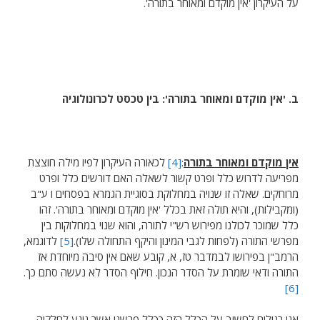
על העיקרון 'אין מוקדם ומאוחר בתורה'.
ב. 'אין מוקדם ומאוחר בתורה': בין טכסט לכרונולוגיה
אין מוקדם ומאוחר בתורה
:
[4]
לכאורה העיקרון לפיו מילה חוצצת
מפריעה לדרוש כלל ופרט קשור לשאלה האם דורשים כלל ופרט
מרוחקים. שאלה זו שנויה במחלוקת בסוגיית הגמרא בפסחים ו ע"ב
(ומקבילות), והיא תולה זאת בכלל 'אין מוקדם ומאוחר בתורה'. זהו
כלל שמוכר לכולנו מפירוש רש"י לתורה, והוא שנוי במחלוקות בין
מפרשי התורה (לפחות לגבי המינון והיקף התחולה שלו).
[5]
לדוגמא,
הרמב"ן בפירושו לבמדבר טז, א, קובע שאם אין סיבה מיוחדת אז
התורה ודאי שומרת על הסדר הנכון. חילוף הסדר לא נעשה סתם כך.
[6]
אנו רגילים לחשוב על הכלל הזה ככלל פרשני אשר נוגע לחלקיה