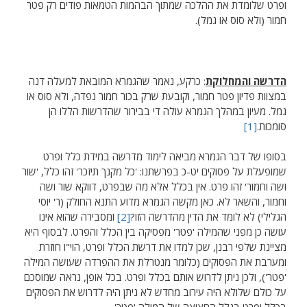
ופרט שלומדת את ההלכה שמתוך הבהמות הטמאות פודים רק פטר
חמור (ולא סוס או גמל).
הדרשה והמחלוקת
: כרקע, נאמר שהגמרא המובאת למעלה דנה
במצוות פדיון פטר חמור, וקובעת שרק בכור חמור נפדה, ולא סוס או
גמל. מעיון במהלך הגמרא עולה די בבירור שהדרשות הללו הן
סומכות.
[1]
בסופו של דבר הגמרא מביאה לימוד מדרשה במידת כלל ופרט
שמופעלת על פסוקים יט-כ בפרשתנו: 'כל מקנך תיזכר' זהו כלל, 'שור
ושה וחמור' זהו פרט. אין בכלל אלא מה שבפרט, דווקא שור ושה
וחמור, והשאר לא. כאן מקשה הגמרא מדוע התנא החולק (ר' יוסי
הגלילי) לא לומד את הדין מהדרשה הזו?
[2]
ומסבירה שהוא אינו
עושה כן מפני שהמילה 'פטר' מפסיקה בין הכלל והפרט. לבסוף היא
מציינת שלפי רבנן, שכן למדו את דרשת הכלל ופרט, הוי"ו חוזרת
ומערבת את הפסוקים (כלומר מנטרלת את ההפרדה שעושה המילה
'פטר'), ולכן ניתן לדרוש אותם בכלל ופרט. בכל אופן, נראה שמוסכם
על כולם שלולא היה עירוב מחדש לא ניתן היה לדרוש את הפסוקים