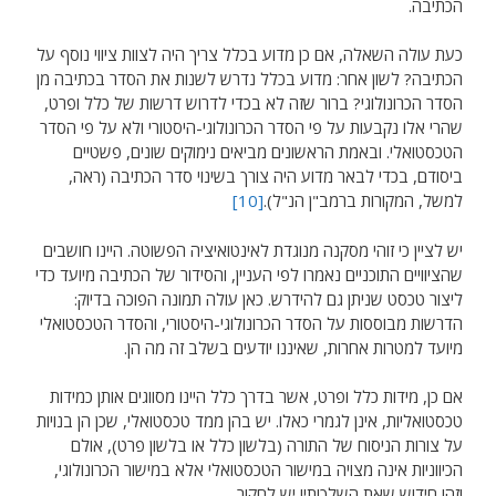
הכתיבה.
כעת עולה השאלה, אם כן מדוע בכלל צריך היה לצוות ציווי נוסף על
הכתיבה? לשון אחר: מדוע בכלל נדרש לשנות את הסדר בכתיבה מן
הסדר הכרונולוגי? ברור שזה לא בכדי לדרוש דרשות של כלל ופרט,
שהרי אלו נקבעות על פי הסדר הכרונולוגי-היסטורי ולא על פי הסדר
הטכסטואלי. ובאמת הראשונים מביאים נימוקים שונים, פשטיים
ביסודם, בכדי לבאר מדוע היה צורך בשינוי סדר הכתיבה (ראה,
למשל, המקורות ברמב"ן הנ"ל).
[10]
יש לציין כי זוהי מסקנה מנוגדת לאינטואיציה הפשוטה. היינו חושבים
שהציוויים התוכניים נאמרו לפי העניין, והסידור של הכתיבה מיועד כדי
ליצור טכסט שניתן גם להידרש. כאן עולה תמונה הפוכה בדיוק:
הדרשות מבוססות על הסדר הכרונולוגי-היסטורי, והסדר הטכסטואלי
מיועד למטרות אחרות, שאיננו יודעים בשלב זה מה הן.
אם כן, מידות כלל ופרט, אשר בדרך כלל היינו מסווגים אותן כמידות
טכסטואליות, אינן לגמרי כאלו. יש בהן ממד טכסטואלי, שכן הן בנויות
על צורות הניסוח של התורה (בלשון כלל או בלשון פרט), אולם
הכיווניות אינה מצויה במישור הטכסטואלי אלא במישור הכרונולוגי,
וזהו חידוש שאת השלכותיו יש לחקור.