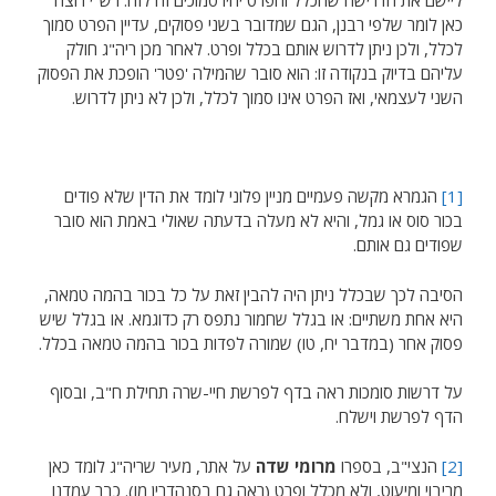
ליישם את הדרישה שהכלל והפרט יהיו סמוכים זה לזה. רש"י רוצה
כאן לומר שלפי רבנן, הגם שמדובר בשני פסוקים, עדיין הפרט סמוך
לכלל, ולכן ניתן לדרוש אותם בכלל ופרט. לאחר מכן ריה"ג חולק
עליהם בדיוק בנקודה זו: הוא סובר שהמילה 'פטר' הופכת את הפסוק
השני לעצמאי, ואז הפרט אינו סמוך לכלל, ולכן לא ניתן לדרוש.
[1]
הגמרא מקשה פעמיים מניין פלוני לומד את הדין שלא פודים
בכור סוס או גמל, והיא לא מעלה בדעתה שאולי באמת הוא סובר
שפודים גם אותם.
הסיבה לכך שבכלל ניתן היה להבין זאת על כל בכור בהמה טמאה,
היא אחת משתיים: או בגלל שחמור נתפס רק כדוגמא. או בגלל שיש
פסוק אחר (במדבר יח, טו) שמורה לפדות בכור בהמה טמאה בכלל.
על דרשות סומכות ראה בדף לפרשת חיי-שרה תחילת ח"ב, ובסוף
הדף לפרשת וישלח.
[2]
הנצי"ב, בספרו
מרומי שדה
על אתר, מעיר שריה"ג לומד כאן
מריבוי ומיעוט, ולא מכלל ופרט (ראה גם בסנהדרין מו). כבר עמדנו