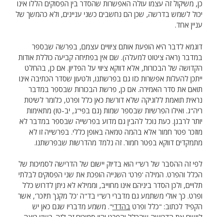
כן, משיקול זה עצמו עולה האפשרות שהסדר בין הפסוקים הללו אינו
יכול לשמש בדרשה, שכן הם נחשבים כשני עניינים, ולא כהמשך של
עניין אחד.
דוגמא לדבר היא הופעת אותם ציוויים עצמם, בפרשה שבספר
במדבר (ראה ציטוט למעלה). שם אין בפתיחה קביעה כוללת אודות
הקדושה של הבכורות, אלא דווקא ציווי על הפדיון. אם כן, בהחלט
ייתכן להעלות אפשרות כזו גם בפרשתנו, ולטעון שסדר הכתיבה אינו
תואם את סדר האמירה. אם כן, פרשת הבכורות שבספר במדבר
נראית תואמת ללוגיקה שלא דורשת כאן כלל ופרט, כלומר לשיטת
ריה"ג. ואילו הפרשיות שבספר שמות (גם בפי"ג, יב-טו) מתאימות
יותר לרבנן. כעת נוכל להבין גם מדוע בפרשייה שבספר במדבר לא
מוזכר פטר חמור אלא בהמה טמאה באופן כללי. בפרשייה זו לא
מתמקדים דווקא בפטר חמור. זה נלמד מהדרשות שבפרשתנו.
לפי זה ההסבר של רש"י הוא בדיוק יישום של הדרישה לסמיכות של
הכלל והפרט. המילה 'פרט' השנייה הופכת את שני הפסוקים לבלתי
תלויים, ולכן הסדר ביניהם אינו מחוייב, וממילא לא ניתן לדרוש כלל
ופרט. כך אולי משתמע גם מדברי רש"י בד"ה 'כל מקנך תיזכר', אשר
הקפיד לכתוב: "כלל ופרט
בהדדי
". משמע מדבריו שגם כאן יש