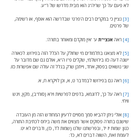
לא פעם על כך שריה"ג הוא מבית מדרשו של ר"ע.
[3]
נציין כי במקרים רבים ה'פרט' שבדרשה הוא אוסף, או רשימה,
של פרטים.
[4]
ראה
אנצי"ת
ע' 'אין מוקדם ומאוחר בתורה'.
[5]
לא מצאנו בתלמודים מי שחולק על הכלל הזה בפירוש. לכאורה
ישנה דעה כזו בירושלמי, שקלים פ"ו ה"א, אולם גם שם מדובר על
שני נושאים בפסוק אחד, וייתכן שרק בגלל זה עולה שם אפשרות כזו.
[6]
ראה גם בפירושו לבמדבר ט, א, וכן לויקרא ח, א.
[7]
ראה על כך, לדוגמא, בדפים לפרשיות וירא (סוח"ב), מקץ, ויגש
וויחי.
[8]
אולי ניתן להביא סמך מסויים לרעיון המחודש הזה מן העובדה
שישנם בתורה פסוקים אשר מצווים את משה ביחס לכתיבת התורה,
כגון: שמות יז יד, ובפרשתנו שלנו (שמות לד, כז), ודברים לא יט.
לעומת זאת, השווה דברים לא, כד: