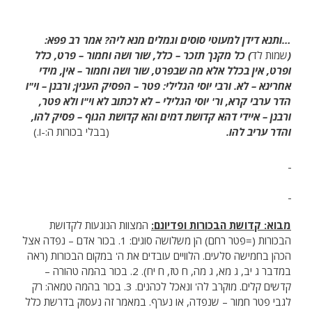
…ותנא דידן למעוטי סוסים וגמלים מנא ליה? אמר רב פפא:
(
שמות לד
) כל מקנך תזכר – כלל, שור ושה וחמור – פרט, כלל
ופרט, אין בכלל אלא מה שבפרט, שור ושה וחמור – אין, מידי
אחרינא – לא. ורבי יוסי הגלילי: פטר – הפסיק הענין; ורבנן – וי"ו
הדר ערבי קרא, ור' יוסי הגלילי – לא לכתוב לא וי"ו ולא פטר,
ורבנן – איידי דהא קדושת דמים והא קדושת הגוף – פסיק להו,
והדר עריב להו.
(בבלי בכורות ה:-ו.)
מבוא: קדושת הבכורות ופדיונם:
המצוות הנוגעות לקדושת
הבכורות (=פטר רחם) הן משלושה סוגים: 1. בכור אדם – נפדה אצל
הכהן בחמישה סלעים. הלוויים עובדים את ה' במקום הבכורות (ראה
במדבר ג יב, ג מא, ג מה, ח טז, ח יח). 2. בכור בהמה טהורה –
קדשים קלים. מוקרב לה' ונאכל לכהנים. 3. בכור בהמה טמאה: רק
לגבי פטר חמור – שנפדה, או נערף. במאמר זה נעסוק בדרשת כלל