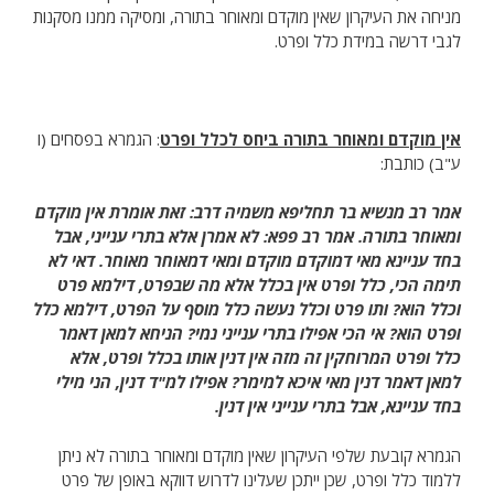
מניחה את העיקרון שאין מוקדם ומאוחר בתורה, ומסיקה ממנו מסקנות
לגבי דרשה במידת כלל ופרט.
אין מוקדם ומאוחר בתורה ביחס לכלל ופרט
: הגמרא בפסחים (ו
ע"ב) כותבת:
אמר רב מנשיא בר תחליפא משמיה דרב: זאת אומרת אין מוקדם
ומאוחר בתורה. אמר רב פפא: לא אמרן אלא בתרי ענייני, אבל
בחד עניינא מאי דמוקדם מוקדם ומאי דמאוחר מאוחר. דאי לא
תימה הכי, כלל ופרט אין בכלל אלא מה שבפרט, דילמא פרט
וכלל הוא? ותו פרט וכלל נעשה כלל מוסף על הפרט, דילמא כלל
ופרט הוא? אי הכי אפילו בתרי ענייני נמי? הניחא למאן דאמר
כלל ופרט המרוחקין זה מזה אין דנין אותו בכלל ופרט, אלא
למאן דאמר דנין מאי איכא למימר? אפילו למ"ד דנין, הני מילי
בחד עניינא, אבל בתרי ענייני אין דנין.
הגמרא קובעת שלפי העיקרון שאין מוקדם ומאוחר בתורה לא ניתן
ללמוד כלל ופרט, שכן ייתכן שעלינו לדרוש דווקא באופן של פרט