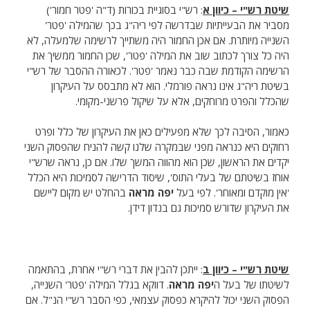
שיטת רש"י – כיוון א
: רש"י בסוגיית בכורות (ד"ה 'פטר חמור')
מסביר את הבעייתיות שבדרשה לפי ריה"ג בכך שהמילה 'פטר'
השנייה מיותרת. אם אכן החמור היה משתייך לרשימה שלמעלה, לא
היה כל צורך לכתוב שוב את המילה 'פטר', שכן החמור ממשיך את
הרשימה הקודמת שבה כבר נאמר 'פטר'. לכאורה ההסבר של רש"י
בשיטת ריה"ג אינו נראה פורמלי. הוא לא מתבסס על העיקרון
שהכלל והפרט מרוחקים, אלא על שיקול פרשני-מקומי.
כאמור, הסיבה לכך שלא מפעילים כאן את העיקרון של כלל ופרט
רחוקים היא כנראה מפני שבמקרה שלנו קשה להניח שהפסוק השני
יקדים את הראשון, שכן הוא מהווה המשך שלו. אם כן, נראה שרש"י
אוחז בשיטתם של בעלי התוס', שיסוד הדרישה לסמיכות היא הכלל
'אין מוקדם ומאוחר'. לפי בעל
יפה מראה
בהחלט יש מקום ליישם
את העיקרון שדורש סמיכות גם בנדון דידן.
שיטת רש"י – כיוון ב
: ייתכן להבין את דברי רש"י אחרת, בהתאמה
לשיטתו של בעל ה
יפה מראה
. דווקא בגלל המילה 'פטר' השנייה,
הפסוק השני יכול להיקרא כפסוק עצמאי, כפי הסבר רש"י הנ"ל. אם