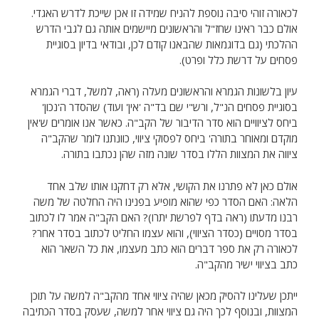
לכאורה זוהי סיבה נוספת להניח שמידה זו אכן שייכת לדרש האגדי.
אולם כבר ראינו שחז"ל והראשונים מיישמים אותה גם לגבי הדרש
ההלכתי (גם בדוגמאות שהבאנו קודם לכן, ובודאי בדיון בסוגיית
פסחים על דרשת כלל ופרט).
עיון בלשונות הגמרא והראשונים מעלה (ראה, למשל, דברי הגמרא
בסוגיית פסחים הנ"ל, ורש"י שם בד"ה 'אין' ועוד) שהסדר ה'נכון'
ביחס לציוויים הוא סדר הדיבור של הקב"ה. כאשר אנו אומרים ש'אין
מוקדם ומאוחר בתורה' ביחס לפסוקי ציווי, כוונתנו לומר שהקב"ה
ציווה את המצוות הללו בסדר שונה מזה שהן נכתבו בתורה.
אולם כאן לא פתרנו את הקושי, אלא רק דחקנו אותו שלב אחד
הלאה: האם הסדר כפי שהוא מופיע בפנינו היה החלטה של משה
רבנו מדעתו (ראה בדף לפרשת יתרו)? האם הקב"ה אמר לו לכתוב
בסדר מסויים (כסדר הציווי), והוא עצמו החליט לכתוב בסדר אחר?
לכאורה רק את ספר דברים הוא כתב מעצמו, את כל השאר הוא
כתב בציווי ישיר מהקב"ה.
ייתכן שעלינו להסיק מכאן שהיה ציווי אחד מהקב"ה למשה על תוכן
המצוות, ובנוסף לכך היה גם ציווי אחר למשה, שעסק בסדר הכתיבה