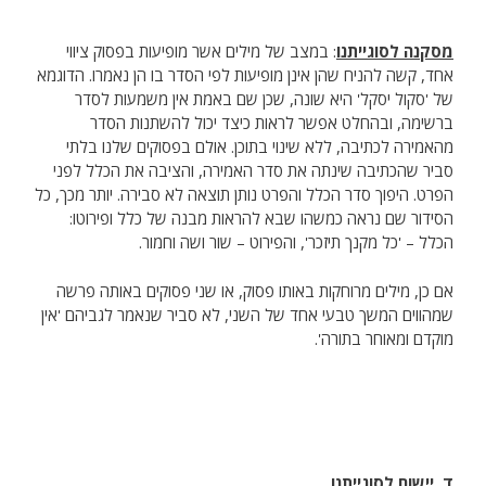
מסקנה לסוגייתנו
: במצב של מילים אשר מופיעות בפסוק ציווי
אחד, קשה להניח שהן אינן מופיעות לפי הסדר בו הן נאמרו. הדוגמא
של 'סקול יסקל' היא שונה, שכן שם באמת אין משמעות לסדר
ברשימה, ובהחלט אפשר לראות כיצד יכול להשתנות הסדר
מהאמירה לכתיבה, ללא שינוי בתוכן. אולם בפסוקים שלנו בלתי
סביר שהכתיבה שינתה את סדר האמירה, והציבה את הכלל לפני
הפרט. היפוך סדר הכלל והפרט נותן תוצאה לא סבירה. יותר מכך, כל
הסידור שם נראה כמשהו שבא להראות מבנה של כלל ופירוטו:
הכלל – 'כל מקנך תיזכר', והפירוט – שור ושה וחמור.
אם כן, מילים מרוחקות באותו פסוק, או שני פסוקים באותה פרשה
שמהווים המשך טבעי אחד של השני, לא סביר שנאמר לגביהם 'אין
מוקדם ומאוחר בתורה'.
ד. יישום לסוגייתנו