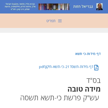
דלג
תוכן
תפריט
‏‏דף מידות-כי תשא
‏‏דף-מידות-תשסד21-כי-תשא-תיקון.pdf
בס"ד
מידה טובה
עש"ק פרשת כי-תשא תשסה