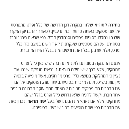
בחזרה לסוגיא שלנו
: במקרה דנן הדרשה של כלל ופרט מתפרסת
על שני פסוקים באותה פרשה ובאותו עניין. לכאורה זהו בדיוק המקרה
שלגביו נחלקו בסוגיות פסחים וסנהדרין הנ"ל. כפי שראינו ריה"ג ורבנן
בסוגייתנו שניהם מסכימים שעקרונית לא דורשים במצב כזה כלל
ופרט, אלא שרבנן בכל זאת דורשים זאת בגלל הוי"ו המחברת.
אמנם ההנמקה בסוגייתנו לא נתלתה בזה שיש כאן כלל ופרט
מרוחקים, אלא בכך שיש מילה חוצצת. זו נראית הנמקה שונה. עוד
נציין כי המחלוקת בנושא כלל ופרט מרוחקים, אשר מופיעה בכמה
מקומות בש"ס, אינה מוזכרת בסוגייתנו. יותר מזה, הפסוקים עליהם
אנו מדברים הם פסוקים סמוכים שהאחד מהם עוקב מבחינה תוכנית
אחר חברו, וקשה להניח שלא נדרוש כלל ופרט בגלל שהם
מרוחקים, אלא אם נאמץ את הבנתו של בעל
יפה מראה
. נבחן כעת
את הדברים כפי שהם מופיעים בפירוש רש"י בסוגייתנו.