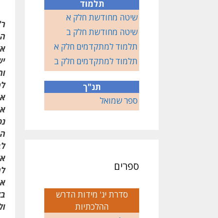
תלמוד
שיטה מחודשת חלק א
ר'
שיטה מחודשת חלק ב
הר
תלמוד למתקדמים חלק א
אל
יש
תלמוד למתקדמים חלק ב
וה
לכ
תנ"ך
את
ספר שמואל
את
נפ
הכ
לב
אל
ספרים
לה
או
סדרת יג' מידות הדרש
בל
ההלכתיות
ול