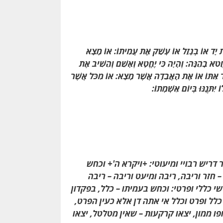
מֶת יָד אוֹ בְגָזֵל אוֹ עָשַׁק אֶת עֲמִיתוֹ: אוֹ מָצָא
טֹא בָהֵנָּה: וְהָיָה כִּי יֶחֱטָא וְאָשֵׁם וְהֵשִׁיב אֶת
ַד אִתּוֹ אוֹ אֶת הָאֲבֵדָה אֲשֶׁר מָצָא: אוֹ מִכֹּל אֲשֶׁר
ִתְּנֶנּוּ בְּיוֹם אַשְׁמָתוֹ:
ר דריש רבויי ומיעוטי: +ויקרא ה'+ וכחש
 חזר וריבה, ריבה ומיעט וריבה – ריבה
י כללי ופרטי: וכחש בעמיתו – כלל, בפקדון
כלל ופרט וכלל אי אתה דן אלא כעין הפרט,
ו ממון, יצאו קרקעות – שאין מטלטל, יצאו