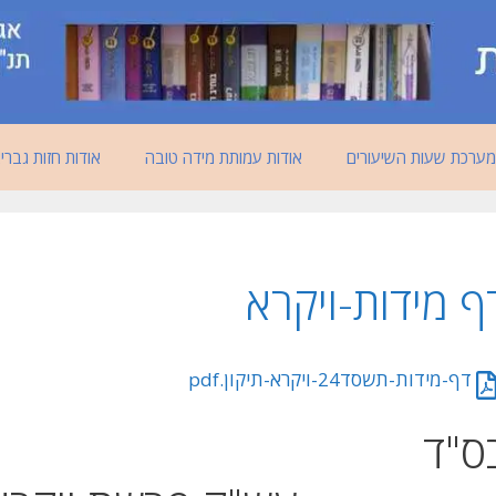
מערכת שעות השיעורים
אודות עמותת מידה טובה
אודות חזות גברי
‏דף מידות-ויקרא
‏‏דף-מידות-תשסד24-ויקרא-תיקון.pdf
ס"ד