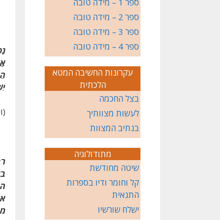
(ש
ספר 1 – מידה טובה
ספר 2 – מידה טובה
ספר 3 – מידה טובה
ספר 4 – מידה טובה
נֶפ
אֲב
עקרונות החשיבה המטא
הַג
הלכתית
יִש
בצל החכמה
(ו
לעשות מצוותיך
בנתיב המצוות
מתודולוגיה
רב
שיטה מחודשת
בע
קל וחומר ודיו בספרות
הכ
התנאית
או
ישלח שורשיו
מה