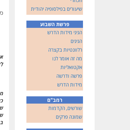
הכוזרי
שיעורים בפילסופיה יהודית
כל
פרשת השבוע
הגיגי מידות הדרש
הגיגים
רלוונטיות בקצרה
אוֹ
מה זה אומר לנו
ל
אקטואליות
פרשה ודרשה
מידות הדרש
מת
רמב"ם
כי
שא
שורשים, הקדמות
שנ
שמונה פרקים
בה