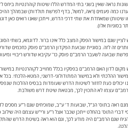
ונות נראה שאין בשני בתי המדרש הללו שיטות קוהרנטיות ביחס לדר
רנו כמה פעמים (ראה, למשל, בדף לפרשת תולדות) שבמהלך ההיסטו
ו שיטות) שמאחדת את שתי דרכי הדרש, וייתכן שאנו רואים כאן דוג
תר בסוגיות אלו).
 לציין שגם במישור הפסק המצב כלל אינו ברור. לדוגמא, בשתי הסו
תרים זה לזה. בסוגיית שבועת הפקדון הרמב"ם פוסק כחכמים שדורשים
רשת שבועה לשעבר הרמב"ם פוסק כר' עקיבא שדורש ריבויי ומיעוטי
 מקום לדון האם הרמב"ם בפסקיו בכלל מחוייב לקוהרנטיות במישור
ישור ההלכתי ולא במישור המתודולוגי-דרשני, המטא-הלכתי. בכל א
ו יכולים כעת לחזור לשיטות הדרש שעומדות בבסיס ההלכות שנפסק
מב"ם עצמו לא התכוין לכך, מבטאת שיטת דרש משולבת.
נם ראה בתוס' הנ"ל, שבועות ד' ע"ב, שמוכיחים שגם ר"ע מסכים לדבר
י דברי התוס' בהחלט ייתכן שכבר אצל ר"ע ורי"ש עצמם היה שילוב כל
ניח שגם הרמב"ם היה מודע לכך, וגם הוא ראה בשיטת הדרש שהת
לכה.