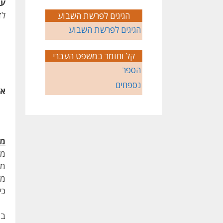
עב
לז
הגיגים לפרשת השבוע
הגיגים לפרשת השבוע
קל וחומר במשפט העברי
הספר
נספחים
א.
מב
מו
מח
מא
כי
במ