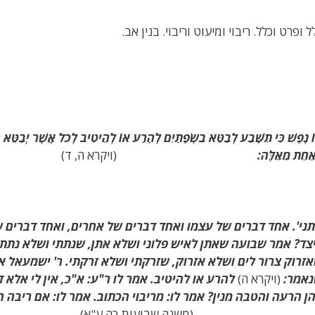
ל ופרט וכלל. ריבוי ומיעוט וריבוי. בנין אב.
 נֶפֶשׁ כִּי תִשָּׁבַע לְבַטֵּא בִשְׂפָתַיִם לְהָרַע אוֹ לְהֵיטִיב לְכֹל אֲשֶׁר יְבַטֵּא הָ
ְאַחַת מֵאֵלֶּה:
(ויקרא ה, ד)
ני'
. אחד דברים של עצמו ואחד דברים של אחרים, ואחד דברים 
צד? אמר שבועה שאתן לאיש פלוני ושלא אתן, שנתתי ושלא נתתי;
זרוק צרור לים ושלא אזרוק, שזרקתי ושלא זרקתי. ר' ישמעאל או
אמר:
(ויקרא ה)
להרע או להיטיב. אמר לו ר"ע: א"כ, אין לי אלא
ן הרעה והטבה מנין? אמר לו: מריבוי הכתוב. אמר לו: אם ריבה ה
(משנה שבועות כה ע"א)