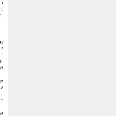
('
בע
וח
מש
לב
דו
מש
של
יש
ע"
ד-
דו
אם