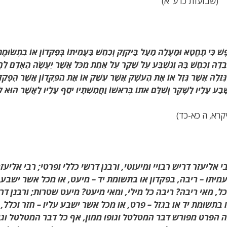
בועות כו ע"א)
ֶשׁ כִּי תֶחֱטָא וּמָעֲלָה מַעַל בַּיקֹוָק וְכִחֵשׁ בַּעֲמִיתוֹ בְּפִקָּדוֹן אוֹ בִתְשׂוּ
ֵדָה וְכִחֶשׁ בָּהּ וְנִשְׁבַּע עַל שָׁקֶר עַל אַחַת מִכֹּל אֲשֶׁר יַעֲשֶׂה הָאָדָם לַחֲ
ְּזֵלָה אֲשֶׁר גָּזָל אוֹ אֶת הָעֹשֶׁק אֲשֶׁר עָשָׁק אוֹ אֶת הַפִּקָּדוֹן אֲשֶׁר הָפְק
ָּׁבַע עָלָיו לַשֶּׁקֶר וְשִׁלַּם אֹתוֹ בְּרֹאשׁוֹ וַחֲמִשִׁתָיו יֹסֵף עָלָיו לַאֲשֶׁר הוּא לוֹ י
יקרא, ה כא-כד)
י אליעזר דריש רבויי ומיעוטי, ורבנן דרשי כללי ופרטי; רבי אליעז
מיתו – ריבה, בפקדון או בתשומת יד – מיעט, או מכל אשר ישבע –
ל, מאי ריבה? ריבה כל מילי, ומאי מיעט? מיעט שטרות; ורבנן דרש
 בתשומת יד או בגזל – פרט, או מכל אשר ישבע עליו – חזר וכלל, 
 הפרט מפורש דבר המטלטל וגופו ממון, אף כל דבר המטלטל וגופ