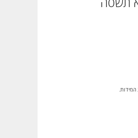
 תשסה
המידות.