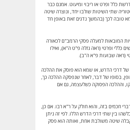
שת כלל ופרט או ריבוי ומיעוט. אמנם כבר
ריה שתי השיטות שולבו יחד, ונוצרה שיטה
מא טובה לכך (בהמשך נדגים זאת באופן חד
גיות המובאות למעלה פסקי הרמב"ם לכאורה
 כללי ופרטי (ראה גזלה פ"ט ה"א), ואילו
 (ראה שבועות פ"א ה"ב).
 של דרכי הדרש, או שמא הוא פוסק את ההלכה
ופן, בסופו של דבר, לאחר שנפסקה ההלכה כך,
ו, וההלכה הפסוקה כשלעצמה, גם אם
י חכמים בזה, והוא חולק על ר"א רבו. אם כן,
שהו בין שתי דרכי הדרש הללו. לפי זה ניתן
קבלה שיטה משולבת אחת, ואותה הוא פסק