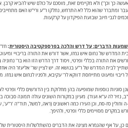
אעשה כך וכך') ולא מקיימים זאת, מוסכם על כולם שיש להביא קרבן
בר ומתברר שהוא כלל לא התרחש, נחלקו ר"ע ורי"ש האם מתחייבים ע
כמים לגבי חיוב שבועת הפיקדון על קרקעות.
מעות הדברים: על דרש והלכה בפרספקטיבה היסטורית
:
חז"ל
ית המדרש של נחום איש גמזו, אשר דורש את התורה בריבויי ומיעוטי.
רשים את התורה בכללי ופרטי, ויסוד דרך הדרש הזו הוא בר' נחוניה ב
תייך לבית המדרש של ר"ע בנושא זה. יש לציין שר' אליעזר היה אחד
 ריבוי ומיעוט מתייחסת דווקא לר' עקיבא, ולפניו לנחום איש גמזו.
נן סוגיות נוספות שמופיעה בהן מחלוקת בין הדורשים כללי ופרטי לא
ב, נזיר לה ע"א ועוד). מעיון במקורות השונים עולה תמונה סבוכה ב
ה וחולין סז-סח, וכן העירו כמה ראשונים (ראה, למשל, תוד"ה 'ר"ע', ש
רש במקרים מסויימים כללי ופרטי, ולהיפך.
 כן, על אף שהגמרא מציגה את הדברים כהשתלשלות היסטורית של ש