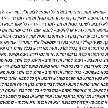
 ישמעאל אומר: אינו חייב אלא על העתיד לבא
. ת"ר:
(ויקרא ה)
להר
עה והטבה, שאין בהן הרעה והטבה מנין? תלמוד לומר:
(ויקרא ה)
א להבא, לשעבר מנין? תלמוד לומר
(ויקרא ה):
לכל אשר יבטא הא
מעאל אומר: להרע או להיטיב – להבא. אמר לו רבי עקיבא: אם כן
רעה, דברים שאין בהן הרעה והטבה מנין? אמר לו: מרבוי הכתוב.
ך. שפיר קא"ל רבי עקיבא לר' ישמעאל! א"ר יוחנן: ר' ישמעאל 
 כל התורה כולה בכלל ופרט, איהו נמי דורש בכלל ופרט, רבי ע
 כל התורה כולה בריבה ומיעט, איהו נמי דורש ריבה ומיעט. מאי ר
ש כי תשבע – ריבה, להרע או להיטיב – מיעט, לכל אשר יבטא האד
ל, מאי ריבה? ריבה כל מילי, ומאי מיעט? מיעט דבר מצוה. ור' 
טא בשפתים – כלל, להרע או להיטיב – פרט, לכל אשר יבטא האדם 
א כעין הפרט, מה הפרט מפורש להבא, אף כל להבא, אהני כללא 
בא, אהני פרטא למעוטי אפילו דברים שיש בהן הרעה והטבה לשע
 להיטיב, מי שאיסורו משום +במדבר ל'+ בל יחל דברו, יצאתה זו 
 תשקרו. רב יצחק בר אבין אמר, אמר קרא: או נפש כי תשבע ל
א שהביטוי קודמת לשבועה, יצא זה אכלתי ולא אכלתי – 