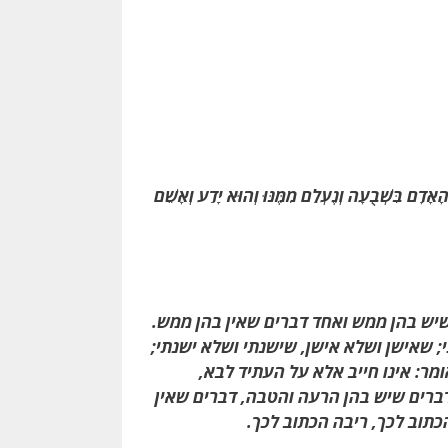
אָדָם בִּשְׁבֻעָה וְנֶעְלַם מִמֶּנּוּ וְהוּא יָדַע וְאָשֵׁם
שיש בהן ממש ואחד דברים שאין בהן ממש.
 שאישן ושלא אישן, שישנתי ושלא ישנתי;
מר: אינו חייב אלא על העתיד לבא,
 דברים שיש בהן הרעה והטבה, דברים שאין
כתוב לכך, ריבה הכתוב לכך.