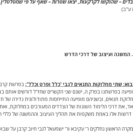
דים – שהוקשו לקרקעות, יצאו שטרות – שאף על פי שמטלטלין אי
 ע"ב)
 המשגה ועיצוב של דרכי הדרש
וא: שתי מחלוקות התנאים לגבי 'כלל ופרט וכלל':
בפרשת קרבן
פיעה בפרשתנו בפרק ה, ישנם שני הקשרים שחז"ל דורשים אותם במי
לוקת תנאים, ובשניהם מופיעה התייחסות מתודולוגית נדירה של חז"
ד, את דרכי הלימוד השונות של הצדדים המעורבים במחלוקת, ואת מ
 דרשות אלו באמת משקפות את תהליך העיצוב וההמשגה של כללי ה
קרה הראשון נחלקים ר' עקיבא ור' ישמעאל לגבי חיוב קרבן על שבו