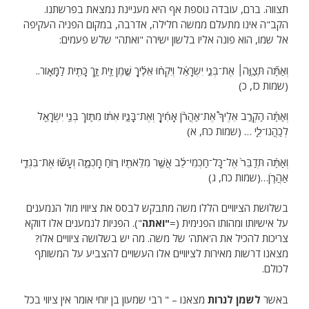
תצווה. ברם, עובדה נוספת אף היא מעניינת נמצאת בפרשתנו.
הקב"ה אינו מתעלם ממשה חלילה, אדרבה, במקום הפניה העקיפה
אל שמו, הוא פונה אליו בלשון ישירה "ואתה" שלש פעמים:
וְאַתָּ֞ה תְּצַוֶּ֣ה׀ אֶת־בְּנֵ֣י יִשְׂרָאֵ֗ל וְיִקְח֨וּ אֵלֶ֜יךָ שֶׁ֣מֶן זַ֥יִת זָ֛ךְ כָּתִ֖ית לַמָּא֑וֹר..
(שמות כז, כ)
וְאַתָּ֡ה הַקְרֵ֣ב אֵלֶיךָ֩ אֶת־אַהֲרֹ֨ן אָחִ֜יךָ וְאֶת־בָּנָ֣יו אִתּ֔וֹ מִתּ֛וֹךְ בְּנֵ֥י יִשְׂרָאֵ֖ל
לְכַהֲנוֹ־לִ֑י … (שמות כח, א)
וְאַתָּ֗ה תְּדַבֵּר֙ אֶל־כָּל־חַכְמֵי־לֵ֔ב אֲשֶׁ֥ר מִלֵּאתִ֖יו ר֣וּחַ חָכְמָ֑ה וְעָשׂ֞וּ אֶת־בִּגְדֵ֧י
אַהֲרֹ֛ן…(שמות כח, ג)
בשלושת הציוויים הללו משה מתבקש לבסס את ציוויו מול הנמענים
על אישיותו ומהותו הפנימית (=
"ואתה
"). הפניות לנמענים אלו דווקא
צריכות להכיל את ה'אתה' של משה. מה יש בשלושה ציוויים אלו?
מצאנו דרשות מאירות לציוויים אלו העשויים להצביע על המשותף
לכולם.
באשר
לשמן לנרות
מצאנו – " רבי שמעון בן יוחי אומר אין ציווי בכל