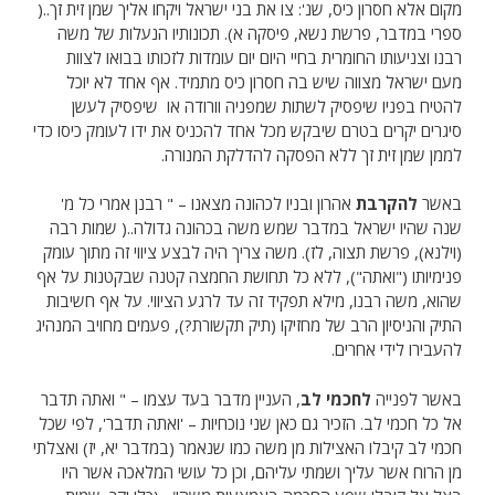
מקום אלא חסרון כיס, שנ': צו את בני ישראל ויקחו אליך שמן זית זך..(
ספרי במדבר, פרשת נשא, פיסקה א). תכונותיו הנעלות של משה
רבנו וצניעותו החומרית בחיי היום יום עומדות לזכותו בבואו לצוות
מעם ישראל מצווה שיש בה חסרון כיס מתמיד. אף אחד לא יוכל
להטיח בפניו שיפסיק לשתות שמפניה וורודה או שיפסיק לעשן
סיגרים יקרים בטרם שיבקש מכל אחד להכניס את ידו לעומק כיסו כדי
לממן שמן זית זך ללא הפסקה להדלקת המנורה.
באשר
להקרבת
אהרון ובניו לכהונה מצאנו – " רבנן אמרי כל מ'
שנה שהיו ישראל במדבר שמש משה בכהונה גדולה..( שמות רבה
(וילנא), פרשת תצוה, לז). משה צריך היה לבצע ציווי זה מתוך עומק
פנימיותו ("ואתה"), ללא כל תחושת החמצה קטנה שבקטנות על אף
שהוא, משה רבנו, מילא תפקיד זה עד לרגע הציווי. על אף חשיבות
התיק והניסיון הרב של מחזיקו (תיק תקשורת?), פעמים מחויב המנהיג
להעבירו לידי אחרים.
באשר לפנייה
לחכמי לב
, העניין מדבר בעד עצמו – " ואתה תדבר
אל כל חכמי לב. הזכיר גם כאן שני נוכחיות – 'ואתה תדבר', לפי שכל
חכמי לב קיבלו האצילות מן משה כמו שנאמר (במדבר יא, יז) ואצלתי
מן הרוח אשר עליך ושמתי עליהם, וכן כל עושי המלאכה אשר היו