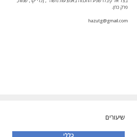
בצל אל קיבלו שפע החכמה באמצעות משה" , (כלי יקר, שמות,
פרק כח).
hazutg@gmail.com
שיעורים
כללי