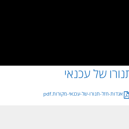
נורו של עכנאי
אגדות-חזל-תנורו-של-עכנאי-מקורות.pdf