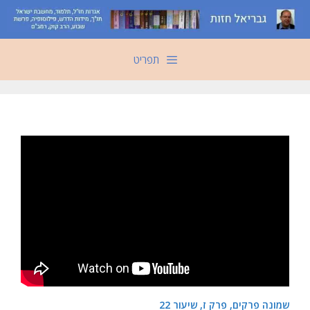
דלג
תוכן
תפריט
שמונה פרקים, פרק ז, שיעור 22