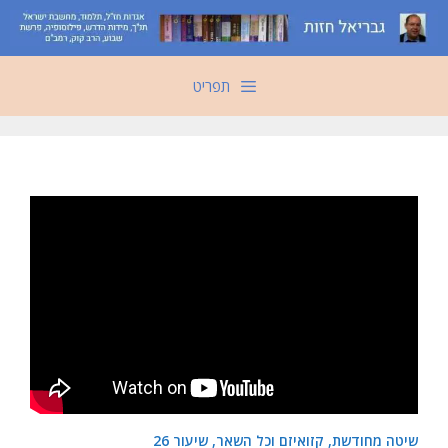
דלג
תוכן
תפריט
שיטה מחודשת, קזואיזם וכל השאר, שיעור 26