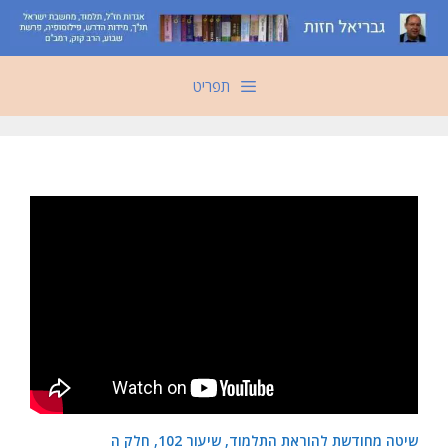
דלג
תוכן
תפריט
שיטה מחודשת להוראת התלמוד, שיעור 102, חלק ה