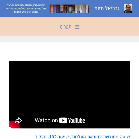
דלג
תוכן
תפריט
שיטה מחודשת להוראת התלמוד, שיעור 102, חלק ד