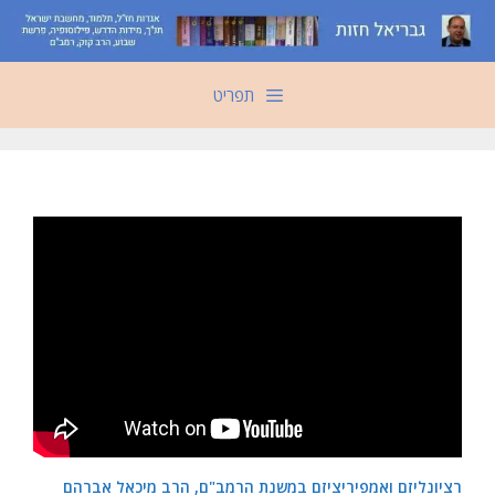
דלג
תוכן
תפריט
רציונליזם ואמפיריציזם במשנת הרמב"ם, הרב מיכאל אברהם