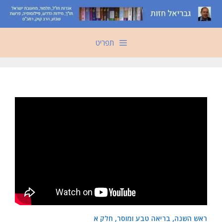
דלג
תוכן
תפריט
ראש השנה, בריאה טבע ומוסר, חלק א