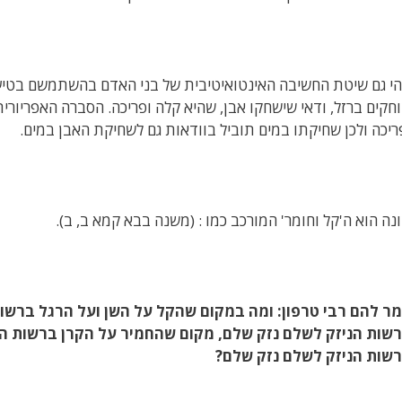
הי גם שיטת החשיבה האינטואיטיבית של בני האדם בהשתמשם בטיעון לו
חקים ברזל, ודאי שישחקו אבן, שהיא קלה ופריכה. הסברה האפריורי
ריכה ולכן שחיקתו במים תוביל בוודאות גם לשחיקת האבן במים.
נה הוא ה'קל וחומר' המורכב כמו : (משנה בבא קמא ב, ב).
ר להם רבי טרפון: ומה במקום שהקל על השן ועל הרגל ברשות
שות הניזק לשלם נזק שלם, מקום שהחמיר על הקרן ברשות הרבי
שות הניזק לשלם נזק שלם?