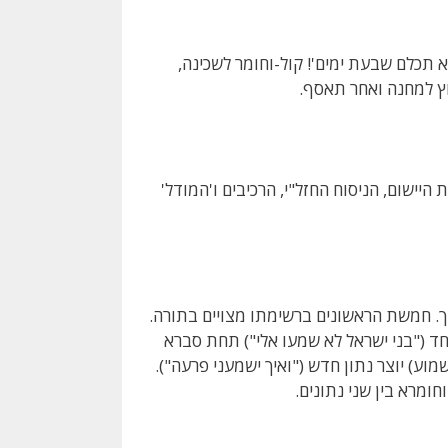
וא תכלם שבעת ימים'! קול-וחומר לשכינה,
וץ למחנה ואחר תאסף.
 היישום, הניסוח החזל"י, הרכיבים ו'המודל'
ך. חמשת הראשונים ברשימתו מצויים בתורה.
אחד ("בני ישראל לא שמעו אלי") תחת סברא
וע) יוצר נתון חדש ("ואיך ישמעני פרעה").
ומרא בין שני נתונים.