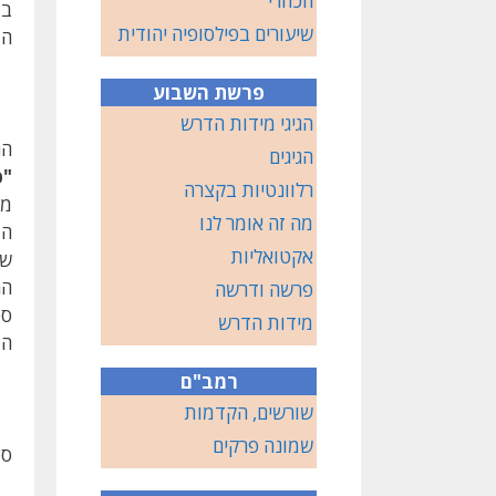
הכוזרי
במ
שיעורים בפילסופיה יהודית
המ
פרשת השבוע
הגיגי מידות הדרש
הג
הגיגים
"פ
רלוונטיות בקצרה
מב
מה זה אומר לנו
המ
אקטואליות
שא
הח
פרשה ודרשה
ספ
מידות הדרש
ה'
רמב"ם
שורשים, הקדמות
שמונה פרקים
ספ