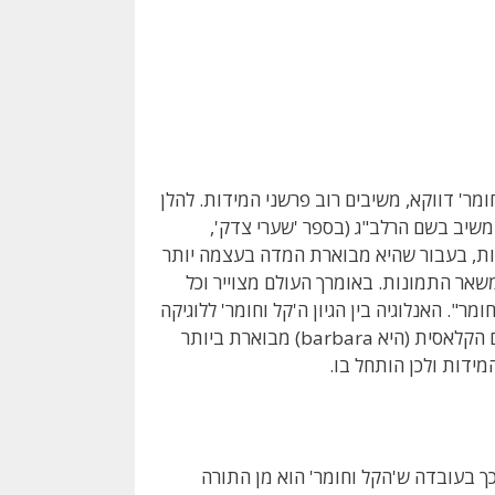
מר' דווקא, משיבים רוב פרשני המידות. להלן
 משיב בשם הרלב"ג (בספר 'שערי צדק',
דות, בעבור שהיא מבוארת המדה בעצמה יותר
אר התמונות. באומרך העולם מצוייר וכל
ר". האנלוגיה בין הגיון ה'קל וחומר' ללוגיקה
האריסטוטלית מוצגת באופן ברור. התמונה הראשונה בתורת ההיקשים הקלאסית (היא barbara) מבוארת ביותר
המידות ולכן הותחל בו.
ך בעובדה ש'הקל וחומר' הוא מן התורה