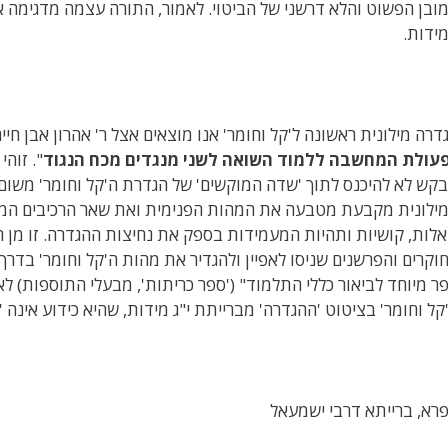
ובן הפשוט והלא דרשני של הביטוי. לאמור, התורה עצמה מדגימה א
ידות.
דרה מילונית ראשונה ל'קל וחומר' אנו מוצאים אצל ר' אהרון אבן חיים (
עולת המחשבה ללמוד השואה לשני מנגדים מכח הנגוד
". זוהי
קש לא להיכנס לתוך 'שדה המוקשים' של הגדרת ה'קל וחומר' משום 
ילונית מקבעת מטבעה את המהות הפנימית ואת שאר הרכיבים המגדי
לות, קושיות ותהיות המעמידות בספק את נחיצות ההגדרה. זו מן
וקרים והפרשנים שניסו לאפיין ולהגדיר את מהות ה'קל וחומר' בדרך 
ר מיוחד לביאור כללי התלמוד" ('ספר כריתות', מבעלי התוספות) לא
קל וחומר' בציטוט 'ההגדרה' מברייתת י"ג מידות, שהיא כידוע אינה '
רא, ברייתא דרבי ישמעאל