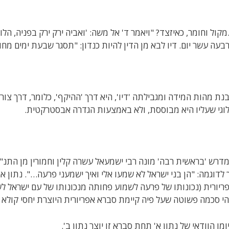
קול וחומר, כאיזצד? "ויאמר ד' אל משה: 'ואביה ירק ירק בפניה, הל
בעה עשר יום. דיו לבא מן הדין להיות כנדון: "תסגר שבעת ימים מח
נת מהות המידה ומגבילתה 'דיו', היא דרך 'ההיקף', כלומר, דרך צורת
וגי שעליו היא מבוססת, ולא באמצעות הגדרה אבסטרקטית.
דרש 'בראשית רבה' מונה רבי ישמעאל עשרה קלין וחמורין מן התנ"
 לדוגמה: "הן בני ישראל לא שמעו אלי ואיך ישמעני פרעה…". נתון 
ריורית (נכונותו של פרעה לשמוע פחותה מנכונותו של עם ישראל לשמ
הי סכמה פשוטה שעל פיה קיימת סברא אפריורית היוצרת יחסי קולא וח
ומו הוודאי של נתון א' תחת סברא זו יוצר נתון ב'.