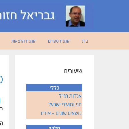
דלג
תוכן
בית
הזמנת ספרים
הזמנת הרצאות
שיעורים
פ
כללי
אגדות חז"ל
חגי ומועדי ישראל
בס
נושאים שונים – אודיו
הא
הלכה