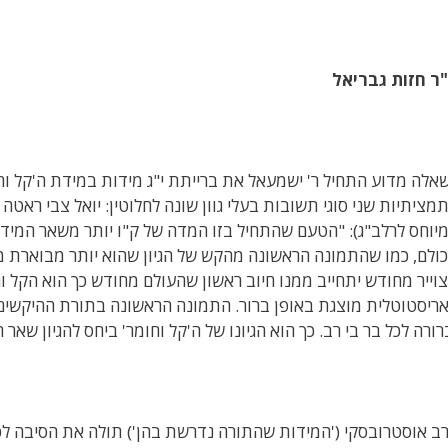
ר חזות גבריאל
אלה מדוע התחיל ר' ישמעאל את ברייתת י"ג מידות במידת ה'קל וחו
מציתיות שני סוגי תשובות בעלי גוון שונה לחלוטין: יואל צבי ראטה
יוחס לרלב"ג): "הטעם שהתחיל בזו המדה של ק"ו יותר משאר המי
ולם, כמו שהתמונה הראשונה מהקש של הגיון שהוא יותר מבוארת מש
וייר מחודש יתחייב ממנו חיוב ראשון שהעולם מחודש כך הוא הקל וחומ
רורה לכל בר בי רב. כך הוא הגיונו של ה'קל וחומר' ביחס להגיון שאר 
ב אוסטרובסקי ('המידות שהתורה נדרשת בהן') תולה את הסיבה לכ