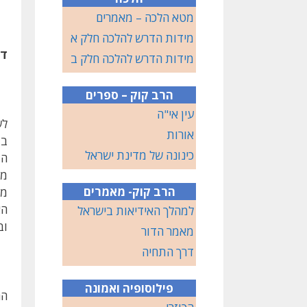
מטא הלכה – מאמרים
מידות הדרש להלכה חלק א
ד"
מידות הדרש להלכה חלק ב
הרב קוק – ספרים
עין אי"ה
לש
אורות
בת
כינונה של מדינת ישראל
המ
מכ
הרב קוק- מאמרים
מצ
למהלך האידיאות בישראל
וב
מאמר הדור
דרך התחיה
פילוסופיה ואמונה
הר