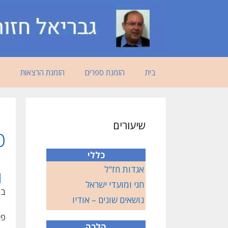
דלג
תוכן
בית
הזמנת ספרים
הזמנת הרצאות
שיעורים
פ
כללי
אגדות חז"ל
חגי ומועדי ישראל
בס
נושאים שונים – אודיו
פר
הלכה