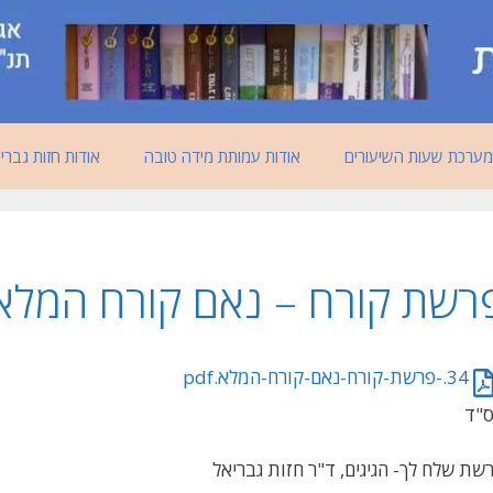
מערכת שעות השיעורים
אודות עמותת מידה טובה
אודות חזות גברי
רשת קורח – נאם קורח המלא
34.-פרשת-קורח-נאם-קורח-המלא.pdf
"ד
שת שלח לך- הגיגים, ד"ר חזות גבריאל