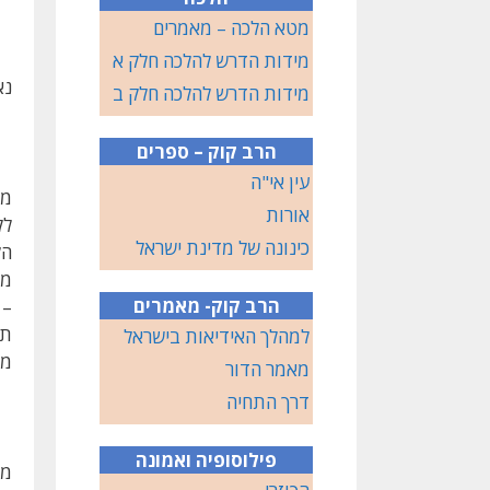
מטא הלכה – מאמרים
מידות הדרש להלכה חלק א
נא
מידות הדרש להלכה חלק ב
הרב קוק – ספרים
עין אי"ה
מש
אורות
לק
כינונה של מדינת ישראל
הל
ממ
הרב קוק- מאמרים
–
תב
למהלך האידיאות בישראל
מנ
מאמר הדור
דרך התחיה
פילוסופיה ואמונה
מש