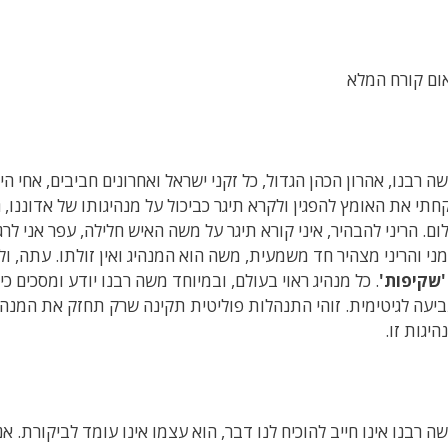
ום קורח המלא
ה רבנו, אהרון הכהן הגדול, כל זקני ישראל ואחרונים חביבים, אחי הי
חתי את האומץ להפגין ולקרא תיגר כביכול על מנהיגותו של אדוננו, 
ום. הריני להבהיר, איני קורא תיגר על משה האיש חלילה, עפר אני לרג
ני והריני מצהיר חד משמעית, משה הוא המנהיג ואין זולתו. עתה, ו
'שקיפות'
. כל מנהיג ראוי בעולם, ובמיוחד משה רבנו יודע ומסכים 
יעה לגיטימית. זוהי התנהלות פוליטית תקינה שרק תחזק את המנהי
היגות זו.
ה רבנו אינו חייב להוכיח לנו דבר, הוא עצמו אינו עומד לביקורת.