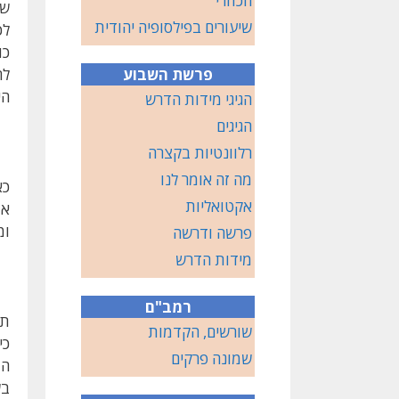
הכוזרי
של
שיעורים בפילסופיה יהודית
לכ
כו
פרשת השבוע
לה
הי
הגיגי מידות הדרש
הגיגים
רלוונטיות בקצרה
מה זה אומר לנו
כא
אקטואליות
אצ
ומ
פרשה ודרשה
מידות הדרש
רמב"ם
תש
שורשים, הקדמות
כי
שמונה פרקים
המ
בש