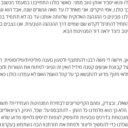
ו והוא יסביר אותן טוב ממני. כאשר כולנו התחייבנו במעמד הנשגב ש
ך כולנו, אחי היקרים. אני מאחל לו עד מאה ועשרים שנה, אבל הוא וג
לנו מבינים כי ההנהגה האלוקית שלוותה אותנו עד כה לא תתמיד בכך.
תחיל להתרגל לקדש שם שמיים דרך ההנהגה הטבעית. אנו נצבים בפנ
טב כיצד יראה דור המנהיגות הבא.
ן, וירשה לי משה רבנו להתחצף ולטעון טענה פוליטית/פילוסופית. ה
ל קבוצת אנשים קטנה מידי? האין זה הגיוני לפתוח את השורות ולצ
לאי חזון? מדוע להתנשא כך על קהל השם? האם לא עמדנו כולנו כ
אלו, ובצדק, ומהם הקריטריונים לבחירת המנהיגות העתידית? תשוב
 הלא כך הוא מלמדנו כל הזמן – להתבסס על: שכל, היגיון, רציונאליז
ובטחת בדרכים טבעיות ולהפסיק לצפות לניסים גלויים! מדוע שלא נ
כלנו כדי להמשיך וליצור ולפתח את תורתנו! הבה נשתמש בעקרונות ר