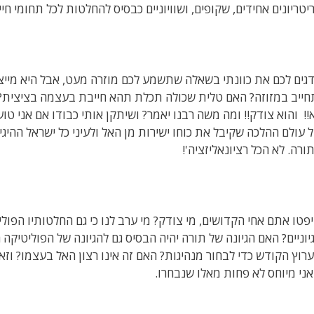
יטריונים אחידים, שקופים, ושוויוניים כבסיס להחלטות לכל תחומי ח
גים לכם את כוונתי בשאלה שתשמע לכם מוזרה מעט, אבל היא מייצ
חייב במזוזה? האם טלית שכולה תכלת תהא חייבת בעצמה בציצית? 
!! והוא צודק!! ומה משה רבנו יאמר? ושיתקן אותי כבודו אם אני טוע
 עולם ההלכה שקיבל את כוחו ישירות מן האל ולעיני כל ישראל ההיגיו
ורה. לא הכל רציונאליזציה'!
פטו אתם אחי הקדושים, מי צודק? מי ערב לנו כי גם החלטותיו הפולי
יוניים? האם הגיונה של תורה יהיה הבסיס גם להגיונה של הפוליטיקה
רוץ הקודש כדי לבחור מנהיגות? האם זה אינו רצון האל בעצמו? וזאת
ני מיוחס לא פחות מאלו שנבחרו.