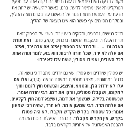
מקום לבדיקה האם פורמאלית עולה נימוק זה בקנה אחד עם תפקיד
הפרקליטות? איני מתיימר לדעת. ברם, באשר להשעיה יש לתת את
הדעת על העונש החמור הנגזר על הנאשם עוד בטרם מוצה ההליך,
ובמקרים מסוימים אף כאשר הוא אינו תוצאה של ההליך.
חז"ל רגישים, נחרצים, וחלוקים ב'עניין זה'. רש"י על הפסוק "זאת
תורת העולה", ובעקבות המשנה בזבחים (ט,א), כותב:
זאת תורת
העלה וגו' – … וללמד על הפסולין איזה אם עלה ירד, ואיזה
אם עלה לא ירד, שכל תורה לרבות הוא בא, לומר תורה אחת
לכל העולים, ואפילו פסולין, שאם עלו לא ירדו:
יש פסולין שיורדים ויש פסולין שאינם יורדים. מתברר כי נושא זה,
כרגיל במחוזותינו, מצוי במחלוקת במשנה הבאה (ט,ב
): ואלו אם
עלו לא ירדו? הלן, והטמא, והיוצא, והנשחט חוץ לזמנו וחוץ
למקומו, ושקבלו פסולים, וזרקו את דמו. רבי יהודה אומר:
שנשחטה בלילה, שנשפך את דמה, ושיצא דמה חוץ לקלעים,
אם עלתה תרד. רבי שמעון אומר: לא תרד, שהיה רבי שמעון
אומר: כל שפסולו בקדש הקדש מקבלו, לא היה פסולו
בקדש, אין הקדש מקבלו".
הבהרה: הפעלת הכוח המדמה
להבנת האנאלוגיה על אחריות הקוראים בלבד.