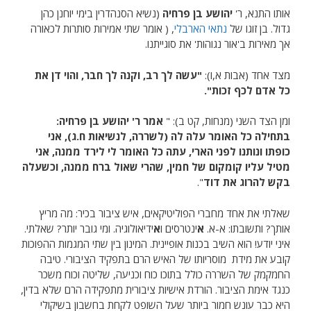
אותו התנא, ר'
יהושע בן פרחיה
(נשיא הסנהדרין בימי יוחנן כהן
גדול. בן זוגו של
נתאי הארבלי
, ( אומר שתי אמירות סותרות לכאורה
אך מאירות ב'אור נגוהות' את סוגייתנו.
מצד אחד (אבות א,ו):
"
עשה לך רב, וקנה לך חבר, והוי דן את
כל אדם לכף זכות".
ומן הצד השני (מנחות, קט ב): "
אמר ר' יהושע בן פרחיה:
בתחילה כל האומר עלה לה (לשררה, לנשיאות ח.ג), אני
כופתו ונותנו לפני הארי, עתה כל האומר לי לירד ממנה, אני
מטיל עליו קומקום של חמין, שהרי שאול ברח ממנה, וכשעלה
בקש להרוג את דוד
".
שאלתי את אחד מחברי הפוליטיקאים, איש ציבור בכיר: מה מריץ
אותך? ותשובתו: א-א.
א
ינטרסים ו
א
ידיאולוגיה. ומי גובר יותר? שאלתי.
איני יודע! הוא השיב בכנות אופיינית. המינון בין שתי המגמות ההפוכות
קובע את מידת מוסריותו של האיש הרם בתפקיד הציבורי. טיבה
החמקמק של השררה כולל בתוכו כוח וכניעה, שליטה וכוח משכר
כנגד אימת הציבור. הורדת אישיות ציבורית מתפקידה הרם שלא בדין,
היא כבר עונש חמור ביותר שעל השופט לקחת בחשבון בשיקולי