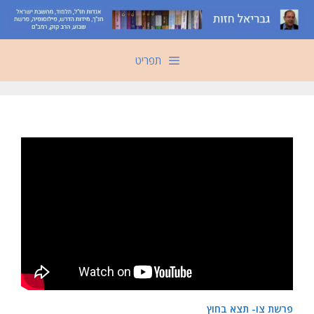
דלג
תוכן
תפריט
פרשת צו- תצא בחוץ