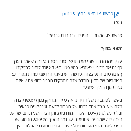
פרשת-צו-תצא-בחוץ-.13.pdf
בס"ד
פרשת צו, המדור – הגיגים, ד"ר חזות גבריאל
'תצא בחוץ'
עדיין מהדהדת באוזני אמירתו של כתב בכיר בטלויזיה שאמר בערך
כך:'גם אם פלוני יצא זכאי במשפטו, הוא לא יוכל לחזור לתפקידו
(הרם) טרם התפוצצה הפרשה'. יש באמירה זו שני יסודות מטרידים:
הפומביות של הדיון והורדת אדם מתפקידו הבכיר כתוצאה שאינה
נגזרת מן ה'הליך שיפוטי'.
באשר לפומביות של הדיון, נראה כי יד המחוקק נכון לעכשיו קצרה
מלהושיע. מצד אחד 'זכותו של הצבור לדעת' וטכנולוגיה פראית
ובלתי נשלטת (='ככר העיר' המודרנית), ומן הצד השני זכותם של שני
הצדדים לשמור על אנונימיות עד גמר ההליך השיפוטי. הנימוק של
הפרקליטות הינו: הפרסום יכול לעודד עדים נוספים להתלונן. כאן