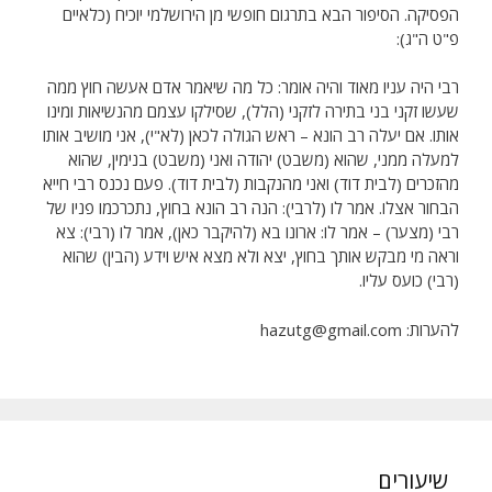
הפסיקה. הסיפור הבא בתרגום חופשי מן הירושלמי יוכיח (כלאיים
פ"ט ה"ג):
רבי היה עניו מאוד והיה אומר: כל מה שיאמר אדם אעשה חוץ ממה
שעשו זקני בני בתירה לזקני (הלל), שסילקו עצמם מהנשיאות ומינו
אותו. אם יעלה רב הונא – ראש הגולה לכאן (לא"י), אני מושיב אותו
למעלה ממני, שהוא (משבט) יהודה ואני (משבט) בנימין, שהוא
מהזכרים (לבית דוד) ואני מהנקבות (לבית דוד). פעם נכנס רבי חייא
הבחור אצלו. אמר לו (לרבי): הנה רב הונא בחוץ, נתכרכמו פניו של
רבי (מצער) – אמר לו: ארונו בא (להיקבר כאן), אמר לו (רבי): צא
וראה מי מבקש אותך בחוץ, יצא ולא מצא איש וידע (הבין) שהוא
(רבי) כועס עליו.
להערות: hazutg@gmail.com
שיעורים