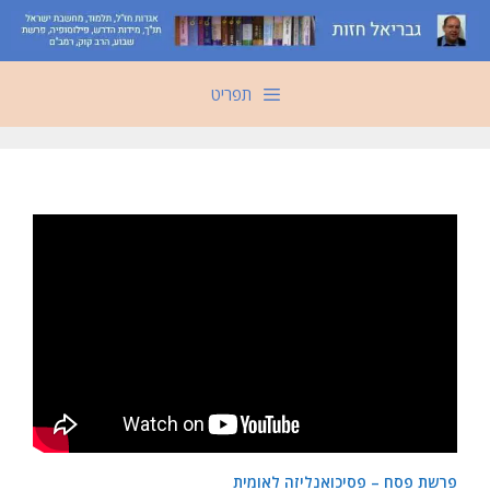
דלג
תוכן
תפריט
פרשת פסח – פסיכואנליזה לאומית