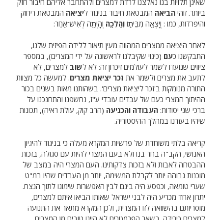
שאינן תלויות בנו נאלצנו לרדת למצרים ולהתחבר אליהם חיבור חזק
ביותר. זוהי
הביאה
המבטאת חיבור בניגוד ל
יציאה
המבטאת ריחוק
והיפרדות, כמו : וְיָצְאָ֖ה מִבֵּית֑וֹ
וְהָלְכָ֖ה
וְהָיְתָ֥ה לְאִישׁ־אַחֵֽר:
לאחר היציאה ממצרים המהווה מעין תיאור ללידה הפיזית שלנו,
התבקשנו כ
עם
(כינוי שקיבלנו לראשונה על ידי המצרים), במספר
ציווים שנועדו לשמר לעולמים זיכרון זה: לא ל
שוב
למצרים, לא
לתעב את מצרים ולשמר את
זכר יציאת מצרים
. למעשה כל מצוות
התורה מנומקות ב'זכר ליציאת מצרים'. בשהותנו מאות בשנים בכור
ההיתוך המצרי כעם של עבדים עובדי ע"ז, נחשפנו והתחנכנו על
ברכי שני יסודות:
העבודה והכניעה
(הרב קוק, עולת ראיה), תכונות
שיהיו בעזרנו במהלך ההיסטוריה.
קריאה בלתי משוחדת של פרשיות המקרא מעלה כי בניגוד להיגיון
האנושי, הקב"ה בחר בנו ולא בעם המצרי להיות עם סגולה, בזכות
ההבטחה לאבות ולא בזכות צדקותינו. העם המצרי היה במצב של
מוכנות גבוהה יותר לקבלת המשימה, יותר מן העבדים שהיו במ"ט
שערי טומאה, וכפסע היה בינם לבין האפשרות שימוגו לתוך הנצח.
יתרון אחד מכריע היה לבני ישראל שאותו הביאו איתם למצרים,
מוסריותם בהשוואה לזו המצרית, ולכן המקרא מתאר את התנועה
למצרים כירידה. בשאר הפרמטרים לא היינו טובים מן המצרים.