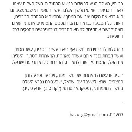
בריותיו, העולם הגיע לבשלות בנושא ההתגלות. האל העלים עצמו
לאחר הבריאה, 'עולם' מלשון העלם. 'עשר המאמרות' שבאמצעותם
הוא ברא את היקום יצרו את המסך שאחריו הוא הסתתר. הכוכבים,
האור, וכל הטבע הנברא הם הם המסכים המסתירים אותו. מי שאינו
רוצה 'לראות אותו' יכול למצוא הסברים דטרמניסטיים מספקים לכל
התופעות.
ההתגלות לבריותיו מתרחשת אף היא בעשרה רכיבים, עשר מכות
ועשר דברות כנגד אותם עשרה מאמרות. המאמרות הסתירו והעלימו
את האל, המכות גילו אותו למצרים, והדברות גילו אותו לעם ישראל.
"… יבואו עשרה מאמרות של עשר מכות, ויפרעו מפרעה ומן
המצריים, שרצו לשעבד עם ישראל, שבעבורם נברא העולם
בעשרה מאמרות", (פסיקתא זוטרתא (לקח טוב) וארא ט , יג).
.
להערות: hazutg@gmail.com