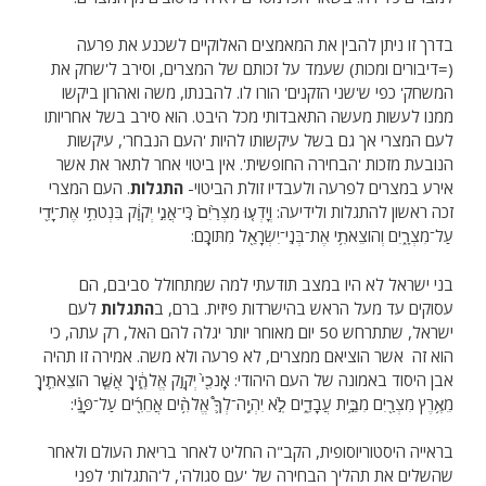
בדרך זו ניתן להבין את המאמצים האלוקיים לשכנע את פרעה
(=דיבורים ומכות) שעמד על זכותם של המצרים, וסירב ל'שחק את
המשחק' כפי ש'שני הזקנים' הורו לו. להבנתו, משה ואהרון ביקשו
ממנו לעשות מעשה התאבדותי מכל היבט. הוא סירב בשל אחריותו
לעם המצרי אך גם בשל עיקשותו להיות 'העם הנבחר', עיקשות
הנובעת מזכות 'הבחירה החופשית'. אין ביטוי אחר לתאר את אשר
אירע במצרים לפרעה ולעבדיו זולת הביטוי-
התגלות
. העם המצרי
זכה ראשון להתגלות ולידיעה: וְיָדְע֤וּ מִצְרַ֙יִם֙ כִּֽי־אֲנִ֣י יְקֹוָ֔ק בִּנְטֹתִ֥י אֶת־יָדִ֖י
עַל־מִצְרָ֑יִם וְהוֹצֵאתִ֥י אֶת־בְּנֵֽי־יִשְׂרָאֵ֖ל מִתּוֹכָֽם:
בני ישראל לא היו במצב תודעתי למה שמתחולל סביבם, הם
עסוקים עד מעל הראש בהישרדות פיזית. ברם, ב
התגלות
לעם
ישראל, שתתרחש 50 יום מאוחר יותר יגלה להם האל, רק עתה, כי
הוא זה אשר הוציאם ממצרים, לא פרעה ולא משה. אמירה זו תהיה
אבן היסוד באמונה של העם היהודי: אָֽנֹכִ֖י֙ יְקֹוָ֣ק אֱלֹהֶ֑֔יךָ אֲשֶׁ֧ר הוֹצֵאתִ֛יךָ
מֵאֶ֥רֶץ מִצְרַ֖יִם מִבֵּ֣֥ית עֲבָדִֽ֑ים לֹֽ֣א יִהְיֶֽ֥ה־לְךָ֛֩ אֱלֹהִ֥֨ים אֲחֵרִ֖֜ים עַל־פָּנָֽ֗י:
בראייה היסטוריוסופית, הקב"ה החליט לאחר בריאת העולם ולאחר
שהשלים את תהליך הבחירה של 'עם סגולה', ל'התגלות' לפני