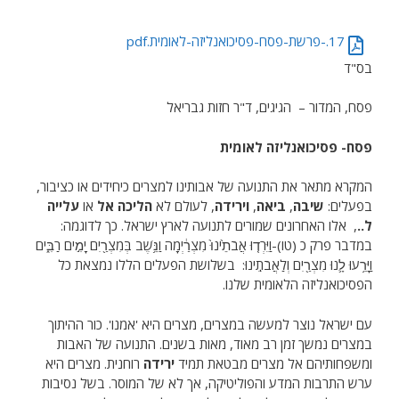
17.-פרשת-פסח-פסיכואנליזה-לאומית.pdf
בס"ד
פסח, המדור – הגיגים, ד"ר חזות גבריאל
פסח- פסיכואנליזה לאומית
המקרא מתאר את התנועה של אבותינו למצרים כיחידים או כציבור,
בפעלים:
שיבה
,
ביאה
,
וירידה
, לעולם לא
הליכה אל
או
עלייה
ל..
, אלו האחרונים שמורים לתנועה לארץ ישראל. כך לדוגמה:
במדבר פרק כ (טו)-וַיֵּרְד֤וּ אֲבֹתֵ֙ינוּ֙ מִצְרַ֔יְמָה וַנֵּ֥שֶׁב בְּמִצְרַ֖יִם יָמִ֣ים רַבִּ֑ים
וַיָּרֵ֥עוּ לָ֛נוּ מִצְרַ֖יִם וְלַאֲבֹתֵֽינוּ: בשלושת הפעלים הללו נמצאת כל
הפסיכואנליזה הלאומית שלנו.
עם ישראל נוצר למעשה במצרים, מצרים היא 'אמנו'. כור ההיתוך
במצרים נמשך זמן רב מאוד, מאות בשנים. התנועה של האבות
ומשפחותיהם אל מצרים מבטאת תמיד
ירידה
רוחנית. מצרים היא
ערש התרבות המדע והפוליטיקה, אך לא של המוסר. בשל נסיבות