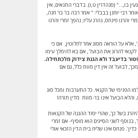
ן בו,…" (סנהדרין ט,ו). בדברי התנאים, אין
מר רבי יוחנן בבבלי: " אמר רבה בר בר חנה,
רי והרגו פינחס, נהרג עליו; נהפך זמרי והרגו
, אלא על הוראה מסוג אחר לחלוטין, אם כי
לקנאי להרוג את הבועל , אם בא להימלך עימו
ור בדיעבד ולא הגנת צידוק מלכתחילה.
, לבועל זה אין דין מוות כלל, גם אם
ו הפנימי של הקנאי. כל התערבות ומכל סוג
והלא הבועל אינו בר-מוות מדין תורה!
יהרג בשל כך, שהרי יסוד ההגנה של הקנאות
 בנוסף לשני הסייגים הוא מוסיף- אם זמרי
ין'. פנחס אינו שליח בית הדין הזכאי אולי