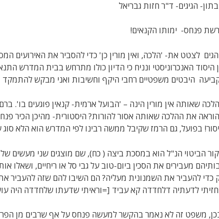
תון- הגיגים- ד"ר חזות גבריאל
שת פנחס- ימותו הקנאים!
הגים לצטט את- 'הלכה, ואין מורין כן' כדי להסביר את האירועים המ
 היסוד האנכרוניסטי ונניח כי הדיון כולו מתרחש בבית המדרש התנא
ביעה היבטים משפטיים רחבי היקף וחשיבות ואני מבקש להתמקד ב
לכה שאותה אין מורין הינה – 'הבועל ארמית- קנאין פוגעים בו'. ברם,
וראה את ההלכה שאותה אסור להורות? היסטורית- מהיכן הכיר פנחס
סור! בפועל, גם הרמז שקיבל ממשה רבינו לפי המדרש הוא הלא סוג 
ור הביטוי הנ"ל הוא במסכת ביצה ( כח), שם מוצגים שני מעשים של 
ותיהם מעבירים את הסכין ביום-טוב על גבי סל או ריחיים, ושאלו או
 כדי להעביר את השמנונית מעליה? הם השיבו להם שזה להעביר את
חזיתי לדעתיה דלחדדה קא עביד [=וראיתי שדעתו שלחדדה היה עושה]
כן, משפט זה לא נאמר בהקשר למעשה פנחס על אף שרבים מן הפרשנ