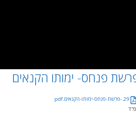
רשת פנחס- ימותו הקנאים
29.-פרשת-פנחס-ימותו-הקנאים.pdf
"ד