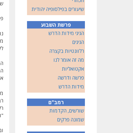
הכוזרי
שב
שיעורים בפילסופיה יהודית
פר
פרשת השבוע
הגיגי מידות הדרש
נו
מן
הגיגים
לק
רלוונטיות בקצרה
מה זה אומר לנו
הה
אקטואליות
הה
פרשה ודרשה
אי
מידות הדרש
מק
רב
רמב"ם
רק
שורשים, הקדמות
"ו
שמונה פרקים
וב