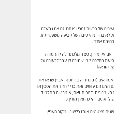
סעירים של פרשת זמרי ופנחס. גם אם נתעלם
י, לא ברור מהי טיבה של קביעה משפטית זו.
היבט אחד .
 אם אין מורין, כיצד מלכתחילה ידע מורה
 את ההלכה ? מי שהורה לו עבר לכאורה על
של הוראה!
אמוראים (רב נחמיה בר יוסף ואביי) שראו את
תם האם הם עושים זאת כדי לחדד את הסכין או
 השמנונית. למרות זאת, אומר שם התלמיד
 וקסבר הלכה ואין מורין כן".
ים מצטטים אותו כלשונו. מקור העניין