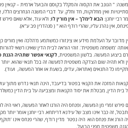
שנה: " הגונב את הקסוה והמקלל בקוסם והבועל ארמית – קנאין פוגעי
תייגויות ואין מחלוקות, חד וחלק. על דברי המשנה הנחרצים הללו, או
ר רבי יוחנן:
הבא לימלך – אין מורין לו
; ולא עוד, אלא שאם פירש זמ
ינחס, אין נהרג עליו, שהרי רודף הוא " ( סנהדרין פב ע"א).
ן מדובר על העלמת מידע או צינזורו כמשתמע מ'הלכה ואין מורים כן'
ותה 'משפחה משפטית'. זוהי הוראה לבית הדין שאינו רשאי להורות 
ם ביצוע המעשה. בלשון המשפטית,
לקנאי אפשר שתהיה הגנת פט
ן ולא תהיה שום הצדקה משפטית למעשה זה בכל תנאי שהוא. יותר מכך
קיימו כל התנאים (אתראה, עדים, בשעת או אחר המעשה, ועוד).
נאות המזכה את הקנאי בפטור בדיעבד, הינה תנאי נדרש מתוך עולמ
 בית הדין, מבטלת את יסוד הקנאות ומצביעה על בית הדין כמשלח, 
 פירש זמרי מן המעשה, ופנחס היה הורגו לאחר המעשה, ראוי היה לה
בטל, זה כבר אינו מצב של עידנא דריתחא. רבי יוחנן אומר יותר מכך,
ה הורג את פנחס הוא היה נפטר מדין רודף, שהרי פנחס אינו 'תוקף כד
גנה משפטית מפני הבועל.