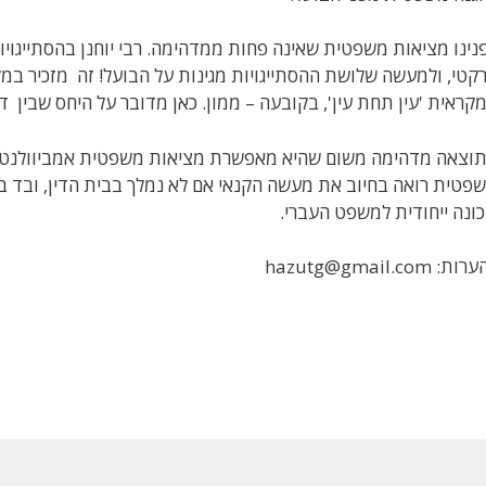
נינו מציאות משפטית שאינה פחות ממדהימה. רבי יוחנן בהסתייגויו
קטי, ולמעשה שלושת ההסתייגויות מגינות על הבועל! זה מזכיר ב
קראית 'עין תחת עין', בקובעה – ממון. כאן מדובר על היחס שבין דברי
וצאה מדהימה משום שהיא מאפשרת מציאות משפטית אמביוולנטי
פטית רואה בחיוב את מעשה הקנאי אם לא נמלך בבית הדין, ובד בב
ונה ייחודית למשפט העברי.
ת: hazutg@gmail.com