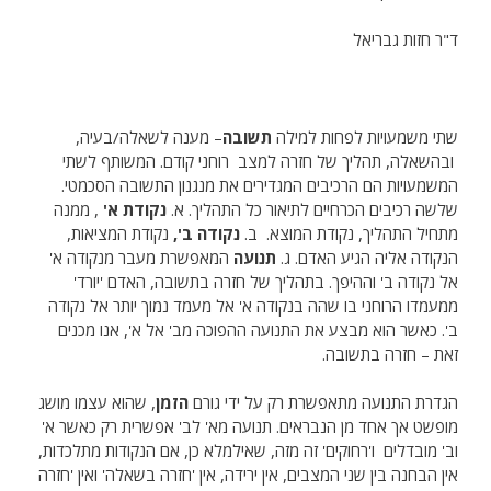
ד"ר חזות גבריאל
שתי משמעויות לפחות למילה
תשובה
– מענה לשאלה/בעיה,
ובהשאלה, תהליך של חזרה למצב רוחני קודם. המשותף לשתי
המשמעויות הם הרכיבים המגדירים את מנגנון התשובה הסכמטי.
שלשה רכיבים הכרחיים לתיאור כל התהליך. א.
נקודת א'
, ממנה
מתחיל התהליך, נקודת המוצא. ב.
נקודה ב',
נקודת המציאות,
הנקודה אליה הגיע האדם. ג.
תנועה
המאפשרת מעבר מנקודה א'
אל נקודה ב' וההיפך. בתהליך של חזרה בתשובה, האדם 'יורד'
ממעמדו הרוחני בו שהה בנקודה א' אל מעמד נמוך יותר אל נקודה
ב'. כאשר הוא מבצע את התנועה ההפוכה מב' אל א', אנו מכנים
זאת – חזרה בתשובה.
הגדרת התנועה מתאפשרת רק על ידי גורם
הזמן
, שהוא עצמו מושג
מופשט אך אחד מן הנבראים. תנועה מא' לב' אפשרית רק כאשר א'
וב' מובדלים ו'רחוקים' זה מזה, שאילמלא כן, אם הנקודות מתלכדות,
אין הבחנה בין שני המצבים, אין ירידה, אין 'חזרה בשאלה' ואין 'חזרה