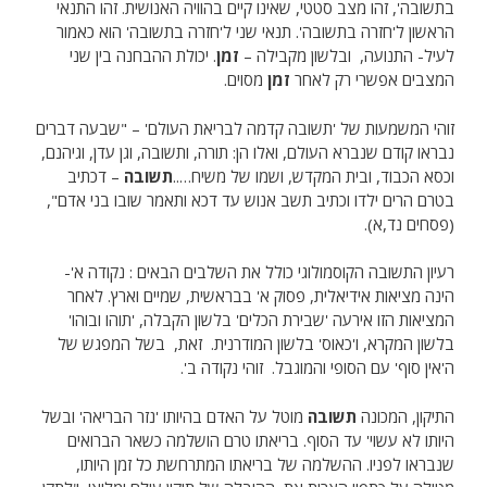
בתשובה', זהו מצב סטטי, שאינו קיים בהוויה האנושית. זהו התנאי
הראשון ל'חזרה בתשובה'. תנאי שני ל'חזרה בתשובה' הוא כאמור
לעיל- התנועה, ובלשון מקבילה –
זמן
. יכולת ההבחנה בין שני
המצבים אפשרי רק לאחר
זמן
מסוים.
זוהי המשמעות של 'תשובה קדמה לבריאת העולם' – "שבעה דברים
נבראו קודם שנברא העולם, ואלו הן: תורה, ותשובה, וגן עדן, וגיהנם,
וכסא הכבוד, ובית המקדש, ושמו של משיח…..
תשובה
– דכתיב
בטרם הרים ילדו וכתיב תשב אנוש עד דכא ותאמר שובו בני אדם",
(פסחים נד,א).
רעיון התשובה הקוסמולוגי כולל את השלבים הבאים : נקודה א'-
הינה מציאות אידיאלית, פסוק א' בבראשית, שמיים וארץ. לאחר
המציאות הזו אירעה 'שבירת הכלים' בלשון הקבלה, 'תוהו ובוהו'
בלשון המקרא, ו'כאוס' בלשון המודרנית. זאת, בשל המפגש של
ה'אין סוף' עם הסופי והמוגבל. זוהי נקודה ב'.
התיקון, המכונה
תשובה
מוטל על האדם בהיותו 'נזר הבריאה' ובשל
היותו לא עשוי' עד הסוף. בריאתו טרם הושלמה כשאר הברואים
שנבראו לפניו. ההשלמה של בריאתו המתרחשת כל זמן היותו,