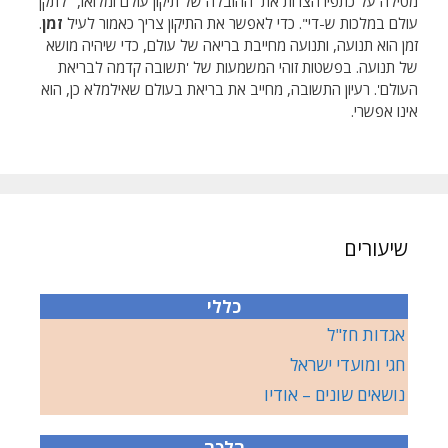
מטילה על כתפיו הצרות את ההובלה של תיקון עולם ומלואו, "לתקן
עולם במלכות ש-די". כדי לאפשר את התיקון צריך כאמור לעיל
זמן
.
זמן הוא תנועה, ותנועה מחייבת בריאה של עולם, כדי שיהיה מושא
של תנועה. בפשטות זוהי המשמעות של 'תשובה קדמה לבריאת
העולם'. רעיון התשובה, מחייב את בריאת בעולם שאילמלא כן, הוא
אינו אפשרי.
שיעורים
כללי
אגדות חז"ל
חגי ומועדי ישראל
נושאים שונים – אודיו
הלכה