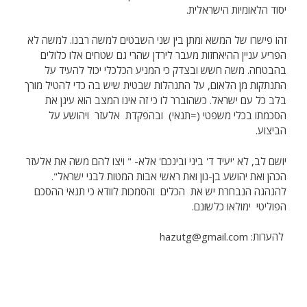
יסוד הלאומיות הישראלית.
זהו פישרו של המשא ומתן בין שני השבטים למשה רבנו. למשה לא
הפריע עניין ההיאחזות מעבר לירדן שהרי גם שטחים אלו כלולים
בהבטחה. משה חשש ובצדק כי המניע הכלכלי יכול להעיד על
התנתקות מן הלאום, על התנהלות שבטית שיש בה כדי להטיל מורך
בלב כל עם ישראל. כשהוברר לו כי זה אינו המצב הוא עיגן את
הסכמתו בכלי משפטי (=תנאי) ובהפקדת אלעזר ויהושע על
הביצוע.
יושם לב, לא 'יעיד ד' ביני ובינכם' אלא- " ויצו להם משה את אלעזר
הכהן ואת יהושע בן-נון ואת ראשי אבות המטות לבני ישראל".
להנהגה הנבחרת יש את הכלים והסמכות לוודא כי תנאי ההסכם
הפוליטי ימולאו כלשונם.
להערות: hazutg@gmail.com