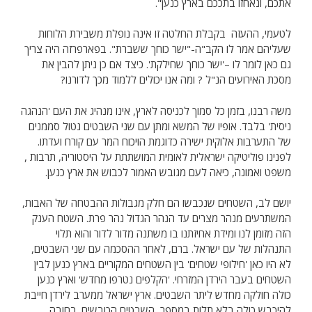
אתכם, ונאחזו בתככם בארץ כנען".
לטעמי, ההעזה בקבלת החלטה זו אינה נופלת משבירת הלוחות
שעליהם אמר לו הקב"ה-"ישר כוחך ששברת". בפארפרזה היה צריך
גם כאן לומר לו –'ישר כוחך שחילקת'. כיצד אם כן ניתן להבין את
מסכת האירועים הנ"ל ? ומה אנו יכולים ללמוד מכך לדורנו?
משה רבנו, בזמן כל סמוך לכניסה לארץ, אינו מנהיג את העם 'הנהגה
ניסית' בלבד. אופיו של המשא ומתן עם שני השבטים נטול סממנים
של התערבות אלוקית ישירה כדוגמת הויכוח המר עם קורח ועדתו.
לפנינו פוליטיקה ישראלית לאומית המושתתת על היסטוריה, תרבות ,
משפט ואמונה, כיאה לעם מגובש האמור לכבוש את ארץ כנען.
יושם לב, השטחים שנכבשו הם חלק מגבולות ההבטחה של האבות,
המשתרעים מנהר מצרים עד הנהר הגדול נהר פרת. השטח הענק
הזה מזומן לנו ומידת אחיזתנו בו משתנה מדור לדור והוא תלוי
התנהלות של עם ישראל. ברם, לאחר ההסכמה עם שני השבטים,
לא היו כאן 'חילופי שטחים' בין השטחים המקוריים בארץ כנען לבין
השטחים בעבר הירדן המזרחי. 'הקלפים נטרפו מחדש' וארץ כנען
כולה חולקה מחדש ליתר השבטים. ארץ ישראל ממערב לירדן חייבת
להיכבש כולה בלא תלות במספר השבטים הכובשים. בחובה