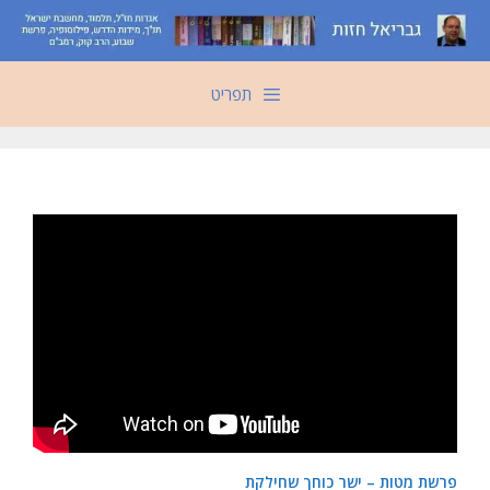
דלג
תוכן
תפריט
פרשת מטות – ישר כוחך שחילקת