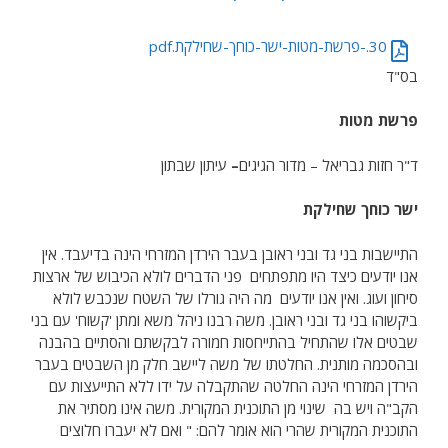
30.-פרשת-מטות-ישר-כוחך-שחילקת.pdf
בס"ד
פרשת מטות
ד"ר חזות גבריאל – מדור הגיגים
–
עיתון שבתון
ישר כוחך שחילקת
התיישבות בני גד ובני ראובן בעבר הירדן המזרחי הינה בדיעבד. אין
אנו יודעים כיצד היו מתפתחים פני הדברים לולא הכיבוש של ארצות
סיחון ועוג. ואין אנו יודעים מה היה גורלו של השטח שנכבש לולא
ביקשוהו בני גד ובני ראובן. משה רבנו ניהל משא ומתן 'קשוח' עם בני
שבטים אלו שהתחיל בהתייחסות חמורה לבקשתם והסתיים בהבנה
ובהסכמה מותנית. החלטתו של משה ליישב חלק מן השבטים בעבר
הירדן המזרחי הינה החלטה שהתקבלה על ידו ללא התייעצות עם
הקב"ה ויש בה שינוי מן התוכנית המקורית. משה אינו מסתיר את
התוכנית המקורית שהרי הוא אומר להם: " ואם לא יעברו חלוצים