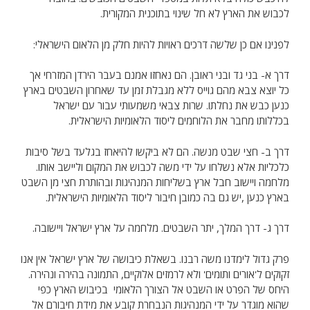
לכבוש את הארץ לא חל שינוי בתוכנית המקורית.
לפנינו אם כן שלשה דרכים ראויות להיות חלק מן הלאום הישראלי:
דרך א- בני גד ובני ראובן. הם נאחזו אמנם בעבר הירדן המזרחי אך
כל יוצא צבא מהם גוייס ללא מגבלת זמן עד שאחרון השבטים בארץ
כנען כבש את נחלתו. שרות צבאי משמעותי עבור עם ישראל
בכללותו מחבר את הלוחמים ליסוד הלאומיות הישראלית.
דרך ב- חצי שבט מנשה. הם לא ביקשו להיאחז בגלעד בשל סיבות
כלכליות אלא נשלחו על ידי משה לכבוש את המקום וליישב אותו.
מלחמה ויישוב חבל ארץ בשליחות המנהיגות ובהותרת חצי מן השבט
בארץ כנען ,יש גם בה כמובן חיבור ליסוד הלאומיות הישראלית.
דרך ג- דרך המלך, יתר השבטים. מלחמה על ארץ ישראל ויישובה.
פרק גדול לימדנו משה רבנו. בשאלת כיבושה של ארץ ישראל אין אנו
זקוקים ל'אורים ותומים' ולא לרמזים אלוקיים, התמונה בהירה ונהירה.
היחס של הפרט או השבט אל הצורך הלאומי בכיבוש הארץ כפי
שהוא מוגדר על ידי המנהיגות הנבחרת קובע את מידת חיבורם אל