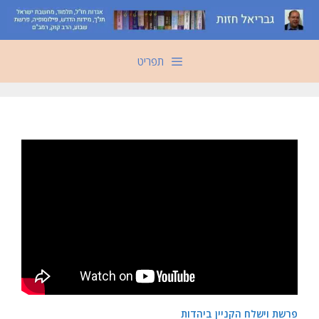
דלג
תוכן
תפריט
פרשת וישלח הקניין ביהדות