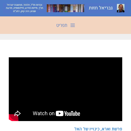
דלג
תוכן
תפריט
פרשת וארא, כינוייו של האל