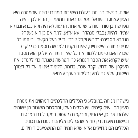
אולם, הגישה הרווחת בעולם הישיבות המודרני הינה שהמטרה היא
העיון עצמו. ר' ישראל מסלנט באחד ממאמריו, הביא לכך ראיה
מפרשת בן סורר ומורה, שלפי אחת הדעות לא היה ולא נברא וגם לא
עתיד להיות (בבלי סנהדרין עא ע"א). למה אם כן הוא נשנה?
הגמרא מסבירה: "דרוש וקבל שכר". ר' ישראל מקשה: וכי תמו כל
ענייני התורה היישומיים, שאנו נזקקים לפרשה נוספת כדי לקבל
שכר? האם סיימנו ללמוד את כל שאר התורה? על כן הוא מסביר
שיש לקרוא את הסבר הגמרא כך: הפרשה נשנתה כדי ללמדנו את
העיקרון של 'דרוש וקבל שכר', כלומר, הלימוד אינו מיועד רק לצורך
היישום, אלא גם למען הלימוד כערך עצמאי.
גישה זו מניחה במובלע כי הכללים ההלכתיים המהווים את מטרת
העיון הם יישים קיימים. יש כללים כאלו, וההלכות השונות הן יישומים
שלהם. אם כן, אי הדיוק וההקפדה לעסוק במקביל גם בפרטים
וביישום מיועדת רק לוודא שהכללים אליהם הגענו הם נכונים.
הכללים הם מדוייקים אלא שלא תמיד הם המשפיעים היחידים.