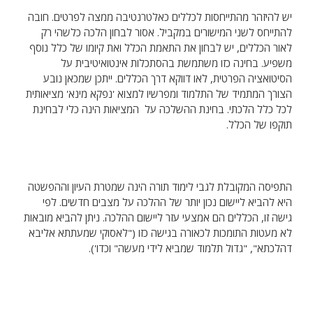
יש להיזהר מהתייחסות לכללים כאלטרנטיבה ממצה לפרטים. חובה
להתייחס לשני המישורים במקביל. אסור לבחון הלכה כלשהי רק
לאור הכללים, יש לבחון את התאמת הכלל ואת קיומו של כלל נוסף
משפיע. בחינה כזו משתמשת בהסתכלות אינטואיטיבית על
הסיטואציה הפרטית, לאו דווקא דרך הכללים. ייתכן שמכאן נובע
הצורך המתמיד של התלמוד ומפרשיו למצוא 'נפקא מינא' מציאותית
לכל כלל הלכתי. בחינת ההשלכה על המציאות הינה כלי לבחינת
תוקפו של הכלל.
התפיסה המקובלת לגבי לימוד תורה הינה שמטרת העיון וההפשטה
היא להביא ליישום נכון יותר של ההלכה על מצבים חדשים. לפי
גישה זו, הכללים הם אמצעי עזר ליישום ההלכה. ניתן להביא מובאות
לא מעטות התומכות לכאורה בגישה כזו ("לאסוקי שמעתתא אליבא
דהלכתא", "גדול תלמוד שמביא לידי מעשה" וכדו').