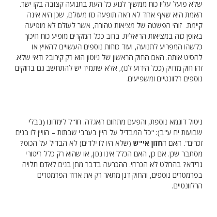
שלא פועל עליו כוח ממשיך לנוע כל העת בתנועה קצובה בקו ישר.
האמת היא שאף אחד לא ראה תופעה כזו מעולם, שכן היא אינה
קיימת. זוהי הפשטה של מציאות טהורה, אשר לעולם לא מופיעה
באופן כזה במציאות הריאלית. ברוב ככל המקרים מופיע כוח חיכוך
כלשהו המפריע לתנועה, ועוד כוחות נוספים העשויים להאיץ או
להסיט אותה. האם החוק הראשון של ניוטון הוא רק קירוב? ודאי שלא.
זהו חוק מדויק (ככל הידוע לנו), אלא שתמיד יש להתחשב גם בחוקים
נוספים רלוונטיים ומשפיעים.
ניטול דוגמא נוספת, והפעם מתחום האגדה. חז"ל לימדונו (בבלי
שבועות יח ע"ב): "כל המבדיל על היין בערבי שבתות – הוויין לו בנים
זכרים". האם ה
חזון אי"ש
(שלא היו לו ילדים) לא הבדיל על הכוס?
מסתבר שכן. אם כן, האם הכלל אינו נכון, או שהוא רק כלל ריטורי
גרידא? בהחלט לא הכרחי. ההכרעה בדבר מתן בנים לאדם תלויה
בפרמטרים נוספים, והחוק דנן מתאר רק את אחד הפרמטרים
הרלוונטיים.