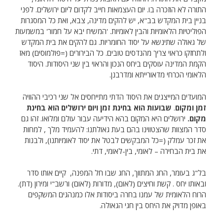
התורה לא הוזכרה בו. יום העצמאות חייב לקדום ליום ירושלים. לפני
בניין בית המקדש בב"א, יש להקים מדינה, צבא, ואת כל המסגרות
הפוליטיות הלאומיות והבין לאומיות. 'המשיח יבא על חמור' במשמעות
של גאולה שתינשא על יסוד החומריות. גם להקים את בית המקדש
ולתחזקו כראוי צריך מהנדסים טובים. כל הבירורים (=פולמוסים) מאז
הקמת המדינה עוסקים ביחס הנכון והראוי בין שני היסודות. היסוד
הלאומי הכרחי מדאורייתא ומדרבנן.
המועדים המייצגים את היסוד הדתי מתייחסים אל שני רכיבי ההוויה
זמן ומקום
.
שבועות הוא בחינת זמן ויום ירושלים הוא בחינת
מקום.
ירושלים היא המקום בהא הידיעה עבור עולם ומלואו. זהו גם
סדר המצוות שהצטווינו בהם בעת גאולתנו: להעמיד מלך , למחות
את זכר עמלק (=כל המבקשים לבטל את יסוד לאומיותנו), ולבנות
את בית הבחירה – לאומי, בין-לאומי, דתי.
בל"ג בעומר, החג המתווך, החג שבו חל המפנה, קיים אותו סדר
ובאותו יחס . קשת וחיצים (לאום), מדורות (לאום) ורשב"י ומירון (דת).
הרוח הלאומית של עמנו בחרה ביסודות אלו כמנהגים המשקפים
באופן מדויק את היחס בין חגי הגאולה.