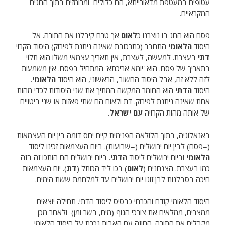
עטופים במעטפת מדאורייתא, הם כלולים ומרומזים בתוך החגים
המקראיים.
פסח הוא החג בו נוצרנו כ
לאום
אך טרם קיבלנו את התורה. אל
היסוד
הלאומי
התחבר (כתרכובת שאינה ניתנת לפירוק) היסוד הקרוי
דתי
בעצרת. למעשה, לעצרת, אין תאריך עצמאי משלו הוא תלוי
בתאריך של פסח. הוא 'יומא אריכתא' המתחיל בפסח. אין משמעות
לזה ללא זה, אבל היסוד החשוב, הראשוני, הוא היסוד
הלאומי
.
היסוד
הדתי
הוא החומר המקשה המתיך את שני היסודות לכדי מהות
אחת שאינה ניתנת לפירוק. דת ולאום הם שתי פאזות או שני ביטויים
של אותה מהות הקרויה
עם ישראל
.
באנאלוגיה, בתוך הלולאה הפנימית קיים יחס דומה בין יום העצמאות
(=פסח) לבין יום ירושלים (=שבועות). ביום העצמאות זכינו ליסוד
הלאומי
וביום ירושלים ליסוד
הדתי
. ביום ירושלים הם הותכו זה בזה
כמו בעצרת. הצנחנים (
לאום
) בכו ליד הכותל (
דת
). יום העצמאות
חיכה בסבלנות לבן זוגו יום ירושלים עד למלחמת ששת הימים.
היסוד הלאומי קודם והכרחי כבסיס ליסוד הדתי. תחילה יוצאים
ממצרים, ממלאים את צורכי הגוף (מים, בשר ומן) ולאחר מכן
מקבלים את התורה. החוזה עם האבות נכרת על היסוד הלאומי,