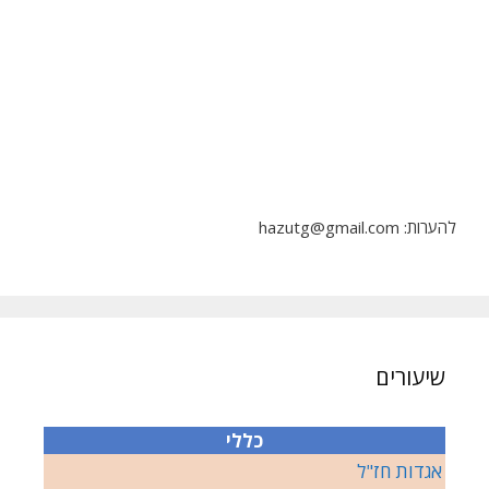
להערות: hazutg@gmail.com
שיעורים
כללי
אגדות חז"ל