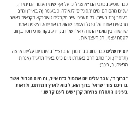
כבר מופיע בכתבי הגר"א זצ"ל כי על אף שימי העומר הם ימי דין,
שניים מהם הם ימים 'מסוגלים' לגאולה. כ בעומר (ה באייר) ומ"ב
בעומר (כ"ז באייר). כל תאריכי אייר מקבלים גושפנקא מקראית כאשר
מבטאים אותם על סרגל העומר שהוא מדאורייתא. ה'שפת אמת'
שהשווה בין מועדי התורה לאלו של רבנן ידע בקודשו כי חסר בן זוג
לפסח עצמו, חג העצמאות .
יום ירושלים
כבר נחוג בבית מרן הרב זצ"ל בהיותו יום עלייתו ארצה
(תרס"ד). וכך כותב הרב באגרתו מיום כ"ט באייר תרע"ד (אגרות
הראיה, ב, רצב):
"ברוך ד', עבר עלינו יום אתמול כ"ח אייר, זה היום הגדול אשר
בו זיכנו צור ישראל ברוך הוא, לבוא לארץ חמדתנו, ולראות
בעינינו התחלת צמיחת קרן ישעו לעם קדשו."