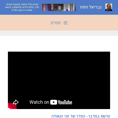
דלג
תוכן
תפריט
פרשת במדבר- הסדר של חגי הגאולה