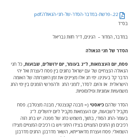
22.-פרשת-במדבר-הסדר-של-חגי-הגאולה.pdf
בס"ד
במדבר, המדור – הגיגים, ד"ר חזות גבריאל
הסדר של חגי הגאולה
פסח, יום העצמאות, ל"ג בעומר, יום ירושלים, שבועות,
כל חגי
הגאולה הנצחיים של עם ישראל נחוגים בין פסח לעצרת ואל יהי
הדבר קל בעינינו. ימי חג אלו מציינים את זמן היווצרותה של האומה
הישראלית אז והיום. לסדר, לזמני החג ולהפרשי הזמנים בין ימי החג
משמעויות אמוניות ופילוסופיות.
הסדר שלהם
כיאסטי
(= מבנה קונצנטרי, מבנה מצטלב). פסח
מקביל לשבועות, יום העצמאות מקביל ליום ירושלים. ל"ג
בעומר-החג הסודי, בתווך, משמש כחג של מפנה. יש בחג הזה
רכיבים מן החגים המצויים בצידו הימני ויש בו רכיבים המצויים מצידו
השמאלי. פסח ועצרת מדאורייתא, השאר מדרבנן. החגים מדרבנן