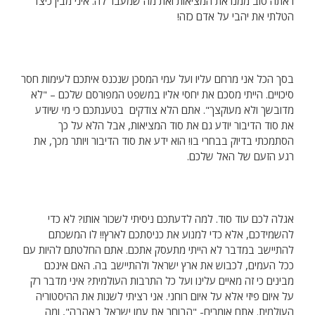
ראתה טוב ממנו את המציאות ואת מה שמעבר לה. איני מבין כיצד
הטלתי את יהבי על אדם כזה!
בסך הכל אני מרחם עליו ועל עמי המסכן שנכנס איתכם לעימות חסר
סיכויים. הייתי מסכם את יחסי אליו במשפט המפורסם שלכם – "לא
מדובשך ולא מעוקצך". אתם הלא צודקים בטענתכם כי מי שיודע
את סוד הדיבור יודע גם את סוד המציאות, אבל הלא על כך
הסתמכתי בדיוק בבחרי בו! הוא ידע את סוד הדיבור ויותר מכך, את
רגע הזעם של האל שלכם.
אגלה לכם עוד סוד. למה לדעתכם ניסיתי לשכור אותו? לא כדי
להשמידכם, אלא כדי למנוע את כניסתכם לארץ!! לו המשכתם
להתיישב במדבר לא הייתי מתעסק אתכם. אתם החלטתם להיות עם
ככל העמים, לכבוש את ארץ ישראל ולהתיישב בה. האם אינכם
מבינים כי זה מאיים עלינו ועל כל התרבות העולמית? איני מדבר רק
על איום פיזי אלא על איום רוחני. אני רציתי לשנות את ההיסטוריה
העולמית. אתם אומרים- "הבוחר את עמו ישראל באהבה", ומה