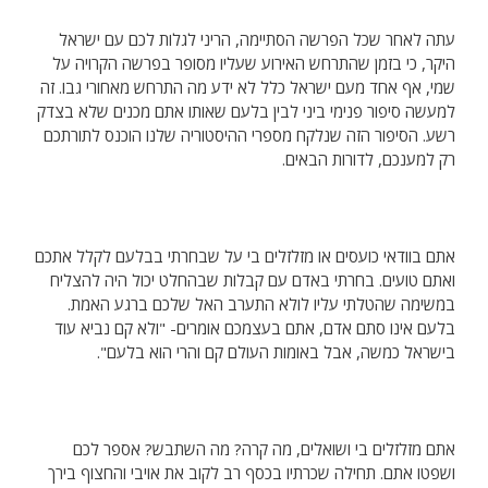
עתה לאחר שכל הפרשה הסתיימה, הריני לגלות לכם עם ישראל
היקר, כי בזמן שהתרחש האירוע שעליו מסופר בפרשה הקרויה על
שמי, אף אחד מעם ישראל כלל לא ידע מה התרחש מאחורי גבו. זה
למעשה סיפור פנימי ביני לבין בלעם שאותו אתם מכנים שלא בצדק
רשע. הסיפור הזה שנלקח מספרי ההיסטוריה שלנו הוכנס לתורתכם
רק למענכם, לדורות הבאים.
אתם בוודאי כועסים או מזלזלים בי על שבחרתי בבלעם לקלל אתכם
ואתם טועים. בחרתי באדם עם קבלות שבהחלט יכול היה להצליח
במשימה שהטלתי עליו לולא התערב האל שלכם ברגע האמת.
בלעם אינו סתם אדם, אתם בעצמכם אומרים- "ולא קם נביא עוד
בישראל כמשה, אבל באומות העולם קם והרי הוא בלעם".
אתם מזלזלים בי ושואלים, מה קרה? מה השתבש? אספר לכם
ושפטו אתם. תחילה שכרתיו בכסף רב לקוב את אויבי והחצוף בירך