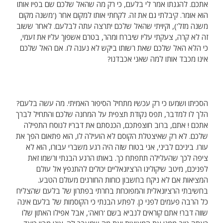
אתכם. להגנתו אמר לי בלעם, כי רק מה שהאל שלכם שם בפיו אותו
הוא אומר. קיבלתי גם את זה. לקחתי אותו למקום אחר ('משנה מקום
משנה מזל'), וקיויתי שהאל שלכם יתרצה עתה לבלעם. לאחר ששוב
זה לא קרה, צעקתי עליו שיברח ומהר, בטרם אשפוך עליו את זעמי,
כי הלא האל שלכם שאת רשותו ביקש לא נענה לו. אם האל שלכם
אינו מכבד אותו למה שאני אכבדנו?
הסכיתו ושמעו כי רק עכשיו מתחיל הסיפור האמיתי. מה עשה בלעם?
הלך לו למדבר, תפס נקודת תצפית על המחנה שלכם והתחיל לברך
אתכם ! אתם, ברוב חוצפתכם, הכנסתם את דבריו לנוסח התפילה
שלכם. לא רק שאיצטלת הקוסם לא הועילה לו, הוא פתאום הפך את
עורו. ביניכם לביני, אני בטוח שזה היה רגע משברי עבורו, הוא לא
ציפה לכך שהעלילה תתפתח כך. באותו הרגע הבנתי ורשמו זאת
לפניכם, מיטב שיקולינו הרציונאליים יכולים להתנפץ אל עולם
המציאות אם לא ניקח בחשבון כוחות החורגים מעולם הטבע.
בחשיבתי הרציונאלית והמפוכחת בחרתי בפתרון של בלעם שהצליח
כל הרבה פעמים לפני כן. לפתע הבנתי כי הקוסמות של בלעם אינה
שווה דבר! אתם קוראים לנביא בשם 'רואה', אבל אפילו האתון שלו