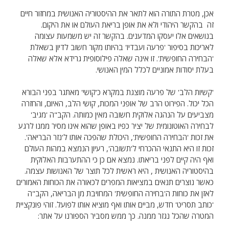
אכן, מטרת התורה הוא לתאר את ההיסטוריה האנושית במחזור חיים
זה בהקשר היהודי ולא את אופן בריאת העולם או את היקום.
בנושאים אלו יעסקו המדענים. בהקשר זה יש משמעות עצומה
לאריכות בסיפור 'פרעה ועבדיו' בהיותו מקור חשוב לדיון בשאלת
'הבחירה החופשית'. זו אינה שאלה פילוסופית גרידא אלא שאלה
בעלת יסודות אמוניים לכלל המין האנושי.
'קשיות הלב' של פרעה מוצגת במקרא כ'קושי' מאתגר בפני הבורא
הכל יכול. הפירוט הרב של אופני המכות, קושי הלב, האיום, והחזרה
מצביעים על הנהגה אלוקית חשובה מאין כמותה. הקב"ה 'מגיב'
לבחירה האוטונומית של יציר כפיו באופן שהוא אינו מסיר ממנו לרגע
את זכות 'הבחירה החופשית', היכולת שהפכה אותו ל'נזר הבריאה'.
זכות זו היא התנאי ההכרחי ל'תשובה', רעיון הנמצא במהות העולם
ואף היה קיים לפני בריאתו. נמצא אם כן כי ההתערבות האלוקית
בהיסטוריה האנושית , היא ראשית לכל תוצר של האנושות עצמה.
כאשר נוצרים תנאים במציאות המפרים לכאורה את הכוחות האמורים
לאזן את כוחות ה'בחירה החופשית' המחויבת מן הבריאה, הקב"ה
'כותב תסריט' חדש, מביים אותו ואף מוציא אותו לפועל. זוהי פונקציית
המטרה שהכל נגזר ממנה. כך ממש מסביר הספורנו על אתר: