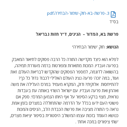
3.-פרשת-בא-חוק-שימור-הבחירה.pdf
בס"ד
פרשת בא, המדור – הגיגים, ד"ר חזות גבריאל
הנושא:
חוק 'שימור הבחירה
'
לפלא הוא כיצד מקדישה התורה כל הרבה פסוקים לתיאור המאבק
בפרעה ועבדיו. המכות מתוארות ומפורטות ברמה מעוררת תמיהה,
בהשוואה לדוגמה, למספר הפסוקים שהוקדשו לבריאת העולם. זאת
ועוד, במה 'זכה' פרעה נציג העולם האלילי לכבוד גדול כל כך?
להתייחסות אלוקית? ודוק, המקרא מעמיד במרכז העלילה את משה
ואהרון ואת פרעה ועבדיו. עם ישראל השרוי באותה עת בעבדות
נוראית, מצוי ברקע הסיפור על אף היותו הנמען המרכזי. ספק אם
פשוטי העם ידעו בכלל על הדרמה שהתחוללה במצרים בזמן אמת.
נראה כי התורה מציבה את פרשת הכבדת הלב, הניסים והמכות
כנושא העומד בזכות עצמו המשולב היסטורית בסיפור יציאת מצרים,
'שתי ציפורים במכה אחת' .