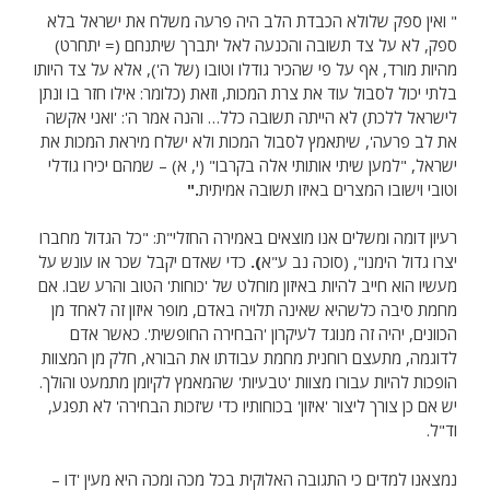
" ואין ספק שלולא הכבדת הלב היה פרעה משלח את ישראל בלא
ספק, לא על צד תשובה והכנעה לאל יתברך שיתנחם (= יתחרט)
מהיות מורד, אף על פי שהכיר גודלו וטובו (של ה'), אלא על צד היותו
בלתי יכול לסבול עוד את צרת המכות, וזאת (כלומר: אילו חזר בו ונתן
לישראל ללכת) לא הייתה תשובה כלל… והנה אמר ה': 'ואני אקשה
את לב פרעה', שיתאמץ לסבול המכות ולא ישלח מיראת המכות את
ישראל, "למען שיתי אותותי אלה בקרבו" (י, א) – שמהם יכירו גודלי
וטובי וישובו המצרים באיזו תשובה אמיתית
."
רעיון דומה ומשלים אנו מוצאים באמירה החזלי"ת: "כל הגדול מחברו
יצרו גדול הימנו", (סוכה נב ע"א
).
כדי שאדם יקבל שכר או עונש על
מעשיו הוא חייב להיות באיזון מוחלט של 'כוחות' הטוב והרע שבו. אם
מחמת סיבה כלשהיא שאינה תלויה באדם, מופר איזון זה לאחד מן
הכוונים, יהיה זה מנוגד לעיקרון 'הבחירה החופשית'. כאשר אדם
לדוגמה, מתעצם רוחנית מחמת עבודתו את הבורא, חלק מן המצוות
הופכות להיות עבורו מצוות 'טבעיות' שהמאמץ לקיומן מתמעט והולך.
יש אם כן צורך ליצור 'איזון' בכוחותיו כדי ש'זכות הבחירה' לא תפגע,
וד"ל.
נמצאנו למדים כי התגובה האלוקית בכל מכה ומכה היא מעין 'דו –