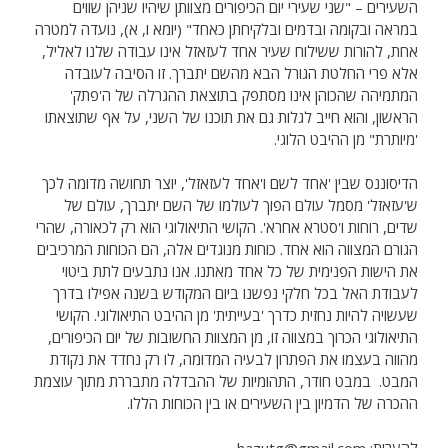
השעירים – "שני שעירי יום הכיפורים מצוותן שיהיו שניהן שווים
במראה ובקומה ובדמים ובלקיחתן כאחד" (יומא ו, א), נועדה למטרה
אחת, להורות ששילוח שעיר אחד לעזאזל אינו עבודה שלנו לאליל,
אלא פרי החלטת הגורל הבא מהשם יתברך. זו הסיבה לעובדה
המתמיהה שהכוהן אינו מסתפק בתוצאת ההגרלה של ה'פתק'
הראשון, והוא חייב לגלות גם את תוכנו של השני, על אף שתוצאתו
'מיותרת" מן ההיבט הלוגי.
הדיסוננס שבין 'אחד לשם ו'אחד לעזאזל', יוצר תחושה מדומה לכך
ש'עזאזל' מסמל עולם הפוך לעולמו של השם יתברך, עולם של
שדים, רוחות ו'סטרא אחרא'. הקושי התיאולוגי הוא רק לכאורה, שהרי
הגורם המצווה הוא אחד. כוחות מנוגדים אלה, הם הכוחות המרכיבים
את הישות הפנימית של כל אחד מאתנו. אנו נתבעים לתת ביטוי
לעבודת האל בכל חלקי נפשנו ביום המקודש בשנה אפילו בדרך
שעשויה להיות נחזית כדרך 'בעייתית' מן ההיבט התיאולוגי. הקושי
התיאולוגי הכרוך במצווה זו, מן המצוות החשובות של יום הכיפורים,
מהווה בעצמו את הפתרון לבעיה המדומה, לו רק נחדד את נקודת
המבט. במבט חודר, התהומיות של ההבדלה מתבררת מתוך עוצמת
ההכרה של הדמיון בין השעירים או בין הכוחות הללו.
להערות: hazutg@gmail.com