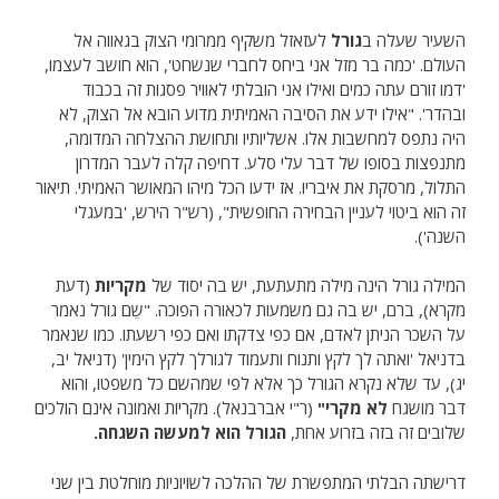
השעיר שעלה ב
גורל
לעזאזל משקיף ממרומי הצוק בגאווה אל
העולם. 'כמה בר מזל אני ביחס לחברי שנשחט', הוא חושב לעצמו,
'דמו זורם עתה כמים ואילו אני הובלתי לאוויר פסגות זה בכבוד
ובהדר'. "אילו ידע את הסיבה האמיתית מדוע הובא אל הצוק, לא
היה נתפס למחשבות אלו. אשליותיו ותחושת ההצלחה המדומה,
מתנפצות בסופו של דבר עלי סלע. דחיפה קלה לעבר המדרון
התלול, מרסקת את איבריו. אז ידעו הכל מיהו המאושר האמיתי. תיאור
זה הוא ביטוי לעניין הבחירה החופשית", (רש"ר הירש, 'במעגלי
השנה').
המילה גורל הינה מילה מתעתעת, יש בה יסוד של
מקריות
(דעת
מקרא), ברם, יש בה גם משמעות לכאורה הפוכה. "שֵם גורל נאמר
על השכר הניתן לאדם, אם כפי צדקתו ואם כפי רשעתו. כמו שנאמר
בדניאל 'ואתה לך לקץ ותנוח ותעמוד לגורלך לקץ הימין' (דניאל יב,
יג), עד שלא נקרא הגורל כך אלא לפי שמהשם כל משפטו, והוא
דבר מושגח
לא מקרי"
(ר"י אברבנאל). מקריות ואמונה אינם הולכים
שלובים זה בזה בזרוע אחת,
הגורל הוא למעשה השגחה.
דרישתה הבלתי המתפשרת של ההלכה לשויוניות מוחלטת בין שני