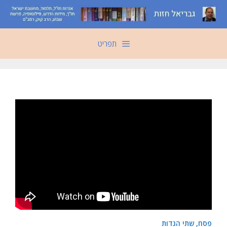
דלג
תוכן
תפריט
פסח, שתי הגדות