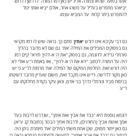
'אתו' בפועל שהיא צמודה אליו. יש כאן רמז המורה לדרשן לדרוש.
'יביאהו' מתפרש בעליל על משהו אחר, אולם 'יביא אותו' יכול
להתפרש ביתר קלות על המביא עצמו.
גם רבי עקיבא אינו דורש
'אתין
' סתם כך. נראה שיש לו רמז מקראי
גם בפסוקים המכילים את המילה 'את'. גם שם לא מדובר בהליך
פורמלי גרידא. לדוגמה, גם בפסוק "את ה' א-להיך תירא" קיים רמז.
היה על התורה לכתוב "ירא את ה' א-להיך", ואז באמת ר"ע אולי לא
היה דורש זאת. החלפת המיקום של המילה 'את' מרמזת לר"ע כי יש
כאן מקור לדרשה. רי"ש אינו מקבל זאת, משום שעדיין מדובר לשיטתו
בניסוח סביר ונורמלי כדרך בני אדם, וכאן עיקר נקודת מחלוקתו עם
ר"ע.
דוגמא נוספת היא "כבד את אביך ואת אימך", שנדרש לרבות בעל
אמך ואשת אביך (החורגים), ולרבות אחיך הבכור (כתובות קג ע"א).
גם כאן ייתור מסוים, שכן אחת משתי המילים 'את' מיותרת. ניתן היה
לכתוב גם "כבד את אביך ואימך". למעשה ולמסקנת הגמרא נראה כי