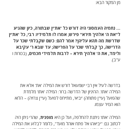
מן המקור הבא:
… נחמיה העמסוני היה דורש כל 'את'ין שבתורה, כיון שהגיע
ל"את ה' אלהיך תירא" פירש; אמרו לו תלמידיו: רבי, כל 'את'ין
שדרשת מה תהא עליהן? אמר להם: כשם שקבלתי שכר על
הדרישה, כך קבלתי שכר על הפרישה; עד שבא ר' עקיבא
ולימד, את ה' אלהיך תירא – לרבות תלמידי חכמים,
(בכורות ו
ע"ב).
בדרשה לעיל אין רבי ישמעאל דורש את המילה 'את' אלא את
המילה 'אתו'. ההיגיון של הדרשה ברור: המילה 'אתו' מלמדת
שהפועל (עי"ן פתוחה) 'יביא', מתייחס לפועל (עי"ן צרויה) – הלוא
הוא הנזיר עצמו.
המילה 'אתו' ניתנת להחלפה, ועל כן היא
מופנית
, שהרי ניתן היה
לכתוב גם: "יביאהו אל פתח אוהל מועד", כלומר לבלוע את המילה