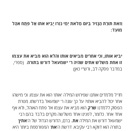
וְזֹאת תּוֹרַת הַנָּזִיר בְּיוֹם מְלֹאת יְמֵי נִזְרוֹ יָבִיא אֹתוֹ אֶל פֶּתַח אֹהֶל
מוֹעֵד:
יביא אותו, וכי אחרים מביאים אותו והלא הוא מביא את עצמו
זו אחת משלש אתים שהיה ר' ישמעאל דורש בתורה
. (ספרי,
במדבר פסקה לב, ורש"י כאן)
חז"ל מלמדים אותנו שפירוש המילה 'אותו' הוא את עצמו. וכי מישהו
אחר יכול להביא אותו? על כך עונה ר' ישמעאל בדרשתו. מטרת
הפסוק ללמדנו
שרק
הוא מביא את עצמו אל פתח האוהל, ולא אף
אחד אחר. כלומר, לפנינו אחד משלשה מקרים בלבד בהם רבי
ישמעאל דורש את המילה
את.
ברם, הדורש הגדול של ה'
אתין
'
בתורה הוא דווקא רבי עקיבא. דרשת ה'
את
' המפורסמת ביותר היא