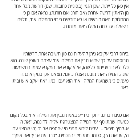
אין כאן כל ייתור, שכן הגמ' (בסוגיית כתובות, שם) דורשת מכל אחד
מן ה'את'ין דרשה אחרת (אב חורג ואם חורגת). נראה אם כן כי
המחלוקת האם דורשים או לא דורשים ריבוי מהמילה 'את', תלויה
בשאלה עד כמה המילה 'את' מיותרת.
ביחס לרבי עקיבא ניתן להעלות גם כוון חשיבה אחר. דרשותיו
מבוססות על כך שהוא מבין את המילה 'את' עצמה באופן שונה. הוא
כלל לא דורש ייתור כלשהו, אלא קורא את המקרא עצמו במשמעות
שונה. המילה 'את' מובנת אצלו כ'עם'. מצאנו אכן במקרא כמה
פעמים כי משמעות המלה 'את' הוא 'עם'. כמו, "את יעקב איש וביתו
באו" .
אם כנים דברינו, ייתכן כי ר"ע באמת מבין את המילה 'את' בכל מקום
כמשהו שמתווסף על המילה המצטרפת אליה. לדוגמה, "את ה'
א-להיך תירא" – עלינו לירוא מפני מי שנספח אל ה' (מי שמצוי עם
ה', או 'את ה"), כלומר מתלמידי החכמים. "כבד את אביך ואת אימך"