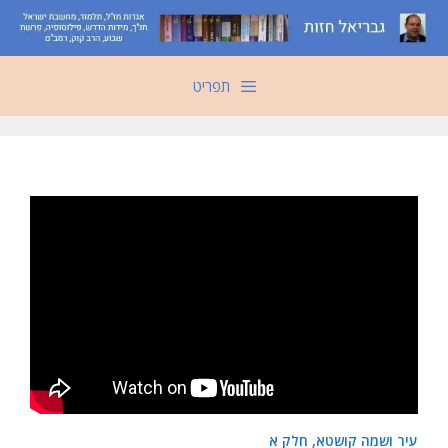
דלג
תוכן
תפריט
עיר ושמה קושטא, חלק א