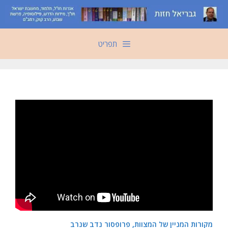
דלג
תוכן
תפריט
מקורות המניין של המצוות, פרופסור נדב שנרב