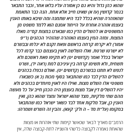
שהוא כהן גדול והיא גם כן אסורה עליו בלאו אחר, וכבר התבאר
בגמר קדושין (עז א) שאינו חייב אלא אחת. הנה כבר התאמת
שהאזהרה שהיא בכלל לבד היא שתמנה ומה שיבא באותו הענין
בעצמו אזהרה אחרת על הייחוד אמנם הוא ללמד משפט מן
המשפטים או להשלים הדין כמו שבארנו במצות קס"ה מאלו
המצות. ומזה המין בעצמו האזהרה שהזהיר הכהנים (ר"פ
אמור) לא יקרחו קרחה בראשם ופאת זקנם לא יגלחו ובבשרם
לא ישרטו שרטת. ואלו השלשה לאוין בעצמם כבר קדמו לכל
ישראל בכלל ואמר (קדושים יט) לא תקיפו פאת ראשכם ולא
תשחית, ולא תשימו קרחה בין עיניכם למת (ראה יד), ושרט
לנפש לא תתנו בבשרכם (קדושים יט). ואולם נכפלו בכהנים
להשלים הדין לבד כמו שהתבאר בסוף מכות (כ א) כשבארו
משפטי אלו השלש מצות. ואילו היו לאוין מיוחדים בכהנים ולא
יהיו להשלים דין אבל מצות בעצמן היה הכהן חייב על כל מעשה
מהם שתי מלקיות, מצד שהוא ישראל ומצד שהוא כהן, ואין
הענין כן, אבל מלקות אחד לבד כשאר ישראל כמו שהתבאר
במקומו (על"ת מד – ה ולק' קעא). והבין זה השרש ושמרהו:
הרמב"ם מאריך לבאר שכאשר קיימות שתי אזהרות או מצוות
שהאחת נאמרה לקבוצה כלשהי והשנייה לתת-קבוצה שלה, אין