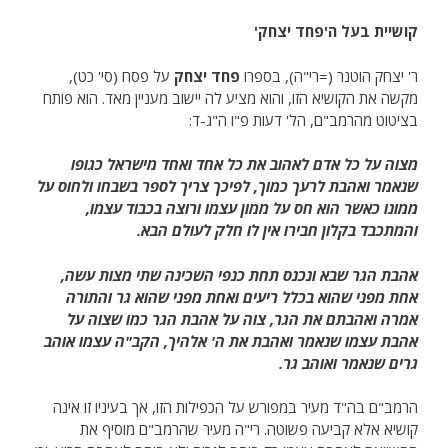
קושיית בעל ה'פחד יצחק'
ר' יצחק הוטנר (=רי"ה), בספרו
פחד יצחק
על פסח (סי' כט),
מקשה את הקושיא הזו, והוא מציע לה יישוב מעניין מאד. הוא פותח
בציטוט מהרמב"ם, הל' דעות פ"ו ה"ג-ד:
מצוה על כל אדם לאהוב את כל אחד ואחד מישראל כגופו
שנאמר ואהבת לרעך כמוך, לפיכך צריך לספר בשבחו ולחוס על
ממונו כאשר הוא חס על ממון עצמו ורוצה בכבוד עצמו,
והמתכבד בקלון חבירו אין לו חלק לעולם הבא.
אהבת הגר שבא ונכנס תחת כנפי השכינה שתי מצות עשה,
אחת מפני שהוא בכלל ריעים ואחת מפני שהוא גר והתורה
אמרה ואהבתם את הגר, צוה על אהבת הגר כמו שצוה על
אהבת עצמו שנאמר ואהבת את ה' אלהיך, הקב"ה עצמו אוהב
גרים שנאמר ואוהב גר.
הרמב"ם בה"ד מעיר במפורש על הכפילות הזו, אך בעיניו זו אינה
קושיא אלא קביעה פשוטה. רי"ה מעיר שהרמב"ם מוסיף את