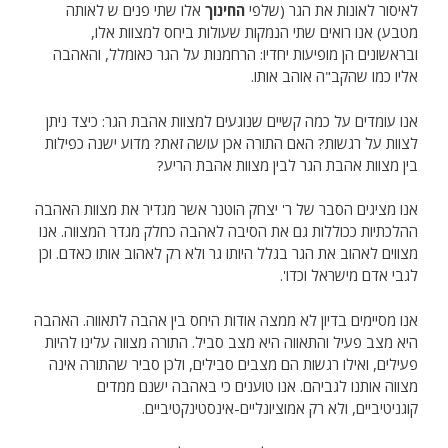
לאיסור לאונות את הגר (שלפי
החינוך
אלו שתי פנים ש לאותה
מטבע) אנו רואים שתי הנמקות שעולות ביחס למצוות אלו,
ובראשונים הן מופיעות יחדיו: הרחמנות על הגר כאומלל, והאהבה
אליו כמו שהקב"ה אוהב אותו.
אנו עומדים על כמה קשיים שנוגעים למצוות אהבת הגר: כיצד ניתן
לצוות על רגשות? האם התורה אכן עושה זאת? מדוע ישנה כפילות
בין מצוות אהבת הגר לבין מצוות אהבת הריע?
אנו מציגים הסבר של ר' יצחק הוטנר אשר מגדיר את מצוות האהבה
ההלכתיות ככוללות גם את הסיבה לאהבה כחלק מגדר המצווה. אנו
מצווים לאהוב את הגר בגלל היותו גר ולא רק לאהוב אותו כאדם. וכן
לגבי אדם מישראל וכדו'.
אנו מסיימים בדיון לא ממצה אודות היחס בין אהבה לתאווה. האהבה
היא מצב פעיל והתאווה היא מצב סביל. התורה מצווה עלינו להיות
פעילים, ואילו רגשות הם מצבים סבילים, ולכן סביר שהתורה אינה
מצווה אותנו לגביהם. אנו טוענים כי באהבה ישנם ממדים
קוגניטיביים, ולא רק אמוציונליים-אינסטינקטיביים.