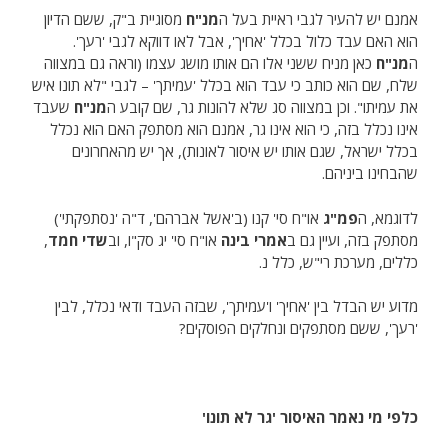
אמנם יש להעיר לגבי ראיית בעל ה
מנ"ח
מסוגיית ב"ק, ששם הדיון
הוא האם עבד כלול בכלל 'אחיך', אבל לאו דווקא לגבי 'רעך'.
ה
מנ"ח
כאן מניח ששני אלו הם אותו מושג עצמו (וראה גם במצווה
שלח, שם הוא כותב כי עבד הוא בכלל 'עמיתך' – לגבי "לא תונו איש
את עמיתו". וכן במצווה סג שלא להונות גר, שם קובע ה
מנ"ח
שעבד
אינו נכלל בזה, כי הוא אינו גר, אמנם הוא מסתפק האם הוא נכלל
בכלל ישראל, שגם אותו יש איסור לאונות), אך יש מהאחרונים
שהבחינו ביניהם.
לדוגמא, ה
פמ"ג
או"ח סי' קנו (ב'אשל אברהם', ד"ה 'נסתפקתי')
מסתפק בזה, ועיין גם ב
אמרי בינה
או"ח סי' יג סק"ו, וב
שדי חמד
,
כללים, מערכת רי"ש, כלל נ.
מדוע יש הבדל בין 'אחיך' ו'עמיתך', שבזה העבד ודאי נכלל, לבין
'רעך', ששם מסתפקים ונחלקים הפוסקים?
כלפי מי נאמר האיסור 'גר לא תונו'