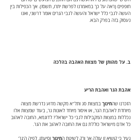
חופפים (ראה על כך במאמרנו לפרשת יתרו, תשסז). אך הכפילות בין
העשה לגבי כלל ישראל והעשה לגבי הגרים אומר דרשני, ואנו
נעסוק בזה בפרק הבא.
ב. על מהותן של מצוות האהבה בהלכה
אהבת הגר ואהבת הריע
הזכרנו שה
חינוך
במצוות סג ותל"א מקשה מדוע נדרשת מצווה
מיוחדת לאהבת הגר, או איסור מיוחד לאונות גר, בעוד שמצוות אלו
נכללות במצוות המקבילות לגבי כל ישראל? לדוגמא, החובה לאהוב
כל אדם מישראל כוללת גם את החובה לאהוב את הגר.
נעיר כי קושיא זו עולה אך ורק לשיטת ה
חינוך
וסיעתו, לפיה ה'גר'