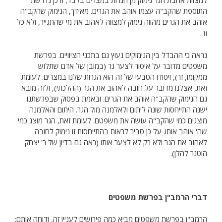
למצוות אהבת הגר נימוק מן הגרות במצרים בלבד, ולכן נדרשת
התוספת שהקב"ה עצמו אוהב את הגרים. מאידך, הנימוק שהקב"ה
אוהב את הגרים מהווה נימוק למצווה לאהוב את מי שהתגייר, ולא כל
זר.
נראה כי ההבדל בין הנימוקים נעוץ גם בתכני הציוויים. בפרשת
משפטים מדובר על איסור לצער גר (במובן של אדם שתלוש
ממקומו, זר), ויסודו הטבעי של זה הוא הגרות שלנו במצרים. לעומת
זאת, אצלנו מדובר על חובה לאהוב את הגר (ההלכתי), ולזה מובא
גם הנימוק שהקב"ה אוהב את הגרים. ובאמת בפסוק שבפרשתנו
ישנה התייחסות שונה ליתום ולאלמנה מול הגר. היתום והאלמנה
מוצגים כמי שהקב"ה עושה את משפטם. לעומת זאת, הגר מוצג כמי
שה' אוהב אותו. על כן סביר לראות בהתייחסות זו נימוק לחובה
לאהוב את הגר ולא רק לא לצער אותו (ראה גם בדיון של ר' יצחק
הוטנר להלן).
דברי הרמב"ן בפרשת משפטים
הרמב"ן בפרשת משפטים מביא כמה פירושים לעניין זה, ודוחה אותם: