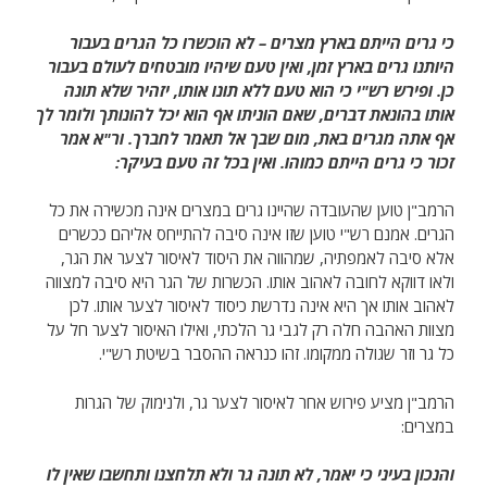
כי גרים הייתם בארץ מצרים – לא הוכשרו כל הגרים בעבור
היותנו גרים בארץ זמן, ואין טעם שיהיו מובטחים לעולם בעבור
כן. ופירש רש"י כי הוא טעם ללא תונו אותו, יזהיר שלא תונה
אותו בהונאת דברים, שאם הוניתו אף הוא יכל להונותך ולומר לך
אף אתה מגרים באת, מום שבך אל תאמר לחברך. ור"א אמר
זכור כי גרים הייתם כמוהו. ואין בכל זה טעם בעיקר:
הרמב"ן טוען שהעובדה שהיינו גרים במצרים אינה מכשירה את כל
הגרים. אמנם רש"י טוען שזו אינה סיבה להתייחס אליהם ככשרים
אלא סיבה לאמפתיה, שמהווה את היסוד לאיסור לצער את הגר,
ולאו דווקא לחובה לאהוב אותו. הכשרות של הגר היא סיבה למצווה
לאהוב אותו אך היא אינה נדרשת כיסוד לאיסור לצער אותו. לכן
מצוות האהבה חלה רק לגבי גר הלכתי, ואילו האיסור לצער חל על
כל גר וזר שגולה ממקומו. זהו כנראה ההסבר בשיטת רש"י.
הרמב"ן מציע פירוש אחר לאיסור לצער גר, ולנימוק של הגרות
במצרים:
והנכון בעיני כי יאמר, לא תונה גר ולא תלחצנו ותחשבו שאין לו