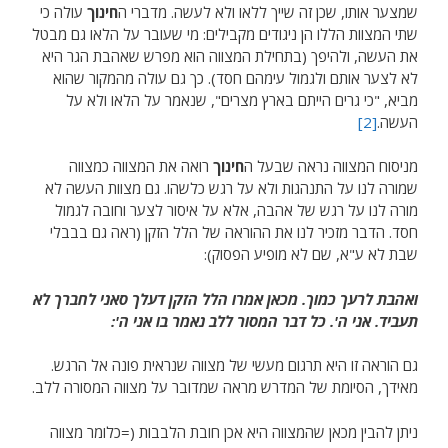
שמצער אותו, שכן זה שייך ללאו ולא לעשה. מדברי ה
חינוך
עולה כי
שתי המצוות הללו הן ניגודים מקבילים: מי שעובר על הלאו גם מבטל
את העשה, ולהיפך (בתחילת המצווה הוא מפרש שאהבת הגר היא
לא לצער אותם ולגמול עימהם חסד). כך גם עולה מהמקור שהוא
מביא, "כי גרים הייתם בארץ מצרים", שנאמר על הלאו ולא על
העשה.
[2]
מניסוח המצווה נראה שבעל ה
חינוך
רואה את המצווה כמצווה
שמורה לנו על התנהגות ולא על רגש כלשהו. גם מצוות העשה לא
מורה לנו על רגש של אהבה, אלא על איסור לצער וחובה לגמול
חסד. הדבר מזכיר לנו את ההוראה של הלל הזקן (ראה גם בבבלי
שבת לא ע"א, שם לא מופיע הפסוק):
ואהבת לרעך כמוך. מכאן אמרו הלל הזקן דעלך סאני לחברך לא
תעביד. אני ה'. כל דבר המסור ללב נאמר בו אני ה':
גם הוראה זו היא תרגום מעשי של מצווה שנראית פונה אל הרגש.
מאידך, הסיומת של המדרש מראה שמדובר על מצווה המסורה ללב.
ניתן להבין מכאן שהמצווה היא אכן חובת הלבבות (=כלומר מצווה