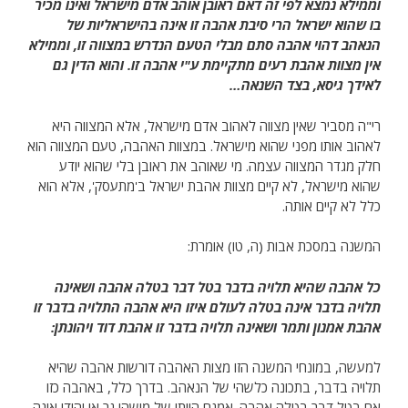
וממילא נמצא לפי זה דאם ראובן אוהב אדם מישראל ואינו מכיר
בו שהוא ישראל הרי סיבת אהבה זו אינה בהישראליות של
הנאהב דהוי אהבה סתם מבלי הטעם הנדרש במצווה זו, וממילא
אין מצוות אהבת רעים מתקיימת ע"י אהבה זו. והוא הדין גם
לאידך גיסא, בצד השנאה…
רי"ה מסביר שאין מצווה לאהוב אדם מישראל, אלא המצווה היא
לאהוב אותו מפני שהוא מישראל. במצוות האהבה, טעם המצווה הוא
חלק מגדר המצווה עצמה. מי שאוהב את ראובן בלי שהוא יודע
שהוא מישראל, לא קיים מצוות אהבת ישראל ב'מתעסק', אלא הוא
כלל לא קיים אותה.
המשנה במסכת אבות (ה, טו) אומרת:
כל אהבה שהיא תלויה בדבר בטל דבר בטלה אהבה ושאינה
תלויה בדבר אינה בטלה לעולם איזו היא אהבה התלויה בדבר זו
אהבת אמנון ותמר ושאינה תלויה בדבר זו אהבת דוד ויהונתן:
למעשה, במונחי המשנה הזו מצות האהבה דורשות אהבה שהיא
תלויה בדבר, בתכונה כלשהי של הנאהב. בדרך כלל, באהבה כזו
אם בטל דבר בטלה אהבה. אמנם היותו של מישהו גר או יהודי אינה