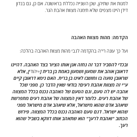
למנות את שתיהן, שכן השנייה נכללת בראשונה. אם כן, גם בנדון
דידן היינו מצפים שלא תימנה מצוות אהבת הגר.
הקדמה: מהות מצוות האהבה
ועל כך עונה רי"ה בהקדמה לגבי מהות מצוות האהבה בהלכה:
ובכדי להסביר דבר זה נחזה אנן אותו הציור בצד האהבה. דהיינו
דראובן אוהב את שמעון ושמעון באמת בן ברית [
=יהודי
], אלא
שראובן טועה בו וחושבו לאינו בן ברית. האם נימא דראובן קיים
ע"י זה מצוות אהבת רעים? בודאי שאין הדבר כן. מפני שכל
אהבה יש לה טעם, וגם הטעם של האהבה נכנס בכלל המצווה
של אהבת רעים. כלומר דאין המצווה של אהבת רעים מתפרשת
שיאהב אדם שהוא מישראל, אלא שיאהב אדם מישראל מפני
שהוא ישראל. דגם טעם האהבה נכנס בכלל המצווה. פירוש
הכתוב "ואהבת לרעך" הוא שתאהב אותו דווקא בשביל שהוא
רעך.