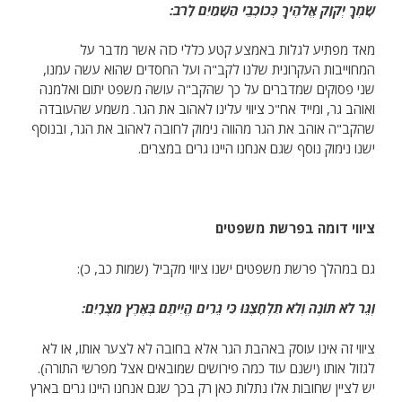
שָׂמְךָ יְקֹוָק אֱלֹהֶיךָ כְּכוֹכְבֵי הַשָּׁמַיִם לָרֹב:
מאד מפתיע לגלות באמצע קטע כללי כזה אשר מדבר על
המחוייבות העקרונית שלנו לקב"ה ועל החסדים שהוא עשה עמנו,
שני פסוקים שמדברים על כך שהקב"ה עושה משפט יתום ואלמנה
ואוהב גר, ומייד אח"כ ציווי עלינו לאהוב את הגר. משמע שהעובדה
שהקב"ה אוהב את הגר מהווה נימוק לחובה לאהוב את הגר, ובנוסף
ישנו נימוק נוסף שגם אנחנו היינו גרים במצרים.
ציווי דומה בפרשת משפטים
גם במהלך פרשת משפטים ישנו ציווי מקביל (שמות כב, כ):
וְגֵר לֹא תוֹנֶה וְלֹא תִלְחָצֶנּוּ כִּי גֵרִים הֱיִיתֶם בְּאֶרֶץ מִצְרָיִם:
ציווי זה אינו עוסק באהבת הגר אלא בחובה לא לצער אותו, או לא
לגזול אותו (ישנם עוד כמה פירושים שמובאים אצל מפרשי התורה).
יש לציין שחובות אלו נתלות כאן רק בכך שגם אנחנו היינו גרים בארץ