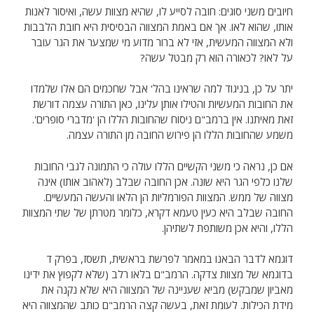
חיובים משני סוגים: חובה לסייע לו, שהיא מצוות עשה, ואיסור לאנות
אותו, שהוא לאו. אך אם באמת המצווה הבסיסית היא חובת הלבבות
ולא המצווה המעשית, אזי לא ברור מדוע מי שמצער את הגר עובר
על לאו? לכאורה הוא רק מבטל עשה?
יתר על כן, בניגוד למה שראינו בהל' אבל שחכמים הם אלו שלמדו
את החובות המעשיות והטילו אותן עלינו, כאן התורה עצמה דורשת
זאת מאיתנו. אין ברמב"ם ניסוח שהחובות הללו הן 'מדברי סופרים'.
משמע שהחובות הללו הן פירוש החובה מן התורה עצמה.
אם כן, נראה כי משני הקשיים הללו עולה כי התמונה לגבי החובות
שלנו כלפי הגר היא שונה. אכן החובה שבלב (לאהוב אותו) אינה
מצווה של ממש. המצוות הפורמליות הן הלאו והעשה המעשיים.
החובה שבלב היא כעין טעמא דקרא, כלומר מטרתן של שתי המצוות
הללו, והיא אכן משותפת לשתיהן.
דוגמא לדבר הבאנו במאמר לפרשת בראשית, תשסז, בפרק ד
בדוגמא של מצוות צדקה. הרמב"ם בלאו רלב (שלא לקפוץ את ידינו
מאביון שמבקש) מביא שעניינה של המצווה היא שלא נקנה את
מידת הכילות. לעומת זאת, בעשה קצה הרמב"ם כותב שהמצווה היא