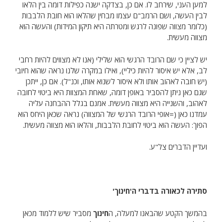
למען העני, שירחב לו. אם כן, בצדקה ישנה כפילות דומה בין הלאו
לבין העשה, ושם הרמב"ם עצמו מבחין שהלאו הוא חובת הלבבות
(כלומר מצווה שפונה לרגש ומטרתה היא תיקון המידות) והעשה הוא
מצווה מעשית.
יש לציין כי שם הרובד הרגשי הוא שלילי (אנו לא מצווים להיות רחבי
לב, אלא יש איסור להיות כיליי), ואילו במקרה שלנו נראה שהוא חיובי
(יש חובה לאהוב אותו ולא איסור לשנוא אותו, וכנ"ל). אם כן, ייתכן
שגם כאן ניתן להסביר באופן דומה, שאחת המצוות היא ביטוי לחובה
לאהוב, והשנייה היא מצווה מעשית. אמנם בגלל ההבחנה עליה
עמדנו כאן (=אופי הרובד הרגשי של המצווה) נראה שכאן היחס הוא
הפוך: העשה הוא ביטוי לחובת הלבבות, והלאו הוא מצווה מעשית.
ועדיין הדברים צל"ע.
סתירה לכאורה בדברי ה'חינוך'
בהמשך הקטע שהבאנו למעלה, ה
חינוך
מסביר שיש ללמוד מכאן