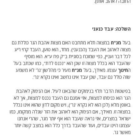
החובה לאהוב אותו).
השלכה: עבד כנעני
בעל
מנ"ח
במצווה תלא מתחבט האם מצוות אהבת הגר כוללת גם
מצווה לאהוב את העבד (הכנעני). מחד, הוא טוען, העבד קרוי ריע
לכל דבר ועניין, כפי שמוכח בסוגיית ב"ק פח ע"א. הוא מוסיף
שהעבד הוא בכלל מצווה זו שכן הוא "נכנס לדת", כמו שכתב בעל
ה
חינוך
עצמו. מאידך, בעל
מנ"ח
מעיר כי מהלשון 'גר' לא משמע
שזה כולל גם עבד, שכן עבד אינו נחשב ואינו נקרא 'גר'.
בפשטות הדבר תלוי בנימוקים שהבאנו לעיל. אם הנימוק לאהבת
הגר הוא כניסתו למצוות, אזי אמנם גם העבד נכנס למצוות, אך לא
באופן מלא (לכן הוא לא נקרא 'גר'), ויש מקום לדון שהוא אינו נכלל
במצווה זו. מאידך, אם הנימוק הוא לאהוב את הזר שגלה ממקומו, כמו
ישראל במצרים, אזי נראה שעבד הוא אף יותר מגר, שהרי אנחנו
עצמנו היינו עבדים, ועוד שהעבד בדרך כלל הוא במצב קשה יותר
מאשר גר.