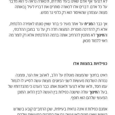
לא לצער אף אדם שאינו בעיר מולדתו, ולכאורה נראה כי הוא מדבר
על כל אדם. דברים אלו לכאורה סותרים את דבריו לעיל (באותה
מצווה עצמה) שהאיסור הוא רק כלפי גר ממש.
אך כבר ה
מנ"ח
על אתר מעיר כי ברור שאין כוונתו לאמירה הלכתית,
אלא רק להדרכה מוסרית. המצווה חלה רק על גר במובן ההלכתי,
וה
חינוך
לא מתכוין להרחיב אותה ברמה ההלכתית אלא רק לומר מה
ראוי ללמוד מכאן.
כפילויות במצוות אלו
ראינו בחינוך שהמצווה מוטלת על הלב, לאהוב את הגר, וממנה
נגזרות השלכות מעשיות לשני הכיוונים: מצוות עשה לסייע לו לגמול
עמו חסד, ולאו שלא לצער ולאנות אותו. כבר הערנו כי מהגדרותיו של
בעל ה
חינוך
עולה שישנה כפילות בין העשה לבין הלאו. התוכן
המעשי שלהם הוא חופף.
אמנם כפילות זו אינה נראית בעייתית, שכן הרמב"ם קובע בשורש
השישי שאנו מונים לאו ועשה גם אם התכנים המעשיים שלהם