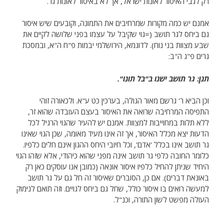
רק לגבי האיסור לאונות ישראל, אך לא באיסור לאונות גר.
אמנם יש כמה מקורות שמרחיבים את התמונה, וקובעים שיש איסור
גם ביחס לגר תושב (=גוי שקיבל על עצמו בפני שלושה לקיים את
שבע מצוות בני נוח). לדוגמא, הירושלמי יבמות פ"ח ה"א, ובמסכת
גרים פ"ג ה"ב:
תנן: גר תושב ישנו ב"בל תונו".
וכן הביא ר' גרשם מאור הגולה, בערכין כט ע"א. ולכאורה זוהי
התפיסה המרחיבה שרואה את האיסור בעצם העובדה שהוא זר,
ללא תלות במחוייבות למצוות. אמנם יש להעיר שהגוי הרגיל לכל
הדעות יצא מכלל האיסור, אך זה אינו מעיד מאומה, שכן הגוי שאינו
גר תושב אינו בכלל 'אדם', וכל חיובי היחס ההגון אינם חלים כלפיו.
כלומר החובה כלפי גר תושב אינה מפני שהוא כיהודי, אלא שזהו הגוי
היחיד שניתן להחיל כלפיו איסור אונאה (כמובן אנו עוסקים כאן רק
באונאת דברים). אם כן, הסוברים שאיסור זה חל גם על גר תושב
למעשה רואים בו איסור כולל, שחל גם ביחס לגויים. וזה תואם לנימוק
העולה מפשט לשון התורה, וכנ"ל.