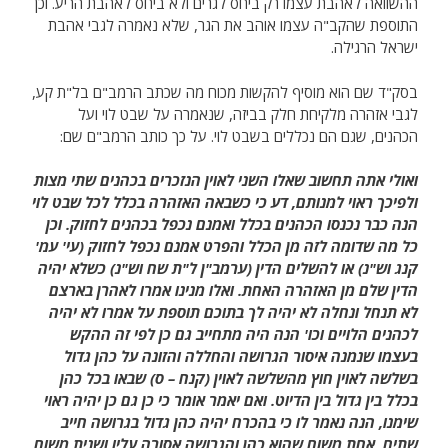
ההשוואה לאהבת עצמו רק ביחס לגרים ולא ביחס לאהבת הריע. וכן
התוספת שהקב"ה עצמו אוהב את הגר, שלא נאמרה לגבי אהבת
ישראל הרגילה.
בסק"ד שם הוא מוסיף להקשות מכוח מה שכתב הרמב"ם בל"ת קע,
לגבי אזהרה מלקיחת חלק בביזה, שנאמרה על שבט לוי ועל
הכהנים, שגם הם נכללים בשבט לוי. על כך כותב הרמב"ם שם:
ואולי אתה תחשוב שאלו השני לאוין הנזכרים בכהנים שתי מצות
ולפיכך ראוי למנותם, דע כי כשבאה האזהרה בכלל לכל שבט לוי
הנה כבר נכנסו הכהנים בכלל ואמנם נכפל בכהנים לחזוק. וכן
כל מה שדומה לזה מן הכלל והפרט אמנם נכפל לחזוק (עי' עמ'
קנג וש"נ) או להשלים הדין (ערמב"ן ל"ת שח וש"נ) כשלא יהיה
הדין שלם מן האזהרה האחת. ואלו מנינו אמרו לאהרן בארצם
לא תנחל ונחלה לא יהיה לך בתוכם תוספת על אמרו לא יהיה
לכהנים הלויים וכו' הנה היה מתחייב גם כן לפי זה ההקש
בעצמו שנמנה איסור הגרושה והחללה והזונה על כהן גדול
בשלשה לאוין חוץ מהשלשה לאוין (קנח – ס) שבאו בכל כהן
בכלל בין גדול בין הדיוט. ואם יאמר אומר כי כן גם כן יהיה ראוי
שימנו, הנה נאמר לו כי בהכרח יהיה כהן גדול בגרושה חייב
שתים, אחת משום שהוא כהן והגרושה אסורה עליו ושנית משום