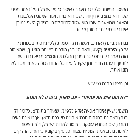
האיסור המיוחד כלפי גר מעבר לאיסור כלפי ישראל רגיל נאמר מפני
שגר הוא במצב עדין יותר, שכן הוא בודד. ועוד שמפני העלבונות
והצער שמצערים אותו הוא עלול לחזור לסורו. הנימוק השני כמובן
אינו רלוונטי ל'גר' במובן של זר.
גם הרמב"ם (לאו רנב ועשה רז), ה
סמ"ג
(לפי גירסתו בבכורות ל
ע"ב) וה
יראים
(קעט, וראה סי' ריג) הולכים בשיטת ה
חינוך
, שהאיסור
הזה נאמר רק ביחס לגר במובן ההלכתי. ה
סמ"ג
מביא גם דרשה
לתמוך בעמדה זו: "בזמן שקיבל עליו כל התורה כולה כאחד מכם לא
תונו אותו".
וכן מצינו בב"מ נט ע"א:
"לא תונו איש את עמיתו" – עם שאתך בתורה לא תונהו.
משמע שאין איסור אונאה אלא כלפי מי שאיתך בתומ"צ, כלומר רק
בגר (וראה גם בהגהות הרמ"א חו"מ סי' רכח ה"א). אך זו אינה ראיה
גמורה, שכן הגמרא עוסקת באיסור לאונות ישראל, ולא באיסור
לאונות גר. ובאמת ה
מנ"ח
מצווה סג סק"ב קובע כי הסייג הזה קיים