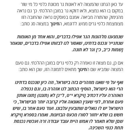
עד כאן הנחנו שהמצווה לא לאונות גר מכוונת כלפי כל מי שזר
במקום בו הוא נמצא, ולאו דווקא גר במובן ההלכתי. כך גם נראה
מהנימוק שהתורה מביאה. אמנם בפוסקים נראה שהחובה הזו
מצומצמת כלפי גרים ממש. לדוגמא, ה
חינוך
במצווה סג כותב:
שנמנענו מלהונות הגר אפילו בדברים, והוא אחד מן האומות
שנתגייר ונכנס בדתינו, שאסור לנו לבזותו אפילו בדברים, שנאמר
[שמות כ"ב, כ'] וגר לא תונה.
אם כן, גם מצווה זו נאמרה רק כלפי גרים במובן ההלכתי. גם טעם
המצווה שמביא שם ה
חינוך
מתאים לתמונה הזו, שכן הוא כותב:
ואף על פי שאנו מוזהרים בזה בישראל, וזה כיון שנכנס בדתינו
הרי הוא כישראל, הוסיף הכתוב לנו אזהרה בו, וגם נכפלה
האזהרה עליו דכתיב [ויקרא י"ט, ל"ג] לא (תוננו) [תונו אותו]
פעם אחרת, לפי שענין האונאה אליו קרובה יותר מבישראל, כי
הישראל יש לו גואלים שתובעין עלבונו. ועוד טעם אחר בו, שיש
חשש בו שלא יחזור לסורו מכעס הבזיונות. ואמרו בספרא [ויקרא
שם] שלא תאמר לו אמש היית עובד עבודה זרה ועכשיו נכנסת
תחת כנפי השכינה.