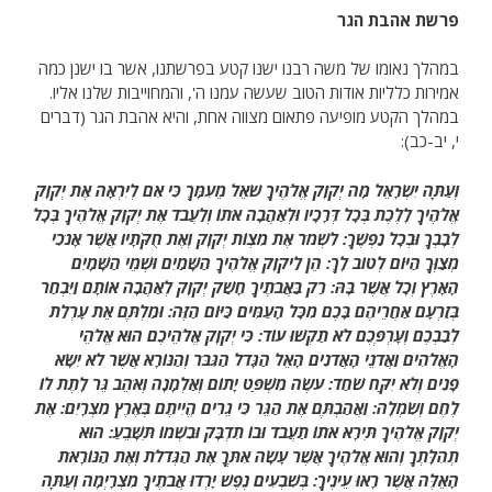
פרשת אהבת הגר
במהלך נאומו של משה רבנו ישנו קטע בפרשתנו, אשר בו ישנן כמה
אמירות כלליות אודות הטוב שעשה עמנו ה', והמחוייבות שלנו אליו.
במהלך הקטע מופיעה פתאום מצווה אחת, והיא אהבת הגר (דברים
י, יב-כב):
וְעַתָּה יִשְׂרָאֵל מָה יְקֹוָק אֱלֹהֶיךָ שֹׁאֵל מֵעִמָּךְ כִּי אִם לְיִרְאָה אֶת יְקֹוָק
אֱלֹהֶיךָ לָלֶכֶת בְּכָל דְּרָכָיו וּלְאַהֲבָה אֹתוֹ וְלַעֲבֹד אֶת יְקֹוָק אֱלֹהֶיךָ בְּכָל
לְבָבְךָ וּבְכָל נַפְשֶׁךָ: לִשְׁמֹר אֶת מִצְוֹת יְקֹוָק וְאֶת חֻקֹּתָיו אֲשֶׁר אָנֹכִי
מְצַוְּךָ הַיּוֹם לְטוֹב לָךְ: הֵן לַיקֹוָק אֱלֹהֶיךָ הַשָּׁמַיִם וּשְׁמֵי הַשָּׁמָיִם
הָאָרֶץ וְכָל אֲשֶׁר בָּהּ: רַק בַּאֲבֹתֶיךָ חָשַׁק יְקֹוָק לְאַהֲבָה אוֹתָם וַיִּבְחַר
בְּזַרְעָם אַחֲרֵיהֶם בָּכֶם מִכָּל הָעַמִּים כַּיּוֹם הַזֶּה: וּמַלְתֶּם אֵת עָרְלַת
לְבַבְכֶם וְעָרְפְּכֶם לֹא תַקְשׁוּ עוֹד: כִּי יְקֹוָק אֱלֹהֵיכֶם הוּא אֱלֹהֵי
הָאֱלֹהִים וַאֲדֹנֵי הָאֲדֹנִים הָאֵל הַגָּדֹל הַגִּבֹּר וְהַנּוֹרָא אֲשֶׁר לֹא יִשָּׂא
פָנִים וְלֹא יִקַּח שֹׁחַד: עֹשֶׂה מִשְׁפַּט יָתוֹם וְאַלְמָנָה וְאֹהֵב גֵּר לָתֶת לוֹ
לֶחֶם וְשִׂמְלָה: וַאֲהַבְתֶּם אֶת הַגֵּר כִּי גֵרִים הֱיִיתֶם בְּאֶרֶץ מִצְרָיִם: אֶת
יְקֹוָק אֱלֹהֶיךָ תִּירָא אֹתוֹ תַעֲבֹד וּבוֹ תִדְבָּק וּבִשְׁמוֹ תִּשָּׁבֵעַ: הוּא
תְהִלָּתְךָ וְהוּא אֱלֹהֶיךָ אֲשֶׁר עָשָׂה אִתְּךָ אֶת הַגְּדֹלֹת וְאֶת הַנּוֹרָאֹת
הָאֵלֶּה אֲשֶׁר רָאוּ עֵינֶיךָ: בְּשִׁבְעִים נֶפֶשׁ יָרְדוּ אֲבֹתֶיךָ מִצְרָיְמָה וְעַתָּה