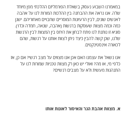
במאמרנו השבוע נעסוק בשאלת הפורמליזם ההלכתי מפן מיוחד
שלה. אנו נראה את ההבחנה בין ההלכות המורות לנו על אהבה
לאנשים שונים, לבין הרעיונות המוסריים שחבויים מאחוריהם. ישנן
כמה וכמה מצוות שעוסקות ברגשות (אהבה, שנאה, חמדה וכדו').
סוגיא זו נותנת לנו פתח לבחון את היחס בין המצוות לבין הרגשות
שלנו, שכן קשה להבין כיצד ניתן לצוות אותנו על רגשות, שהם
לכאורה אינסטינקטים.
אנו נשאל את עצמנו האם אכן אנו מצווים על מצב רגשי? אם כן, אז
כלפי מי, או מה? ואולי יש כאן רק מצוות טכניות שמורות לנו על
התנהגות מעשית ולא על מצבים רגשיים?
א. מצוות אהבת הגר והאיסור לאונות אותו