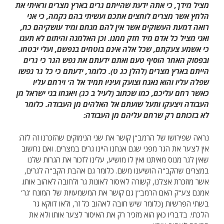
מציל מידך, כי אתה ידעת שהייתם גרים בארץ מצרים וראיתי את
הלחץ אשר מצרים לוחצים אתכם ועשיתי בהם נקמה, כי אני
רואה דמעת העשוקים אשר אין להם מנחם ומיד עושקיהם כח,
ואני מציל כל אדם מיד חזק ממנו. וכן האלמנה והיתום לא תענו
כי אשמע צעקתם, שכל אלה אינם בוטחים בנפשם, ועלי יבטחו.
ובפסוק האחר הוסיף טעם ואתם ידעתם את נפש הגר כי גרים
הייתם בארץ מצרים (להלן כג ט). כלומר, ידעתם כי כל גר נפשו
שפלה עליו והוא נאנח וצועק ועיניו תמיד אל ה' וירחם עליו
כאשר רחם עליכם, כמו שכתוב (לעיל ב כג) ויאנחו בני ישראל מן
העבודה ויצעקו ותעל שועתם אל האלהים מן העבודה. כלומר
לא בזכותם רק שרחם עליהם מן העבודה:
נראה שפירושו של הרמב"ן קושר את שני הנימוקים שהזכרנו זה לזה:
אין לצער את הגר מפני שגם אנחנו היינו גרים במצרים. ואם נחשוב
שאין לגר מנוס מאיתנו ואין לו מושיע, עלינו לזכור את הגרות שלנו
במצרים שהקב"ה הושיענו משם. כלומר גם אהבת הקב"ה לגרים,
אשר מוזכרת אצלנו, קשורה לאיסור לאונות גר ולחובה לאהוב אותו.
אמנם צע"ק האם הרמב"ן גם קושר את המשמעויות של המונח 'גר'
בשתי הפרשיות (כלומר שיש חובה לאהוב כל זר, ולאו דווקא גר
הלכתי. בדבריו כאן הוא מזכיר רק את האיסור לצער אותו ולא את