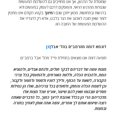
שמוטלת על הרגש), אך אנו מחוייבים גם להשלכות המעשיות
שנגזרות מהרגש הראוי, והפוסקים דרכם לעסוק במעשים ולא
ברגשות ובתחושות. מכאן ייתכן שגם ה
חינוך
בקטע הקודם אינו מתכוין
לומר שאין חובה לאהוב את הגר בלבנו, אלא רק להגדיר את
ההשלכות המעשיות של החובה הזו.
דוגמא דומה מהרמב"ם בהל' אבל
[3]
תופעה דומה אנו מוצאים בתחילת פי"ד מהל' אבל ברמב"ם:
מצות עשה של דבריהם לבקר חולים, ולנחם אבלים, ולהוציא
המת, ולהכניס הכלה, וללוות האורחים, ולהתעסק בכל צרכי
הקבורה, לשאת על הכתף, ולילך לפניו ולספוד ולחפור ולקבור,
וכן לשמח הכלה והחתן, ולסעדם בכל צרכיהם, ואלו הן גמילות
חסדים שבגופו שאין להם שיעור, אע"פ שכל מצות אלו
מדבריהם הרי הן בכלל ואהבת לרעך כמוך, כל הדברים שאתה
רוצה שיעשו אותם לך אחרים, עשה אתה אותן לאחיך בתורה
ובמצות.