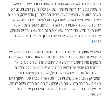
האמור באיסור לאונות הוא אותו גר שנאמר בחובה לאהוב. לשאר
השיטות כמובן לא קשה מאומה, שכן אין כפילות בין המצוות. גם לפי
הערת ה
מנ"ח
שהובאה לעיל, לפיה החלוקה בין אדם שמקיים מצוות
לאדם שאינו מקיים אותן קיימת רק ביחס לאיסור לאונות ישראל אך
לא ביחס לאיסור לאונות גר, לכאורה מתיישב הקושי (שכן האיסור
לאונות גר נדרש כדי ללמד שיש איסור גם בגר שאינו מקיים מצוות).
אך דווקא מכאן נראה להוכיח מלשון ה
חינוך
שהוא כנראה לא סובר
כך.
[4]
ראינו שה
חינוך
מביא שני הסברים, שהצד השווה לשניהם הוא שיש
עניין מיוחד באהבת הגר ובעייה מיוחדת באונאתו. הסברים אלו אמנם
מנמקים מדוע חשוב להדגיש את החובות הללו ביחס לגרים, אך
בהחלט לא עונים על הקושי המהותי. עדיין המצוות הללו כלולות
במצוות של אהבת ואונאת יהודי רגיל, ואין בתוכנן משהו ייחודי
שמצדיק לקבוע אותן כמצוות נפרדות. לאור הסבריו של ה
חינוך
היינו
מצפים שהתורה תדגיש את חשיבותן של החובות הללו ביחס לגרים,
אך אין בכך כדי לבאר מדוע מוני המצוות רואים בהן שתי מצוות
עצמאיות.