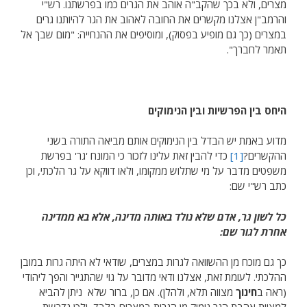
מצרים, ולא בכך שהקב"ה אוהב את הגרים כמו בפרשתנו. רש"י
והרמב"ן אצלנו מקשרים את החובה לאהוב את הגר להיותנו גרים
במצרים (כך גם מופיע בפסוק), ומוסיפים את ההנחייה: "מום שבך אל
תאמר לחברך".
היחס בין הפרשיות ובין הנימוקים
מדוע באמת יש הבדל בין הנימוקים אותם מביאה התורה בשני
ההקשרים?
[1]
כדי להבין זאת עלינו לזכור כי המונח 'גר' בפרשת
משפטים מדבר על מי שתלוש ממקומו, ולאו דווקא על גר הלכתי, וכן
כתב רש"י שם:
כל לשון גר, אדם שלא נולד באותה מדינה, אלא בא ממדינה
אחרת לגור שם:
כך גם מוכח מן ההשוואה לגרות במצרים, שודאי לא היתה גרות במובן
ההלכתי. לעומת זאת, אצלנו ודאי מדובר על גוי שהתגייר והפך ליהודי
(ראה ב
חינוך
מצווה תלא, ולהלן). אם כן, ברור שלא ניתן להביא