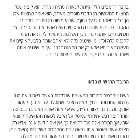
בדברי הרמב"ם הללו קיימת לכאורה סתירה: מחד, הוא קובע שכל
המצוות המעשיות הן מדברי סופרים. מאידך, הוא אומר שמצוות אלו
הן בכלל "ואהבת לרעך כמוך", שהיא מצווה מן התורה. דומה כי
ההסבר לכך הוא שהחובה הבסיסית היא לאהוב את הריע בלב, אך
חכמים חייבו אותנו לגזור מכך השלכות מעשיות: ללוות את המת,
להכניס כלה וכדו'. מי שיכניס כלה ולא יאהב אותה בלבו, לא קיים את
העשה דאורייתא אלא רק את המצווה דרבנן. אך מי שיכניס אותה
ויאהב אותה בלבו יקיים את שתי המצוות גם יחד.
הרובד הרגשי שבלאו
ראינו שבבסיס החובות המעשיות שנכללות בעשה לאהוב את הגר
(לגמול עמו חסד וכדו'), מצויה מצווה שמוטלת על הלב (=לאהוב
אותו). מה בדבר מצוות הל"ת, שלא לאנות אותו? האם גם בבסיסה
עומד רובד רגשי-מידותי שמוטל על הלב? לכאורה זהו איסור לשנוא
אותו, אך התורה אינה מגדירה זאת כך. אין איסור לשנוא גר, אלא רק
מצוות עשה לאהוב אותו. נראה שגם ההשלכות השליליות (האיסורים)
נגזרים מאותו רובד מידותי חיובי: החובה לאהוב את הגר מכילה