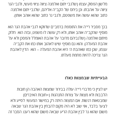
מלשון הפסוק עצמו (שלגבי יתום ואלמנה ציווה ציווי מעשי, ולגבי הגר
ציווה על אהבתו. וכן ביחס של הקב"ה אליהם, שלגבי יתום ואלמנה
כתוב שהוא עושה את משפטם, ולגבי גר כתוב שהוא אוהב אותו).
בכך מסביר רי"ה את התוספת ברמב"ם שדווקא לגבי אהבת הגר הוא
מוסיף שהקב"ה אוהב אותו, ולא רק עושה לו משפט, ובזה הוא חלוק
מיתום ואלמנה (שלגביהם מדובר על אהבת האומלל והמסכן ולא על
אהבת המעלה). והוא גם מוסיף שיש לאהוב אותו כמו את הקב"ה
עצמו, שכן כמו שאהבת ה' היא אהבת המעלה – הוא הדין לאהבת
הגר צריכה להיות מחמת מעלתו.
הבעייתיות שבמצוות כאלו
יש לציין כי מדברי רי"ה עולה בבירור שמצוות האהבה הן חובות
הלבבות ולא מצוות על צורות התנהגות (=חובות האיברים)
שמבטאות רגשות. אם המצווה היתה רק במישור המעשי: לסייע ולא
לצער בלבד, אזי שוב לא היה מקום להבחין בין אהבת הגר שבאה
משום שהוא גר לבין אהבת הריע שבאה משום שהוא רענו. הסבר זה