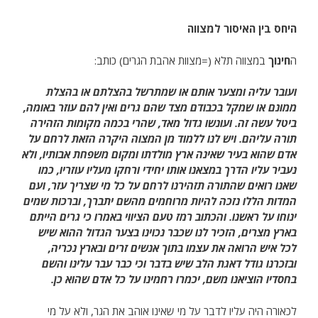
היחס בין האיסור למצווה
ה
חינוך
במצווה תלא (=מצוות אהבת הגרים) כותב:
ועובר עליה ומצער אותם או שמתרשל בהצלתם או בהצלת
ממונם או שמקל בכבודם מצד שהם גרים ואין להם עוזר באומה,
ביטל עשה זה. ועונשו גדול מאד, שהרי בכמה מקומות הזהירה
תורה עליהם. ויש לנו ללמוד מן המצוה היקרה הזאת לרחם על
אדם שהוא בעיר שאינה ארץ מולדתו ומקום משפחת אבותיו, ולא
נעביר עליו הדרך במצאנו אותו יחידי ורחקו מעליו עוזריו, כמו
שאנו רואים שהתורה תזהירנו לרחם על כל מי שצריך עזר, ועם
המדות הללו נזכה להיות מרוחמים מהשם יתברך, וברכות שמים
ינוחו על ראשנו. והכתוב רמז טעם הציווי באמרו כי גרים הייתם
בארץ מצרים, הזכיר לנו שכבר נכוינו בצער הגדול ההוא שיש
לכל איש הרואה את עצמו בתוך אנשים זרים ובארץ נכריה,
ובזכרנו גודל דאגת הלב שיש בדבר וכי כבר עבר עלינו והשם
בחסדיו הוציאנו משם, יכמרו רחמינו על כל אדם שהוא כן.
לכאורה היה עליו לדבר על מי שאינו אוהב את הגר, ולא על מי