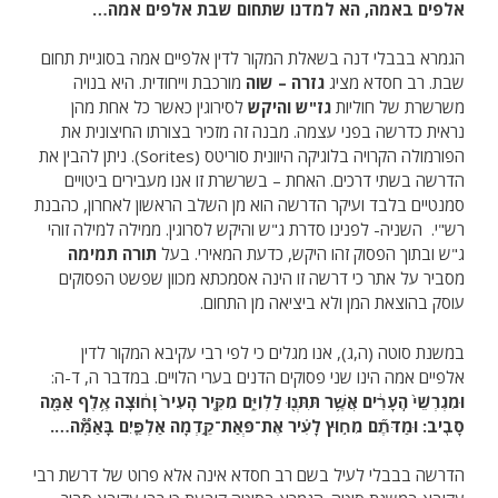
אלפים באמה, הא למדנו שתחום שבת אלפים אמה…
הגמרא בבבלי דנה בשאלת המקור לדין אלפיים אמה בסוגיית תחום
שבת. רב חסדא מציג
גזרה – שוה
מורכבת וייחודית. היא בנויה
משרשרת של חוליות
גז"ש והיקש
לסירוגין כאשר כל אחת מהן
נראית כדרשה בפני עצמה. מבנה זה מזכיר בצורתו החיצונית את
הפורמולה הקרויה בלוגיקה היוונית סוריטס (Sorites). ניתן להבין את
הדרשה בשתי דרכים. האחת – בשרשרת זו אנו מעבירים ביטויים
סמנטיים בלבד ועיקר הדרשה הוא מן השלב הראשון לאחרון, כהבנת
רש"י. השניה- לפנינו סדרת ג"ש והיקש לסרוגין. ממילה למילה זוהי
ג"ש ובתוך הפסוק זהו היקש, כדעת המאירי. בעל
תורה תמימה
מסביר על אתר כי דרשה זו הינה אסמכתא מכוון שפשט הפסוקים
עוסק בהוצאת המן ולא ביציאה מן התחום.
במשנת סוטה (ה,ג), אנו מגלים כי לפי רבי עקיבא המקור לדין
אלפיים אמה הינו שני פסוקים הדנים בערי הלויים. במדבר ה, ד-ה:
וּמִגְרְשֵׁי֙ הֶֽעָרִ֔ים אֲשֶׁ֥ר תִּתְּנ֖וּ לַלְוִיִּ֑ם מִקִּ֤יר הָעִיר֙ וָח֔וּצָה אֶ֥לֶף אַמָּ֖ה
סָבִֽיב:
וּמַדֹּתֶ֞ם מִח֣וּץ לָעִ֗יר אֶת־פְּאַת־קֵ֣דְמָה אַלְפַּ֪יִם בָּֽאַמָּ֟ה
…
.
הדרשה בבבלי לעיל בשם רב חסדא אינה אלא פרוט של דרשת רבי