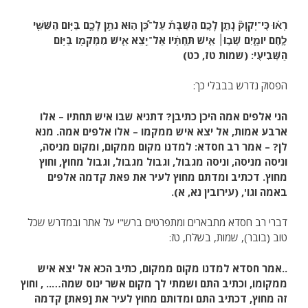
רְא֗וּ כִּֽי־יְקֹוָק֘ נָתַ֣ן לָכֶ֣ם הַשַּׁבָּת֒ עַל־כֵּ֠ן ה֣וּא נֹתֵ֥ן לָכֶ֛ם בַּיּ֥וֹם הַשִּׁשִּׁ֖י
לֶ֣חֶם יוֹמָ֑יִם שְׁב֣וּ׀ אִ֣ישׁ תַּחְתָּ֗יו אַל־יֵ֥צֵא אִ֛ישׁ מִמְּקֹמ֖וֹ בַּיּ֥וֹם
הַשְּׁבִיעִֽי: (שמות טז, כט)
הפסוק נדרש בבבלי כך:
הני אלפים אמה היכן כתיבן? דתניא שבו איש תחתיו – אלו
ארבע אמות, אל יצא איש ממקמו – אלו אלפים אמה. מנא
לן? – אמר רב חסדא: למדנו מקום ממקום, ומקום מניסה,
וניסה מניסה, וניסה מגבול, וגבול מגבול, וגבול מחוץ, וחוץ
מחוץ. דכתיב ומדתם מחוץ לעיר את פאת קדמה אלפים
באמה וגו', (עירובין נא, א).
דברי רב חסדא מתבארים ומתפרטים ברש"י על אתר ובמדרש שכל
טוב (בובר), שמות, בשלח, טז:
..אמר חסדא למדנו מקום ממקום, כתיב הכא אל יצא איש
ממקומו, וכתיב התם ושמתי לך מקום אשר ינוס שמה….. , וחוץ
זה מחוץ, דכתיב התם ומדותם מחוץ לעיר את [פאת] קדמה