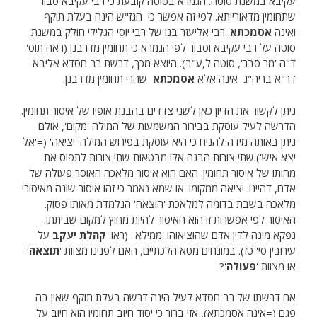
עקיבא במשנת סוטה. הגמרא בסוטה קובעת כי רבי עקיבא סבור
שתחומין מדאורייתא. לפי זה אפשר כי הגז"ש הינה בעלת תוקף
ואינה
אסמכתא
. רבי אליעזר בנו של רבי יוסי הגלילי חולק במשנת
סוטה על רבי עקיבא וסבור לפי הגמרא כי תחומין מדרבנן (ראה תוס'
ד"ה 'מר סבר', סוטה ל,ע"ב). היוצא מכך, דרשת רב חסדא אליבא
דר"א בריה"ג אינה אלא
אסמכתא
שהרי תחומין מדרבנן.
ניתן לקשור את הדיון כאן לשני צדדים בהבנת אופיו של איסור תחומין.
הדרשה לעיל עוסקת בבירור המשמעות של המילה 'מקום', אולם
ניתן באותה מידה להניח כי היא עוסקת בפירוש המילה 'יציאה' (='אל
יצא איש').שתי צורות הבנה אלו מבטאות שתי צורות לתפוס את
מהותו של איסור תחומין. האם הוא איסור מלאכה האוסר פעולה של
אדם, דהיינו: יציאה ממקומו. או שמא נאמר כי זהו איסור שונה מאיסורי
מלאכה בשבת בדומה למלאכת 'הוצאה' הנלמדת מאותו פסוק.
האיסור לפי אפשרות זו הוא האיסור להיות מחוץ למקום שביתתו.
נפקא מינה לדין אדם שהוציאוהו 'ממילא'. (ראו:
קהלת יעקב
על
עירובין סי' טז). במונחים מטא הלכתיים, האם לפנינו מצוות '
תוצאה
'
או מצוות '
פעולה
'?
אם דרשתו של רב חסדא לעיל הינה דרשה בעלת תוקף שאין בה
פגם (=אינה אסמכתא), אזי ברור כי יסוד חיוב תחומין הוא חיוב על