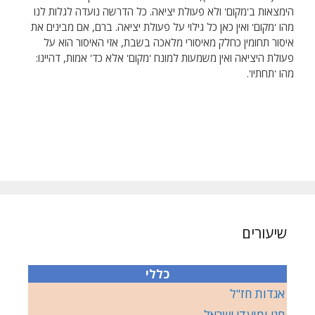
הימצאות ב'מקום' ולא פעולת יציאה. כל הדרשה נועדה לגלות לנו
מהו 'מקום' ואין כאן כל גילוי על פעולת יציאה. ברם, אם מבינים את
איסור תחומין כחלק מאיסורי מלאכה בשבת, אזי האיסור הוא על
פעולת היציאה ואין משמעות למונח 'מקום' אלא כד' אמות, דהיינו:
מהו 'תחתיו'.
שיעורים
כללי
אגדות חז"ל
חגי ומועדי ישראל