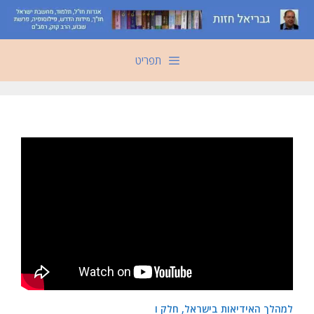
דלג
תוכן
תפריט
למהלך האידיאות בישראל, חלק ו