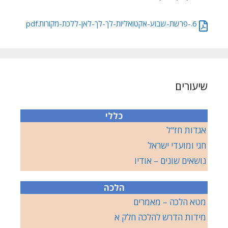
6.-פרשת-שבוע-אקטואליות-לך-לך-לאן-ללכת-מקורות.pdf
שיעורים
כללי
אגדות חז"ל
חגי ומועדי ישראל
נושאים שונים – אודיו
הלכה
מטא הלכה – מאמרים
מידות הדרש להלכה חלק א