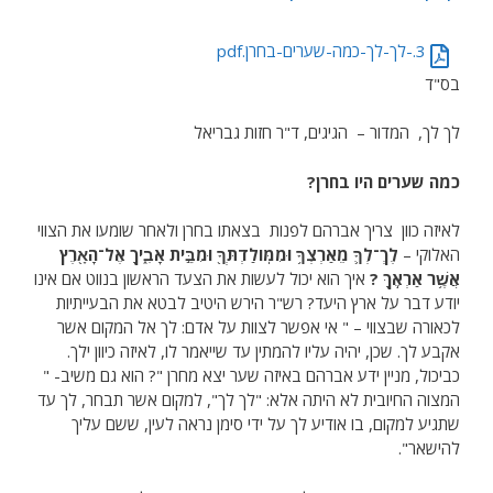
3.-לך-לך-כמה-שערים-בחרן.pdf
בס"ד
לך לך, המדור – הגיגים, ד"ר חזות גבריאל
כמה שערים היו בחרן?
לאיזה כוון צריך אברהם לפנות בצאתו בחרן ולאחר שומעו את הצווי
האלוקי –
לֶךְ־לְךָ
מֵאַרְצְךָ
וּמִמּֽוֹלַדְתְּךָ
וּמִבֵּ
ית אָבִ
יךָ אֶל־הָאָ
רֶץ
אֲשֶׁ
ר אַרְאֶֽךָּ ?
איך הוא יכול לעשות את הצעד הראשון בנווט אם אינו
יודע דבר על ארץ היעד? רש"ר הירש היטיב לבטא את הבעייתיות
לכאורה שבצווי – " אי אפשר לצוות על אדם: לך אל המקום אשר
אקבע לך. שכן, יהיה עליו להמתין עד שייאמר לו, לאיזה כיוון ילך.
כביכול, מניין ידע אברהם באיזה שער יצא מחרן "? הוא גם משיב- "
המצוה החיובית לא היתה אלא: "לך לך", למקום אשר תבחר, לך עד
שתגיע למקום, בו אודיע לך על ידי סימן נראה לעין, ששם עליך
להישאר".