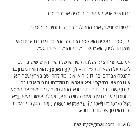
"בתנאי שאגיע לאנשהו", הוסיפה אליס כהסבר.
"בטוח שתגיעי", אמר החתול, " אם רק תתמידי בהליכה ".
אכן, ספר בראשית הוא ספר התנועה וההליכה ואברהם אבינו הוא
שיאן ההולכים, הוא "משכים", "ממהר", "רץ" ו"נוסע".
אני מבקש להציע השלמה לפירושו של רש"ר הירש שיש בה גם
לענות על השאלה לעיל. ה –
לֶךְ־לְךָ
מֵאַרְצְךָ
,
הוא הוא המבחן בו
התנסה אברהם. ברי לו כי הוא אינו יכול להתיישב בארץ שבה הוא
אינו נמצא בחזקת יוצא מארצו ממולדתו ומבית אביו.
זהו
מבחן קשה בבחינת כוונת הבורא. ההחלטה שלו להמשיך את המסע
המתוכנן לארץ כנען כמענה לצווי הבורא, מקבלת אישור מעשי: וַיֵּרָ֤א
יְקֹוָק֙ אֶל־אַבְרָ֔ם וַיֹּ֕אמֶר לְזַ֨רְעֲךָ֔ אֶתֵּ֖ן אֶת־הָאָ֣רֶץ הַזֹּ֑את: אכן, זוהי העדות
על זיהוי נכון של כוונת הבורא.
להערות: hazutg@gmail.com