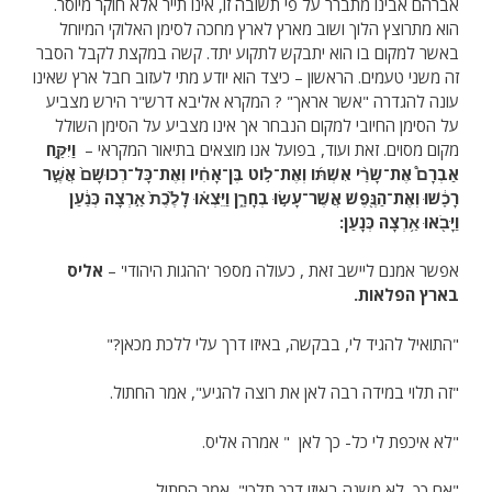
אברהם אבינו מתברר על פי תשובה זו, אינו תייר אלא חוקר מיוסר.
הוא מתרוצץ הלוך ושוב מארץ לארץ מחכה לסימן האלוקי המיוחל
באשר למקום בו הוא יתבקש לתקוע יתד. קשה במקצת לקבל הסבר
זה משני טעמים. הראשון – כיצד הוא יודע מתי לעזוב חבל ארץ שאינו
עונה להגדרה "אשר אראך" ? המקרא אליבא דרש"ר הירש מצביע
על הסימן החיובי למקום הנבחר אך אינו מצביע על הסימן השולל
מקום מסוים. זאת ועוד, בפועל אנו מוצאים בתיאור המקראי –
וַיִּקַּ֣ח
אַבְרָם֩ אֶת־שָׂרַ֨י אִשְׁתּ֜וֹ וְאֶת־ל֣וֹט בֶּן־אָחִ֗יו וְאֶת־כָּל־רְכוּשָׁם֙ אֲשֶׁ֣ר
רָכָ֔שׁוּ וְאֶת־הַנֶּ֖פֶשׁ אֲשֶׁר־עָשׂ֣וּ בְחָרָ֑ן וַיֵּצְא֗וּ לָלֶ֙כֶת֙ אַ֣רְצָה כְּנַ֔עַן
וַיָּבֹ֖אוּ אַ֥רְצָה כְּנָֽעַן:
אפשר אמנם ליישב זאת , כעולה מספר 'ההגות היהודי' –
אליס
בארץ הפלאות.
"התואיל להגיד לי, בבקשה, באיזו דרך עלי ללכת מכאן?"
"זה תלוי במידה רבה לאן את רוצה להגיע", אמר החתול.
"לא איכפת לי כל- כך לאן " אמרה אליס.
"אם כך, לא משנה באיזו דרך תלכי", אמר החתול.