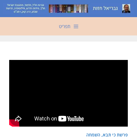
דלג
תוכן
תפריט
פרשת כי תבא, השמחה