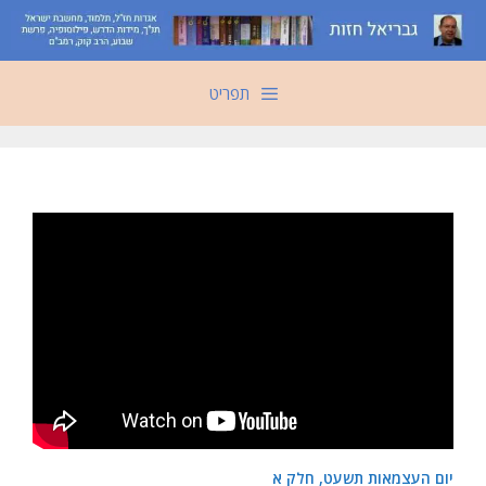
דלג
תוכן
תפריט
יום העצמאות תשעט, חלק א