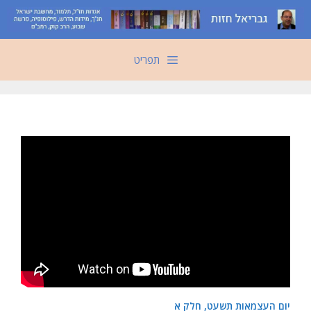
דלג
תוכן
תפריט
יום העצמאות תשעט, חלק א