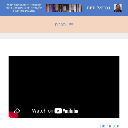
דלג
תוכן
תפריט
ח. כוזרי סח