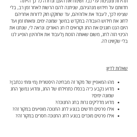
תהילות ומנגינות עלי נבל ושימח את העם. וגדולה כל כך הייתה
חדוותם על חידוש מנהגיהם, שניתנה להם הרשות לאחר זמן רב, בלי
שציפו לכך, לעבוד את אלוהיהם, עד שחוקקו חוק לדורות אחריהם
לחוג את חידוש העבודה במקדש במשך שמונה ימים. ומאותו זמן ועד
היום הננו חוגגים את החג וקוראים לו חג האורים. ונראה לי, שנתנו את
הכינוי הזה לחג, משום שאותה הזכות (לעבוד את אלוהינו) הופיע לנו
בלי שקיווינו לה.
שאלות לדיון
:
מהו המאפיין של מקור זה מבחינה היסטורית (מי ומתי נכתב)?
מדוע נקבע כ"ה בכסלו כתחילתו של החג, ומדוע נמשך החג
שמונה ימים?
מדוע מדליקים נרות בחג החנוכה?
אילו פרטים חדשים בנוגע לחג החנוכה מופיעים במקור זה?
אילו פרטים מוכרים בנוגע לחג החנוכה חסרים במקור זה?