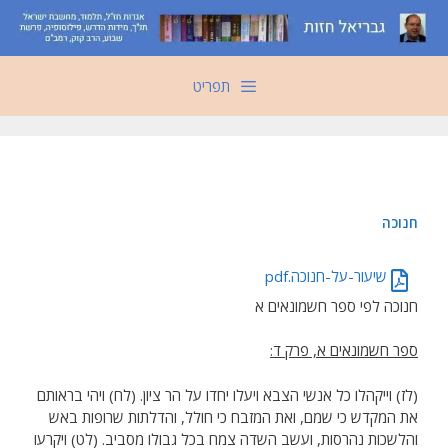
דלג
תוכן
תפריט
חנוכה
שיעור-על-חנוכה.pdf
חנוכה לפי ספר חשמונאים א
ספר חשמונאים א, פרק ד:
(לז) וייקהלו כל אנשי הצבא ויעלו יחדו על הר ציון. (לח) ויהי בראותם
את המקדש כי שמם, ואת המזבח כי חולל, והדלתות שרופות באש
והלשכות נהרסות, ועשב השדה צמח בכל גבולו מסביב. (לט) ויקרעו