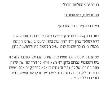
חנוכה ע"פ התלמוד הבבלי
מסכת שבת, כ"א עמוד ב
:
מאי חנוכה (=מהו חג החנוכה)?
דתנו רבנן (=אמרו חכמים): בכ"ה בכסליו יומי דחנוכה תמניא אינון
דלא למספד בהון ודלא להתענות בהון [תרגום: בעשרים וחמישה
בכסלו ימי חנוכה שמונה ימים, שאסור לספוד בהן ולהתענות בהן].
שכשנכנסו יוונים להיכל טמאו כל השמנים שבהיכל וכשגברה מלכות
בית חשמונאי ונצחום בדקו ולא מצאו אלא פך אחד של שמן שהיה
מונח בחותמו של כהן גדול ולא היה בו אלא להדליק יום אחד נעשה
בו נס והדליקו ממנו שמונה ימים לשנה אחרת קבעום ועשאום ימים
טובים בהלל והודאה