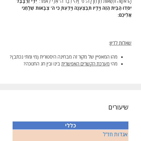
הָרֹאשָׁה תְּשֻׁאוֹת חֵן חֵן לָהּ: פ וַיְהִי דְבַר ה' אֵלַי לֵאמֹר:
יְדֵי זְרֻבָּבֶל
יִסְּדוּ הַבַּיִת הַזֶּה וְיָדָיו תְּבַצַּעְנָה וְיָדַעְתָּ כִּי ה' צְבָאוֹת שְׁלָחַנִי
אֲלֵיכֶם:
שאלות לדיון
:
מהו המאפיין של מקור זה מבחינה היסטורית (מי ומתי נכתב)?
מהי
מערכת הקשרים האפשרית
בינו ובין חג החנוכה?
שיעורים
כללי
אגדות חז"ל