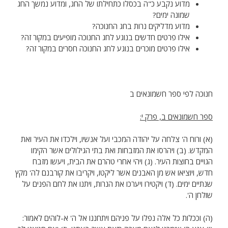
מדוע נקבע כ"ה בכסלו כתחילתו של החג, ומדוע נמשך החג
שמונה ימים?
מדוע מדליקים נרות בחג החנוכה?
אילו פרטים חדשים בנוגע לחג החנוכה מופיעים במקור זה?
אילו פרטים מוכרים בנוגע לחג החנוכה חסרים במקור זה?
חנוכה לפי ספר חשמונאים ב
ספר חשמונאים ב, פרק י:
(א) ורוח ה' צלחה על יהודה המכבי ועל אנשיו, וילכדו את העיר ואת
המקדש. (ב) ויהרסו את המזבחות ואת בתי הגילולים אשר הקימו
הגויים בחוצות העיר. (ג) ויהי אחרי טהרם את הבית, ויעשו מזבח
חדש, ויוציאו אש מן האבנים אשר ליקטו, ויקריבו את קורבנם לה' מקץ
שנתיים ימים. (ד) ויקטירו ויערכו את הנרות, ויתנו את לחם הפנים על
שולחן ה'.
(ה) וככלות כל אלה נפלו על פניהם ויתחננו אל ה' א-לוהים לאמור: