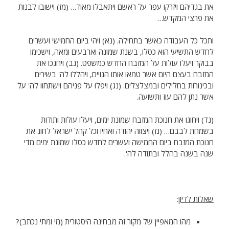
את בגדיהם ויזרקו עפר על ראשם ויתאבלו מאוד… (מז) וישובו לבנות
את פרצי המקדש…
ותכל כל העבודה כאשר בתחילה. (נא) ויהי ביום החמישי ועשרים
לחדש התשיעי הוא כסלו, בשנת שמונה וארבעים ומאה, וישכימו
בבוקר ויעלו עולות על המזבח החדש כמשפט. (נב) ויחנכו את
המזבח בעצם היום אשר טמאו אותו הגויים, ויהללו לה' בשירים
ובכינורות בחלילים ובמצלצלים. (נג) ויפלו על פניהם וישתחוו לה' על
אשר נתן להם עוז ותשועה.
(נד) ויחוגו את חנוכת המזבח שמונת ימים, ויעלו עולות ותודות
בשמחת לבבם… (נז) ויצווה יהודה ואחיו וכל קהל ישראל לחוג את
חנוכת המזבח ביום החמישה ועשרים לחדש כסלו שמונת ימים מדי
שנה בשנה בהלל ובתודה לה'.
שאלות לדיון
:
מהו המאפיין של מקור זה מבחינה היסטורית (מי ומתי נכתב)?