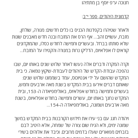
חנוכה ע"פ יוסף בן מתתיהו
קדמונית היהודים, ספר י"ב
:
ולאחר שטיהרו בקפדנות הכניס בו כלים חדשים: מנורה, שולחן,
מזבח, עשויים זהב… אף הרס את המזבח ובנה חדש מאבנים שונות
שלא סותתו בברזל. ובעשרים וחמישה לחודש כסלו, שהמוקדונים
קוראים לו אפלאיוס, הדליקו נרות במנורה והקטירו על המזבח…
וקרה המקרה ודברים אלה נעשו לאחר שלוש שנים באותו יום, שבו
נהפכה עבודת-הקדש של היהודים לעבודת-שיקוץ טמאה. כי בית
המקדש שהושם על ידי אנטיוכוס, עמד בשממונו שלוש שנים:
שאותם דברים אירעו בבית המקדש בשנת מאה ארבעים וחמש,
בעשרים וחמישה בחודש אפלאיוס, באולימפיאדה ה-153, ובית
המקדש נחנך באותו יום, עשרים וחמישה בחודש אפלאיוס, בשנת
מאה ארבעים ושמונה, באולימפיאדה ה-154…
ויהודה חגג עם בני עירו את חידוש הקורבנות בבית המקדש במשך
שמונה ימים, ולא הניח שום צורה של שמחה, אלא היטיב לבם
בזבחים מפוארים שעלו בדמים מרובים. וכיבד את אלוהים בשירי