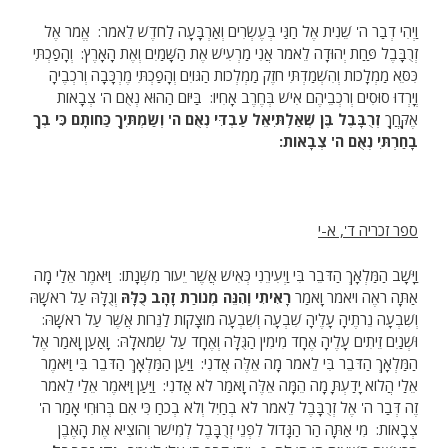
וַיְהִי דְבַר ה' שֵׁנִית אֶל חַגַּי בְּעֶשְׂרִים וְאַרְבָּעָה לַחֹדֶשׁ לֵאמֹר: אֱמֹר אֶל
זְרֻבָּבֶל פַּחַת יְהוּדָה לֵאמֹר אֲנִי מַרְעִישׁ אֶת הַשָּׁמַיִם וְאֶת הָאָרֶץ: וְהָפַכְתִּי
כִּסֵּא מַמְלָכוֹת וְהִשְׁמַדְתִּי חֹזֶק מַמְלְכוֹת הַגּוֹיִם וְהָפַכְתִּי מֶרְכָּבָה וְרֹכְבֶיהָ
וְיָרְדוּ סוּסִים וְרֹכְבֵיהֶם אִישׁ בְּחֶרֶב אָחִיו: בַּיּוֹם הַהוּא נְאֻם ה' צְבָאוֹת
אֶקָּחֲךָ
זְרֻבָּבֶל בֶּן שְׁאַלְתִּיאֵל עַבְדִּי נְאֻם ה' וְשַׂמְתִּיךָ כַּחוֹתָם כִּי בְךָ
בָחַרְתִּי נְאֻם ה' צְבָאוֹת:
ספר זכריה ד', א-י
וַיָּשָׁב הַמַּלְאָךְ הַדֹּבֵר בִּי וַיְעִירֵנִי כְּאִישׁ אֲשֶׁר יֵעוֹר מִשְּׁנָתוֹ: וַיֹּאמֶר אֵלַי מָה
אַתָּה רֹאֶה ויאמר וָאֹמַר
רָאִיתִי וְהִנֵּה מְנוֹרַת זָהָב כֻּלָּהּ
וְגֻלָּהּ עַל רֹאשָׁהּ
וְשִׁבְעָה נֵרֹתֶיהָ עָלֶיהָ שִׁבְעָה וְשִׁבְעָה מוּצָקוֹת לַנֵּרוֹת אֲשֶׁר עַל רֹאשָׁהּ:
וּשְׁנַיִם זֵיתִים עָלֶיהָ אֶחָד מִימִין הַגֻּלָּה וְאֶחָד עַל שְׂמֹאלָהּ: וָאַעַן וָאֹמַר אֶל
הַמַּלְאָךְ הַדֹּבֵר בִּי לֵאמֹר מָה אֵלֶּה אֲדֹנִי: וַיַּעַן הַמַּלְאָךְ הַדֹּבֵר בִּי וַיֹּאמֶר
אֵלַי הֲלוֹא יָדַעְתָּ מָה הֵמָּה אֵלֶּה וָאֹמַר לֹא אֲדֹנִי: וַיַּעַן וַיֹּאמֶר אֵלַי לֵאמֹר
זֶה דְּבַר ה' אֶל זְרֻבָּבֶל לֵאמֹר לֹא בְחַיִל וְלֹא בְכֹחַ כִּי אִם בְּרוּחִי אָמַר ה'
צְבָאוֹת: מִי אַתָּה הַר הַגָּדוֹל לִפְנֵי זְרֻבָּבֶל לְמִישֹׁר וְהוֹצִיא אֶת הָאֶבֶן