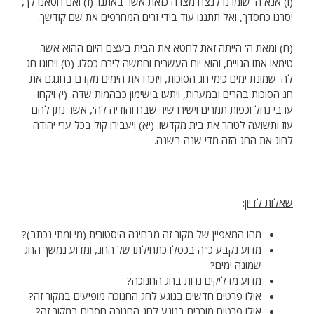
(ו) אנא ה' שומרנו לנצח מצרה כזאת אשר באתנו. (ז) ואם חטאנו לך,
יסרנו כחסדך, ואל תתננו עוד בידי זרים המחרפים את שם קודשך.
(ח) ומאת ה' הייתה זאת לחטא את הבית בעצם היום ההוא אשר
טימאו אתו הגויים, והוא יום העשרים וחמשה לירח כסלו. (ט) ויחוגו חג
לה' שמונת ימים כימי חג הסוכות, ויזכרו את הימים מקדם בחגגם את
חג הסוכות בהרים ובמערות, ויתעו בישימון כבהמות שדה. (י) ויקחו
ערבי נחל וכפות תמרים וישירו שיר שבח והודיה לה', אשר נתן להם
עוז ותשועה לטהר את בית מקדשו. (יא) ויעבירו קול בכל ערי יהודה
לחוג את החג הזה מדי שנה בשנה.
שאלות לדיון
:
מהו המאפיין של מקור זה מבחינה היסטורית (מי ומתי נכתב)?
מדוע נקבע כ"ה בכסלו כתחילתו של החג, ומדוע נמשך החג
שמונה ימים?
מדוע מדליקים נרות בחג החנוכה?
אילו פרטים חדשים בנוגע לחג החנוכה מופיעים במקור זה?
אילו פרטים מוכרים בנוגע לחג החנוכה חסרים במקור זה?