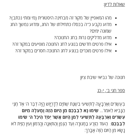
שאלות לדיון
:
מהו המאפיין של מקור זה מבחינה היסטורית (מי ומתי נכתב)?
מדוע נקבע כ"ה בכסלו כתחילתו של החג, ומדוע נמשך החג
שמונה ימים?
מדוע מדליקים נרות בחג החנוכה?
אילו פרטים חדשים בנוגע לחג החנוכה מופיעים במקור זה?
אילו פרטים מוכרים בנוגע לחג החנוכה חסרים במקור זה?
חנוכה של נביאי שיבת ציון
ספר חגי ב', י-כג
בְּעֶשְׂרִים וְאַרְבָּעָה לַתְּשִׁיעִי בִּשְׁנַת שְׁתַּיִם לְדָרְיָוֶשׁ הָיָה דְּבַר ה' אֶל חַגַּי
הַנָּבִיא לֵאמֹר…
שִׂימוּ נָא לְבַבְכֶם מִן הַיּוֹם הַזֶּה וָמָעְלָה מִיּוֹם
עֶשְׂרִים וְאַרְבָּעָה לַתְּשִׁיעִי לְמִן הַיּוֹם אֲשֶׁר יֻסַּד הֵיכַל ה' שִׂימוּ
לְבַבְכֶם
: הַעוֹד הַזֶּרַע בַּמְּגוּרָה וְעַד הַגֶּפֶן וְהַתְּאֵנָה וְהָרִמּוֹן וְעֵץ הַזַּיִת לֹא
נָשָׂא מִן הַיּוֹם הַזֶּה אֲבָרֵךְ: