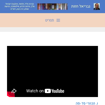
דלג
תוכן
תפריט
ו. הכוזרי סד-סה